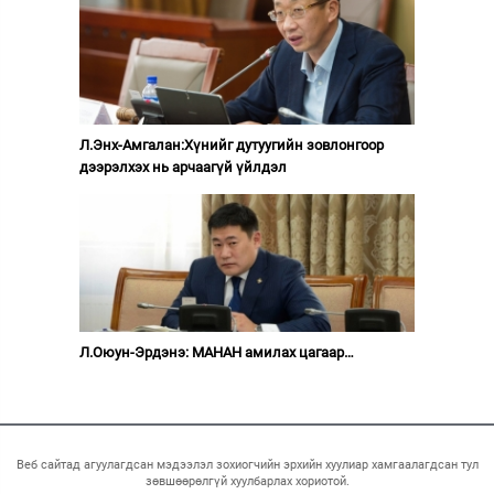
Л.Энх-Амгалан:Хүнийг дутуугийн зовлонгоор
дээрэлхэх нь арчаагүй үйлдэл
Л.Оюун-Эрдэнэ: МАНАН амилах цагаар…
Веб сайтад агуулагдсан мэдээлэл зохиогчийн эрхийн хуулиар хамгаалагдсан тул
зөвшөөрөлгүй хуулбарлах хориотой.