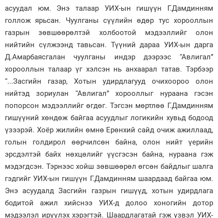
асуудал юм. Энэ талаар УИХ-ын гишүүн Г.Дамдинням
Зурхай
голлож ярьсан. Чуулганы сүүлийн өдөр тус хорооллын
газрын зөвшөөрөлтэй холбоотой мэдээллийг олон
нийтийн сүлжээнд тавьсан. Түүний дараа УИХ-ын дарга
Д.Амарбаясгалан чуулганы индэр дээрээс “Авлигал”
хорооллын талаар үг хэлсэн нь анхаарал татав. Тэрбээр
“...Засгийн газар, Хотын удирдлагууд очихоороо олон
нийтэд зориулан “Авлигал” хорооллыг нураана гэсэн
попорсон мэдээллийг өгдөг. Тэгсэн мөртлөө Г.Дамдинням
гишүүний хөндөж байгаа асуудлыг логикийн хувьд бодоод
үзээрэй. Хоёр жилийн өмнө Ерөнхий сайд очиж ажиллаад,
голын голдирол өөрчилсөн байна, олон нийт үерийн
эрсдэлтэй байх нөхцөлийг үүсгэсэн байна, нураана гэж
мэдэгдсэн. Тэрнээс хойш зөвшөөрөл өгсөн байдлыг шалга
гэдгийг УИХ-ын гишүүн Г.Дамдинням шаардаад байгаа юм.
Энэ асуудалд Засгийн газрын гишүүд, хотын удирдлага
бодитой ажил хийснээ УИХ-д долоо хоногийн дотор
мэдээлэл ирүүлэх хэрэгтэй. Шаардлагатай гэж үзвэл УИХ-