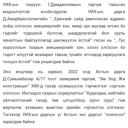
УИХ-ын гишүүн Г.Дамдиннямын гаргаж тавьсан
мэдээлэлтэй холбогдуулж УИХ-ын дарга
Д.Амарбаясгалангийн “…Ерөнхий сайд ажилласан өдрөөс
хойш олгосон зөвшөөрлийг хэн, ямар эрх ашгаар өгсөн бэ
гэдгийг тодорхой болгож, шаардлагатай бол хууль
хяналтын байгууллагад шилжүүлэх ёстой” гэсэн нь “...Тус
хорооллын газрын зөвшөөрлийг хэн, хэзээ олгосон бэ
гэдэгт илүүтэй анхаарал тавьж, тухайн этгээдэд хариуцлага
тооцох ёстой” гэж уншигдаж байна.
Энэ өнцгөөр нь харвал, 2022 онд Хотын дарга
Д.Сумьяабазар А/17 тоот захирамж гаргаж, “Эм Энд Жи
констракшн” ХХК-д газар эзэмшүүлэх гэрчилгээг сэргээн
олгосон. Ингэхдээ газрын зориулалтыг “Худалдаа, нийтийн
үйлчилгээний газар, төв цогцолбор, орон сууц” гэж
өөрчилж, эзэмших ашиглах эрхийн гэрчилгээ олгожээ.
Тэгэхээр УИХ-ын даргын үг Хотын экс даргыг “онилсон”
харагдаж байна.