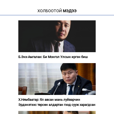
ХОЛБООТОЙ
МЭДЭЭ
Б.Энх-Амгалан: Би Монгол Улсын иргэн биш
Х.Нямбаатар: Ял авсан мань луйварчин
Эрдэнэтээс төрсөн алдартан гээд сууж харагдсан