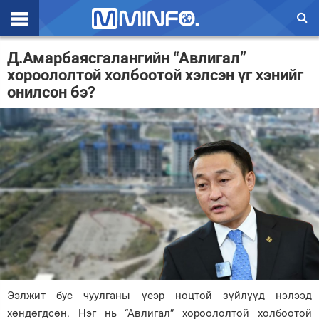
Эхлэл
Д.Амарбаясгалангийн “Авлигал”
хороололтой холбоотой хэлсэн үг хэнийг
Цаг агаар
онилсон бэ?
Валют ханш
Улс төр
Эдийн засаг
Үзэл бодол
Спорт
Нийгэм
Дэлхий
Ээлжит бус чуулганы үеэр ноцтой зүйлүүд нэлээд
хөндөгдсөн. Нэг нь “Авлигал” хороололтой холбоотой
Энтертайнмэнт