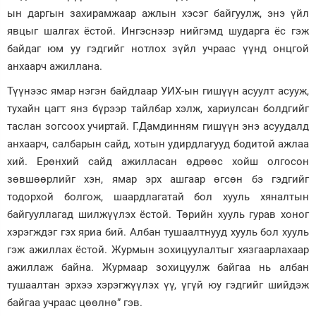
ын даргын захирамжаар ажлын хэсэг байгуулж, энэ үйл
явцыг шалгах ёстой. Ингэснээр нийгэмд шударга ёс гэж
байдаг юм уу гэдгийг нотлох зүйл учраас үүнд онцгой
анхаарч ажиллана.
Түүнээс ямар нэгэн байдлаар УИХ-ын гишүүн асуулт асууж,
тухайн цагт янз бүрээр тайлбар хэлж, хариулсан болдгийг
таслан зогсоох учиртай. Г.Дамдинням гишүүн энэ асуудалд
анхаарч, салбарын сайд, хотын удирдлагууд бодитой ажлаа
хий. Ерөнхий сайд ажилласан өдрөөс хойш олгосон
зөвшөөрлийг хэн, ямар эрх ашгаар өгсөн бэ гэдгийг
тодорхой болгож, шаардлагатай бол хууль хяналтын
байгууллагад шилжүүлэх ёстой. Төрийн хууль гурав хоног
хэрэгждэг гэх яриа бий. Албан тушаалтнууд хууль бол хууль
гэж ажиллах ёстой. Журмын зохицуулалтыг хязгаарлахаар
ажиллаж байна. Журмаар зохицуулж байгаа нь албан
тушаалтан эрхээ хэрэгжүүлэх үү, үгүй юу гэдгийг шийдэж
байгаа учраас цөөлнө” гэв.