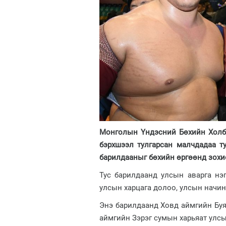
Монголын Үндэсний Бөхийн Холбо
бэрхшээл тулгарсан малчдадаа т
барилдааныг бөхийн өргөөнд зохи
Тус барилдаанд улсын аварга нэг
улсын харцага долоо, улсын начин
Энэ барилдаанд Ховд аймгийн Буян
аймгийн Зэрэг сумын харьяат улсы