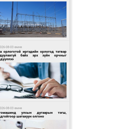
 өдрийн өмнө өмнө
ландын алдарт Boyzone хамтлагийн
шүүн Ronan Keating Монголд анх удаа
улна
026-08-03 өмнө
га орлоготой иргэдийн орлогод татвар
гдуулахгүй байх эрх зүйн орчныг
рдүүллээ
 өдрийн өмнө өмнө
ны эрчим хүчээр гэрэлтдэг үйлдвэр
026-08-03 өмнө
томашинд улсын дугаарын тэгш,
ндгойгоор шатахуун олгоно