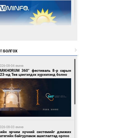
3 цагийн өмнө өмнө
Л
БОЛГОХ
цтой зөрчил гаргасан автобусны
лоочийг ажлаас нь чөлөөлжээ
026-08-04 өмнө
ARKHORUM 360° фестиваль 8-р сарын
23-нд Төв цэнгэлдэх хүрээлэнд болно
 өдрийн өмнө өмнө
гтуугаар тээврийн хэрэгсэл жолоодсон
зөрчил бүртгэгдлээ
026-08-03 өмнө
вийн эрчим хүчний системийг дэмжих
ратегийн байгууламж ашиглалтад орлоо