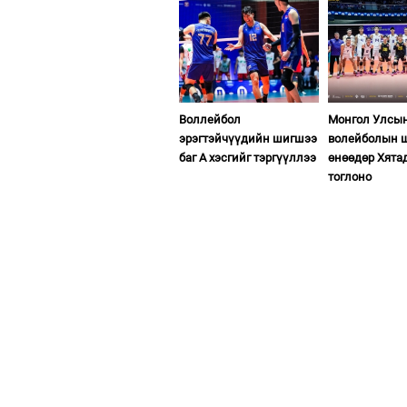
Воллейбол
Монгол Улсы
эрэгтэйчүүдийн шигшээ
волейболын ш
баг А хэсгийг тэргүүллээ
өнөөдөр Хята
тоглоно