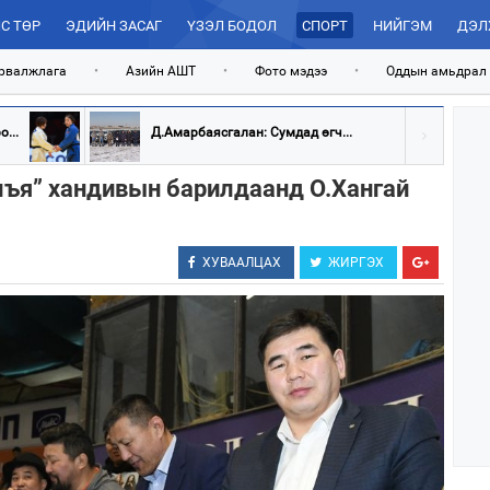
С ТӨР
ЭДИЙН ЗАСАГ
ҮЗЭЛ БОДОЛ
СПОРТ
НИЙГЭМ
ДЭЛ
рвалжлага
•
Азийн АШТ
•
Фото мэдээ
•
Оддын амьдрал
...
Д.Амарбаясгалан: Сумдад өгч...
лъя” хандивын барилдаанд О.Хангай
ХУВААЛЦАХ
ЖИРГЭХ