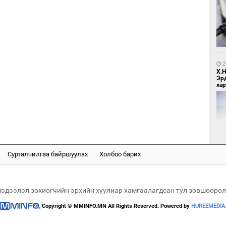
1
Мо
өн
2
Х.
Эр
хар
1
Өн
ду
ол
Сурталчилгаа байршуулах
Холбоо барих
2
Хөш
мэдээлэл зохиогчийн эрхийн хуулиар хамгаалагдсан тул зөвшөөрөл
Copyright © MMINFO.MN All Rights Reserved. Powered by
HUREEMEDIA