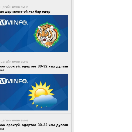
 цагийн өмнө өмнө
ан шар мэнгэтэй хөх бар өдөр
 цагийн өмнө өмнө
роо орохгүй, өдөртөө 30-32 хэм дулаан
йна
 цагийн өмнө өмнө
роо орохгүй, өдөртөө 30-32 хэм дулаан
йна