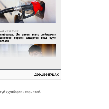
 өдрийн өмнө өмнө
нгол Улсын волейболын шигшээ баг
өөдөр Хятадын эсрэг тоглоно
026-08-03 өмнө
Нямбаатар: Ял авсан мань луйварчин
дэнэтээс төрсөн алдартан гээд сууж
агдсан
 өдрийн өмнө өмнө
өөдөр сондгой тоогоор төгссөн улсын
гаартай автомашинтай иргэдэд шатахуун
гоно
ДЭЭШЭЭ БУЦАХ
026-08-03 өмнө
өө бүтсэн түүхийг өгүүлэх 7 баримт
гүй хуулбарлах хориотой.
.