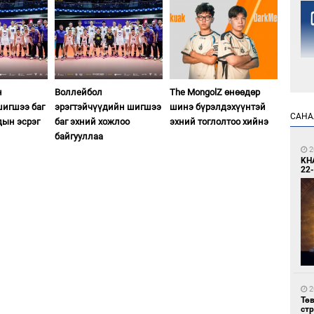
н
Воллейбол
The MongolZ өнөөдөр
игшээ баг
эрэгтэйчүүдийн шигшээ
шинэ бүрэлдэхүүнтэй
2
САНА
дын эсрэг
баг эхний хожлоо
эхний тоглолтоо хийнэ
Но
жо
байгууллаа
2
KH
22-
1
Со
69 
2
Тө
ст