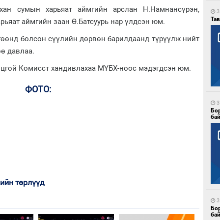
хан сумын харьяат аймгийн арслан Н.Намнансүрэн,
3
Тав
рьяат аймгийн заан Ө.Батсуурь нар үлдсэн юм.
ргөөнд болсон сүүлийн дөрвөн барилдаанд түрүүлж нийт
ө давлаа.
нцгой Комисст хандивлахаа МҮБХ-ноос мэдэгдсэн юм.
ФОТО:
3
Бо
ба
ийн төрлүүд
3
Бо
ба