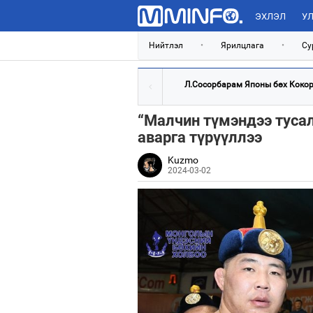
ЭХЛЭЛ
УЛ
Нийтлэл
•
Ярилцлага
•
Су
Л.Сосорбарам Японы бөх Кокоро
“Малчин түмэндээ туса
аварга түрүүллээ
Kuzmo
2024-03-02