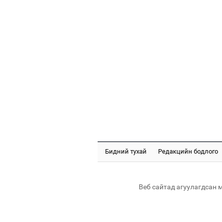
Бидний тухай
Редакцийн бодлого
Веб сайтад агуулагдсан 