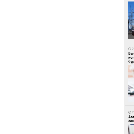
1
Ир
ги
ду
2
Ба
но
бү
1
Нар
2
Ав
со