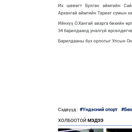
Их шөвөгт Булган аймгийн Сай
Архангай аймгийн Тариат сумын ха
Ийнхүү О.Хангай аварга бөхийн ө
34 барилдаанд уналгүй өрсөлдөгчө
Барилдааны бүх орлогыг Улсын О
#Үндэсний спорт
#Бөх
Сэдвүүд :
ХОЛБООТОЙ
МЭДЭЭ