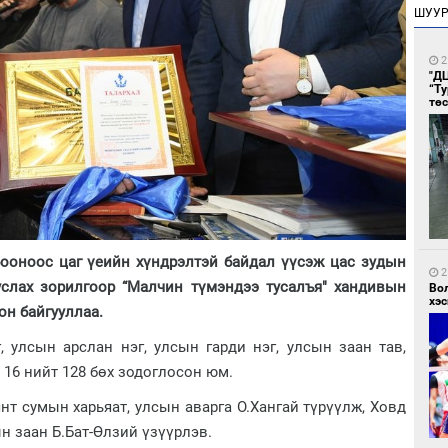
ШУУ
2
"Д
“Т
тө
оноос цаг үеийн хүндрэлтэй байдал үүсэж цас зудын
2
услах зорилгоор “Малчин түмэндээ тусалъя" хандивын
Во
хэс
он байгууллаа.
, улсын арслан нэг, улсын гарди нэг, улсын заан тав,
 16 нийт 128 бөх зодоглосон юм.
т сумын харьяат, улсын аварга О.Хангай түрүүлж, Ховд
н заан Б.Бат-Өлзий үзүүрлэв.