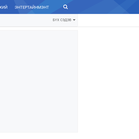
ХИЙ
ЭНТЕРТАЙНМЭНТ
ЗУРХАЙ
БҮХ СЭДЭВ