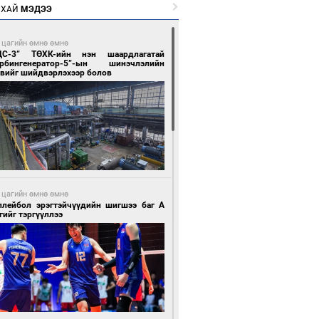
РХАЙ
МЭДЭЭ
 цагийн өмнө өмнө
ЦС-3” ТӨХК-ийн нэн шаардлагатай
урбингенератор-5”-ын шинэчлэлийн
свийг шийдвэрлэхээр болов
 цагийн өмнө өмнө
ллейбол эрэгтэйчүүдийн шигшээ баг А
гийг тэргүүллээ