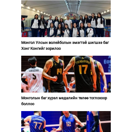
Монгол Улсын волейболын эмэгтэй шигшээ баг
Хонг Конгийг зорилоо
Монголын баг хүрэл медалийн төлөө тоглохоор
боллоо