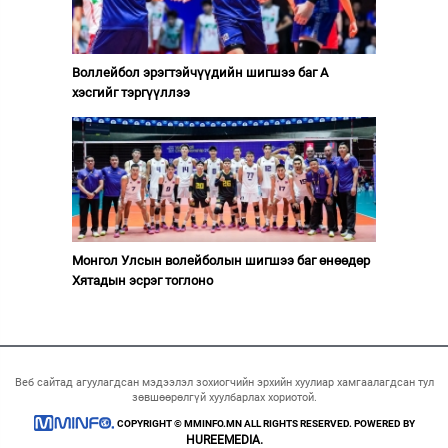
Воллейбол эрэгтэйчүүдийн шигшээ баг А
хэсгийг тэргүүллээ
Монгол Улсын волейболын шигшээ баг өнөөдөр
Хятадын эсрэг тоглоно
Веб сайтад агуулагдсан мэдээлэл зохиогчийн эрхийн хуулиар хамгаалагдсан тул
зөвшөөрөлгүй хуулбарлах хориотой.
COPYRIGHT © MMINFO.MN ALL RIGHTS RESERVED. POWERED BY
HUREEMEDIA.