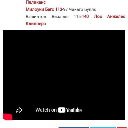
Паликанс
Милоуки Багс 113
-97 Чикаго Буллс
Вашинтон Визардс 115-
140 Лос Анжелес
Клипперс