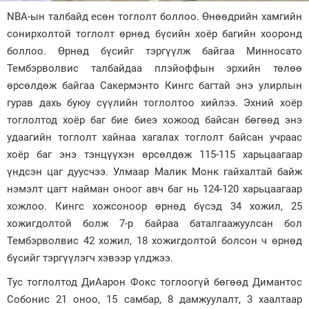
NBA-ын талбайд есөн тоглолт боллоо. Өнөөдрийн хамгийн
Зурхай
сонирхолтой тоглолт өрнөд бүсийн хоёр багийн хооронд
боллоо. Өрнөд бүсийг тэргүүлж байгаа Минносато
Тембэрволвис талбайдаа плэйоффын эрхийн төлөө
өрсөлдөж байгаа Сакермэнто Кингс багтай энэ улирлын
гурав дахь буюу сүүлийн тоглолтоо хийлээ. Эхний хоёр
тоглолтод хоёр баг бие биеэ хожоод байсан бөгөөд энэ
удаагийн тоглолт хайнаа хагалах тоглолт байсан учраас
хоёр баг энэ тэнцүүхэн өрсөлдөж 115-115 харьцаагаар
үндсэн цаг дуусчээ. Улмаар Малик Монк гайхалтай байж
нэмэлт цагт найман оноог авч баг нь 124-120 харьцаагаар
хожлоо. Кингс хожсоноор өрнөд бүсэд 34 хожил, 25
хожигдолтой болж 7-р байраа баталгаажуулсан бол
Тембэрволвис 42 хожил, 18 хожигдолтой болсон ч өрнөд
бүсийг тэргүүлэгч хэвээр үлджээ.
Тус тоглолтод ДиАарон Фокс тоглоогүй бөгөөд Димантос
Собонис 21 оноо, 15 самбар, 8 дамжуулалт, 3 хаалтаар