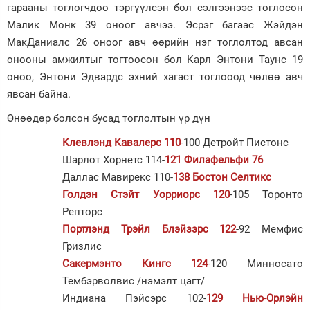
гарааны тоглогчдоо тэргүүлсэн бол сэлгээнээс тоглосон
Малик Монк 39 оноог авчээ. Эсрэг багаас Жэйдэн
МакДаниалс 26 оноог авч өөрийн нэг тоглолтод авсан
онооны амжилтыг тогтоосон бол Карл Энтони Таунс 19
оноо, Энтони Эдвардс эхний хагаст тоглооод чөлөө авч
явсан байна.
Өнөөдөр болсон бусад тоглолтын үр дүн
Клевлэнд Кавалерс 110
-100 Детройт Пистонс
Шарлот Хорнетс 114-
121 Филафельфи 76
Даллас Мавирекс 110-
138 Бостон Селтикс
Голдэн Стэйт Уорриорс 120
-105 Торонто
Репторс
Портлэнд Трэйл Блэйзэрс 122
-92 Мемфис
Гризлис
Сакермэнто Кингс 124
-120 Минносато
Тембэрволвис /нэмэлт цагт/
Индиана Пэйсэрс 102-
129 Нью-Орлэйн