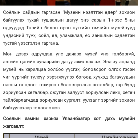
Зурхай
Соёлын сайдын гаргасан “Музейн нээлттэй өдөр” зохион
байгуулах тухай тушаалын дагуу энэ сарын 1-нээс 5-ны
өдрүүдэд Төрийн болон орон нутгийн өмчийн музейнүүд
үндэсний түүх, соёл, өв, уламжлал, ёс заншлын сэдэвтэй
тусгай үзэсгэлэн гаргана.
Мөн дээрх өдрүүдэд улс даяарх музей үнэ төлбөргүй,
энгийн цагийн хуваарийн дагуу ажиллах аж. Энэ хугацаанд
музей нь харилцаа холбоо үүсгэх, боловсрол олгох гэсэн
чиг үүргийг түлхүү хэрэгжүүлэх бөгөөд хүүхэд багачуудын
насны онцлогт тохирсон боловсролын хөтөлбөр, гэр бүлд
зориулсан хөтөлбөр, оюутан залууст зориулсан лекц, хөтөч
тайлбарлагчдад зориулсан сургалт, уулзалт зэргийг зохион
байгуулахаар төлөвлөжээ.
Соёлын яамны харьяа Улаанбаатар хот дахь музейн
жагсаалт:
Музей
Цагийн хуваарь