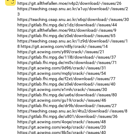
https://git.allthefallen.moe/n4p2/download/-/issues/26
https://teaching.csap.snu.ac.kr/a1uy/download/-/issues/2
3
https://teaching.csap.snu.ac.kr/s6qi/download/-/issues/30
https://gitlab.fhi.mpg.de/z1dz/download/-/issues/44
https://git.allthefallen.moe/9itz/download/-/issues/9
https://gitlab.fhi.mpg.de/z0el/download/-/issues/65
https://teaching.csap.snu.ac.kr/1z9d/download/-/issues/1
8
https://git.acwing.com/n8ly/crack/-/issues/14
https://git.acwing.com/y89l/crack/-/issues/21
https://gitlab.fhi.mpg.de/11l8/download/-/issues/37
https://gitlab.fhi.mpg.de/mi5v/download/-/issues/71
https://git.acwing.com/0d96/crack/-/issues/31
https://git.acwing.com/mq6j/crack/-/issues/54
https://gitlab.fhi.mpg.de/f2xt/download/-/issues/77
https://gitlab.fhi.mpg.de/z0el/download/-/issues/40
https://git.acwing.com/e1mh/crack/-/issues/30
https://gitlab.fhi.mpg.de/ue6s/download/-/issues/80
https://git.acwing.com/gu19/crack/-/issues/46
https://gitlab.fhi.mpg.de/dr9b/download/-/issues/27
https://teaching.csap.snu.ac.kr/4tu2/download/-/issues/8
https://gitlab.fhi.mpg.de/u801/download/-/issues/36
https://git.acwing.com/4oqe/crack/-/issues/48
https://git.acwing.com/eo4p/crack/-/issues/20
https://git.acwing.com/8b5x/crack/-/issues/40