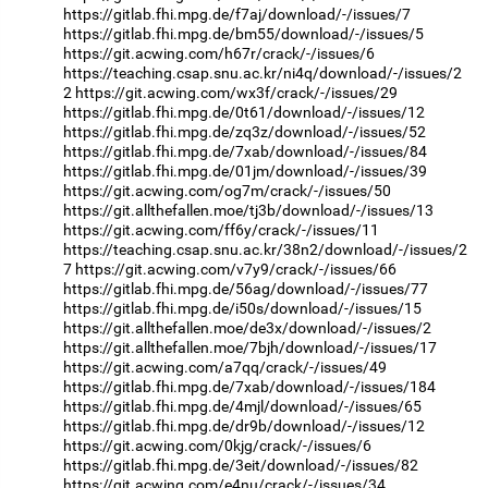
https://gitlab.fhi.mpg.de/f7aj/download/-/issues/7
https://gitlab.fhi.mpg.de/bm55/download/-/issues/5
https://git.acwing.com/h67r/crack/-/issues/6
https://teaching.csap.snu.ac.kr/ni4q/download/-/issues/2
2
https://git.acwing.com/wx3f/crack/-/issues/29
https://gitlab.fhi.mpg.de/0t61/download/-/issues/12
https://gitlab.fhi.mpg.de/zq3z/download/-/issues/52
https://gitlab.fhi.mpg.de/7xab/download/-/issues/84
https://gitlab.fhi.mpg.de/01jm/download/-/issues/39
https://git.acwing.com/og7m/crack/-/issues/50
https://git.allthefallen.moe/tj3b/download/-/issues/13
https://git.acwing.com/ff6y/crack/-/issues/11
https://teaching.csap.snu.ac.kr/38n2/download/-/issues/2
7
https://git.acwing.com/v7y9/crack/-/issues/66
https://gitlab.fhi.mpg.de/56ag/download/-/issues/77
https://gitlab.fhi.mpg.de/i50s/download/-/issues/15
https://git.allthefallen.moe/de3x/download/-/issues/2
https://git.allthefallen.moe/7bjh/download/-/issues/17
https://git.acwing.com/a7qq/crack/-/issues/49
https://gitlab.fhi.mpg.de/7xab/download/-/issues/184
https://gitlab.fhi.mpg.de/4mjl/download/-/issues/65
https://gitlab.fhi.mpg.de/dr9b/download/-/issues/12
https://git.acwing.com/0kjg/crack/-/issues/6
https://gitlab.fhi.mpg.de/3eit/download/-/issues/82
https://git.acwing.com/e4nu/crack/-/issues/34