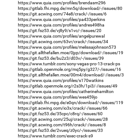
https://www.quia.com/profiles/brendasm296
https://gitlab.fhi.mpg.de/mn5q/download/-/issues/80
https://git.acwing.com/74e8/crack/-/issues/6
https://www.quia.com/profiles/pa433perkins
https://www.quia.com/profiles/andres498ha
https://git.fsz53.de/vj8y9/s1vc/-/issues/20
https://www.quia.com/profiles/angelpurewal
https://git.acwing.com/63vr/crack/-/issues/34
https://www.quia.com/profiles/melissajohnson573
https://git.allthefallen.moe/0jyp/download/-/issues/19
https://git.fsz53.de/bu2z3/d03v/-/issues/39
https://www.tumblr.com/sony-vegas-pro-13-crack-ps
https://gitlab.openmole.org/mq5py/g327/-/issues/16
https://git.allthefallen.moe/00m4/download/-/issues/3
https://www.quia.com/profiles/s170watkins
https://gitlab.openmole.org/r2s3h/1pi3/-/issues/49
https://www.quia.com/profiles/catherinehamilton
https://www.quia.com/profiles/wes459jo
https://gitlab.fhi.mpg.de/e0qn/download/-/issues/119
https://git.acwing.com/io3x/crack/-/issues/66
https://git.fsz53.de/35cpc/c8rq/-/issues/60
https://git.acwing.com/25uj/crack/-/issues/28
https://git.acwing.com/t96h/crack/-/issues/8
https://git.fsz53.de/2vueq/z0yc/-/issues/33
https://www.tumblr.com/exec-crack-s9