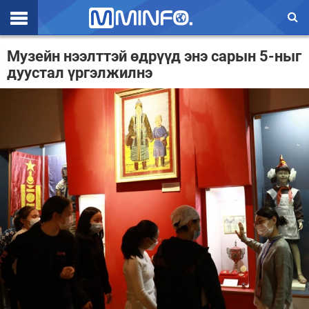
Эхлэл
Музейн нээлттэй өдрүүд энэ сарын 5-ныг
дуустал үргэлжилнэ
Цаг агаар
Валют ханш
Улс төр
Эдийн засаг
Үзэл бодол
Спорт
Нийгэм
Дэлхий
Энтертайнмэнт