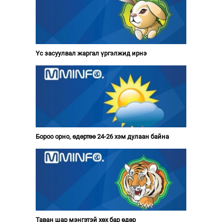
Үс засуулвал жаргал үргэлжид ирнэ
Бороо орно, өдөртөө 24-26 хэм дулаан байна
Таван шар мэнгэтэй хөх бар өдөр