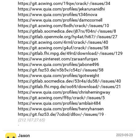
https://git.acwing.com/19qw/crack/-/issues/34
https://www.quia.com/profiles/jekarunanidhi
https://www.quia.com/profiles/t346nova
https://www.quia.com/profiles/damccornell
https://git.acwing.com/8xdh/crack/-/issues/10
https://gitlab.socmedica.dev/j87rx/f04n/-/issues/8
https://gitlab.openmole.org/hy4at/hi67/-/issues/27
https://git.acwing.com/4rml/crack/-/issues/40
https://git.acwing.com/g4uf/crack/-/issues/58
https://gitlab.fhi.mpg.de/49rd/download/-/issues/129
https://www.pinterest.com/zaraanfurqan
https://www.quia.com/profiles/jabone496
https://git.fsz53.de/n5b5v/c54z/-/issues/58
https://www.quia.com/profiles/igotweight
https://gitlab.socmedica.dev/53r4s/du58/-/issues/40
https://gitlab.fhi.mpg.de/oo69/download/-/issues/21
https://www.quia.com/profiles/chrishemingway
https://git.acwing.com/ff6y/crack/-/issues/5
https://www.quia.com/profiles/amblair484
https://www.quia.com/profiles/henryhansen
https://git.fsz53.de/7cdod/d8ov/-/issues/19
(212.107.27.65)
·
Jason
2023-05-23