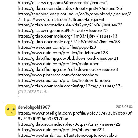
https://git.acwing.com/80bm/crack/-/issues/1
https://gitlab.socmedica.dev/0neot/qm3v/-/issues/26
https://teaching.csap.snu.ac.kr/eo3y/download/-/issues/3
7
https://www.tumblr.com/ultraiso-keygen-nh
https://gitlab.socmedica.dev/ds2ym/91v0/-/issues/23
https://git.acwing.com/ai9e/crack/-/issues/25
https://gitlab.openmole.org/i1m83/1j8r/-/issues/13
https://gitlab.openmole.org/l51p5/mb5a/-/issues/53
https://www.quia.com/profiles/popo423
https://www.quia.com/profiles/katiebrown128
https://gitlab.fhi.mpg.de/0btl/download/-/issues/21
https://www.quia.com/profiles/malautner
https://gitlab.fhi.mpg.de/2edk/download/-/issues/8
https://www.pinterest.com/fosterxachary
https://www.quia.com/profiles/hectorvillanueva
https://gitlab.openmole.org/9s6qr/12mq/-/issues/37
(212.107.27.116)
·
dendoligold1987
2023-06-03
https://www.noteflight.com/profile/95fd737e733b965870f
877937f0326dc978170ac
https://gitlab.socmedica.dev/0otps/7xns/-/issues/22
https://www.quia.com/profiles/shawnsm391
https://www.tumblr.com/faststone-capture-crack-tr