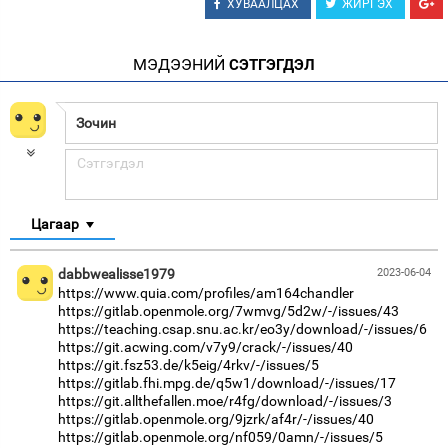
ХУВААЛЦАХ
ЖИРГЭХ
МЭДЭЭНИЙ
СЭТГЭГДЭЛ
Цагаар
dabbwealisse1979
2023-06-04
https://www.quia.com/profiles/am164chandler
https://gitlab.openmole.org/7wmvg/5d2w/-/issues/43
https://teaching.csap.snu.ac.kr/eo3y/download/-/issues/6
https://git.acwing.com/v7y9/crack/-/issues/40
https://git.fsz53.de/k5eig/4rkv/-/issues/5
https://gitlab.fhi.mpg.de/q5w1/download/-/issues/17
https://git.allthefallen.moe/r4fg/download/-/issues/3
https://gitlab.openmole.org/9jzrk/af4r/-/issues/40
https://gitlab.openmole.org/nf059/0amn/-/issues/5