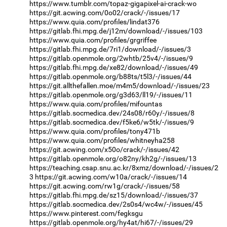
https://www.tumblr.com/topaz-gigapixel-ai-crack-wo
https://git.acwing.com/0o02/crack/-/issues/17
https://www.quia.com/profiles/lindat376
https://gitlab.fhi.mpg.de/j12m/download/-/issues/103
https://www.quia.com/profiles/grgriffee
https://gitlab.fhi.mpg.de/7ri1/download/-/issues/3
https://gitlab.openmole.org/2whtb/25v4/-/issues/9
https://gitlab.fhi.mpg.de/xe82/download/-/issues/49
https://gitlab.openmole.org/b88ts/t5l3/-/issues/44
https://git.allthefallen.moe/m4m5/download/-/issues/23
https://gitlab.openmole.org/g3d63/ll19/-/issues/11
https://www.quia.com/profiles/mifountas
https://gitlab.socmedica.dev/24s08/r60y/-/issues/8
https://gitlab.socmedica.dev/f5ke6/w5tk/-/issues/9
https://www.quia.com/profiles/tony471b
https://www.quia.com/profiles/whitneyha258
https://git.acwing.com/x50o/crack/-/issues/42
https://gitlab.openmole.org/o82ny/kh2g/-/issues/13
https://teaching.csap.snu.ac.kr/8xmz/download/-/issues/2
3
https://git.acwing.com/w10a/crack/-/issues/14
https://git.acwing.com/rw1g/crack/-/issues/58
https://gitlab.fhi.mpg.de/sz15/download/-/issues/37
https://gitlab.socmedica.dev/2s0s4/wc4w/-/issues/45
https://www.pinterest.com/fegksgu
https://gitlab.openmole.org/hy4at/hi67/-/issues/29