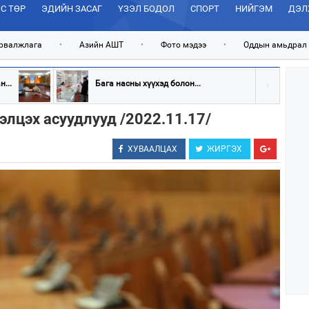
С ТӨР
ЭДИЙН ЗАСАГ
ҮЗЭЛ БОДОЛ
СПОРТ
НИЙГЭМ
ДЭЛ
рвалжлага
•
Азийн АШТ
•
Фото мэдээ
•
Оддын амьдрал
...
Бага насны хүүхэд болон...
элцэх асуудлууд /2022.11.17/
ХУВААЛЦАХ
ЖИРГЭХ