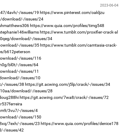
2023-06-04
647/4avh/-/issues/19
https://www.pinterest.com/oakljzu
b5/download/-/issues/24
1
2
/shmatthews306
https://www.quia.com/profiles/timg548
"Д
"Х
“Т
ЕБС
stephanie146williams
https://www.tumblr.com/proxifier-crack-al
тө
r/0qeg/download/-/issues/34
/download/-/issues/35
https://www.tumblr.com/camtasia-crack-
es/b612peterson
/download/-/issues/116
h0g/bl0t/-/issues/64
download/-/issues/11
i/download/-/issues/10
2
c/-/issues/38
https://git.acwing.com/j5lp/crack/-/issues/34
1
Хө
Во
та
r/10aa/download/-/issues/28
хэс
/doug288hi
https://git.acwing.com/7wa8/crack/-/issues/72
r537ferreira
i2m9/3vu7/-/issues/4
/download/-/issues/150
28xq/7exh/-/issues/23
https://www.quia.com/profiles/denice178
d/-/issues/42