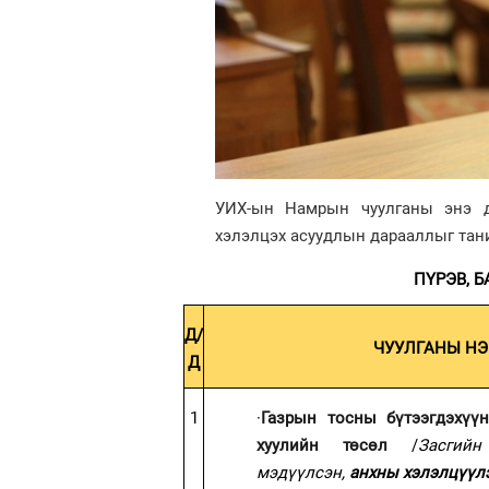
УИХ-ын Намрын чуулганы энэ до
хэлэлцэх асуудлын дарааллыг тан
ПҮРЭВ, БА
Д/
ЧУУЛГАНЫ НЭ
Д
1
·
Газрын тосны бүтээгдэхүүн
хуулийн төсөл
/
Засгийн
мэдүүлсэн,
анхны хэлэлцүүл