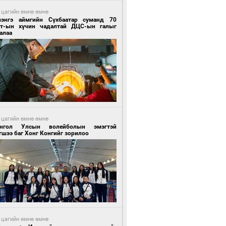
 цагийн өмнө өмнө
лэнгэ аймгийн Сүхбаатар суманд 70
т-ын хүчин чадалтай ДЦС-ын галыг
алаа
 цагийн өмнө өмнө
нгол Улсын волейболын эмэгтэй
шээ баг Хонг Конгийг зорилоо
 цагийн өмнө өмнө