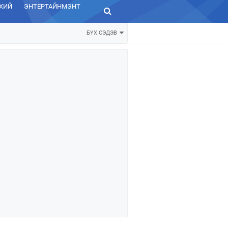
ХИЙ
ЭНТЕРТАЙНМЭНТ
ЗУРХАЙ
БҮХ СЭДЭВ