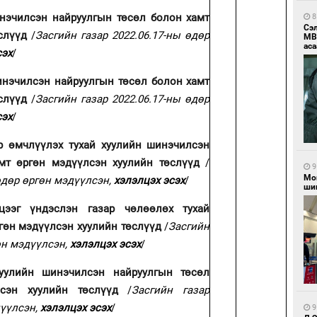
нэчилсэн найруулгын төсөл болон хамт
8
Сэ
слүүд
/
Засгийн газар 2022.06.17-ны өдөр
МВ
аса
сэх
/
инэчилсэн найруулгын төсөл болон хамт
өслүүд
/
Засгийн газар 2022.06.17-ны өдөр
сэх
/
р өмчлүүлэх тухай хуулийн шинэчилсэн
амт өргөн мэдүүлсэн хуулийн төслүүд
/
9
Мо
 өдөр өргөн мэдүүлсэн,
хэлэлцэх эсэх
/
шиг
цээг үндэслэн газар чөлөөлөх тухай
гөн мэдүүлсэн хуулийн төслүүд
/
Засгийн
гөн мэдүүлсэн,
хэлэлцэх эсэх
/
хуулийн шинэчилсэн найруулгын төсөл
лсэн хуулийн төслүүд
/
Засгийн газар
дүүлсэн,
хэлэлцэх эсэх
/
9