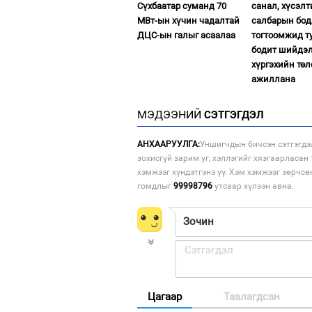
Сүхбаатар суманд 70
санал, хүсэлт
МВт-ын хүчин чадалтай
салбарын бодл
ДЦС-ын галыг асаалаа
тогтоомжид т
бодит шийдэ
хүргэхийн төл
ажиллана
МЭДЭЭНИЙ
СЭТГЭГДЭЛ
АНХААРУУЛГА:
Уншигчдын бичсэн сэтгэгдэ
зохисгүй зарим үг, хэллэгийг хязгаарласан 
хэмжээг хүндэтгэнэ үү. Хэм хэмжээг зөрчсө
гомдлыг
99998796
утсаар хүлээн авна.
Цагаар
Таалагдсан