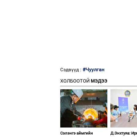
#Чуулган
Сэдвүүд :
ХОЛБООТОЙ
МЭДЭЭ
Сэлэнгэ аймгийн
Д.Энхтуяа: И