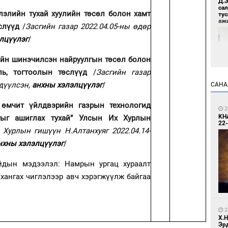
Д.
са
лэлийн тухай хуулийн төсөл болон хамт
ту
аж
слүүд
/
Засгийн газар 2022.04.05-ны өдөр
лцүүлэг
/
йн шинэчилсэн найруулгын төсөл болон
ль, тогтоолын төслүүд
/
Засгийн газар
эдүүлсэн,
анхны хэлэлцүүлэг
/
САНА
н өмчит үйлдвэрийн газрын технологид
9
2
Үс 
KH
гыг ашиглах тухай” Улсын Их Хурлын
22-
Хурлын гишүүн Н.Алтанхуяг 2022.04.14-
нхны хэлэлцүүлэг
/
йдын мэдээлэл: Намрын ургац хураалт
хангах чиглэлээр авч хэрэгжүүлж байгаа
9
Бо
2
ба
Х.
Эр