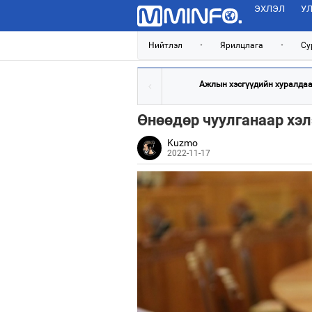
ЭХЛЭЛ
УЛ
Нийтлэл
•
Ярилцлага
•
Су
Ажлын хэсгүүдийн хуралдаан
Өнөөдөр чуулганаар хэл
Kuzmo
2022-11-17