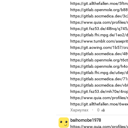
https://git.allthefallen.moe/5f
https://gitlab.openmole.org/b88
https://gitlab.socmedica.dev/3
https://www.quia.com/profiles/
https://git.fsz53.de/4l8nq/q745
https://gitlab.fhi.mpg.de/1eo2
https://www.tumblr.com/aseprit
https://git.acwing.com/1b57/cr
https://gitlab.socmedica.dev/4
https://gitlab.openmole.org/t6c
https://gitlab.openmole.org/h4o
https://gitlab.fhi.mpg.de/u6ey/
https://gitlab.socmedica.dev/7
https://gitlab.socmedica.dev/v
https://git.fsz53.de/mh70e/4ro
https://www.quia.com/profiles/
https://git.allthefallen.moe/6w
·
Хариулах
0
baihomobe1978
https://www.quia.com/profiles/