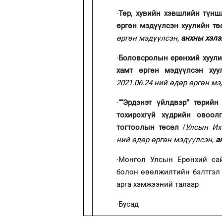
·
Төр, хувийн хэвшлийн түнш
өргөн мэдүүлсэн хуулийн тө
өргөн мэдүүлсэн,
анхны хэлэ
·
Боловсролын ерөнхий хуули
хамт өргөн мэдүүлсэн хуу
2021.06.24-ний өдөр өргөн м
·
““Эрдэнэт үйлдвэр” төрий
тохирохгүй хүдрийн овоол
тогтоолын төсөл
/
Улсын Их 
ний өдөр өргөн мэдүүлсэн,
а
·
Монгол Улсын Ерөнхий са
болон өвөлжилтийн бэлтгэл 
арга хэмжээний талаар
·
Бусад