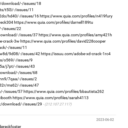
tm/download/-/issues/18
2
ts/t5l3/-/issues/11
1
Хөш
Тав
c2do/hd40/-/issues/16
https://www.quia.com/profiles/n419fury
reck304
https://www.quia.com/profiles/darnell189tu
/-/issues/22
/download/-/issues/37
https://www.quia.com/profiles/amy421h
e-crack-3w
https://www.quia.com/profiles/david228cooper
ack/-/issues/11
8w8d/9d08/-/issues/42
https://issuu.com/adobe-xd-crack-1rc4
ts/o569/-/issues/9
2
1
Б.
5a/j7pt/-/issues/43
Бо
би
ба
download/-/issues/68
1nn9/7qaa/-/issues/2
b82r/ms62/-/issues/47
p/-/issues/57
https://www.quia.com/profiles/bbautista262
ribooth
https://www.quia.com/profiles/sarah4113
ex/download/-/issues/29
(212.107.27.117)
2
2023-06-02
1
Ав
Бо
тат
dereckfoster