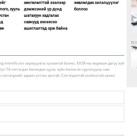
ийг
хөнгөлөлттэй зээлээр
зөвлөлдөх хэлэлцүүлэг
ого, хууль
дэмжсэний үр дүнд
боллоо
усган
шатахуун хадгалах
лд
савнууд эхнээсээ
өө
ашиглалтад орж байна
1
БН
АИ
2
хүс
“Ну
лд mminfo.mn хариуцлага хүлээхгүй болно. ХХЗХ-ны журмын дагуу зүй
тул ТА сэтгэгдэл бичихдээ хууль зүйн болон ёс суртахууны хэм
н сэтгэгдлийг админ устгах эрхтэй. Сэтгэгдэлтэй холбоотой санал
1
2
“Ц
Ав
хэл
со