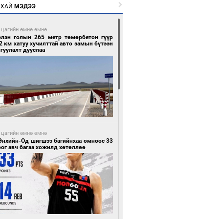
РХАЙ
МЭДЭЭ
 цагийн өмнө өмнө
рлэн голын 265 метр төмөрбетон гүүр
2 км хатуу хучилттай авто замын бүтээн
гуулалт дууслаа
 цагийн өмнө өмнө
Энхийн-Од шигшээ багийнхаа өмнөөс 33
ог авч багаа хожилд хөтөллөө