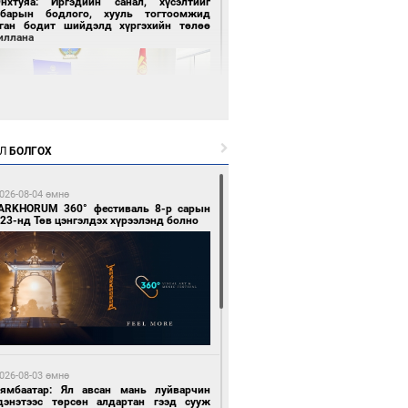
Энхтуяа: Иргэдийн санал, хүсэлтийг
лбарын бодлого, хууль тогтоомжид
сган бодит шийдэлд хүргэхийн төлөө
иллана
Л
БОЛГОХ
 цагийн өмнө өмнө
026-08-04 өмнө
засуулвал жаргал үргэлжид ирнэ
ARKHORUM 360° фестиваль 8-р сарын
23-нд Төв цэнгэлдэх хүрээлэнд болно
 цагийн өмнө өмнө
роо орно, өдөртөө 24-26 хэм дулаан
026-08-03 өмнө
йна
Нямбаатар: Ял авсан мань луйварчин
дэнэтээс төрсөн алдартан гээд сууж