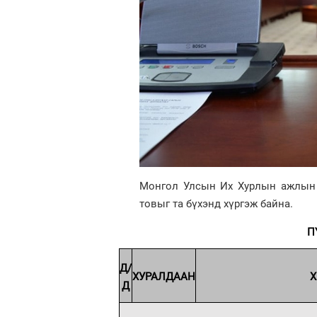
Монгол Улсын Их Хурлын ажлын х
товыг та бүхэнд хүргэж байна.
П
Д/
ХУРАЛДААН
Х
Д