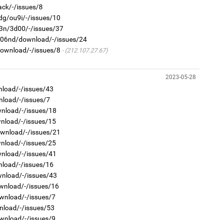
ack/-/issues/8
dg/ou9i/-/issues/10
1
Ир
23n/3d00/-/issues/37
ги
ду
r/06nd/download/-/issues/24
2
download/-/issues/8
(212.107.27.67)
“Ну
2023-05-28
nload/-/issues/43
nload/-/issues/7
wnload/-/issues/18
wnload/-/issues/15
1
Нар
ownload/-/issues/21
2
wnload/-/issues/25
Хөш
wnload/-/issues/41
nload/-/issues/16
wnload/-/issues/43
wnload/-/issues/16
wnload/-/issues/7
nload/-/issues/53
1
wnload/-/issues/9