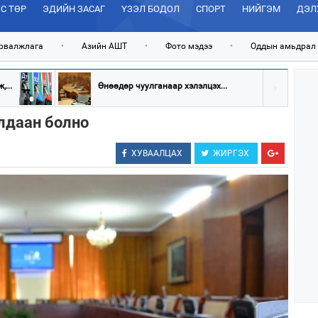
С ТӨР
ЭДИЙН ЗАСАГ
ҮЗЭЛ БОДОЛ
СПОРТ
НИЙГЭМ
ДЭЛ
рвалжлага
•
Азийн АШТ
•
Фото мэдээ
•
Оддын амьдрал
...
Өнөөдөр чуулганаар хэлэлцэх...
лдаан болно
ХУВААЛЦАХ
ЖИРГЭХ