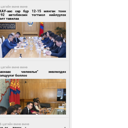
 цагийн өмнө өмнө
ХАУ-аас сар бүр 12-15 мянган тонн
-92 автобензин тогтмол нийлүүлэх
элт тавилаа
 цагийн өмнө өмнө
ааснаас чөлөөлье” зөвлөлдөх
элцүүлэг боллоо
6 цагийн өмнө өмнө