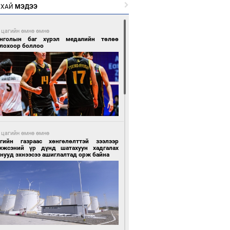
РХАЙ
МЭДЭЭ
 цагийн өмнө өмнө
нголын баг хүрэл медалийн төлөө
глохоор боллоо
 цагийн өмнө өмнө
сгийн газраас хөнгөлөлттэй зээлээр
мжсэний үр дүнд шатахуун хадгалах
нууд эхнээсээ ашиглалтад орж байна