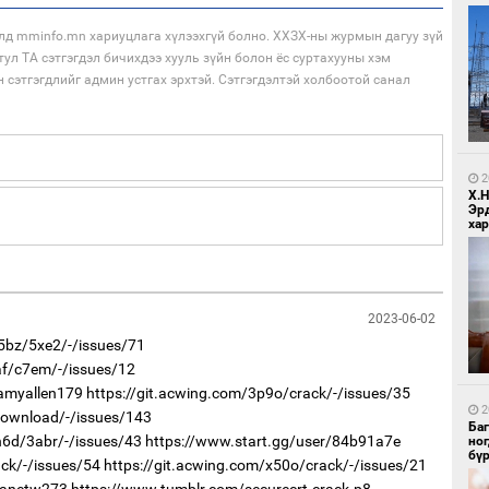
лд mminfo.mn хариуцлага хүлээхгүй болно. ХХЗХ-ны журмын дагуу зүй
тул ТА сэтгэгдэл бичихдээ хууль зүйн болон ёс суртахууны хэм
н сэтгэгдлийг админ устгах эрхтэй. Сэтгэгдэлтэй холбоотой санал
1
Бо
ба
2
Х.
Эр
хар
2023-06-02
d5bz/5xe2/-/issues/71
1
af/c7em/-/issues/12
Бо
/amyallen179
https://git.acwing.com/3p9o/crack/-/issues/35
ба
2
/download/-/issues/143
Ба
n6d/3abr/-/issues/43
https://www.start.gg/user/84b91a7e
но
бү
ack/-/issues/54
https://git.acwing.com/x50o/crack/-/issues/21
/janetw273
https://www.tumblr.com/securecrt-crack-p8