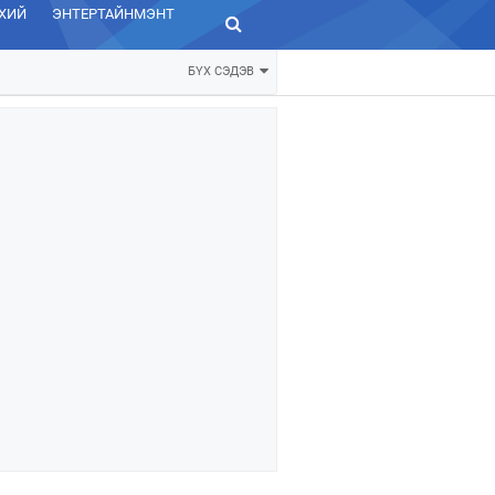
ХИЙ
ЭНТЕРТАЙНМЭНТ
ЗУРХАЙ
БҮХ СЭДЭВ