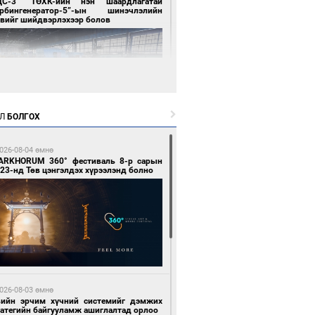
ЦС-3” ТӨХК-ийн нэн шаардлагатай
урбингенератор-5”-ын шинэчлэлийн
свийг шийдвэрлэхээр болов
Л
БОЛГОХ
7 цагийн өмнө өмнө
ллейбол эрэгтэйчүүдийн шигшээ баг А
026-08-04 өмнө
гийг тэргүүллээ
ARKHORUM 360° фестиваль 8-р сарын
23-нд Төв цэнгэлдэх хүрээлэнд болно
7 цагийн өмнө өмнө
ан шар мэнгэтэй хөх бар өдөр
026-08-03 өмнө
вийн эрчим хүчний системийг дэмжих
ратегийн байгууламж ашиглалтад орлоо