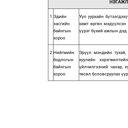
НЭГ.АЖ
1
Эдийн
Уул уурхайн бүтээгдэх
засгийн
хамт өргөн мэдүүлсэн 
байнгын
үүрэг бүхий ажлын дэд
хороо
2
Нийгмийн
Эрүүл мэндийн тухай,
бодлогын
хуулийн хэрэгжилтий
байнгын
үйлчилгээний чанар, х
хороо
төсөл боловсруулах үүр