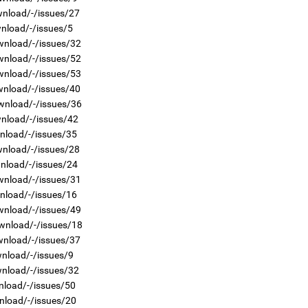
Мо
өн
2
wnload/-/issues/27
"Х
wnload/-/issues/5
ЕБС
wnload/-/issues/32
wnload/-/issues/52
wnload/-/issues/53
wnload/-/issues/40
wnload/-/issues/36
wnload/-/issues/42
1
wnload/-/issues/35
Өн
ду
2
wnload/-/issues/28
ол
Ав
wnload/-/issues/24
тат
wnload/-/issues/31
wnload/-/issues/16
wnload/-/issues/49
wnload/-/issues/18
wnload/-/issues/37
wnload/-/issues/9
wnload/-/issues/32
1
УИ
2
nload/-/issues/50
тэн
Са
nload/-/issues/20
мэ