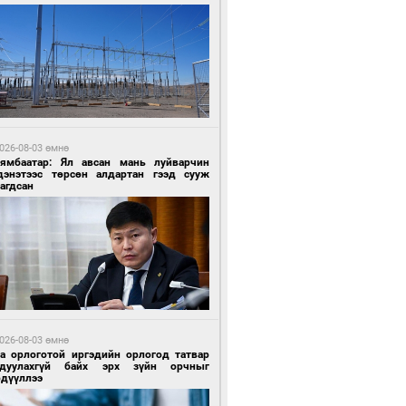
7 цагийн өмнө өмнө
роо орохгүй, өдөртөө 30-32 хэм дулаан
йна
026-08-03 өмнө
Нямбаатар: Ял авсан мань луйварчин
дэнэтээс төрсөн алдартан гээд сууж
агдсан
7 цагийн өмнө өмнө
роо орохгүй, өдөртөө 30-32 хэм дулаан
йна
026-08-03 өмнө
га орлоготой иргэдийн орлогод татвар
гдуулахгүй байх эрх зүйн орчныг
рдүүллээ