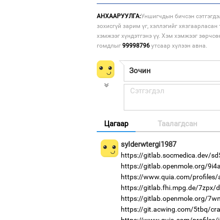
АНХААРУУЛГА:
Уншигчдын бичсэн сэтгэгдэ
зохисгүй зарим үг, хэллэгийг хязгаарласан 
хэмжээг хүндэтгэнэ үү. Хэм хэмжээг зөрчсө
гомдлыг
99998796
утсаар хүлээн авна.
Цагаар
Таалагдсан
sylderwtergi1987
https://gitlab.socmedica.dev/s
https://gitlab.openmole.org/9i4
https://www.quia.com/profiles
https://gitlab.fhi.mpg.de/7zpx
https://gitlab.openmole.org/7w
https://git.acwing.com/5tbq/cr
https://www.quia.com/profiles