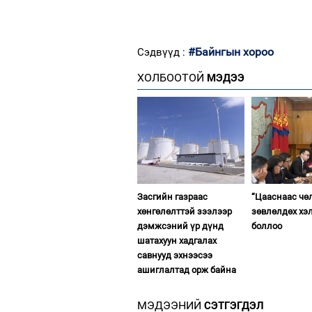
#Байнгын хороо
Сэдвүүд :
ХОЛБООТОЙ
МЭДЭЭ
Засгийн газраас
“Цааснаас чө
хөнгөлөлттэй зээлээр
зөвлөлдөх хэ
дэмжсэний үр дүнд
боллоо
шатахуун хадгалах
савнууд эхнээсээ
ашиглалтад орж байна
МЭДЭЭНИЙ
СЭТГЭГДЭЛ