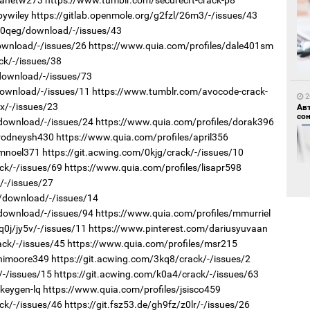
bywiley
https://gitlab.openmole.org/g2fzl/26m3/-/issues/43
r/0qeg/download/-/issues/43
download/-/issues/26
https://www.quia.com/profiles/dale401sm
1
ck/-/issues/38
Но
/download/-/issues/73
жо
download/-/issues/11
https://www.tumblr.com/avocode-crack-
2
vx/-/issues/23
Ав
со
/download/-/issues/24
https://www.quia.com/profiles/dorak396
/rodneysh430
https://www.quia.com/profiles/april356
/mnoel371
https://git.acwing.com/0kjg/crack/-/issues/10
ck/-/issues/69
https://www.quia.com/profiles/lisapr598
/-/issues/27
45/download/-/issues/14
1
Со
/download/-/issues/94
https://www.quia.com/profiles/mmurriel
69 
q0j/jy5v/-/issues/11
https://www.pinterest.com/dariusyuvaan
2
ack/-/issues/45
https://www.quia.com/profiles/msr215
Хө
та
/nimoore349
https://git.acwing.com/3kq8/crack/-/issues/2
/-/issues/15
https://git.acwing.com/k0a4/crack/-/issues/63
keygen-lq
https://www.quia.com/profiles/jsisco459
ck/-/issues/46
https://git.fsz53.de/gh9fz/z0lr/-/issues/26