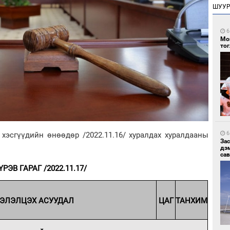
ШУУ
6
Мо
то
6
эсгүүдийн өнөөдөр /2022.11.16/ хуралдах хуралдааны
За
дэ
сав
ҮРЭВ ГАРАГ /2022.11.17/
ЭЛЭЛЦЭХ АСУУДАЛ
ЦАГ
ТАНХИМ