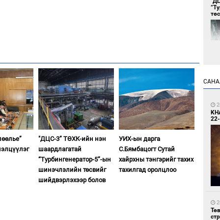
"Д
“Т
тө
САНА
1
Во
2
хэс
KH
22-
лөөлье”
"ДЦС-3” ТӨХК-ийн нэн
УИХ-ын дарга
лэлцүүлэг
шаардлагатай
С.Бямбацогт Сутай
“Турбингенератор-5”-ын
хайрхны тэнгэрийг тахих
шинэчлэлийн төсвийг
тахилгад оролцлоо
шийдвэрлэхээр болов
1
Тав
2
Тө
ст