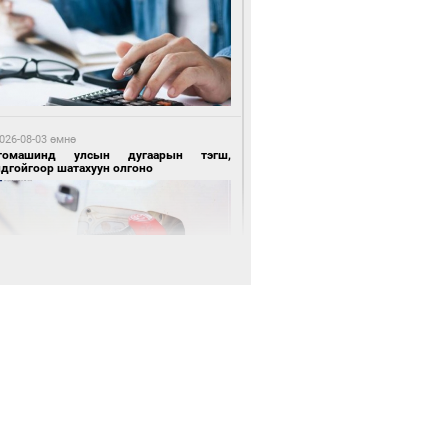
 өдрийн өмнө өмнө
цтой зөрчил гаргасан автобусны
лоочийг ажлаас нь чөлөөлжээ
026-08-03 өмнө
томашинд улсын дугаарын тэгш,
ндгойгоор шатахуун олгоно
 өдрийн өмнө өмнө
гтуугаар тээврийн хэрэгсэл жолоодсон
зөрчил бүртгэгдлээ
026-08-03 өмнө
всгөл нуурын лусыг тахих төрийн
хилгын ёслол боллоо