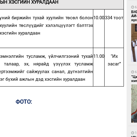
ЛЫН ХЭСГИЙН ХУРАЛДААН
6
БН
АИ
үүний биржийн тухай хуулийн төсөл болон
10.00
334 тоот
хүс
хуулийн төслүүдийг хэлэлцүүлэгт бэлтгэх
хэсгийн хуралдаан
 эмнэлгийн тусламж, үйлчилгээний тухай
11.00
“Их
н талаар, эх, нярайд үзүүлэх тусламж
засаг”
үртээмжийг сайжуулах санал, дүгнэлтийн
6
“Ц
эг бүхий ажлын дэд хэсгийн хуралдаан
хэл
ФОТО:
1