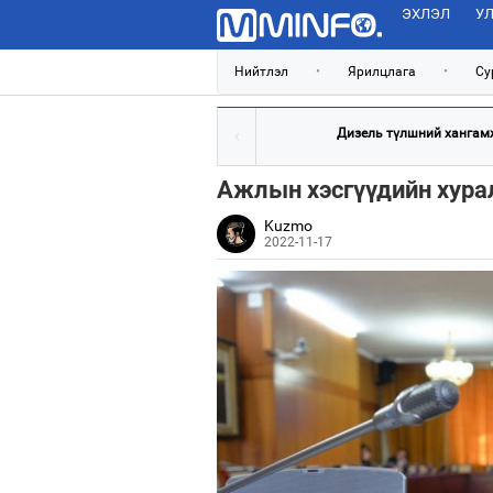
ЭХЛЭЛ
УЛ
Нийтлэл
•
Ярилцлага
•
Су
Дизель түлшний хангамж,
Ажлын хэсгүүдийн хура
Kuzmo
2022-11-17