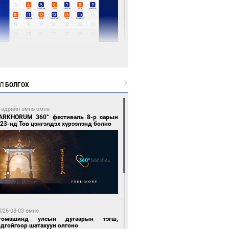
 цагийн өмнө өмнө
Х-ын дарга С.Бямбацогт Сутай хайрхны
гэрийг тахих тахилгад оролцлоо
Л
БОЛГОХ
 өдрийн өмнө өмнө
ARKHORUM 360° фестиваль 8-р сарын
23-нд Төв цэнгэлдэх хүрээлэнд болно
 цагийн өмнө өмнө
ргаан цагаан мэнгэтэй харагчин үхэр
өр
026-08-03 өмнө
томашинд улсын дугаарын тэгш,
ндгойгоор шатахуун олгоно