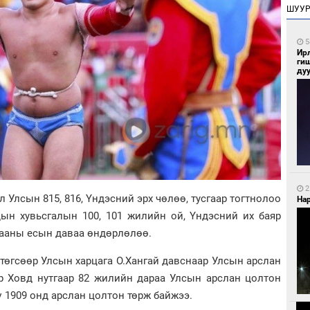
ШУУ
5
Ир
ги
ду
2
л Улсын 815, 816, Үндэсний эрх чөлөө, тусгаар тогтнолоо
Нар
дын хувьсгалын 100, 101 жилийн ой, Үндэсний их баяр
ааны есын даваа өндөрлөлөө.
төгсөөр Улсын харцага О.Хангай давснаар Улсын арслан
р Ховд нутгаар 82 жилийн дараа Улсын арслан цолтон
 1909 онд арслан цолтон төрж байжээ.