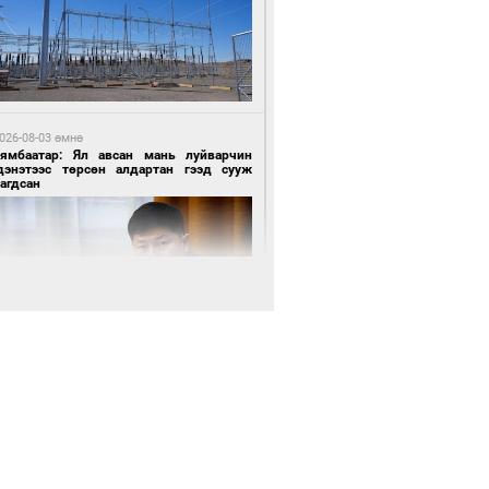
6 цагийн өмнө өмнө
АТ ТӨХК “Боинг” компанитай хамтын
иллагаагаа өргөжүүлнэ
026-08-03 өмнө
Нямбаатар: Ял авсан мань луйварчин
дэнэтээс төрсөн алдартан гээд сууж
агдсан
7 цагийн өмнө өмнө
Амарсайхан: Иргэдийг хохироосон ААН-
н нуугтмал хөрөнгийг битүүмжлэнэ
026-08-03 өмнө
өө бүтсэн түүхийг өгүүлэх 7 баримт
7 цагийн өмнө өмнө
Номтойбаяр: Аймгуудад тулгамдаж буй