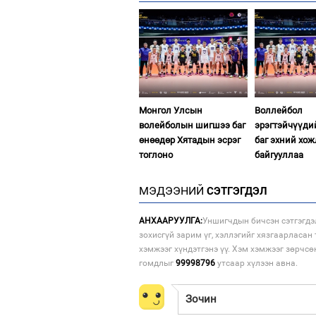
Монгол Улсын
Воллейбол
волейболын шигшээ баг
эрэгтэйчүүд
өнөөдөр Хятадын эсрэг
баг эхний хо
тоглоно
байгууллаа
МЭДЭЭНИЙ
СЭТГЭГДЭЛ
АНХААРУУЛГА:
Уншигчдын бичсэн сэтгэгдэ
зохисгүй зарим үг, хэллэгийг хязгаарласан 
хэмжээг хүндэтгэнэ үү. Хэм хэмжээг зөрчсө
гомдлыг
99998796
утсаар хүлээн авна.