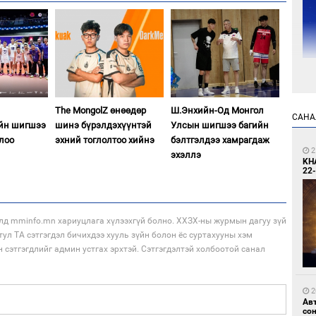
2
УИ
The MongolZ өнөөдөр
Ш.Энхийн-Од Монгол
тэн
САНА
ийн шигшээ
шинэ бүрэлдэхүүнтэй
Улсын шигшээ багийн
жлоо
эхний тоглолтоо хийнэ
бэлтгэлдээ хамрагдаж
2
эхэллэ
KH
22-
лд mminfo.mn хариуцлага хүлээхгүй болно. ХХЗХ-ны журмын дагуу зүй
2
тул ТА сэтгэгдэл бичихдээ хууль зүйн болон ёс суртахууны хэм
Зу
н сэтгэгдлийг админ устгах эрхтэй. Сэтгэгдэлтэй холбоотой санал
өд
2
Ав
со