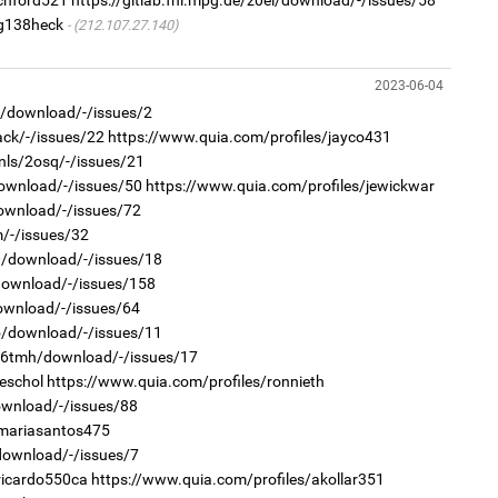
chford521
https://gitlab.fhi.mpg.de/z0el/download/-/issues/58
ас
/g138heck
та
(212.107.27.140)
2023-06-04
2
Хө
3g/download/-/issues/2
та
ack/-/issues/22
https://www.quia.com/profiles/jayco431
nls/2osq/-/issues/21
download/-/issues/50
https://www.quia.com/profiles/jewickwar
download/-/issues/72
1
Өн
m/-/issues/32
ду
a0/download/-/issues/18
ол
/download/-/issues/158
download/-/issues/64
2
“Ну
u5/download/-/issues/11
r/6tmh/download/-/issues/17
eschol
https://www.quia.com/profiles/ronnieth
download/-/issues/88
/mariasantos475
1
/download/-/issues/7
С.
ricardo550ca
https://www.quia.com/profiles/akollar351
во
та