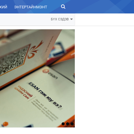
ХИЙ
ЭНТЕРТАЙНМЭНТ
ЗУРХАЙ
БҮХ СЭДЭВ