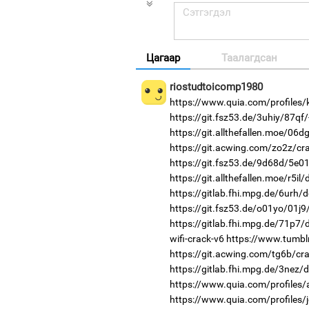
Цагаар
Таалагдсан
riostudtoicomp1980
https://www.quia.com/profiles
https://git.fsz53.de/3uhiy/87qf/
https://git.allthefallen.moe/06
https://git.acwing.com/zo2z/cr
https://git.fsz53.de/9d68d/5e01
https://git.allthefallen.moe/r5i
https://gitlab.fhi.mpg.de/6urh/
https://git.fsz53.de/o01yo/01j9
https://gitlab.fhi.mpg.de/71p7
wifi-crack-v6
https://www.tumblr
https://git.acwing.com/tg6b/cr
https://gitlab.fhi.mpg.de/3nez/
https://www.quia.com/profile
https://www.quia.com/profiles