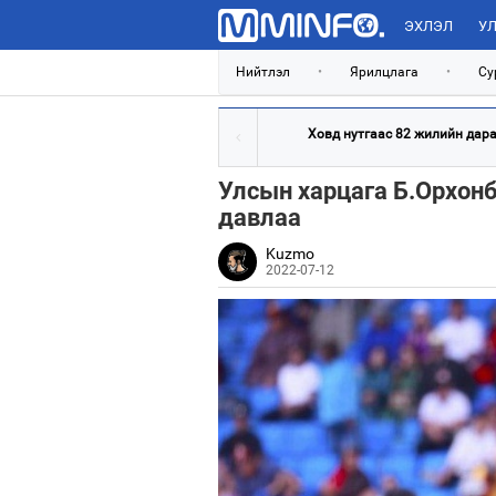
ЭХЛЭЛ
УЛ
Нийтлэл
•
Ярилцлага
•
Су
Ховд нутгаас 82 жилийн дараа
Улсын харцага Б.Орхонб
давлаа
Kuzmo
2022-07-12