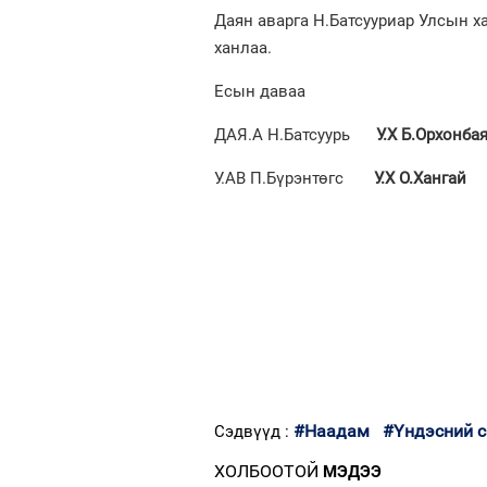
Даян аварга Н.Батсууриар Улсын х
ханлаа.
Есын даваа
ДАЯ.А Н.Батсуурь
У.Х
Б.Орхонба
У.АВ П.Бүрэнтөгс
У.Х
О.Хангай
#Наадам
#Үндэсний с
Сэдвүүд :
ХОЛБООТОЙ
МЭДЭЭ