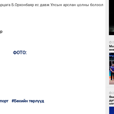
арцага Б.Орхонбаяр ес давж Улсын арслан цолны болзол
яр
2
Мо
өн
ФОТО:
2
Өн
порт
#Бөхийн төрлүүд
ду
ол