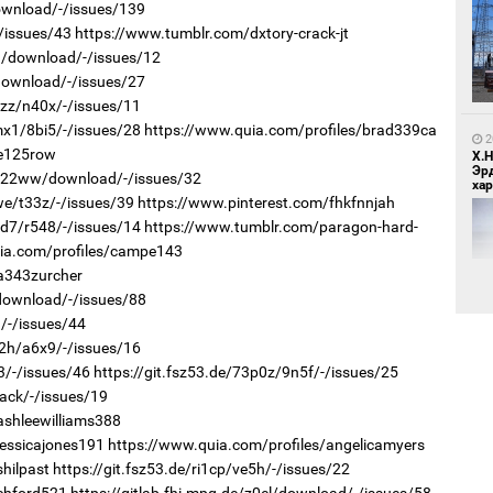
download/-/issues/139
-/issues/43
https://www.tumblr.com/dxtory-crack-jt
1
МИ
0h/download/-/issues/12
аж
/download/-/issues/27
4zz/n40x/-/issues/11
mx1/8bi5/-/issues/28
https://www.quia.com/profiles/brad339ca
2
/e125row
Х.
Эр
kr/22ww/download/-/issues/32
хар
we/t33z/-/issues/39
https://www.pinterest.com/fhkfnnjah
0d7/r548/-/issues/14
https://www.tumblr.com/paragon-hard-
ia.com/profiles/campe143
1
С.
/a343zurcher
ий
/download/-/issues/88
/-/issues/44
x2h/a6x9/-/issues/16
3/-/issues/46
https://git.fsz53.de/73p0z/9n5f/-/issues/25
2
Хөш
ack/-/issues/19
ashleewilliams388
jessicajones191
https://www.quia.com/profiles/angelicamyers
hilpast
https://git.fsz53.de/ri1cp/ve5h/-/issues/22
1
Н.