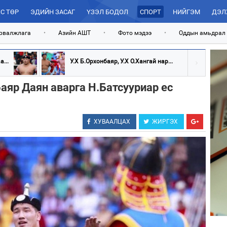
С ТӨР
ЭДИЙН ЗАСАГ
ҮЗЭЛ БОДОЛ
СПОРТ
НИЙГЭМ
ДЭЛ
рвалжлага
•
Азийн АШТ
•
Фото мэдээ
•
Оддын амьдрал
...
У.Х Б.Орхонбаяр, У.Х О.Хангай нар...
аяр Даян аварга Н.Батсууриар ес
ХУВААЛЦАХ
ЖИРГЭХ