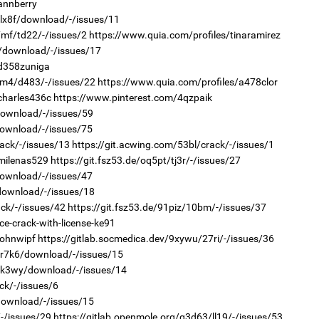
annberry
2
/lx8f/download/-/issues/11
"Х
ЕБС
7mf/td22/-/issues/2
https://www.quia.com/profiles/tinaramirez
89/download/-/issues/17
/d358zuniga
am4/d483/-/issues/22
https://www.quia.com/profiles/a478clor
charles436c
https://www.pinterest.com/4qzpaik
download/-/issues/59
1
download/-/issues/75
Со
95 
ack/-/issues/13
https://git.acwing.com/53bl/crack/-/issues/1
2
milenas529
https://git.fsz53.de/oq5pt/tj3r/-/issues/27
Со
71 
download/-/issues/47
/download/-/issues/18
ack/-/issues/42
https://git.fsz53.de/91piz/10bm/-/issues/37
ce-crack-with-license-ke91
johnwipf
https://gitlab.socmedica.dev/9xywu/27ri/-/issues/36
r/r7k6/download/-/issues/15
1
r/k3wy/download/-/issues/14
Ав
тат
ck/-/issues/6
2
/download/-/issues/15
Ст
72
/-/issues/29
https://gitlab.openmole.org/g3d63/ll19/-/issues/53