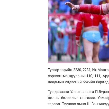
Тулгар төрийн 2230, 2231, Их Монго
сэргээн мандуулсны 110, 111, Ар
наадмын үндэсний бөхийн барилд
Тус даваанд Улсын аварга П.Бүрэн
цолны болзолыг хангалаа. Улмаа
төрлөө. Түүнээс өмнө Ш.Ванчинхүү