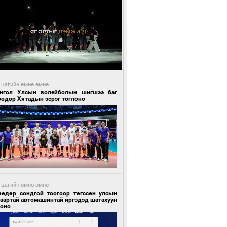
 цагийн өмнө өмнө
нгол Улсын волейболын шигшээ баг
өөдөр Хятадын эсрэг тоглоно
 цагийн өмнө өмнө
өөдөр сондгой тоогоор төгссөн улсын
гаартай автомашинтай иргэдэд шатахуун
гоно