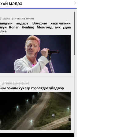
РХАЙ
МЭДЭЭ
8 минутын өмнө өмнө
ландын алдарт Boyzone хамтлагийн
шүүн Ronan Keating Монголд анх удаа
улна
 цагийн өмнө өмнө
ны эрчим хүчээр гэрэлтдэг үйлдвэр