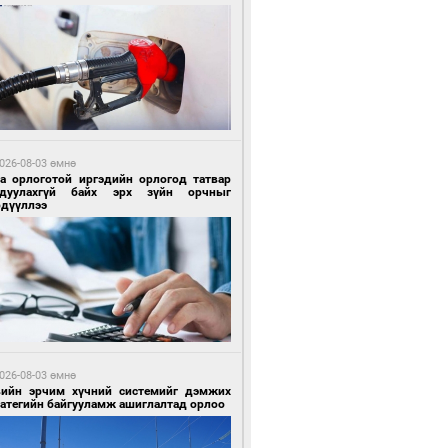
 цагийн өмнө өмнө
роо орохгүй, өдөртөө 28-30 хэм дулаан
йна
026-08-03 өмнө
га орлоготой иргэдийн орлогод татвар
гдуулахгүй байх эрх зүйн орчныг
рдүүллээ
6 цагийн өмнө өмнө
х төрлийн шатахууны импортыг шуурхай
вэрлэхэд гурван яам хамтран ажиллана
026-08-03 өмнө
вийн эрчим хүчний системийг дэмжих
ратегийн байгууламж ашиглалтад орлоо