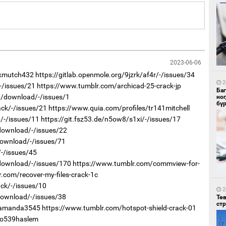
2
Бо
ба
2023-06-06
/kmutch432
https://gitlab.openmole.org/9jzrk/af4r/-/issues/34
2
-/issues/21
https://www.tumblr.com/archicad-25-crack-jp
Ба
dg/download/-/issues/1
но
бү
ack/-/issues/21
https://www.quia.com/profiles/tr141mitchell
/-/issues/11
https://git.fsz53.de/n5ow8/s1xi/-/issues/17
l/download/-/issues/22
download/-/issues/71
1
Бү
/-/issues/45
тээ
/download/-/issues/170
https://www.tumblr.com/commview-for-
.com/recover-my-files-crack-1c
ack/-/issues/10
2
download/-/issues/38
Тө
ст
s/amanda3545
https://www.tumblr.com/hotspot-shield-crack-01
/jo539haslem