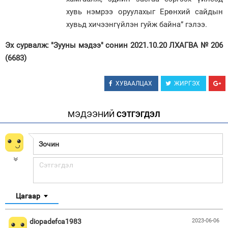
хувь нэмрээ оруулахыг Ерөнхий сайдын
хувьд хичээнгүйлэн гуйж байна” гэлээ.
Эх сурвалж: "Зууны мэдээ" сонин 2021.10.20 ЛХАГВА № 206
(6683)
ХУВААЛЦАХ
ЖИРГЭХ
МЭДЭЭНИЙ
СЭТГЭГДЭЛ
Цагаар
diopadefca1983
2023-06-06