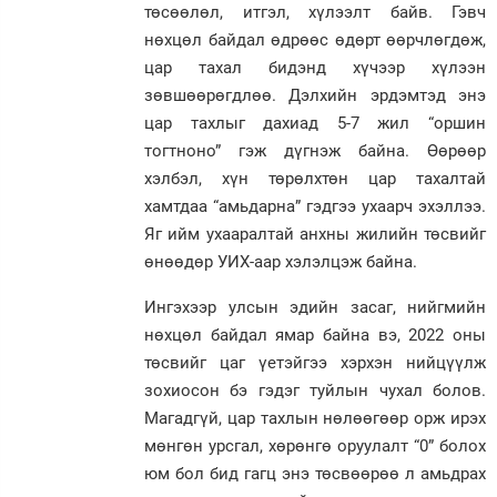
төсөөлөл, итгэл, хүлээлт байв. Гэвч
Зурхай
нөхцөл байдал өдрөөс өдөрт өөрчлөгдөж,
цар тахал бидэнд хүчээр хүлээн
зөвшөөрөгдлөө. Дэлхийн эрдэмтэд энэ
цар тахлыг дахиад 5-7 жил “оршин
тогтноно” гэж дүгнэж байна. Өөрөөр
хэлбэл, хүн төрөлхтөн цар тахалтай
хамтдаа “амьдарна” гэдгээ ухаарч эхэллээ.
Яг ийм ухааралтай анхны жилийн төсвийг
өнөөдөр УИХ-аар хэлэлцэж байна.
Ингэхээр улсын эдийн засаг, нийгмийн
нөхцөл байдал ямар байна вэ, 2022 оны
төсвийг цаг үетэйгээ хэрхэн нийцүүлж
зохиосон бэ гэдэг туйлын чухал болов.
Магадгүй, цар тахлын нөлөөгөөр орж ирэх
мөнгөн урсгал, хөрөнгө оруулалт “0” болох
юм бол бид гагц энэ төсвөөрөө л амьдрах