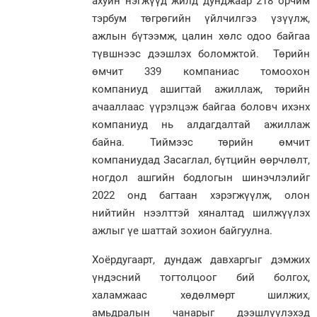
ахуйн нэгжүүд жилд дунджаар 218 орчим
тэрбум төгрөгийн үйлчилгээ үзүүлж,
ажлын бүтээмж, цалин хөлс одоо байгаа
түвшнээс дээшлэх боломжтой. Төрийн
өмчит 339 компаниас томоохон
компаниуд ашигтай ажиллаж, төрийн
ачааллаас үүрэлцэж байгаа боловч ихэнх
компаниуд нь алдагдалтай ажиллаж
байна. Тиймээс төрийн өмчит
компаниудад Засаглал, бүтцийн өөрчлөлт,
ногдол ашгийн бодлогын шинэчлэлийг
2022 онд багтаан хэрэгжүүлж, олон
нийтийн нээлттэй хяналтад шилжүүлэх
ажлыг үе шаттай зохион байгуулна.
Хоёрдугаарт, дундаж давхаргыг дэмжих
үндэсний тогтолцоог бий болгох,
халамжаас хөдөлмөрт шилжих,
амьдралын чанарыг дээшлүүлэхэд