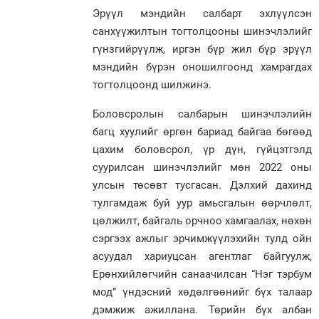
Эрүүл мэндийн салбарт эхлүүлсэн
санхүүжилтын тогтолцооны шинэчлэлийг
гүнзгийрүүлж, иргэн бүр жил бүр эрүүл
мэндийн бүрэн оношилгоонд хамрагдах
тогтолцоонд шилжинэ.
Боловсролын салбарын шинэчлэлийн
багц хуулийг өргөн бариад байгаа бөгөөд
цахим боловсрол, үр дүн, гүйцэтгэлд
суурилсан шинэчлэлийг мөн 2022 оны
улсын төсөвт тусгасан. Дэлхий дахинд
тулгамдаж буй уур амьсгалын өөрчлөлт,
цөлжилт, байгаль орчноо хамгаалах, нөхөн
сэргээх ажлыг эрчимжүүлэхийн тулд ойн
асуудал хариуцсан агентлаг байгуулж,
Ерөнхийлөгчийн санаачилсан “Нэг тэрбум
мод” үндэсний хөдөлгөөнийг бүх талаар
дэмжиж ажиллана. Төрийн бүх албан