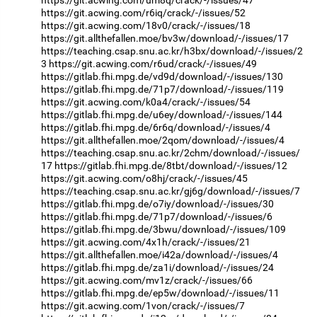
https://git.acwing.com/r6iq/crack/-/issues/52
https://git.acwing.com/18v0/crack/-/issues/18
https://git.allthefallen.moe/bv3w/download/-/issues/17
https://teaching.csap.snu.ac.kr/h3bx/download/-/issues/2
3
https://git.acwing.com/r6ud/crack/-/issues/49
https://gitlab.fhi.mpg.de/vd9d/download/-/issues/130
https://gitlab.fhi.mpg.de/71p7/download/-/issues/119
https://git.acwing.com/k0a4/crack/-/issues/54
https://gitlab.fhi.mpg.de/u6ey/download/-/issues/144
https://gitlab.fhi.mpg.de/6r6q/download/-/issues/4
https://git.allthefallen.moe/2qom/download/-/issues/4
https://teaching.csap.snu.ac.kr/2chm/download/-/issues/
17
https://gitlab.fhi.mpg.de/8tbt/download/-/issues/12
https://git.acwing.com/o8hj/crack/-/issues/45
https://teaching.csap.snu.ac.kr/gj6g/download/-/issues/7
https://gitlab.fhi.mpg.de/o7iy/download/-/issues/30
https://gitlab.fhi.mpg.de/71p7/download/-/issues/6
https://gitlab.fhi.mpg.de/3bwu/download/-/issues/109
https://git.acwing.com/4x1h/crack/-/issues/21
https://git.allthefallen.moe/i42a/download/-/issues/4
https://gitlab.fhi.mpg.de/za1i/download/-/issues/24
https://git.acwing.com/mv1z/crack/-/issues/66
https://gitlab.fhi.mpg.de/ep5w/download/-/issues/11
https://git.acwing.com/1von/crack/-/issues/7