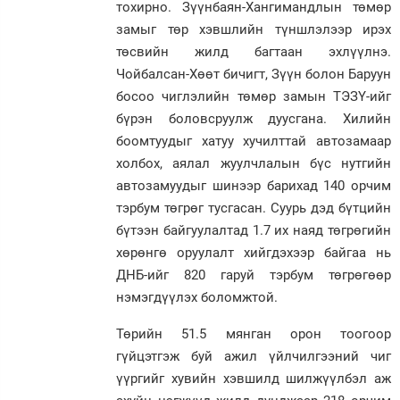
тохирно. Зүүнбаян-Хангимандлын төмөр
замыг төр хэвшлийн түншлэлээр ирэх
төсвийн жилд багтаан эхлүүлнэ.
Чойбалсан-Хөөт бичигт, Зүүн болон Баруун
босоо чиглэлийн төмөр замын ТЭЗҮ-ийг
бүрэн боловсруулж дуусгана. Хилийн
боомтуудыг хатуу хучилттай автозамаар
холбох, аялал жуулчлалын бүс нутгийн
автозамуудыг шинээр барихад 140 орчим
тэрбум төгрөг тусгасан. Суурь дэд бүтцийн
бүтээн байгуулалтад 1.7 их наяд төгрөгийн
хөрөнгө оруулалт хийгдэхээр байгаа нь
ДНБ-ийг 820 гаруй тэрбум төгрөгөөр
нэмэгдүүлэх боломжтой.
Төрийн 51.5 мянган орон тоогоор
гүйцэтгэж буй ажил үйлчилгээний чиг
үүргийг хувийн хэвшилд шилжүүлбэл аж