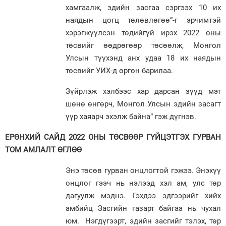
хамгаалж, эдийн засгаа сэргээх 10 их
наядын цогц төлөвлөгөө”-г эрчимтэй
хэрэгжүүлсэн төдийгүй ирэх 2022 оны
төсвийг өөдрөгөөр төсөөлж, Монгол
Улсын түүхэнд анх удаа 18 их наядын
төсвийг УИХ-д өргөн барилаа.
Зүйрлэж хэлбээс хар дарсан зүүд мэт
шөнө өнгөрч, Монгол Улсын эдийн засагт
үүр хаяарч эхэлж байна” гэж дүгнэв.
ЕРӨНХИЙ САЙД 2022 ОНЫ ТӨСВӨӨР ГҮЙЦЭТГЭХ ГУРВАН
ТОМ АМЛАЛТ ӨГЛӨӨ
Энэ төсөв гурван онцлогтой гэжээ. Энэхүү
онцлог гээч нь нэлээд хэл ам, улс төр
дагуулж мэднэ. Гэхдээ эдгээрийг хийх
амбийц Засгийн газарт байгаа нь чухал
юм. Нэгдүгээрт, эдийн засгийг тэлэх, төр