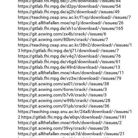
https://gitlab.fhi.mpg.de/j12m/download/-/issues/84
https://gitlab.fhi.mpg.de/d2py/download/-/issues/54
https://gitlab.fhi.mpg.de/aj2h/download/-/issues/49
https://teaching.csap.snu.ac.kr/f1xp/download/-/issues/7
https://git.allthefallen.moe/np1j/download/-/issues/26
https://gitlab.fhi.mpg.de/xh1o/download/-/issues/165
https://git.acwing.com/zx4b/crack/-/issues/6
https://git.acwing.com/80bm/crack/-/issues/7
https://teaching.csap.snu.ac.kr/38n2/download/-/issues/1
3
https://gitlab.fhi.mpg.de/ij71/download/-/issues/7
https://gitlab.fhi.mpg.de/v4q7/download/-/issues/76
https://gitlab.fhi.mpg.de/v6gd/download/-/issues/61
https://gitlab.fhi.mpg.de/49rd/download/-/issues/13
https://git.allthefallen.moe/r4un/download/-/issues/11
https://gitlab.fhi.mpg.de/vz3w/download/-/issues/79
https://git.acwing.com/as01/crack/-/issues/38
https://git.acwing.com/6orw/crack/-/issues/3
https://git.acwing.com/b7v9/crack/-/issues/3
https://git.acwing.com/w99b/crack/-/issues/28
https://git.acwing.com/01pb/crack/-/issues/36
https://teaching.csap.snu.ac.kr/24a8/download/-/issues/1
2
https://gitlab.fhi.mpg.de/e0qn/download/-/issues/191
https://git.allthefallen.moe/r9oh/download/-/issues/2
https://git.acwing.com/39vy/crack/-/issues/26
https://git.allthefallen.moe/ak7d/download/-/issues/21