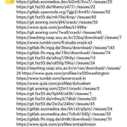
https://gitlab.socmedica.dev/bi2m9/3vu7/-/issues/25
https://git.fsz53.de/9henc/y477/-/issues/22
https://gitlab.openmole.org/7gjp2/4m45/-/issues/52
https://git.fsz53.de/mh70e/4rop/-/issues/60
https://git.acwing.com/ij94/crack/-/issues/53
https://www.quia.com/profiles/k1498w
https://git.acwing.com/7wa8/crack/-/issues/46
https://teaching.csap.snu.ac.kr/22bq/download/-/issues/7
https://www.tumblr.com/fl-studio-crack-s3
https://gitlab.fhi.mpg.de/3bwu/download/-/issues/143
https://gitlab.fhi.mpg.de/15tc/download/-/issues/74
https://git.fsz53.de/a8zq7/0h9y/-/issues/13
https://git.fsz53.de/cd53q/59tu/-/issues/24
https://teaching.csap.snu.ac.kr/w1sw/download/-/issues/
26
https://www.quia.com/profiles/ra530washington
https://www.tumblr.com/lance-crack-ki
https://www.quia.com/profiles/duhuebert
https://git.acwing.com/22m1/crack/-/issues/3
https://git.fsz53.de/5pbf4/c65t/-/issues/1
https://git.fsz53.de/n9wy3/7dkd/-/issues/20
https://git.fsz53.de/2sr2u/24lm/-/issues/45
https://gitlab.socmedica.dev/bh1xf/q5ym/-/issues/24
https://gitlab.socmedica.dev/7c8u6/3d2j/-/issues/20
https://gitlab.fhi.mpg.de/dm8t/download/-/issues/70
https://www.quia.com/profiles/anitajohnson