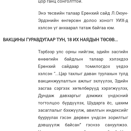
цор ганц сонголттой.
Энэ төсвийн талаар Ерөнхий сайд Л.Оюун-
Эрдэнийн өнгөрсөн долоо хоногт УИХ-д
хэлсэн үг анхаарал татаж байгаа юм.
ВАКЦИНЫ ГУРАВДУГААР ТУН, 18 ИХ НАЯДЫН ТӨСӨВ...
Тэрбээр улс орны нийгэм, эдийн засгийн
өнөөгийн байдлын талаар хэлэхдээ
Ерөнхий сайдаар томилогдох үедээ
хэлсэн “...Цар тахлыг даван туулахын тулд
вакцинжуулалтын ажлыг эхлүүлэх, Эдийн
засгаа сэргээх хөтөлбөрүүд хэрэгжүүлэх,
Дундаж давхаргыг дэмжих үндэсний
тогтолцоо бүрдүүлэх, Шударга ёс, цахим
засаглалыг бэхжүүлж, авилгын индексийг
бууруулах гэсэн дөрвөн үндсэн зорилтыг
дэвшүүлж байсан” гэснээ сануулжээ.