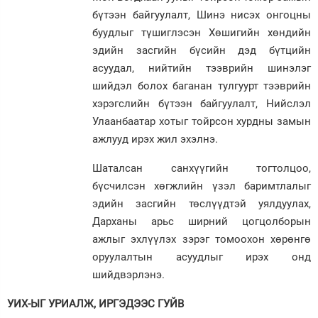
бүтээн байгуулалт, Шинэ нисэх онгоцны
буудлыг түшиглэсэн Хөшигийн хөндийн
эдийн засгийн бүсийн дэд бүтцийн
асуудал, нийтийн тээврийн шинэлэг
шийдэл болох баганан тулгуурт тээврийн
хэрэгслийн бүтээн байгуулалт, Нийслэл
Улаанбаатар хотыг тойрсон хурдны замын
ажлууд ирэх жил эхэлнэ.
Шаталсан санхүүгийн тогтолцоо,
бүсчилсэн хөгжлийн үзэл баримтлалыг
эдийн засгийн төслүүдтэй уялдуулах,
Дарханы арьс ширний цогцолборын
ажлыг эхлүүлэх зэрэг томоохон хөрөнгө
оруулалтын асуудлыг ирэх онд
шийдвэрлэнэ.
УИХ-ЫГ УРИАЛЖ, ИРГЭДЭЭС ГУЙВ