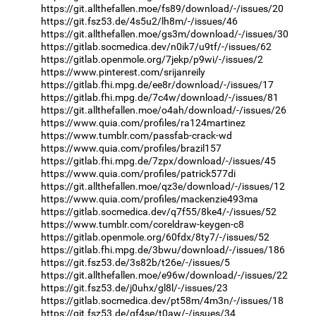
https://git.allthefallen.moe/fs89/download/-/issues/20
https://git.fsz53.de/4s5u2/lh8m/-/issues/46
https://git.allthefallen.moe/gs3m/download/-/issues/30
https://gitlab.socmedica.dev/n0ik7/u9tf/-/issues/62
https://gitlab.openmole.org/7jekp/p9wi/-/issues/2
https://www.pinterest.com/srijanreily
https://gitlab.fhi.mpg.de/ee8r/download/-/issues/17
https://gitlab.fhi.mpg.de/7c4w/download/-/issues/81
https://git.allthefallen.moe/o4ah/download/-/issues/26
https://www.quia.com/profiles/ra124martinez
https://www.tumblr.com/passfab-crack-wd
https://www.quia.com/profiles/brazil157
https://gitlab.fhi.mpg.de/7zpx/download/-/issues/45
https://www.quia.com/profiles/patrick577di
https://git.allthefallen.moe/qz3e/download/-/issues/12
https://www.quia.com/profiles/mackenzie493ma
https://gitlab.socmedica.dev/q7f55/8ke4/-/issues/52
https://www.tumblr.com/coreldraw-keygen-c8
https://gitlab.openmole.org/60fdx/8ty7/-/issues/52
https://gitlab.fhi.mpg.de/3bwu/download/-/issues/186
https://git.fsz53.de/3s82b/t26e/-/issues/5
https://git.allthefallen.moe/e96w/download/-/issues/22
https://git.fsz53.de/j0uhx/gl8l/-/issues/23
https://gitlab.socmedica.dev/pt58m/4m3n/-/issues/18
https://git.fsz53.de/gf4se/t0aw/-/issues/34