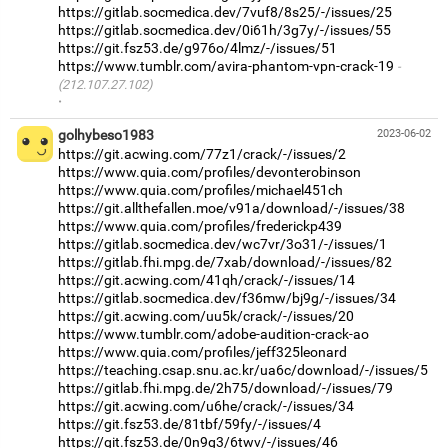
https://gitlab.socmedica.dev/7vuf8/8s25/-/issues/25
https://gitlab.socmedica.dev/0i61h/3g7y/-/issues/55
https://git.fsz53.de/g976o/4lmz/-/issues/51
https://www.tumblr.com/avira-phantom-vpn-crack-19
(212.107.27.102)
·
golhybeso1983
2023-06-02
https://git.acwing.com/77z1/crack/-/issues/2
https://www.quia.com/profiles/devonterobinson
https://www.quia.com/profiles/michael451ch
https://git.allthefallen.moe/v91a/download/-/issues/38
https://www.quia.com/profiles/frederickp439
https://gitlab.socmedica.dev/wc7vr/3o31/-/issues/1
https://gitlab.fhi.mpg.de/7xab/download/-/issues/82
https://git.acwing.com/41qh/crack/-/issues/14
https://gitlab.socmedica.dev/f36mw/bj9g/-/issues/34
https://git.acwing.com/uu5k/crack/-/issues/20
https://www.tumblr.com/adobe-audition-crack-ao
https://www.quia.com/profiles/jeff325leonard
https://teaching.csap.snu.ac.kr/ua6c/download/-/issues/5
https://gitlab.fhi.mpg.de/2h75/download/-/issues/79
https://git.acwing.com/u6he/crack/-/issues/34
https://git.fsz53.de/81tbf/59fy/-/issues/4
https://git.fsz53.de/0n9g3/6twv/-/issues/46