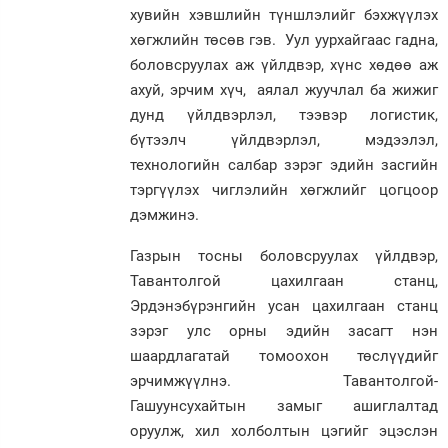
хувийн хэвшлийн түншлэлийг бэхжүүлэх
хөгжлийн төсөв гэв. Уул уурхайгаас гадна,
боловсруулах аж үйлдвэр, хүнс хөдөө аж
ахуй, эрчим хүч, аялал жуучлал ба жижиг
дунд үйлдвэрлэл, тээвэр логистик,
бүтээлч үйлдвэрлэл, мэдээлэл,
технологийн салбар зэрэг эдийн засгийн
тэргүүлэх чиглэлийн хөгжлийг цогцоор
дэмжинэ.
Газрын тосны боловсруулах үйлдвэр,
Тавантолгой цахилгаан станц,
Эрдэнэбүрэнгийн усан цахилгаан станц
зэрэг улс орны эдийн засагт нэн
шаардлагатай томоохон төслүүдийг
эрчимжүүлнэ. Тавантолгой-
Гашуунсухайтын замыг ашиглалтад
оруулж, хил холболтын цэгийг эцэслэн