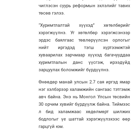
чиглэсэн суурь реформын эхлэлийг тавих
төсөв гэлээ.
“Хуримтлалтай хүүхэд” хөтөлбөрийг
хэрэгжүүлнэ. Уг хөтөлбөр хэрэгжсэнээр
эрдэс баялгаас төвлөрүүлсэн орлогыг
нийт иргэдэд тэгш хүртээмжтэй
хуваарилах зарчмаар хүүхэд багачууддаа
хуримтлалын данс үүсгэж, ирээдүйд
зарцуулах боломжийг бүрдүүлнэ.
Өнөөдөр манай улсын 2.7 сая иргэд ямар
нэг хэлбэрээр халамжийн сангаас тэтгэмж
авч байна. Энэ нь Монгол Улсын төсвийн
30 орчим хувийг бүрдүүлж байна. Тиймээс
л бид халамжаас хөдөлмөрт шилжих
бодлогыг үе шаттай хэрэгжүүлэхээс өөр
гарцгүй юм.