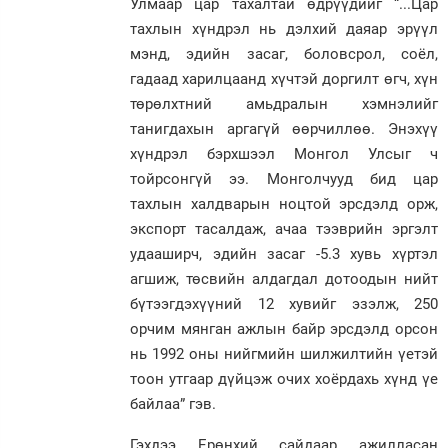
Улмаар цар тахалтай өдрүүдийг “...Цар
тахлын хүндрэл нь дэлхий даяар эрүүл
мэнд, эдийн засаг, боловсрол, соёл,
гадаад харилцаанд хүчтэй доргилт өгч, хүн
төрөлхтний амьдралын хэмнэлийг
танигдахын аргагүй өөрчиллөө. Энэхүү
хүндрэл бэрхшээл Монгол Улсыг ч
тойрсонгүй ээ. Монголчууд бид цар
тахлын халдварын ноцтой эрсдэлд орж,
экспорт тасалдаж, ачаа тээврийн эргэлт
удааширч, эдийн засаг -5.3 хувь хүртэл
агшиж, төсвийн алдагдал дотоодын нийт
бүтээгдэхүүний 12 хувийг эзэлж, 250
орчим мянган ажлын байр эрсдэлд орсон
нь 1992 оны нийгмийн шилжилтийн үетэй
тоон утгаар дүйцэж очих хоёрдахь хүнд үе
байлаа” гэв.
Гэхдээ Ерөнхий сайдаар ажилласан