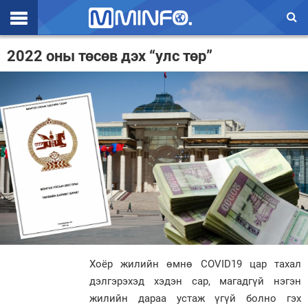
Эхлэл
2022 оны төсөв дэх “улс төр”
Цаг агаар
Валют ханш
Улс төр
Эдийн засаг
Үзэл бодол
Спорт
Нийгэм
Хоёр жилийн өмнө COVID19 цар тахал
Дэлхий
дэлгэрэхэд хэдэн сар, магадгүй нэгэн
жилийн дараа устаж үгүй болно гэх
Энтертайнмэнт