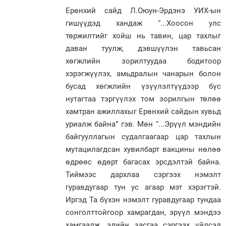
Ерөнхий сайд Л.Оюун-Эрдэнэ УИХ-ын
гишүүдэд хандаж “...Хоосон улс
төржилтийг хойш нь тавин, цар тахлыг
даван туулж, дэвшүүлэн тавьсан
хөгжлийн зорилтуудаа бодитоор
хэрэгжүүлэх, амьдралын чанарын болон
бусад хөгжлийн үзүүлэлтүүдээр бүс
нутагтаа тэргүүлэх том зорилгын төлөө
хамтран ажиллахыг Ерөнхий сайдын хувьд
уриалж байна” гэв. Мөн “...Эрүүл мэндийн
байгууллагын судалгаагаар цар тахлын
мутацилагдсан хувилбарт вакцины нөлөө
өдрөөс өдөрт багасах эрсдэлтэй байна.
Тиймээс дархлаа сэргээх нэмэлт
гуравдугаар тун ус агаар мэт хэрэгтэй.
Иргэд Та бүхэн нэмэлт гуравдугаар тундаа
сонголттойгоор хамрагдан, эрүүл мэндээ
хамгаалж, эдийн засгаа сэргээх үйлсэд