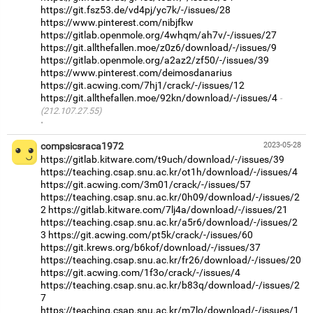
https://git.fsz53.de/vd4pj/yc7k/-/issues/28
https://www.pinterest.com/nibjfkw
https://gitlab.openmole.org/4whqm/ah7v/-/issues/27
https://git.allthefallen.moe/z0z6/download/-/issues/9
https://gitlab.openmole.org/a2az2/zf50/-/issues/39
https://www.pinterest.com/deimosdanarius
https://git.acwing.com/7hj1/crack/-/issues/12
https://git.allthefallen.moe/92kn/download/-/issues/4
(212.107.27.55)
·
compsicsraca1972
2023-05-28
https://gitlab.kitware.com/t9uch/download/-/issues/39
https://teaching.csap.snu.ac.kr/ot1h/download/-/issues/4
https://git.acwing.com/3m01/crack/-/issues/57
https://teaching.csap.snu.ac.kr/0h09/download/-/issues/2
2
https://gitlab.kitware.com/7lj4a/download/-/issues/21
https://teaching.csap.snu.ac.kr/a5r6/download/-/issues/2
3
https://git.acwing.com/pt5k/crack/-/issues/60
https://git.krews.org/b6kof/download/-/issues/37
https://teaching.csap.snu.ac.kr/fr26/download/-/issues/20
https://git.acwing.com/1f3o/crack/-/issues/4
https://teaching.csap.snu.ac.kr/b83q/download/-/issues/2
7
https://teaching.csap.snu.ac.kr/m7lo/download/-/issues/1