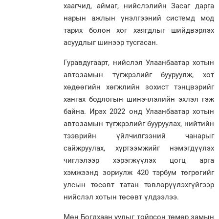
хаагчид, аймаг, нийслэлийн Засаг дарга
нарын ажлын үнэлгээний системд мод
тарих болон хог хаягдлыг шийдвэрлэх
асуудлыг шинээр тусгасан.
Гуравдугаарт, нийслэл Улаанбаатар хотын
автозамын түгжрэлийг бууруулж, хот
хөдөөгийн хөгжлийн зохист тэнцвэрийг
хангах бодлогын шинэчлэлийн эхлэл гэж
байна. Ирэх 2022 онд Улаанбаатар хотын
автозамын түгжрэлийг бууруулах, нийтийн
тээврийн үйлчилгээний чанарыг
сайжруулах, хүртээмжийг нэмэгдүүлэх
чиглэлээр хэрэгжүүлэх цогц арга
хэмжээнд зориулж 420 тэрбум төгрөгийг
улсын төсөвт татан төвлөрүүлэхгүйгээр
нийслэл хотын төсөвт үлдээлээ.
Мөн Богдхаан уулыг тойрсон төмөр замын