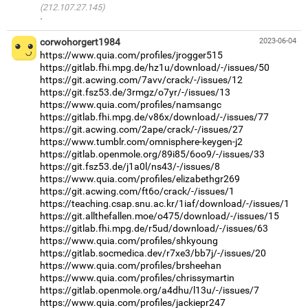
(212.107.27.145)
·
corwohorgert1984
2023-06-04
https://www.quia.com/profiles/jrogger515
https://gitlab.fhi.mpg.de/hz1u/download/-/issues/50
https://git.acwing.com/7avv/crack/-/issues/12
https://git.fsz53.de/3rmgz/o7yr/-/issues/13
https://www.quia.com/profiles/namsangc
https://gitlab.fhi.mpg.de/v86x/download/-/issues/77
https://git.acwing.com/2ape/crack/-/issues/27
https://www.tumblr.com/omnisphere-keygen-j2
https://gitlab.openmole.org/89i85/6oo9/-/issues/33
https://git.fsz53.de/j1a0l/ns43/-/issues/8
https://www.quia.com/profiles/elizabethgr269
https://git.acwing.com/ft6o/crack/-/issues/1
https://teaching.csap.snu.ac.kr/1iaf/download/-/issues/1
https://git.allthefallen.moe/o475/download/-/issues/15
https://gitlab.fhi.mpg.de/r5ud/download/-/issues/63
https://www.quia.com/profiles/shkyoung
https://gitlab.socmedica.dev/r7xe3/bb7j/-/issues/20
https://www.quia.com/profiles/brsheehan
https://www.quia.com/profiles/chrissymartin
https://gitlab.openmole.org/a4dhu/l13u/-/issues/7
https://www.quia.com/profiles/jackiepr247