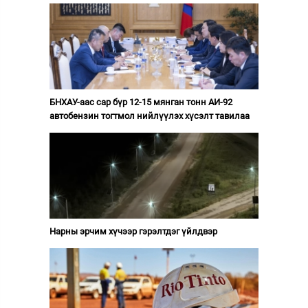
БНХАУ-аас сар бүр 12-15 мянган тонн АИ-92
автобензин тогтмол нийлүүлэх хүсэлт тавилаа
Нарны эрчим хүчээр гэрэлтдэг үйлдвэр