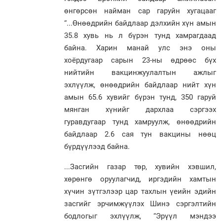
өнгөрсөн найман сар гаруйн хугацааг
“...Өнөөдрийн байдлаар дэлхийн хүн амын
35.8 хувь нь л бүрэн тунд хамрагдаад
байна. Харин манай улс энэ оны
хоёрдугаар сарын 23-ны өдрөөс бүх
нийтийн вакцинжуулалтын ажлыг
эхлүүлж, өнөөдрийн байдлаар нийт хүн
амын 65.6 хувийг бүрэн тунд, 350 гаруй
мянган хүнийг дархлаа сэргээх
гуравдугаар тунд хамруулж, өнөөдрийн
байдлаар 2.6 сая тун вакцины нөөц
бүрдүүлээд байна.
...Засгийн газар төр, хувийн хэвшил,
хөрөнгө оруулагчид, иргэдийн хамтын
хүчин зүтгэлээр цар тахлын үеийн эдийн
засгийг эрчимжүүлэх Шинэ сэргэлтийн
бодлогыг эхлүүлж, “Эрүүл мэндээ