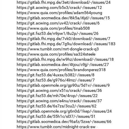
https://gitlab.fhi.mpg.de/3eit/download/-/issues/24
https://git.acwing.com/b5x3/crack/-/issues/12
https://www.quia.com/profiles/adam564young
https://gitlab.socmedica.dev/l6k5a/i6jd/-/issues/15
https://git.acwing.com/uv42/crack/-/issues/6
https://www.quia.com/profiles/tinab508
https://git.fsz53.de/n9pw1/8u2p/-/issues/26
https://gitlab.fhi.mpg.de/7vk0/download/-/issues/7
https://gitlab.fhi.mpg.de/7g9u/download/-/issues/183
https://www.tumblr.com/mrt-dongle-crack-q3
https://www.quia.com/profiles/sa324steele
https://gitlab.fhi.mpg.de/w9hz/download/-/issues/18
https://gitlab.socmedica.dev/4tjou/c9jj/-/issues/27
https://www.quia.com/profiles/brandonperez318
https://git.fsz53.de/4uxsx/b382/-/issues/8
https://git.fsz53.de/g976o/4lmz/-/issues/7
https://gitlab.openmole.org/gp90u/5d1v/-/issues/9
https://git.acwing.com/x51o/crack/-/issues/36
https://git.fsz53.de/mh70e/4rop/-/issues/22
https://git.acwing.com/e4nu/crack/-/issues/37
https://git.fsz53.de/6s7zs/3cu2/-/issues/62
https://gitlab.openmole.org/g6n0d/1kep/-/issues/24
https://git.fsz53.de/55h1c/sl37/-/issues/51
https://gitlab.socmedica.dev/f6afz/5zxe/-/issues/66
https://www.tumblr.com/midnight-crack-sw