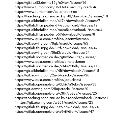
https://git.fsz53.de/mb15g/c04a/-/issues/16
https://www.tumblr.com/360-total-security-crack-4r
https://www.tumblr.com/cats--crack-cc
https://teaching.csap.snu.ac.kr/lx8f/download/-/issues/18
https://git.allthefallen.moe/ak7d/download/-/issues/7
https://gitlab.fhi.mpg.de/id7y/download/-/issues/19
https://git.allthefallen.moe/m4m5/download/-/issues/4
https://gitlab.fhi.mpg.de/fo5l/download/-/issues/8
https://www.quia.com/profiles/jasonwhiteman
https://git.acwing.com/0qlv/crack/-/issues/65
https://gitlab.fhi.mpg.de/33tf/download/-/issues/42
https://git.acwing.com/0hd3/crack/-/issues/54
https://gitlab.socmedica.dev/g0wb5/08tz/-/issues/1
https://www.quia.com/profiles/amblackmon
https://gitlab.socmedica.dev/vt4si/50dh/-/issues/11
https://git.allthefallen.moe/r5il/download/-/issues/15
https://git.acwing.com/2nvb/crack/-/issues/26
https://www.quia.com/profiles/jaquelinevi
https://gitlab.openmole.org/0bkix/a3qk/-/issues/33
https://git.acwing.com/25uj/crack/-/issues/20
https://gitlab.openmole.org/c3tk7/o9ya/-/issues/25
https://teaching.csap.snu.ac.kr/a4oo/download/-/issues/1
4
https://git.acwing.com/w801/crack/-/issues/25
https://gitlab.fhi.mpg.de/3nez/download/-/issues/24
https://gitlab.openmole.org/a9yjl/6fdr/-/issues/47