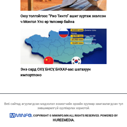
Оюу толгойгоос “Рио Тинто” ашиг хүртэж эхэлсэн
ч Монгол Улс өр төлсөөр байна
Энэ сард ОХУ, БНСУ, БНХАУ-аас шатахуун
импортлоно
Веб сайтад агуулагдсан мэдээлэл зохиогчийн эрхийн хуулиар хамгаалагдсан тул
зөвшөөрөлгүй хуулбарлах хориотой.
COPYRIGHT © MMINFO.MN ALL RIGHTS RESERVED. POWERED BY
HUREEMEDIA.