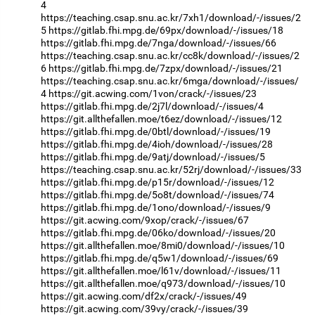
4
https://teaching.csap.snu.ac.kr/7xh1/download/-/issues/2
5
https://gitlab.fhi.mpg.de/69px/download/-/issues/18
https://gitlab.fhi.mpg.de/7nga/download/-/issues/66
https://teaching.csap.snu.ac.kr/cc8k/download/-/issues/2
6
https://gitlab.fhi.mpg.de/7zpx/download/-/issues/21
https://teaching.csap.snu.ac.kr/6mga/download/-/issues/
4
https://git.acwing.com/1von/crack/-/issues/23
https://gitlab.fhi.mpg.de/2j7l/download/-/issues/4
https://git.allthefallen.moe/t6ez/download/-/issues/12
https://gitlab.fhi.mpg.de/0btl/download/-/issues/19
https://gitlab.fhi.mpg.de/4ioh/download/-/issues/28
https://gitlab.fhi.mpg.de/9atj/download/-/issues/5
https://teaching.csap.snu.ac.kr/52rj/download/-/issues/33
https://gitlab.fhi.mpg.de/p15r/download/-/issues/12
https://gitlab.fhi.mpg.de/5o8t/download/-/issues/74
https://gitlab.fhi.mpg.de/1ono/download/-/issues/9
https://git.acwing.com/9xop/crack/-/issues/67
https://gitlab.fhi.mpg.de/06ko/download/-/issues/20
https://git.allthefallen.moe/8mi0/download/-/issues/10
https://gitlab.fhi.mpg.de/q5w1/download/-/issues/69
https://git.allthefallen.moe/l61v/download/-/issues/11
https://git.allthefallen.moe/q973/download/-/issues/10
https://git.acwing.com/df2x/crack/-/issues/49
https://git.acwing.com/39vy/crack/-/issues/39