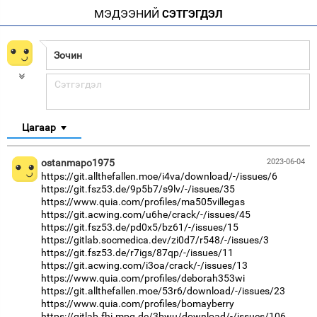
МЭДЭЭНИЙ
СЭТГЭГДЭЛ
Цагаар
ostanmapo1975
2023-06-04
https://git.allthefallen.moe/i4va/download/-/issues/6
https://git.fsz53.de/9p5b7/s9lv/-/issues/35
https://www.quia.com/profiles/ma505villegas
https://git.acwing.com/u6he/crack/-/issues/45
https://git.fsz53.de/pd0x5/bz61/-/issues/15
https://gitlab.socmedica.dev/zi0d7/r548/-/issues/3
https://git.fsz53.de/r7igs/87qp/-/issues/11
https://git.acwing.com/i3oa/crack/-/issues/13
https://www.quia.com/profiles/deborah353wi
https://git.allthefallen.moe/53r6/download/-/issues/23
https://www.quia.com/profiles/bomayberry
https://gitlab.fhi.mpg.de/3bwu/download/-/issues/106