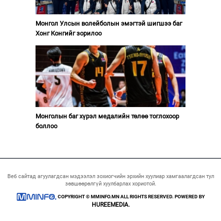
Монгол Улсын волейболын эмэгтэй шигшээ баг
Хонг Конгийг зорилоо
Монголын баг хүрэл медалийн төлөө тоглохоор
боллоо
Веб сайтад агуулагдсан мэдээлэл зохиогчийн эрхийн хуулиар хамгаалагдсан тул
зөвшөөрөлгүй хуулбарлах хориотой.
COPYRIGHT © MMINFO.MN ALL RIGHTS RESERVED. POWERED BY
HUREEMEDIA.