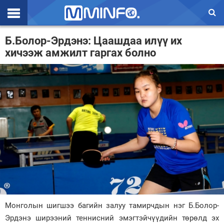
Эхлэл
Б.Болор-Эрдэнэ: Цаашдаа илүү их
хичээж амжилт гаргах болно
Цаг агаар
Валют ханш
Улс төр
Эдийн засаг
Үзэл бодол
Спорт
Нийгэм
Дэлхий
Монголын шигшээ багийн залуу тамирчдын нэг Б.Болор-
Эрдэнэ ширээний теннисний эмэгтэйчүүдийн төрөлд эх
Энтертайнмэнт