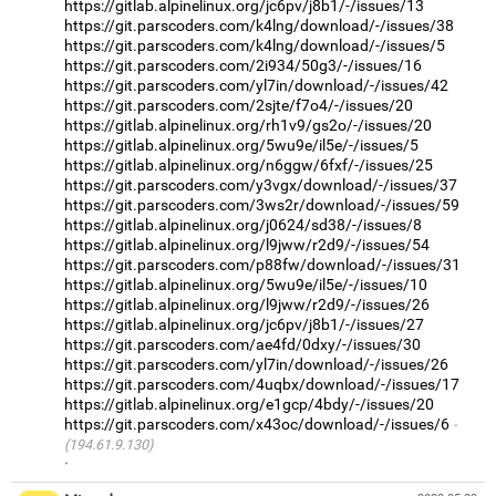
https://gitlab.alpinelinux.org/jc6pv/j8b1/-/issues/13
https://git.parscoders.com/k4lng/download/-/issues/38
https://git.parscoders.com/k4lng/download/-/issues/5
https://git.parscoders.com/2i934/50g3/-/issues/16
https://git.parscoders.com/yl7in/download/-/issues/42
https://git.parscoders.com/2sjte/f7o4/-/issues/20
https://gitlab.alpinelinux.org/rh1v9/gs2o/-/issues/20
https://gitlab.alpinelinux.org/5wu9e/il5e/-/issues/5
https://gitlab.alpinelinux.org/n6ggw/6fxf/-/issues/25
https://git.parscoders.com/y3vgx/download/-/issues/37
https://git.parscoders.com/3ws2r/download/-/issues/59
https://gitlab.alpinelinux.org/j0624/sd38/-/issues/8
https://gitlab.alpinelinux.org/l9jww/r2d9/-/issues/54
https://git.parscoders.com/p88fw/download/-/issues/31
https://gitlab.alpinelinux.org/5wu9e/il5e/-/issues/10
https://gitlab.alpinelinux.org/l9jww/r2d9/-/issues/26
https://gitlab.alpinelinux.org/jc6pv/j8b1/-/issues/27
https://git.parscoders.com/ae4fd/0dxy/-/issues/30
https://git.parscoders.com/yl7in/download/-/issues/26
https://git.parscoders.com/4uqbx/download/-/issues/17
https://gitlab.alpinelinux.org/e1gcp/4bdy/-/issues/20
https://git.parscoders.com/x43oc/download/-/issues/6
(194.61.9.130)
·