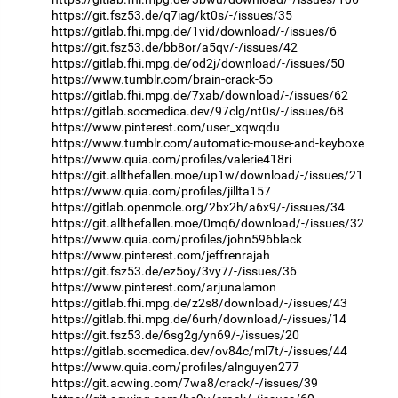
https://git.fsz53.de/q7iag/kt0s/-/issues/35
https://gitlab.fhi.mpg.de/1vid/download/-/issues/6
https://git.fsz53.de/bb8or/a5qv/-/issues/42
https://gitlab.fhi.mpg.de/od2j/download/-/issues/50
https://www.tumblr.com/brain-crack-5o
https://gitlab.fhi.mpg.de/7xab/download/-/issues/62
https://gitlab.socmedica.dev/97clg/nt0s/-/issues/68
https://www.pinterest.com/user_xqwqdu
https://www.tumblr.com/automatic-mouse-and-keyboxe
https://www.quia.com/profiles/valerie418ri
https://git.allthefallen.moe/up1w/download/-/issues/21
https://www.quia.com/profiles/jillta157
https://gitlab.openmole.org/2bx2h/a6x9/-/issues/34
https://git.allthefallen.moe/0mq6/download/-/issues/32
https://www.quia.com/profiles/john596black
https://www.pinterest.com/jeffrenrajah
https://git.fsz53.de/ez5oy/3vy7/-/issues/36
https://www.pinterest.com/arjunalamon
https://gitlab.fhi.mpg.de/z2s8/download/-/issues/43
https://gitlab.fhi.mpg.de/6urh/download/-/issues/14
https://git.fsz53.de/6sg2g/yn69/-/issues/20
https://gitlab.socmedica.dev/ov84c/ml7t/-/issues/44
https://www.quia.com/profiles/alnguyen277
https://git.acwing.com/7wa8/crack/-/issues/39