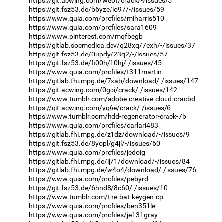
https://git.acwing.com/w80t/crack/-/issues/5
https://git.fsz53.de/b6yze/io97/-/issues/59
https://www.quia.com/profiles/miharris510
https://www.quia.com/profiles/sara1609
https://www.pinterest.com/mqfbegb
https://gitlab.socmedica.dev/q28xq/7exh/-/issues/37
https://git.fsz53.de/0updy/23q2/-/issues/57
https://git.fsz53.de/fi00h/10hj/-/issues/45
https://www.quia.com/profiles/t311martin
https://gitlab.fhi.mpg.de/7xab/download/-/issues/147
https://git.acwing.com/0goi/crack/-/issues/142
https://www.tumblr.com/adobe-creative-cloud-cracbd
https://git.acwing.com/yg6e/crack/-/issues/6
https://www.tumblr.com/hdd-regenerator-crack-7b
https://www.quia.com/profiles/carlari483
https://gitlab.fhi.mpg.de/z1dz/download/-/issues/9
https://git.fsz53.de/8yopl/g4jl/-/issues/60
https://www.quia.com/profiles/jedoig
https://gitlab.fhi.mpg.de/ij71/download/-/issues/84
https://gitlab.fhi.mpg.de/w4o4/download/-/issues/76
https://www.quia.com/profiles/pebyrd
https://git.fsz53.de/6hnd8/8c60/-/issues/10
https://www.tumblr.com/the-bat-keygen-cp
https://www.quia.com/profiles/ben351le
https://www.quia.com/profiles/je131gray