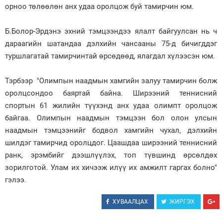
орноо төлөөлөн анх удаа оролцож буй тамирчин юм.
Зурхай
Б.Болор-Эрдэнэ эхний тэмцээндээ ялалт байгуулсан нь ч
дараагийн шатандаа дэлхийн чансааны 75-д бичигддэг
туршлагатай тамирчинтай өрсөдөөд, ялагдал хүлээсэн юм.
Тэрбээр "Олимпын наадмын хамгийн залуу тамирчин болж
оролцсондоо баяртай байна. Ширээний теннисний
спортын 61 жилийн түүхэнд анх удаа олимпт оролцож
байгаа. Олимпын наадмын тэмцээн бол олон улсын
наадмын тэмцээнийг бодвол хамгийн чухал, дэлхийн
шилдэг тамирчид оролцдог. Цаашдаа ширээний теннисний
ранк, эрэмбийг дээшлүүлэх, топ түвшинд өрсөлдөх
зорилготой. Улам их хичээж илүү их амжилт гаргах болно"
гэлээ.
ХУВААЛЦАХ
ЖИРГЭХ