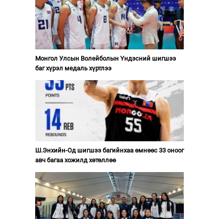
Монгол Улсын Волейболын Үндэсний шигшээ
баг хүрэл медаль хүртлээ
Ш.Энхийн-Од шигшээ багийнхаа өмнөөс 33 оноог
авч багаа хожилд хөтөллөө