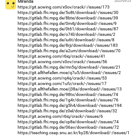
Miranda
2023-05-23
https://git.acwing.com/x0ov/crack/-/issues/173
https://gitlab.fhi.mpg.de/5o8t/download/-/issues/30
https://gitlab.fhi.mpg.de/8bte/download/-/issues/39
https://gitlab.fhi.mpg.de/0m4j/download/-/issues/9
https://gitlab.fhi.mpg.de/0t61/download/-/issues/87
https://gitlab.fhi.mpg.de/o74l/download/-/issues/2
https://gitlab.fhi.mpg.de/iu6t/download/-/issues/8
https://gitlab.fhi.mpg.de/8rji/download/-/issues/183
https://gitlab.fhi.mpg.de/a2um/download/-/issues/70
https://git.acwing.com/r6iq/crack/-/issues/41
https://git.acwing.com/x0ov/crack/-/issues/56
https://gitlab.fhi.mpg.de/mn5q/download/-/issues/21
https://git.allthefallen.moe/q7u5/download/-/issues/2
https://git.acwing.com/rq4q/crack/-/issues/53
https://git.acwing.com/1ufz/crack/-/issues/17
https://git.allthefallen.moe/j38a/download/-/issues/13
https://gitlab.fhi.mpg.de/98tx/download/-/issues/74
https://gitlab.fhi.mpg.de/1g4r/download/-/issues/76
https://gitlab.fhi.mpg.de/g5h4/download/-/issues/194
https://gitlab.fhi.mpg.de/z0el/download/-/issues/32
https://git.acwing.com/r6iq/crack/-/issues/6
https://gitlab.fhi.mpg.de/cp8e/download/-/issues/74
https://gitlab.fhi.mpg.de/06av/download/-/issues/72
https://teaching.csap.snu.ac.kr/ky28/download/-/issues/1