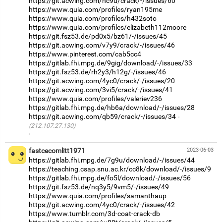
https://git.acwing.com/hc9u/crack/-/issues/60
https://www.quia.com/profiles/ryan195me
https://www.quia.com/profiles/h432soto
https://www.quia.com/profiles/elizabeth112moore
https://git.fsz53.de/pd0x5/bz61/-/issues/45
https://git.acwing.com/v7y9/crack/-/issues/46
https://www.pinterest.com/cab5cc4
https://gitlab.fhi.mpg.de/9gig/download/-/issues/33
https://git.fsz53.de/rh2y3/h12g/-/issues/46
https://git.acwing.com/4yc0/crack/-/issues/20
https://git.acwing.com/3vi5/crack/-/issues/41
https://www.quia.com/profiles/valeriev236
https://gitlab.fhi.mpg.de/hb6a/download/-/issues/28
https://git.acwing.com/qb59/crack/-/issues/34
(212.107.27.130)
·
fastcecomlitt1971
2023-06-03
https://gitlab.fhi.mpg.de/7g9u/download/-/issues/44
https://teaching.csap.snu.ac.kr/cc8k/download/-/issues/9
https://gitlab.fhi.mpg.de/fo5l/download/-/issues/56
https://git.fsz53.de/nq3y5/9vm5/-/issues/49
https://www.quia.com/profiles/samanthaup
https://git.acwing.com/4yc0/crack/-/issues/42
https://www.tumblr.com/3d-coat-crack-db