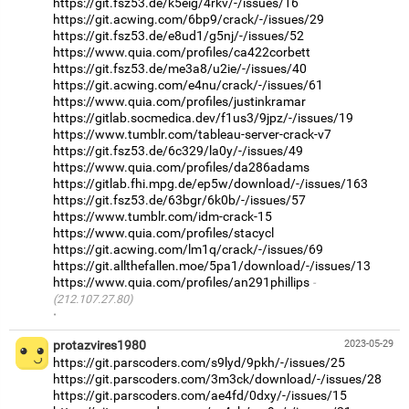
https://git.fsz53.de/k5eig/4rkv/-/issues/16
https://git.acwing.com/6bp9/crack/-/issues/29
https://git.fsz53.de/e8ud1/g5nj/-/issues/52
https://www.quia.com/profiles/ca422corbett
https://git.fsz53.de/me3a8/u2ie/-/issues/40
https://git.acwing.com/e4nu/crack/-/issues/61
https://www.quia.com/profiles/justinkramar
https://gitlab.socmedica.dev/f1us3/9jpz/-/issues/19
https://www.tumblr.com/tableau-server-crack-v7
https://git.fsz53.de/6c329/la0y/-/issues/49
https://www.quia.com/profiles/da286adams
https://gitlab.fhi.mpg.de/ep5w/download/-/issues/163
https://git.fsz53.de/63bgr/6k0b/-/issues/57
https://www.tumblr.com/idm-crack-15
https://www.quia.com/profiles/stacycl
https://git.acwing.com/lm1q/crack/-/issues/69
https://git.allthefallen.moe/5pa1/download/-/issues/13
https://www.quia.com/profiles/an291phillips
(212.107.27.80)
·
protazvires1980
2023-05-29
https://git.parscoders.com/s9lyd/9pkh/-/issues/25
https://git.parscoders.com/3m3ck/download/-/issues/28
https://git.parscoders.com/ae4fd/0dxy/-/issues/15