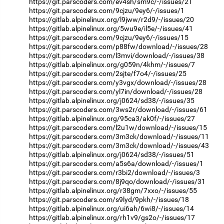
https://git.parscoders.com/ev4sh/sm9c/-/issues/21
https://git.parscoders.com/9cjzu/9ey6/-/issues/1
https://gitlab.alpinelinux.org/l9jww/r2d9/-/issues/20
https://gitlab.alpinelinux.org/5wu9e/il5e/-/issues/41
https://git.parscoders.com/9cjzu/9ey6/-/issues/15
https://git.parscoders.com/p88fw/download/-/issues/28
https://git.parscoders.com/l3mvi/download/-/issues/38
https://gitlab.alpinelinux.org/g059n/4khm/-/issues/7
https://git.parscoders.com/2sjte/f7o4/-/issues/25
https://git.parscoders.com/y3vgx/download/-/issues/28
https://git.parscoders.com/yl7in/download/-/issues/28
https://gitlab.alpinelinux.org/j0624/sd38/-/issues/35
https://git.parscoders.com/3ws2r/download/-/issues/61
https://gitlab.alpinelinux.org/95ca3/ak0f/-/issues/27
https://git.parscoders.com/l2u1w/download/-/issues/15
https://git.parscoders.com/3m3ck/download/-/issues/11
https://git.parscoders.com/3m3ck/download/-/issues/43
https://gitlab.alpinelinux.org/j0624/sd38/-/issues/51
https://git.parscoders.com/a5s6a/download/-/issues/1
https://git.parscoders.com/r3bi2/download/-/issues/3
https://git.parscoders.com/8j9qo/download/-/issues/31
https://gitlab.alpinelinux.org/r38gm/7xxo/-/issues/55
https://git.parscoders.com/s9lyd/9pkh/-/issues/18
https://gitlab.alpinelinux.org/ui6ah/6wi8/-/issues/14
https://gitlab.alpinelinux.org/rh1v9/gs2o/-/issues/17