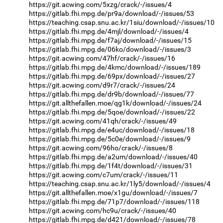
https://git.acwing.com/5xzg/crack/-/issues/4
https://gitlab.fhi.mpg.de/pr9a/download/-/issues/53
https://teaching.csap.snu.ac.kr/1siu/download/-/issues/10
https://gitlab.fhi.mpg.de/4mjl/download/-/issues/4
https://gitlab.fhi.mpg.de/f7aj/download/-/issues/15
https://gitlab.fhi.mpg.de/06ko/download/-/issues/3
https://git.acwing.com/47hf/crack/-/issues/16
https://gitlab.fhi.mpg.de/4kmc/download/-/issues/189
https://gitlab.fhi.mpg.de/69px/download/-/issues/27
https://git.acwing.com/d9r7/crack/-/issues/24
https://gitlab.fhi.mpg.de/dr9b/download/-/issues/77
https://git.allthefallen.moe/qg1k/download/-/issues/24
https://gitlab.fhi.mpg.de/5qoe/download/-/issues/22
https://git.acwing.com/41qh/crack/-/issues/49
https://gitlab.fhi.mpg.de/e4uc/download/-/issues/18
https://gitlab.fhi.mpg.de/5c0e/download/-/issues/9
https://git.acwing.com/96ho/crack/-/issues/8
https://gitlab.fhi.mpg.de/a2um/download/-/issues/40
https://gitlab.fhi.mpg.de/1f4t/download/-/issues/31
https://git.acwing.com/c7um/crack/-/issues/11
https://teaching.csap.snu.ac.kr/1ly5/download/-/issues/4
https://git.allthefallen.moe/x1gu/download/-/issues/7
https://gitlab.fhi.mpg.de/71p7/download/-/issues/118
https://git.acwing.com/hc9u/crack/-/issues/40
https://gitlab.fhi.mpg.de/d421/download/-/issues/78