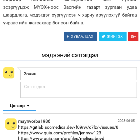
эсэргүүцэж МҮЭХ-ноос Засгийн газарт зургаан удаа
шаардлага, мэдэгдэл хүргүүлсэн ч хариу ирүүлэхгүй байгаа
учраас ийн жагсахаар болсон байна.
ХУВААЛЦАХ
ЖИРГЭХ
МЭДЭЭНИЙ
СЭТГЭГДЭЛ
Цагаар
mayrivorba1986
2023-06-05
https://gitlab.socmedica.dev/f09rw/c7lz/-/issues/8
https://www.quia.com/profiles/jennyw123
https://www.quia.com/profiles/melissaboyd