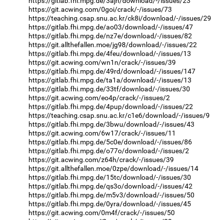
https://gitlab.fhi.mpg.de/3ajh/download/-/issues/23
https://git.acwing.com/0goi/crack/-/issues/73
https://teaching.csap.snu.ac.kr/ck8i/download/-/issues/29
https://gitlab.fhi.mpg.de/ao03/download/-/issues/47
https://gitlab.fhi.mpg.de/nz7e/download/-/issues/82
https://git.allthefallen.moe/jg98/download/-/issues/22
https://gitlab.fhi.mpg.de/4feu/download/-/issues/13
https://git.acwing.com/wn1n/crack/-/issues/39
https://gitlab.fhi.mpg.de/49rd/download/-/issues/147
https://gitlab.fhi.mpg.de/ta1a/download/-/issues/13
https://gitlab.fhi.mpg.de/33tf/download/-/issues/30
https://git.acwing.com/eo4p/crack/-/issues/2
https://gitlab.fhi.mpg.de/4pup/download/-/issues/22
https://teaching.csap.snu.ac.kr/c1e6/download/-/issues/9
https://gitlab.fhi.mpg.de/3bwu/download/-/issues/43
https://git.acwing.com/6w17/crack/-/issues/11
https://gitlab.fhi.mpg.de/5c0e/download/-/issues/86
https://gitlab.fhi.mpg.de/o77o/download/-/issues/2
https://git.acwing.com/z64h/crack/-/issues/39
https://git.allthefallen.moe/0zpe/download/-/issues/14
https://gitlab.fhi.mpg.de/15tc/download/-/issues/30
https://gitlab.fhi.mpg.de/qs3o/download/-/issues/42
https://gitlab.fhi.mpg.de/m5v3/download/-/issues/50
https://gitlab.fhi.mpg.de/0yra/download/-/issues/45
https://git.acwing.com/0m4f/crack/-/issues/50