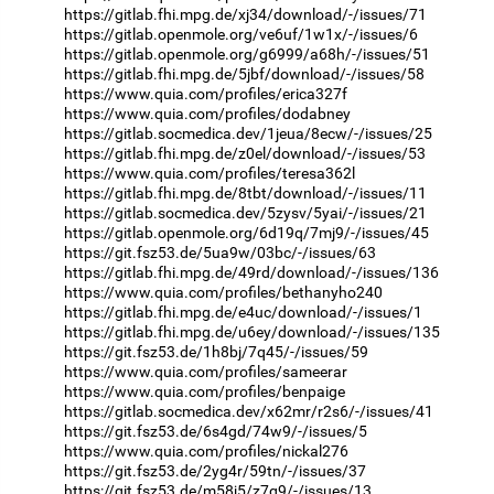
https://gitlab.fhi.mpg.de/xj34/download/-/issues/71
https://gitlab.openmole.org/ve6uf/1w1x/-/issues/6
https://gitlab.openmole.org/g6999/a68h/-/issues/51
https://gitlab.fhi.mpg.de/5jbf/download/-/issues/58
https://www.quia.com/profiles/erica327f
https://www.quia.com/profiles/dodabney
https://gitlab.socmedica.dev/1jeua/8ecw/-/issues/25
https://gitlab.fhi.mpg.de/z0el/download/-/issues/53
https://www.quia.com/profiles/teresa362l
https://gitlab.fhi.mpg.de/8tbt/download/-/issues/11
https://gitlab.socmedica.dev/5zysv/5yai/-/issues/21
https://gitlab.openmole.org/6d19q/7mj9/-/issues/45
https://git.fsz53.de/5ua9w/03bc/-/issues/63
https://gitlab.fhi.mpg.de/49rd/download/-/issues/136
https://www.quia.com/profiles/bethanyho240
https://gitlab.fhi.mpg.de/e4uc/download/-/issues/1
https://gitlab.fhi.mpg.de/u6ey/download/-/issues/135
https://git.fsz53.de/1h8bj/7q45/-/issues/59
https://www.quia.com/profiles/sameerar
https://www.quia.com/profiles/benpaige
https://gitlab.socmedica.dev/x62mr/r2s6/-/issues/41
https://git.fsz53.de/6s4gd/74w9/-/issues/5
https://www.quia.com/profiles/nickal276
https://git.fsz53.de/2yg4r/59tn/-/issues/37
https://git.fsz53.de/m58j5/z7g9/-/issues/13