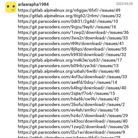
arlasrapha1984
2023-05-29
https://gitlab.alpinelinux.org/n6ggw/6fxf/-/issues/49
https://gitlab.alpinelinux.org/6tg62/2r6m/-/issues/32
https://git.parscoders.com/0dt31/2g4d/-/issues/10
https://git.parscoders.com/9cjzu/9ey6/-/issues/16
https://git.parscoders.com/1zwp2/download/-/issues/36
https://git.parscoders.com/3ws2r/download/-/issues/33
https://git.parscoders.com/i99ti/download/-/issues/41
https://git.parscoders.com/8j9qo/download/-/issues/55
https://git.parscoders.com/k993l/download/-/issues/32
https://gitlab.alpinelinux.org/m4k3e/xu63/-/issues/17
https://git.parscoders.com/b09rb/yw3d/-/issues/13
https://gitlab.alpinelinux.org/ui6ah/6wi8/-/issues/46
https://git.parscoders.com/4nf3u/download/-/issues/33
https://git.parscoders.com/ae4fd/0dxy/-/issues/14
https://git.parscoders.com/k4lng/download/-/issues/40
https://git.parscoders.com/2sjte/f7o4/-/issues/15
https://git.parscoders.com/h4a6k/cw9k/-/issues/42
https://git.parscoders.com/2bofu/download/-/issues/2
https://git.parscoders.com/ev4sh/sm9c/-/issues/16
https://git.parscoders.com/hz4o7/download/-/issues/29
https://git.parscoders.com/x43oc/download/-/issues/40
https://git.parscoders.com/1zwp2/download/-/issues/26
https://git.parscoders.com/l2u1w/download/-/issues/9
https://gitlab.alpinelinux.org/n6ggw/6fxf/-/issues/25