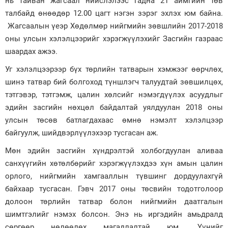
нь тайван жагсаал нийслэлээс гадна 21 аймгийн төв
талбайд өнөөдөр 12.00 цагт нэгэн зэрэг эхлэх юм байна.
Зурхай
Жагсаалын үеэр Хөдөлмөр нийгмийн зөвшлийн 2017-2018
оны улсын хэлэлцээрийг хэрэгжүүлэхийг Засгийн газраас
шаардах ажээ.
Уг хэлэлцээрээр бүх төрлийн татварын хэмжээг өөрчлөх,
шинэ татвар бий болгоход түншлэгч талуудтай зөвшилцөх,
тэтгэвэр, тэтгэмж, цалин хөлсийг нэмэгдүүлэх асуудлыг
эдийн засгийн нөхцөл байдалтай уялдуулан 2018 оны
улсын төсөв батлагдахаас өмнө нэмэлт хэлэлцээр
байгуулж, шийдвэрлүүлэхээр тусгасан аж.
Мөн эдийн засгийн хүндрэлтэй холбогдуулан аливаа
санхүүгийн хөтөлбөрийг хэрэгжүүлэхдээ хүн амын цалин
орлого, нийгмийн хамгааллын түвшинг дордуулахгүй
байхаар тусгасан. Гэвч 2017 оны төсвийн тодотголоор
долоон төрлийн татвар болон нийгмийн даатгалын
шимтгэлийг нэмэх болсон. Энэ нь иргэдийн амьдралд
сөргөөр нөлөөлөх магадлалтай юм. Үүнийг