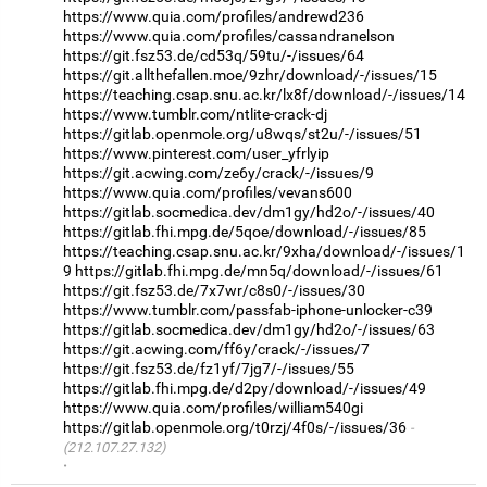
https://www.quia.com/profiles/andrewd236
https://www.quia.com/profiles/cassandranelson
https://git.fsz53.de/cd53q/59tu/-/issues/64
https://git.allthefallen.moe/9zhr/download/-/issues/15
https://teaching.csap.snu.ac.kr/lx8f/download/-/issues/14
https://www.tumblr.com/ntlite-crack-dj
https://gitlab.openmole.org/u8wqs/st2u/-/issues/51
https://www.pinterest.com/user_yfrlyip
https://git.acwing.com/ze6y/crack/-/issues/9
https://www.quia.com/profiles/vevans600
https://gitlab.socmedica.dev/dm1gy/hd2o/-/issues/40
https://gitlab.fhi.mpg.de/5qoe/download/-/issues/85
https://teaching.csap.snu.ac.kr/9xha/download/-/issues/1
9
https://gitlab.fhi.mpg.de/mn5q/download/-/issues/61
https://git.fsz53.de/7x7wr/c8s0/-/issues/30
https://www.tumblr.com/passfab-iphone-unlocker-c39
https://gitlab.socmedica.dev/dm1gy/hd2o/-/issues/63
https://git.acwing.com/ff6y/crack/-/issues/7
https://git.fsz53.de/fz1yf/7jg7/-/issues/55
https://gitlab.fhi.mpg.de/d2py/download/-/issues/49
https://www.quia.com/profiles/william540gi
https://gitlab.openmole.org/t0rzj/4f0s/-/issues/36
(212.107.27.132)
·