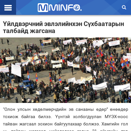
Эхлэл
Үйлдвэрчний эвлэлийнхэн Сүхбаатарын
талбайд жагсана
Цаг агаар
Валют ханш
Улс төр
Эдийн засаг
Үзэл бодол
Спорт
Нийгэм
“Олон улсын хөдөлмөрчдийн эв санааны өдөр” өнөөдөр
Дэлхий
тохиож байгаа билээ. Үүнтэй холбогдуулан МҮЭХ-ноос
тайван жагсаал зохион байгуулахаар болжээ. Хамгийн гол
Энтертайнмэнт