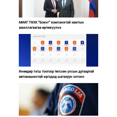
МИАТ ТӨХК “Боинг” компанитай хамтын
ажиллагаагаа өргөжүүлнэ
Өнөөдөр тэгш тоогоор төгссөн улсын дугаартай
автомашинтай иргэдэд шатахуун олгоно