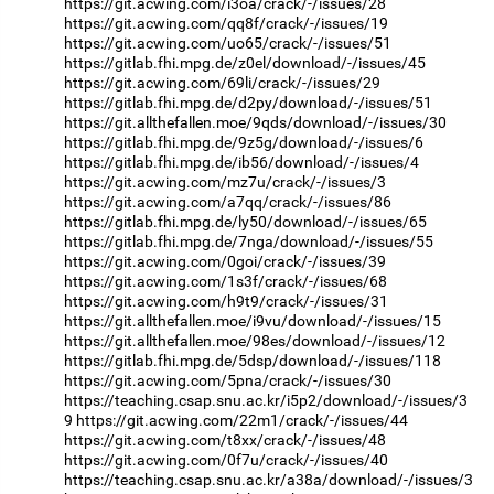
https://git.acwing.com/i3oa/crack/-/issues/28
https://git.acwing.com/qq8f/crack/-/issues/19
https://git.acwing.com/uo65/crack/-/issues/51
https://gitlab.fhi.mpg.de/z0el/download/-/issues/45
https://git.acwing.com/69li/crack/-/issues/29
https://gitlab.fhi.mpg.de/d2py/download/-/issues/51
https://git.allthefallen.moe/9qds/download/-/issues/30
https://gitlab.fhi.mpg.de/9z5g/download/-/issues/6
https://gitlab.fhi.mpg.de/ib56/download/-/issues/4
https://git.acwing.com/mz7u/crack/-/issues/3
https://git.acwing.com/a7qq/crack/-/issues/86
https://gitlab.fhi.mpg.de/ly50/download/-/issues/65
https://gitlab.fhi.mpg.de/7nga/download/-/issues/55
https://git.acwing.com/0goi/crack/-/issues/39
https://git.acwing.com/1s3f/crack/-/issues/68
https://git.acwing.com/h9t9/crack/-/issues/31
https://git.allthefallen.moe/i9vu/download/-/issues/15
https://git.allthefallen.moe/98es/download/-/issues/12
https://gitlab.fhi.mpg.de/5dsp/download/-/issues/118
https://git.acwing.com/5pna/crack/-/issues/30
https://teaching.csap.snu.ac.kr/i5p2/download/-/issues/3
9
https://git.acwing.com/22m1/crack/-/issues/44
https://git.acwing.com/t8xx/crack/-/issues/48
https://git.acwing.com/0f7u/crack/-/issues/40
https://teaching.csap.snu.ac.kr/a38a/download/-/issues/3