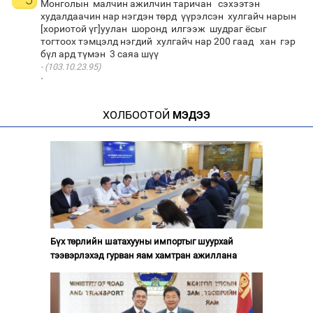
Монголын малчин ажилчин таричан сэхээтэн
худалдаачин нар нэгдэн төрд үүрэлсэн хулгайч нарын
[хориотой үг]уулан шоронд илгээж шудраг ёсыг
тогтоох тэмцэлд нэгдий хулгайч нар 200 гаад хан гэр
(103.10.23.95)
·
ХОЛБООТОЙ
МЭДЭЭ
Бүх төрлийн шатахууны импортыг шуурхай
тээвэрлэхэд гурван яам хамтран ажиллана