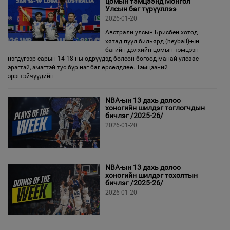
цомын тэмцээнд Монгол
Улсын баг түрүүллээ
2026-01-20
Австрали улсын Брисбен хотод
хятад пүүл бильярд (heyball)-ын
багийн дэлхийн цомын тэмцээн
нэгдүгээр сарын 14-18-ны өдрүүдэд болсон бөгөөд манай улсаас
эрэгтэй, эмэгтэй тус бүр нэг баг өрсөлдлөө. Тэмцээний
эрэгтэйчүүдийн
NBA-ын 13 дахь долоо
хоногийн шилдэг тоглогчдын
бичлэг /2025-26/
2026-01-20
NBA-ын 13 дахь долоо
хоногийн шилдэг тохолтын
бичлэг /2025-26/
2026-01-20