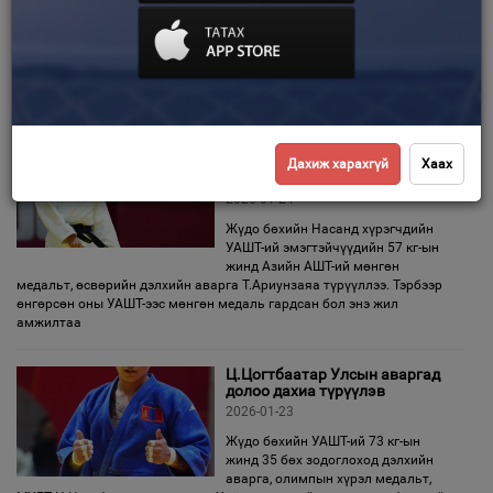
Жүдо бөхийн 2026 оны Насанд
хүрэгчдийн УАШТ Хэнтий аймгийн
Зурхай
төв Чингис хотноо хоёр дахь өдрөө
явагдаж байна. Өнөөдөр эрэгтэйчүүдийн 60, 66, 81 кг,
эмэгтэйчүүдийн 48 кг, 52, 63 кг-ын жингийн аваргууд тодорно.
Тэмцээний
Т.Ариунзаяа насанд
хүрэгчдийн УАШТ-д анх удаа
Дахиж харахгүй
Хаах
түрүүллээ
2026-01-24
Жүдо бөхийн Насанд хүрэгчдийн
УАШТ-ий эмэгтэйчүүдийн 57 кг-ын
жинд Азийн АШТ-ий мөнгөн
медальт, өсвөрийн дэлхийн аварга Т.Ариунзаяа түрүүллээ. Тэрбээр
өнгөрсөн оны УАШТ-ээс мөнгөн медаль гардсан бол энэ жил
амжилтаа
Ц.Цогтбаатар Улсын аваргад
долоо дахиа түрүүлэв
2026-01-23
Жүдо бөхийн УАШТ-ий 73 кг-ын
жинд 35 бөх зодоглоход дэлхийн
аварга, олимпын хүрэл медальт,