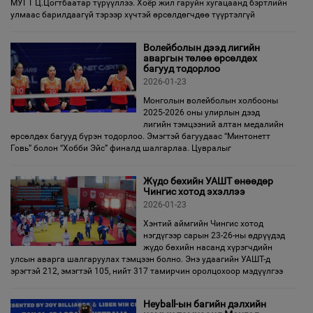
МУГТ Ц.Цогтбаатар түрүүллээ. Хоёр жил гаруйн хугацаанд бэртлийн
улмаас барилдаагүй тэрээр хүчтэй өрсөлдөгчдөө түүртэлгүй
Волейболын дээд лигийн
аваргын төлөө өрсөлдөх
багууд тодорлоо
2026-01-23
Монголын волейболын холбооны
2025-2026 оны улирлын дээд
лигийн тэмцээний алтан медалийн
өрсөлдөх багууд бүрэн тодорлоо. Эмэгтэй багуудаас “Минтонетт
Говь” болон “Хобби Эйс” финалд шалгарлаа. Цувралыг
Жүдо бөхийн УАШТ өнөөдөр
Чингис хотод эхэллээ
2026-01-23
Хэнтий аймгийн Чингис хотод
нэгдүгээр сарын 23-26-ны өдрүүдэд
жүдо бөхийн насанд хүрэгчдийн
улсын аварга шалгаруулах тэмцээн болно. Энэ удаагийн УАШТ-д
эрэгтэй 212, эмэгтэй 105, нийт 317 тамирчин оролцохоор мэдүүлгээ
Heyball-ын багийн дэлхийн