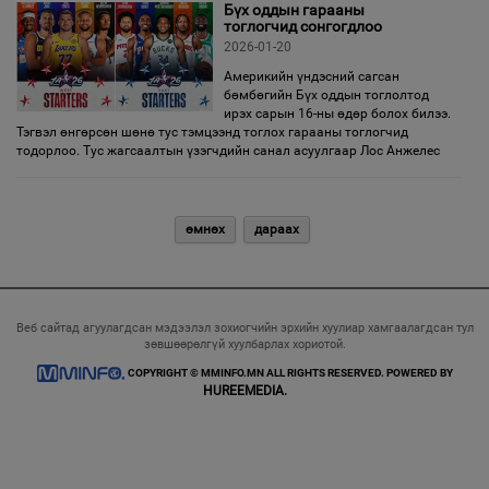
Бүх оддын гарааны
тоглогчид сонгогдлоо
2026-01-20
Америкийн үндэсний сагсан
бөмбөгийн Бүх оддын тоглолтод
ирэх сарын 16-ны өдөр болох билээ.
Тэгвэл өнгөрсөн шөнө тус тэмцээнд тоглох гарааны тоглогчид
тодорлоо. Тус жагсаалтын үзэгчдийн санал асуулгаар Лос Анжелес
өмнөх
дараах
Веб сайтад агуулагдсан мэдээлэл зохиогчийн эрхийн хуулиар хамгаалагдсан тул
зөвшөөрөлгүй хуулбарлах хориотой.
COPYRIGHT © MMINFO.MN ALL RIGHTS RESERVED. POWERED BY
HUREEMEDIA.