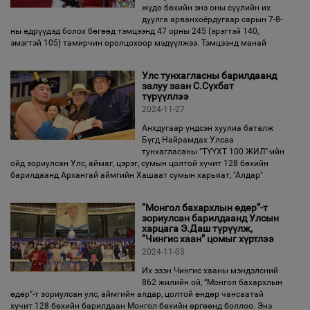
жүдо бөхийн энэ оны сүүлийн их
дуулга арванхоёрдугаар сарын 7-8-
ны өдрүүдэд болох бөгөөд тэмцээнд 47 орны 245 (эрэгтэй 140,
эмэгтэй 105) тамирчин оролцохоор мэдүүлжээ. Тэмцээнд манай
Улс тунхагласны барилдаанд
залуу заан С.Сүхбат
түрүүллээ
2024-11-27
Анхдугаар үндсэн хуулиа баталж
Бүгд Найрамдах Улсаа
тунхагласаны “ТҮҮХТ 100 ЖИЛ”-ийн
ойд зориулсан Улс, аймаг, цэрэг, сумын цолтой хүчит 128 бөхийн
барилдаанд Архангай аймгийн Хашаат сумын харьяат, "Алдар"
“Монгол бахархлын өдөр”-т
зориулсан барилдаанд Улсын
харцага Э.Даш түрүүлж,
“Чингис хаан” цомыг хүртлээ
2024-11-03
Их эзэн Чингис хааны мэндэлсний
862 жилийн ой, “Монгол бахархлын
өдөр”-т зориулсан улс, аймгийн алдар, цолтой өндөр чансаатай
хүчит 128 бөхийн барилдаан Монгол бөхийн өргөөнд боллоо. Энэ