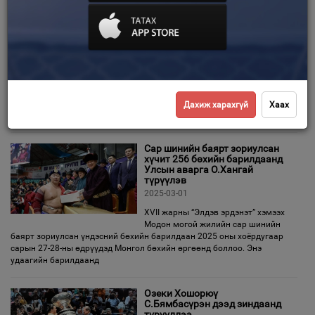
Чөлөөт бөхийн Азийн АШТ-д
Т.Тулга тэргүүтэй 23 бөх
Зурхай
зодоглоно
2025-03-17
Чөлөөт бөхийн 2025 оны Азийн
аварга шалгаруулах тэмцээн
Йордан Улсын нийслэл Амман
хотод энэ сарын 23-30-ны хооронд болно. Азийн шилдэг 378
тамирчин оролцохоор бүртгүүлээд буй тэмцээнд Монголын 23 бөх
Дахиж харахгүй
Хаах
зодоглохоор
Сар шинийн баярт зориулсан
хүчит 256 бөхийн барилдаанд
Улсын аварга О.Хангай
түрүүлэв
2025-03-01
XVII жарны “Элдэв эрдэнэт” хэмээх
Модон могой жилийн сар шинийн
баярт зориулсан үндэсний бөхийн барилдаан 2025 оны хоёрдугаар
сарын 27-28-ны өдрүүдэд Монгол бөхийн өргөөнд боллоо. Энэ
удаагийн барилдаанд
Озеки Хошорюү
С.Бямбасүрэн дээд зиндаанд
түрүүллээ