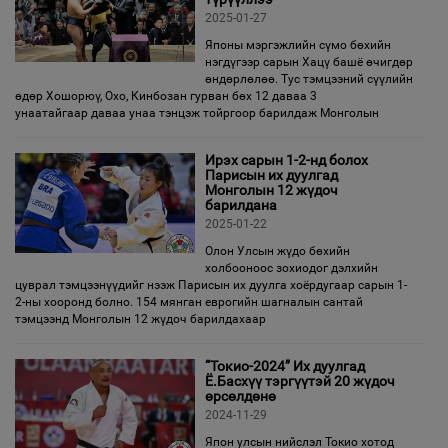
2025-01-27
Японы мэргэжлийн сүмо бөхийн
нэгдүгээр сарын Хацү башё өчигдөр
өндөрлөлөө. Тус тэмцээний сүүлийн
өдөр Хошорюү, Охо, Кинбозан гурван бөх 12 даваа 3
унаатайгаар даваа унаа тэнцэж тойргоор барилдаж Монголын
Ирэх сарын 1-2-нд болох
Парисын их дуулгад
Монголын 12 жүдоч
барилдана
2025-01-22
Олон Улсын жүдо бөхийн
холбооноос зохиодог дэлхийн
цуврал тэмцээнүүдийг нээж Парисын их дуулга хоёрдугаар сарын 1-
2-ны хооронд болно. 154 мянган еврогийн шагналын сантай
тэмцээнд Монголын 12 жүдоч барилдахаар
“Токио-2024” Их дуулгад
Ё.Басхүү тэргүүтэй 20 жүдоч
өрсөлдөнө
2024-11-29
Япон улсын нийслэл Токио хотод