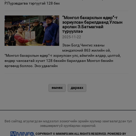
Р.Пүрэвдагва тэргүүтэй 128 бөх
“Монгол бахархлын өдөр”-т
зориулсан барилдаанд Улсын
арслан Э.Батмагнай
түрүүллээ
2025-11-22
Эзэн Богд Чингис хааны
мэндэлсний 863 жилийн ой,
“Монгол бахархлын өдөр”-т зориулсан улс, аймгийн алдар, цолтой,
өндөр чансаатай хүчит 128 бөхийн барилдаан Монгол бөхийн
өргөөнд боллоо. Энэ удаагийн
өмнөх
дараах
Веб сайтад агуулагдсан мэдээлэл зохиогчийн эрхийн хуулиар хамгаалагдсан тул
зөвшөөрөлгүй хуулбарлах хориотой.
COPYRIGHT © MMINFO.MN ALL RIGHTS RESERVED. POWERED BY