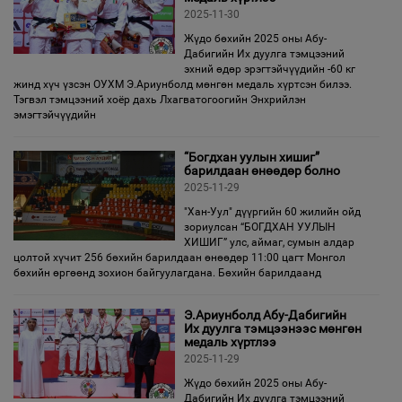
2025-11-30
Жүдо бөхийн 2025 оны Абу-
Дабигийн Их дуулга тэмцээний
эхний өдөр эрэгтэйчүүдийн -60 кг
жинд хүч үзсэн ОУХМ Э.Ариунболд мөнгөн медаль хүртсэн билээ.
Тэгвэл тэмцээний хоёр дахь Лхагватогоогийн Энхрийлэн
эмэгтэйчүүдийн
“Богдхан уулын хишиг”
барилдаан өнөөдөр болно
2025-11-29
"Хан-Уул" дүүргийн 60 жилийн ойд
зориулсан “БОГДХАН УУЛЫН
ХИШИГ” улс, аймаг, сумын алдар
цолтой хүчит 256 бөхийн барилдаан өнөөдөр 11:00 цагт Монгол
бөхийн өргөөнд зохион байгуулагдана. Бөхийн барилдаанд
Э.Ариунболд Абу-Дабигийн
Их дуулга тэмцээнээс мөнгөн
медаль хүртлээ
2025-11-29
Жүдо бөхийн 2025 оны Абу-
Дабигийн Их дуулга тэмцээний