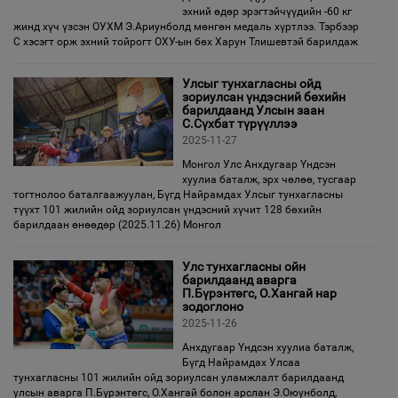
эхний өдөр эрэгтэйчүүдийн -60 кг
жинд хүч үзсэн ОУХМ Э.Ариунболд мөнгөн медаль хүртлээ. Тэрбээр
С хэсэгт орж эхний тойрогт ОХУ-ын бөх Харун Тлишевтэй барилдаж
Улсыг тунхагласны ойд
зориулсан үндэсний бөхийн
барилдаанд Улсын заан
С.Сүхбат түрүүллээ
2025-11-27
Монгол Улс Анхдугаар Үндсэн
хуулиа баталж, эрх чөлөө, тусгаар
тогтнолоо баталгаажуулан, Бүгд Найрамдах Улсыг тунхагласны
түүхт 101 жилийн ойд зориулсан үндэсний хүчит 128 бөхийн
барилдаан өнөөдөр (2025.11.26) Монгол
Улс тунхагласны ойн
барилдаанд аварга
П.Бүрэнтөгс, О.Хангай нар
зодоглоно
2025-11-26
Анхдугаар Үндсэн хуулиа баталж,
Бүгд Найрамдах Улсаа
тунхагласны 101 жилийн ойд зориулсан уламжлалт барилдаанд
улсын аварга П.Бүрэнтөгс, О.Хангай болон арслан Э.Оюунболд,