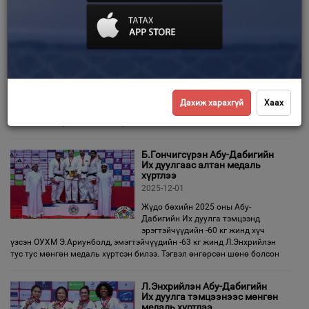
Ардчилсан хувьсгалын 35
Зурхай
жилийн ойн барилдаанд
Улсын арслан Ц.Бямба-Отгон
түрүүллээ
2025-12-07
Ардчилсан хувьсгалын 35,
Ардчиллын төлөөх намууд
нэгдсэний 25, Ардчилсан холбоо байгуулагдсаны 36 жилийн ойд
Дахиж харахгүй
Хаах
зориулсан улс, аймаг, цэргийн алдар цолтой, өндөр чансаатай, хүчит
128 бөхийн хүндэтгэлийн барилдаан
Б.Гончигсүрэн Абу-Дабигийн
Их дуулгаас алтан медаль
хүртлээ
2025-12-01
Жүдо бөхийн 2025 оны Абу-
Дабигийн Их дуулга тэмцээнд
эрэгтэйчүүдийн -60 кг жинд хүч
үзсэн ОУХМ Э.Ариунболд, эмэгтэйчүүдийн -63 кг жинд Л.Энхрийлэн
тус тус мөнгөн медаль хүртсэн билээ. Тэгвэл өнгөрсөн шөнө болсон
Л.Энхрийлэн Абу-Дабигийн
Их дуулга тэмцээнээс мөнгөн
медаль хүртлээ