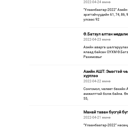
2022-04-24 өмнө
“Улаанбаатар-2022” Азийн
эрэгтэйчүүдийн 61, 74, 86
улсаас 92
Ө.Батзул алтан медали
2022-04-23 өмнө
Азийн аварга шалгаруулах
ялаад байсан ОУХМ Ө.Батз
Рахимовыг
Азийн АШТ: Эмэгтэй чө
хүртлээ
2022-04-22 өмнө
Сонгомол, чөлөөт бөхийн 
амжилттай болж байна. Өн
55,
Манай таван бүсгүй бү
2022-04-21 өмнө
“Улаанбаатар-2022” насан