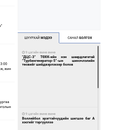
н”
ШУУРХАЙ
МЭДЭЭ
САНАЛ
БОЛГОХ
9 цагийн өмнө өмнө
"ДЦС-3” ТӨХК-ийн нэн шаардлагатай
“Турбингенератор-5”-ын шинэчлэлийн
3:00
төсвийг шийдвэрлэхээр болов
ж, жин
зургаа
нголын
9 цагийн өмнө өмнө
Воллейбол эрэгтэйчүүдийн шигшээ баг А
хэсгийг тэргүүллээ