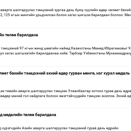
 аварга шалгаруулах тэмцээний зургаа дахь буюу сүүлийн өдөр чөлөөт бөхий
, 92, 125 кг-ын жингийн урьдчилсан болон хагас шигшээ барилдаан боллоо. Ма
йн төлөө барилдана
 тэмцээний 97 кг-ын жинд шөвгийн наймд Казахстаны Мамед Ибрагимовыг 9:
ул хагас шигшээгийн барилдаанаа хийв. Тэрбээр Узбекистаны Мухаммадрас
лөөт бөхийн тэмцээний эхний өдөр гурван мөнгө, нэг хүрэл медаль
Ази тивийн аварга шалгаруулах тэмцээн Улаанбаатар хотноо гурав дахь өдр
өөдөр манай гол найдлага болсон эмэгтэйчүүдийн тэмцээн эхэллээ. Эхний өд
гд медалийн төлөө барилдана
д хүрэгчдийн Азийн аварга шалгаруулах тэмцээний гурав дахь өдрийн