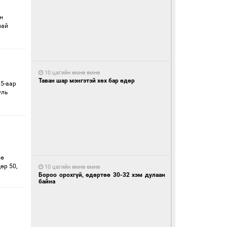
н
най
10 цагийн өмнө өмнө
Таван шар мэнгэтэй хөх бар өдөр
5-аар
уль
өө
өр 50,
10 цагийн өмнө өмнө
Бороо орохгүй, өдөртөө 30-32 хэм дулаан
байна