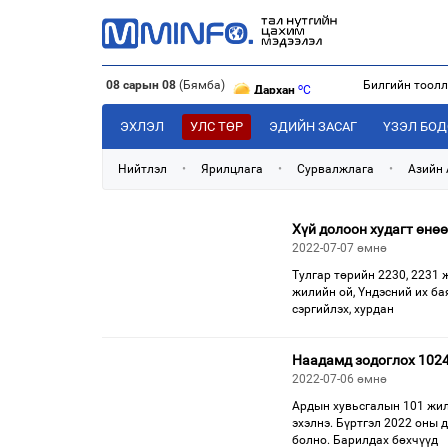
o
Улаанбаатар
C
o
Дархан
C
08 сарын 08
(Бямба)
Билгийн тоол
o
Эрдэнэт
C
o
Улаанбаатар
C
ЭХЛЭЛ
УЛС ТӨР
ЭДИЙН ЗАСАГ
ҮЗЭЛ БО
Нийтлэл
•
Ярилцлага
•
Сурвалжлага
•
Азийн
Хүй долоон худагт өнө
2022-07-07 өмнө
Тулгар төрийн 2230, 2231 
жилийн ой, Үндэсний их б
сэргийлэх, хурдан
Наадамд зодоглох 1024
2022-07-06 өмнө
Ардын хувьсгалын 101 жил
эхэлнэ. Бүртгэл 2022 оны 
болно. Барилдах бөхчүүд