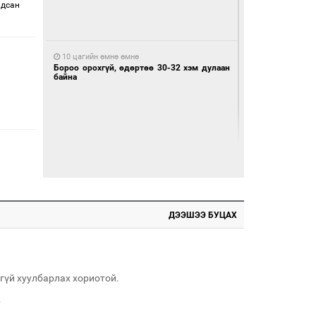
лдсан
10 цагийн өмнө өмнө
Бороо орохгүй, өдөртөө 30-32 хэм дулаан
байна
1 өдрийн өмнө өмнө
Ноцтой зөрчил гаргасан автобусны
ДЭЭШЭЭ БУЦАХ
жолоочийг ажлаас нь чөлөөлжээ
гүй хуулбарлах хориотой.
.