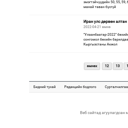
эмэгтэйчүүдийн 50, 55, 59
манай таван бүсгүй
Иран улс дөрвөн алтан
2022-04-21 өмнө
“Улаанбаатар-2022” бөхийн
сонгомол бөхийн барилдаа
Кыргызстаны Акжол
өмнөх
12
13
Бидний тухай
Редакцийн бодлого
Сурталчилгаа
Веб сайтад агуулагдсан 