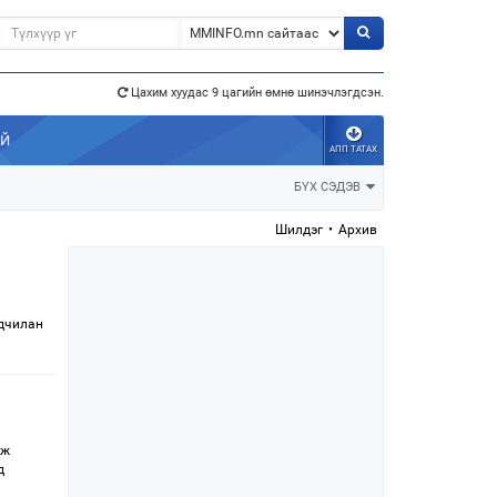
Цахим хуудас 9 цагийн өмнө шинэчлэгдсэн.
АЙ
АПП ТАТАХ
э”
БҮХ СЭДЭВ
Шилдэг
•
Архив
ьдчилан
эж
д