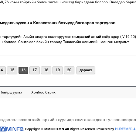
, 68, 76 кг-ын тойргийн болон хагас шигшээд барилдаан боллоо. Өнөөдөр бари
 медаль зүүсэн ч Казахстаны бөхчүүд багаараа тэргүүлэв
 төрлүүдийн Азийн аварга шалгаруулах тэмцээний эхний хоёр өдөр (IV.19-20)
н боллоо. Сонгомол бөхийн төрөлд Токиогийн олимпийн мөнгөн медальт
14
15
16
17
18
19
20
дараах
 байршуулах
Холбоо барих
мэдээлэл зохиогчийн эрхийн хуулиар хамгаалагдсан тул зөвшөөрөл
Copyright © MMINFO.MN All Rights Reserved. Powered by
HUREEMEDIA