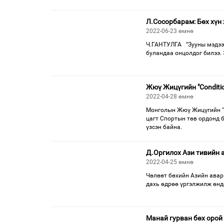
Л.Сосорбарам: Бөх хүн 
2022-06-23 өмнө
Ч.ГАНТУЛГА “Зууны мэдээ” 
буландаа онцолдог билээ.
Жюү Жицүгийн "Conditi
2022-04-28 өмнө
Монголын Жюү Жицүгийн "C
цагт Спортын төв ордонд 
үзсэн байна.
Д.Оргилох Ази тивийн 
2022-04-25 өмнө
Чөлөөт бөхийн Азийн авар
дахь өдрөө үргэлжилж өнд
Манай гурван бөх орой