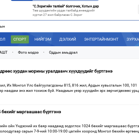
“С.Зоригийн талбай” болгочих, Хотын дарга аа?
Төв шуудангийн урдах талбайд өнөөдрийг
хүртэл 27 жил байрласан С.Зориг
лын
“Нутаг заагдсан” С.Зориг
С.Зориг агсны хөшөө Төв шуудангийн
өмнөх, нэгэн цагт АН-ын төв байр хэмээгдэж
ДОЛ
СПОРТ
НИЙГЭМ
ДЭЛХИЙ
ЭНТЕРТАЙНМЭНТ
ЗУРХ
МАН-ын 50 настнууд Хөвсгөлд, 40 настнууд нь Хэнтийд “хуралджэ
Энэ зуны туршид монголчууд эдийн засгийн
 АШТ
•
Фото мэдээ
•
Оддын амьдрал
хямралыг утгаар нь эдэлсээр
Эрх зүйн үндэслэл нь тодорхойгүй “гадаад элч нарын” томилгоо
өдрөөс хурдан морины уралдаанч хүүхдүүдийг бүртгэнэ
Сүүлийн үед Улаанбаатар болон аймгуудаас
дэлхийн хотуудад биет төлөөлөгч
жил, Их Монгол Улс байгуулагдсаны 815, 816 жил, Ардын хувьсгалын 100, 101
аяр наадам энэ жил тохиож буй. Наадмын үеэр хүүхдийн эрх зөрчигдөхөөс ур
 бөхийг маргаашаас бүртгэнэ
ийн ойн Үндэсний их баяр наадамд зодоглох 1024 бөхийг маргаашаас бүртг
долоодугаар сарын 7-9-ний 10:00-19:00 цагийн хооронд Монгол бөхийн өргөөн