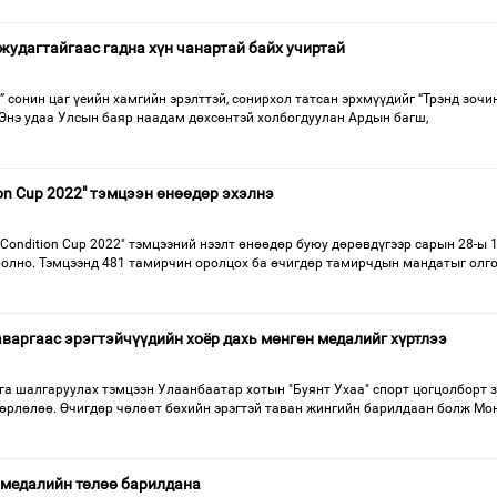
жудагтайгаас гадна хүн чанартай байх учиртай
сонин цаг үеийн хамгийн эрэлттэй, сонирхол татсан эрхмүүдийг “Трэнд зочи
 Энэ удаа Улсын баяр наадам дөхсөнтэй холбогдуулан Ардын багш,
on Cup 2022" тэмцээн өнөөдөр эхэлнэ
ondition Cup 2022" тэмцээний нээлт өнөөдөр буюу дөрөвдүгээр сарын 28-ы 1
болно. Тэмцээнд 481 тамирчин оролцох ба өчигдөр тамирчдын мандатыг олго
аваргаас эрэгтэйчүүдийн хоёр дахь мөнгөн медалийг хүртлээ
га шалгаруулах тэмцээн Улаанбаатар хотын "Буянт Ухаа" спорт цогцолборт 
өрлөлөө. Өчигдөр чөлөөт бөхийн эрэгтэй таван жингийн барилдаан болж Мо
 медалийн төлөө барилдана