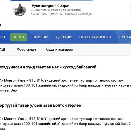
“Нутаг заагдсан” С.Зориг
С.Зориг агсны хөшөө Төв шуудангийн
өмнөх, нэгэн цагт АН-ын төв байр хэмээгдэж
н
МАН-ын 50 настнууд Хөвсгөлд, 40 настнууд нь Хэнтийд “хуралджэ
Энэ зуны туршид монголчууд эдийн засгийн
хямралыг утгаар нь эдэлсээр
ДОЛ
СПОРТ
НИЙГЭМ
ДЭЛХИЙ
ЭНТЕРТАЙНМЭНТ
ЗУРХ
Эрх зүйн үндэслэл нь тодорхойгүй “гадаад элч нарын” томилгоо
Сүүлийн үед Улаанбаатар болон аймгуудаас
 АШТ
•
Фото мэдээ
•
Оддын амьдрал
дэлхийн хотуудад биет төлөөлөгч
“С.Зоригийн талбай” болгочих, Хотын дарга аа?
хэд унасан ч хүнд гэмтсэн нэг ч хүүхэд байсангүй
Төв шуудангийн урдах талбайд өнөөдрийг
хүртэл 27 жил байрласан С.Зориг
Их Монгол Улсын 815, 816, Үндэсний эрх чөлөө, тусгаар тогтнолоо сэргээн
н хувьсгалын 100, 101 жилийн ой, Үндэсний их баяр наадмын зургаан насны 
слаа. Энэ
тэргүүтэй таван улсын заан цолтон төрлөө
Их Монгол Улсын 815, 816, Үндэсний эрх чөлөө, тусгаар тогтнолоо сэргээн
н хувьсгалын 100, 101 жилийн ой, Үндэсний их баяр наадмын үндэсний бөхий
ваа