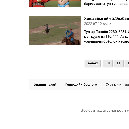
барилдааны гурвын даваа
Ховд аймгийн Б.Энхбая
2022-07-12 өмнө
Тулгар Төрийн 2230, 2231, 
мандуулсны 110, 111, Ард
уралдааны Соёолон насан
өмнөх
10
11
Бидний тухай
Редакцийн бодлого
Сурталчилгаа
Веб сайтад агуулагдсан 