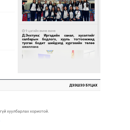
9 цагийн өмнө өмнө
Д.Энхтуяа: Иргэдийн санал, хүсэлтийг
салбарын бодлого, хууль тогтоомжид
тусган бодит шийдэлд хүргэхийн төлөө
ажиллана
ДЭЭШЭЭ БУЦАХ
9 цагийн өмнө өмнө
Үс засуулвал жаргал үргэлжид ирнэ
гүй хуулбарлах хориотой.
.