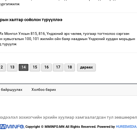
 үргэлжилж
рын халтар соёолон түрүүллээ
Их Монгол Улсын 815, 816, Үндэсний эрх чөлөө, тусгаар тогтнолоо сэргээн
ын хувьсгалын 100, 101 жилийн ойн баяр наадмын Үндэсний хурдан морьдын
д түрүүлж
12
13
14
15
16
17
18
дараах
 байршуулах
Холбоо барих
мэдээлэл зохиогчийн эрхийн хуулиар хамгаалагдсан тул зөвшөөрөл
Copyright © MMINFO.MN All Rights Reserved. Powered by
HUREEMEDIA