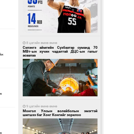
8 цагийн өмнө өмнө
Сэлэнгэ аймгийн Сүхбаатар суманд 70
МВт-ын хүчин чадалтай ДЦС-ын галыг
йн
асаалаа
н
9 цагийн өмнө өмнө
Монгол Улсын волейболын эмэгтэй
шигшээ баг Хонг Конгийг зорилоо
н