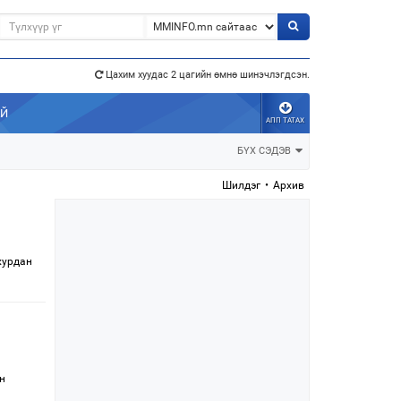
Цахим хуудас 2 цагийн өмнө шинэчлэгдсэн.
э”
АЙ
АПП ТАТАХ
БҮХ СЭДЭВ
Шилдэг
•
Архив
хурдан
н