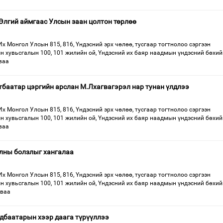
Өлгий аймгаас Улсын заан цолтон төрлөө
Их Монгол Улсын 815, 816, Үндэсний эрх чөлөө, тусгаар тогтнолоо сэргээн
н хувьсгалын 100, 101 жилийн ой, Үндэсний их баяр наадмын үндэсний бөхий
ваа
тбаатар цэргийн арслан М.Лхагвагэрэл нар тунан үлдлээ
Их Монгол Улсын 815, 816, Үндэсний эрх чөлөө, тусгаар тогтнолоо сэргээн
н хувьсгалын 100, 101 жилийн ой, Үндэсний их баяр наадмын үндэсний бөхий
ваа
олны болзлыг хангалаа
Их Монгол Улсын 815, 816, Үндэсний эрх чөлөө, тусгаар тогтнолоо сэргээн
н хувьсгалын 100, 101 жилийн ой, Үндэсний их баяр наадмын үндэсний бөхий
аваа
дбаатарын хээр даага түрүүллээ