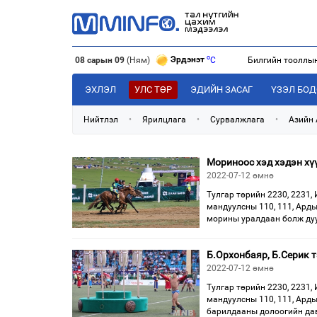
o
Эрдэнэт
C
08 сарын 09
(Ням)
Билгийн тооллы
o
Улаанбаатар
C
o
Дархан
C
ЭХЛЭЛ
УЛС ТӨР
ЭДИЙН ЗАСАГ
ҮЗЭЛ БО
Нийтлэл
•
Ярилцлага
•
Сурвалжлага
•
Азийн
Мориноос хэд хэдэн хүү
2022-07-12 өмнө
Тулгар төрийн 2230, 2231, 
мандуулсны 110, 111, Арды
морины уралдаан болж дуу
Б.Орхонбаяр, Б.Серик 
2022-07-12 өмнө
Тулгар төрийн 2230, 2231, 
мандуулсны 110, 111, Арды
барилдааны долоогийн да