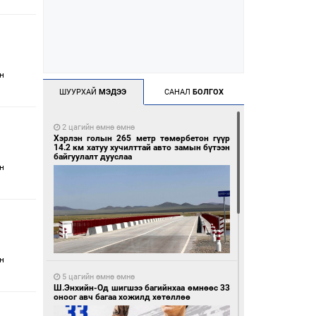
н
ШУУРХАЙ
МЭДЭЭ
САНАЛ
БОЛГОХ
2 цагийн өмнө өмнө
Хэрлэн голын 265 метр төмөрбетон гүүр
14.2 км хатуу хучилттай авто замын бүтээн
байгуулалт дууслаа
н
н
5 цагийн өмнө өмнө
Ш.Энхийн-Од шигшээ багийнхаа өмнөөс 33
оноог авч багаа хожилд хөтөллөө