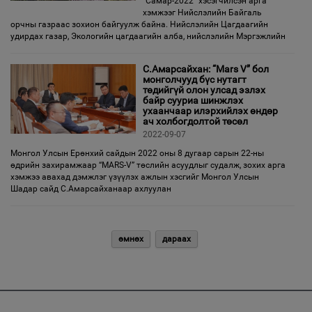
“Самар-2022” хэсэгчилсэн арга
хэмжээг Нийслэлийн Байгаль
орчны газраас зохион байгуулж байна. Нийслэлийн Цагдаагийн
удирдах газар, Экологийн цагдаагийн алба, нийслэлийн Мэргэжлийн
С.Амарсайхан: “Mars V” бол
монголчууд бүс нутагт
төдийгүй олон улсад эзлэх
байр сууриа шинжлэх
ухаанчаар илэрхийлэх өндөр
ач холбогдолтой төсөл
2022-09-07
Монгол Улсын Ерөнхий сайдын 2022 оны 8 дугаар сарын 22-ны
өдрийн захирамжаар “MARS-V” төслийн асуудлыг судалж, зохих арга
хэмжээ авахад дэмжлэг үзүүлэх ажлын хэсгийг Монгол Улсын
Шадар сайд С.Амарсайханаар ахлуулан
өмнөх
дараах