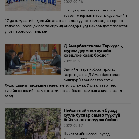
2022-09-26
Гал унтраах техникийн олон
төрөлт спортын насанд хүрэгчдийн
17 дахь удаагийн дэлхийн аварга шалгаруулах тэмцээнд эх орноо
төлөөлөн оролцох баг тамирчид өнөөдөр Бүгд найрамдах Узбeкстан
улсыг зорилоо. Тэмцээн
Д.Амарбаясгалан: Төр хууль,
журам дүрмээр хувийн
хэвшлээ хааж боодог
2022-09-21
Засгийн газрын Хэрэг эрхлэх
газрын дарга Д.Амарбаясгалан
өчигдөр Улаанбаатар хотын
Худалдааны танхимын төлөөлөлтэй уулзжээ. Уулзалтаар төр,
хувийн хэвшлийн хамтын ажиллагаа болон хамтын ажиллагаанд
саад
Нийслэлийн ногоон бүсэд
хууль бусаар самар түүхгүй
байхыг анхааруулж байна
2022-09-12
Нийслэлийн ногоон бүсэд