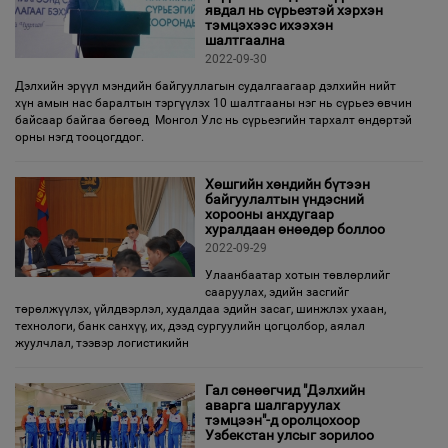
явдал нь сүрьеэтэй хэрхэн
тэмцэхээс ихээхэн
шалтгаална
2022-09-30
Дэлхийн эрүүл мэндийн байгууллагын судалгаагаар дэлхийн нийт
хүн амын нас баралтын тэргүүлэх 10 шалтгааны нэг нь сүрьеэ өвчин
байсаар байгаа бөгөөд Монгол Улс нь сүрьеэгийн тархалт өндөртэй
орны нэгд тооцогддог.
Хөшгийн хөндийн бүтээн
байгуулалтын үндэсний
хорооны анхдугаар
хуралдаан өнөөдөр боллоо
2022-09-29
Улаанбаатар хотын төвлөрлийг
сааруулах, эдийн засгийг
төрөлжүүлэх, үйлдвэрлэл, худалдаа эдийн засаг, шинжлэх ухаан,
технологи, банк санхүү, их, дээд сургуулийн цогцолбор, аялал
жуулчлал, тээвэр логистикийн
Гал сөнөөгчид "Дэлхийн
аварга шалгаруулах
тэмцээн"-д оролцохоор
Узбeкстан улсыг зорилоо