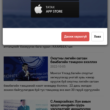
Азид хамтын ажиллагаа,
Зурхай
итгэлцлийг бэхжүүлэх бага
хурал Астана хотод
амжилттай болж өндөрлөлөө
2022-10-14
Монгол Улсын Шадар сайд
С.Амарсайхан Бүгд Найрамдах
Дахиж харахгүй
Хаах
Казахстан Улсын нийслэл Астана хотноо 2022 оны 10 дугаар сарын
12-13-ны өдрүүдэд зохион байгуулагдсан Азид хамтын ажиллагаа,
итгэлцлийг бэхжүүлэх бага хурал /АХАИББХ/-ын
Оюутны лигийн сагсан
бөмбөгийн тэмцээн эхэллээ
2022-10-05
Монгол Улсад багийн спортыг
хөгжүүлэхэд үнэтэй хувь нэмэр
оруулж буй оюутны лигийн сагсан
бөмбөгийн тэмцээний нээлт өнөөдөр боллоо. 22 дахь жилдээ
зохион байгуулагдаж буй тус тэмцээнд энэ жил 30 гаруй сургуулийн
С.Амарсайхан: Хүн амын
эрүүл мэндийн суурь
үзүүлэлтийг дээшлүүлэх