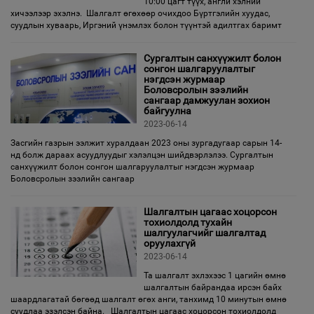
10:00 цагт түүх, англи хэлний
хичээлээр эхэлнэ. Шалгалт өгөхөөр очихдоо Бүртгэлийн хуудас,
суудлын хуваарь, Иргэний үнэмлэх болон түүнтэй адилтгах баримт
Сургалтын санхүүжилт болон
сонгон шалгаруулалтыг
нэгдсэн журмаар
Боловсролын зээлийн
сангаар дамжуулан зохион
байгуулна
2023-06-14
Засгийн газрын ээлжит хуралдаан 2023 оны зургадугаар сарын 14-
нд болж дараах асуудлуудыг хэлэлцэн шийдвэрлэлээ. Сургалтын
санхүүжилт болон сонгон шалгаруулалтыг нэгдсэн журмаар
Боловсролын зээлийн сангаар
Шалгалтын цагаас хоцорсон
тохиолдолд тухайн
шалгуулагчийг шалгалтад
оруулахгүй
2023-06-14
Та шалгалт эхлэхээс 1 цагийн өмнө
шалгалтын байрандаа ирсэн байх
шаардлагатай бөгөөд шалгалт өгөх анги, танхимд 10 минутын өмнө
суудлаа эзэлсэн байна. Шалгалтын цагаас хоцорсон тохиолдолд