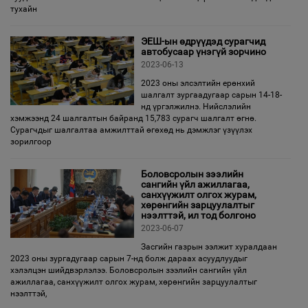
тухайн
ЭЕШ-ын өдрүүдэд сурагчид
автобусаар үнэгүй зорчино
2023-06-13
2023 оны элсэлтийн ерөнхий
шалгалт зургаадугаар сарын 14-18-
нд үргэлжилнэ. Нийслэлийн
хэмжээнд 24 шалгалтын байранд 15,783 сурагч шалгалт өгнө.
Сурагчдыг шалгалтаа амжилттай өгөхөд нь дэмжлэг үзүүлэх
зорилгоор
Боловсролын зээлийн
сангийн үйл ажиллагаа,
санхүүжилт олгох журам,
хөрөнгийн зарцуулалтыг
нээлттэй, ил тод болгоно
2023-06-07
Засгийн газрын ээлжит хуралдаан
2023 оны зургадугаар сарын 7-нд болж дараах асуудлуудыг
хэлэлцэн шийдвэрлэлээ. Боловсролын зээлийн сангийн үйл
ажиллагаа, санхүүжилт олгох журам, хөрөнгийн зарцуулалтыг
нээлттэй,