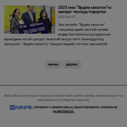
2023 оны "Эрдэм хакатон"-ы
шилдэг төслүүд тодорлоо
2023-06-07
Энэ жилийн "Эрдэм хакатон"
тэмцээнд эдийн засгийн өгөөж
өндөр биотехнологид суурилсан
өрсөлдөөн ихтэй шилдэг төсөлтэй залуус питч танилцуулгад
оролцлоо. "Эрдэм хакато"н тэмцээн өөрийн тогтсон зарчимтай
өмнөх
дараах
Веб сайтад агуулагдсан мэдээлэл зохиогчийн эрхийн хуулиар хамгаалагдсан тул
зөвшөөрөлгүй хуулбарлах хориотой.
COPYRIGHT © MMINFO.MN ALL RIGHTS RESERVED. POWERED BY
HUREEMEDIA.