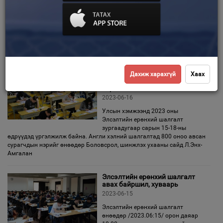
2023-07-26
Зурхай
Засгийн газрын ээлжит хуралдаан
2023 оны долдугаар сарын 26-нд
болж 10 гаруй асуудал хэлэлцэн
шийдвэрлэлээ. Үерийн улмаас эвдэрсэн гүүрэн байгууламжуудыг
сэргээн засварлахад Засгийн газрын нөөц сангаас хөрөнгө
Англи хэлний шалгалтад 800
Дахиж харахгүй
Хаах
оноо авсан сурагчдын нэрийг
зарлалаа
2023-06-16
Улсын хэмжээнд 2023 оны
Элсэлтийн ерөнхий шалгалт
зургаадугаар сарын 15-18-ны
өдрүүдэд үргэлжилж байна. Англи хэлний шалгалтад 800 оноо авсан
сурагчдын нэрийг өнөөдөр Боловсрол, шинжлэх ухааны сайд Л.Энх-
Амгалан
Элсэлтийн ерөнхий шалгалт
авах байршил, хуваарь
2023-06-15
Элсэлтийн ерөнхий шалгалт
өнөөдөр /2023.06:15/ орон даяар