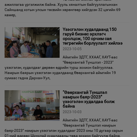
ажиллагаа үргэлжилж байна. Хууль хяналтын байгууллагынхан
Сайншанд хотын улсын төсвийн хөрөнгөөр хийгдсэн 32 цэгийн 69
камер,
Үзэсгэлэн худалдаанд 150
гаруй бизнес эрхлэгч
оролцож, 100 орчим сая
төгрөгийн борлуулалт хийлээ
2023-10-05
Аймгийн ЗДТГ, ХХААГ, ХАҮТ-аас
“Өвөрхангай Түншлэл - 2023”
үзэсгэлэн, худалдааг дөрвөн өдрийн турш зохион байгууллаа.
Намрын баярын үзэсгэлэн худалдаанд Өвөрхангай аймгийн 19
сумаас гадна Дархан-Уул,
“Өвөрхангай Түншлэл
намрын баяр-2023”
үзэсгэлэн худалдаа болж
байна
2023-10-03
Аймгийн ЗДТГ, ХХААГ, ХАҮТ-аас
“Өвөрхангай Түншлэл намрын
баяр-2023” намрын үзэсгэлэн худалдааг 2023 оны 10 дугаар сарын
01-ний өдрөөс Шунхлай худалдааны төвд зохион байгуулж байна.