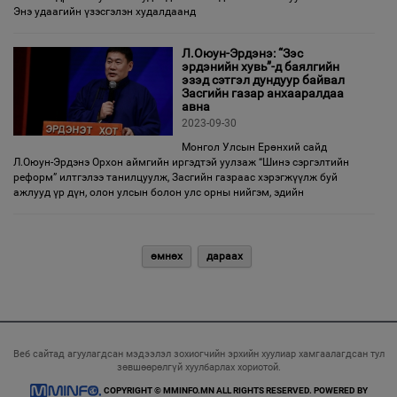
Энэ удаагийн үзэсгэлэн худалдаанд
Л.Оюун-Эрдэнэ: “Зэс
эрдэнийн хувь”-д баялгийн
эзэд сэтгэл дундуур байвал
Засгийн газар анхааралдаа
авна
2023-09-30
Монгол Улсын Ерөнхий сайд
Л.Оюун-Эрдэнэ Орхон аймгийн иргэдтэй уулзаж “Шинэ сэргэлтийн
реформ” илтгэлээ танилцуулж, Засгийн газраас хэрэгжүүлж буй
ажлууд үр дүн, олон улсын болон улс орны нийгэм, эдийн
өмнөх
дараах
Веб сайтад агуулагдсан мэдээлэл зохиогчийн эрхийн хуулиар хамгаалагдсан тул
зөвшөөрөлгүй хуулбарлах хориотой.
COPYRIGHT © MMINFO.MN ALL RIGHTS RESERVED. POWERED BY