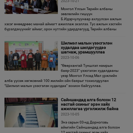
2023-10-21
Монгол Улсын Төрийн албаны
зөвлөлийн гишүүн
Б.Идэрчулуунаар ахлуулсан ажлын
хэсэг өнөөдрөөс манай аймагт ажиллаж эхэллээ. Тус ажлын хэсгийн
бүрэлдэхүүнийг аймаг, орон нутгийн удирдлагууд, Төрийн албаны
Шилмэл малын үзэсгэлэн
худалдаа шилдэгүүдээ
шагнаж, урамшууллаа
2023-10-06
“Өвөрхангай Түншлэл намрын
баяр-2023” үзэсгэлэн худалдааны
үеэр Монгол Улсад Мал үржлийн
алба үүсэж хөгжсөний 100 жилийн ойн баярыг тохиолдуулан
“Шилмэл малын үзэсгэлэн худалдаа” зохион байгууллаа.
Сайншандад алга болсон 12
настай охиныг эрэн хайх
ажиллагаа үргэлжилж байна
2023-10-05
Энэ сарын 03-нд Дорноговь
аймгийн Сайншандад алга болсон
12 настай охиныг эрэн хайх