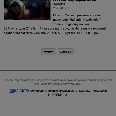
эхэлнэ
2023-01-31
Монгол Улсын Ерөнхийлөгчийн
ивээл дор "Нийтийн Хөлбөмбөг"
төслийн хүрээнд зохион
байгуулагддаг 21 аймгийн аварга шалгаруулах Футзалын тэмцээний
заавар батлагджээ. Энэ оны 21 аймгийн Футзалын АШТ нь ирэх
өмнөх
дараах
Веб сайтад агуулагдсан мэдээлэл зохиогчийн эрхийн хуулиар хамгаалагдсан тул
зөвшөөрөлгүй хуулбарлах хориотой.
COPYRIGHT © MMINFO.MN ALL RIGHTS RESERVED. POWERED BY
HUREEMEDIA.