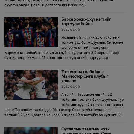
тоглолтод Саудын Арабын "Аль-Хиляль" багийг 5:3 харьцаатай
буулган авлаа. Реалын довтлогч Винисиус мөн
Барса хожиж, хүснэгтийг
тэргүүлж байна
2023-02-06
Испаний Ла лигийн 20-р тойргийн
тоглолтууд болж дууслаа. Өнгөрсөн
шөнө хүснэгтийн тэргүүлэгч
Барселона талбайдаа Севилья клубыг хүлээн авч 3-0 харьцаагаар
бутниргэлээ. Улмаар 53 оноотойгоор хүснэгтийн тэргүүллээ
Тоттенхэм талбайдаа
Манчестер Сити клубыг
хожлоо
2023-02-06
Английн Прьемерл лигийн 22
тойргийн тоглолт болж дууслаа. Тус
тойргийн сүүлийн тоглолт өнгөрсөн
шөнө Тоттенхэм талбайдаа Манчестер Сити клубыг хүлээн авч
тоглож 1-0 харьцаагаар хожлоо. Улмаар 39 оноотойгоор хүснэгтийн
Футзалын тэмцээн ирэх
гуравдугаар сарын 26-нд