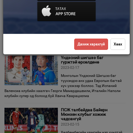
Реал Мадрид клуб
Ливерпүүлийг талбайд нь
Зурхай
бутниргэлээ
2023-02-22
Хөлбөмбөгийн хамгийн нэр хүндтэй
тэмцээн болох аваргуудын лигийн
шөвгийн 16-ын тоглолт өнгөрсөн
шөнө боллоо. Английн Ливерпүүл талбайдаа Испаний эзэн хааны
клуб болох Реал Мадридтай тоглож 2-5 харьцаагаар бутниргэж
Дахиж харахгүй
Хаах
Үндэсний шигшээ баг
гүржтэй өрсөлдөнө
2023-02-17
Монголын Үндэсний Шигшээ баг
түүхэндээ анх удаа Европын багтай
хүч үзэхээр боллоо. Тэд Испаний
Валенсиа клубийн хаалгач Георги Мамардашвили, Италийн Наполи
клубийн супер од болоод буй Хвича Кварацхелиа
ПСЖ талбайдаа Байерн
Мюнхен клубыг хожиж
чадсангүй
2023-02-15
Хөлбөмбөгийн хамгийн нэр хүндтэй