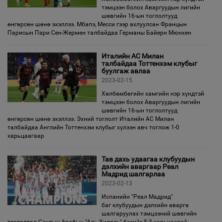
тэмцээн болох Аваргуудын лигийн
шөвгийн 16-ын тоглолтууд
өнгөрсөн шөнө эхэллээ. Мбапэ, Месси гээр ахлуулсан Францын
Парисын Пари Сен-Жермен талбайдаа Германы Байерн Мюнхен
Италийн АС Милан
талбайдаа Тоттенхэм клубыг
буулгаж авлаа
2023-02-15
Хөлбөмбөгийн хамгийн нэр хүндтэй
тэмцээн болох Аваргуудын лигийн
шөвгийн 16-ын тоглолтууд
өнгөрсөн шөнө эхэллээ. Эхний тоглолт Италийн АС Милан
талбайдаа Английн Тоттенхэм клубыг хүлээн авч тоглож 1-0
харьцаагаар
Тав дахь удаагаа клубуудын
дэлхийн аваргаар Реал
Мадрид шалгарлаа
2023-02-13
Испанийн "Реал Мадрид"
баг клубуудын дэлхийн аварга
шалгаруулах тэмцээний шөвгийн