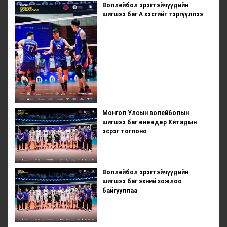
Воллейбол эрэгтэйчүүдийн
шигшээ баг А хэсгийг тэргүүллээ
Монгол Улсын волейболын
шигшээ баг өнөөдөр Хятадын
эсрэг тоглоно
Воллейбол эрэгтэйчүүдийн
шигшээ баг эхний хожлоо
байгууллаа