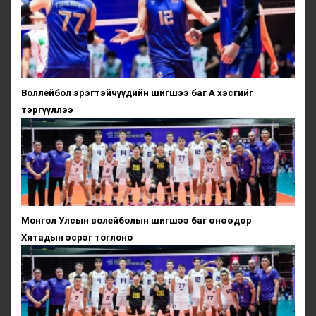
Воллейбол эрэгтэйчүүдийн шигшээ баг А хэсгийг
тэргүүллээ
Монгол Улсын волейболын шигшээ баг өнөөдөр
Хятадын эсрэг тоглоно