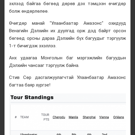
эхлээд байгаа бөгөөд дөрөв дэх тэмцээн өчигдөр
болж өндөрлөлөө.
Өчигдөр манай "Улаанбаатар Амазонс" охидууд
Венагийн Дэлхийн их дуулгад орж дэд байрт орсон
бөгөөд орсны дараа Дэлхийн бүх багуудыг тэргүүлж
1-т бичигдэж эхэллээ.
Анх удаагаа Монголын баг мэргэжлийн багуудын
Дэлхийн чансааг тэргүүлж байна.
Стив Сөр дасгалжуулагчтай Улаанбаатар Амазонс
багтаа баяр хүргэе!