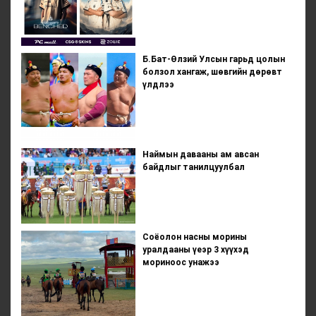
Б.Бат-Өлзий Улсын гарьд цолын
болзол хангаж, шөвгийн дөрөвт
үлдлээ
Наймын давааны ам авсан
байдлыг танилцуулбал
Соёолон насны морины
уралдааны үеэр 3 хүүхэд
мориноос унажээ