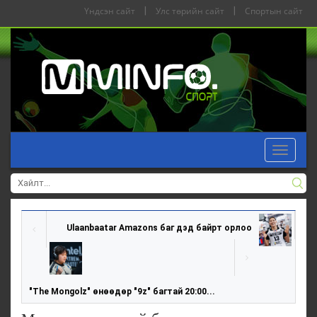
Үндсэн сайт
|
Улс төрийн сайт
|
Спортын сайт
Toggle
navigat
Ulaanbaatar Amazons баг дэд байрт орлоо
"The Mongolz" өнөөдөр "9z" багтай 20:00...