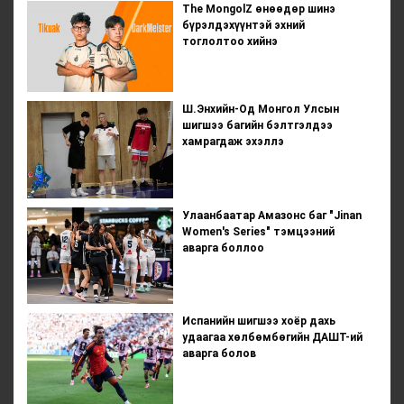
The MongolZ өнөөдөр шинэ
бүрэлдэхүүнтэй эхний
тоглолтоо хийнэ
Ш.Энхийн-Од Монгол Улсын
шигшээ багийн бэлтгэлдээ
хамрагдаж эхэллэ
Улаанбаатар Амазонс баг "Jinan
Women's Series" тэмцээний
аварга боллоо
Испанийн шигшээ хоёр дахь
удаагаа хөлбөмбөгийн ДАШТ-ий
аварга болов