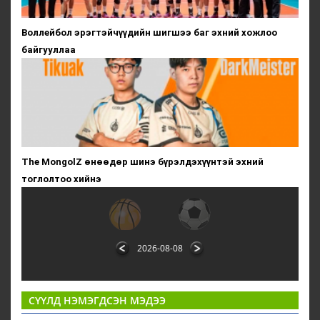
Воллейбол эрэгтэйчүүдийн шигшээ баг эхний хожлоо
байгууллаа
The MongolZ өнөөдөр шинэ бүрэлдэхүүнтэй эхний
тоглолтоо хийнэ
2026-08-08
СҮҮЛД НЭМЭГДСЭН МЭДЭЭ