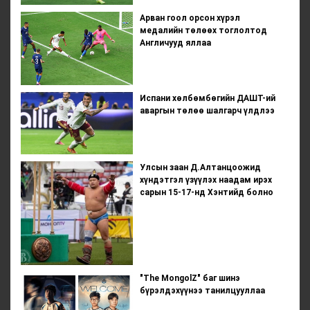
Арван гоол орсон хүрэл
медалийн төлөөх тоглолтод
Англичууд яллаа
Испани хөлбөмбөгийн ДАШТ-ий
аваргын төлөө шалгарч үлдлээ
Улсын заан Д.Алтанцоожид
хүндэтгэл үзүүлэх наадам ирэх
сарын 15-17-нд Хэнтийд болно
"The MongolZ" баг шинэ
бүрэлдэхүүнээ танилцууллаа