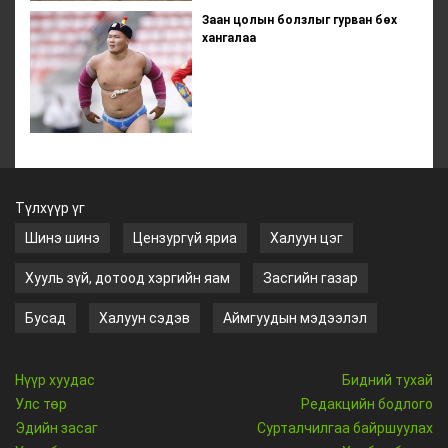
Заан цолын болзлыг гурван бөх
хангалаа
Түлхүүр үг
Шинэ шинэ
Цензургүй яриа
Халуун цэг
Хууль зүй, дотоод хэргийн яам
Засгийн газар
Бусад
Халуун сэдэв
Аймгуудын мэдээлэл
Нүүр хуудас
Бидний тухай
Улс төр
Редакцийн бодлого
Эдийн засаг
Сурталчилгаа байршуулах