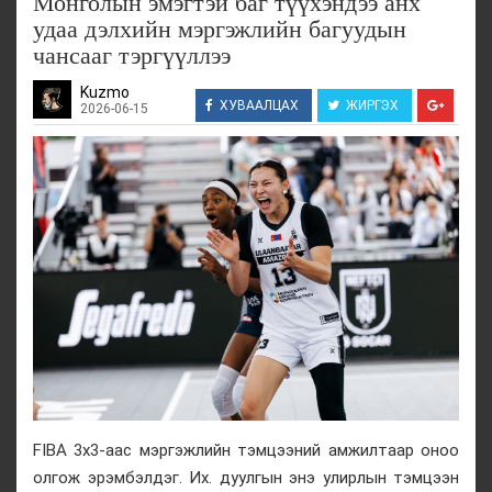
Монголын эмэгтэй баг түүхэндээ анх
удаа дэлхийн мэргэжлийн багуудын
чансааг тэргүүллээ
Kuzmo
ХУВААЛЦАХ
ЖИРГЭХ
2026-06-15
FIBA 3x3-аас мэргэжлийн тэмцээний амжилтаар оноо
олгож эрэмбэлдэг. Их. дуулгын энэ улирлын тэмцээн