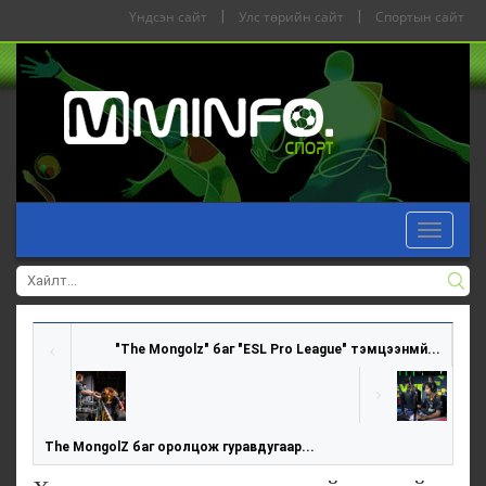
Үндсэн сайт
|
Улс төрийн сайт
|
Спортын сайт
Toggle
navigat
"The Mongolz" баг "ESL Pro League" тэмцээнмй...
The MongolZ баг оролцож гуравдугаар...