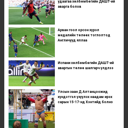
удаагаа хөлбөмбөгийн ДАШТ-ий
аварга болов
Арван гоол орсон хүрэл
медалийн төлөөх тоглолтод
Англичууд яллаа
Испани хөлбөмбөгийн ДАШТ-ий
аваргын төлөө шалгарч үлдлээ
Улсын заан Д.Алтанцоожид
хүндэтгэл үзүүлэх наадам ирэх
сарын 15-17-нд Хэнтийд болно