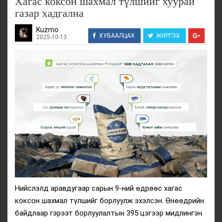
Хагас коксон шахмал түлшийг хуурай
газар хадгална
Kuzmo
ХУВААЛЦАХ
ЖИРГЭХ
2025-10-13
Нийслэлд аравдугаар сарын 9-ний өдрөөс хагас
коксон шахмал түлшийг борлуулж эхэлсэн. Өнөөдрийн
байдлаар гэрээт борлуулалтын 395 цэгээр мидлингэн