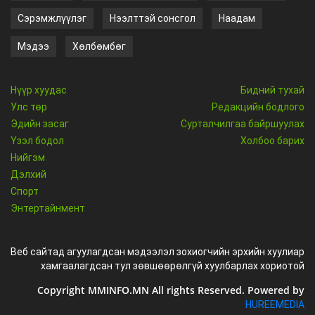
Сэрэмжлүүлэг
Нээлттэй сонсгол
Наадам
Мэдээ
Хөлбөмбөг
Нүүр хуудас
Бидний тухай
Улс төр
Редакцийн бодлого
Эдийн засаг
Сурталчилгаа байршуулах
Үзэл бодол
Холбоо барих
Нийгэм
Дэлхий
Спорт
Энтертайнмент
Веб сайтад агуулагдсан мэдээлэл зохиогчийн эрхийн хуулиар
хамгаалагдсан тул зөвшөөрөлгүй хуулбарлах хориотой
Copyright MMINFO.MN All rights Reserved. Powered by
HUREEMEDIA