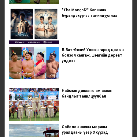
"The MongolZ" баг шинэ
бүрэлдэхүүнээ танилцууллаа
Б.Бат-Өлзий Улсын гарьд цолын
болзол хангаж, шөвгийн дөрөвт
үлдлээ
Наймын давааны ам авсан
байдлыг танилцуулбал
Соёолон насны морины
уралдааны үеэр 3 хүүхэд