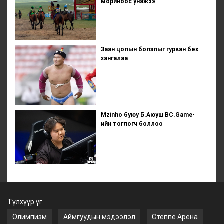
мориноос унажээ
Заан цолын болзлыг гурван бөх
хангалаа
Mzinho буюу Б.Аюуш BC.Game-
ийн тоглогч боллоо
Түлхүүр үг
Олимпизм
Аймгуудын мэдээлэл
Степпе Арена