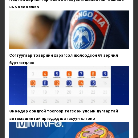
нь чөлөөлжээ
Согтуугаар тээврийн хэрэгсэл жолоодсон 69 зөрчил
бүртгэгдлээ
Өнөөдөр сондгой тоогоор төгссөн улсын дугаартай
автомашинтай иргэдэд шатахуун олгоно