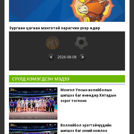
Зургаан цагаан мэнгэтэй харагчин үхэр өдөр
2026-08-08
СҮҮЛД НЭМЭГДСЭН МЭДЭЭ
Монгол Улсын волейболын
шигшээ баг өнөөдөр Хятадын
эсрэг тоглоно
Воллейбол эрэгтэйчүүдийн
шигшээ баг эхний хожлоо