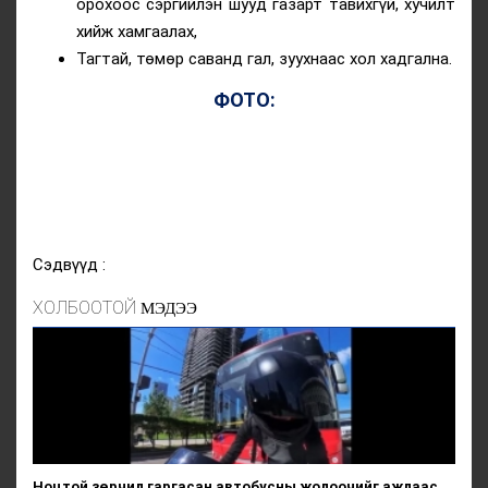
орохоос сэргийлэн шууд газарт тавихгүй, хучилт
хийж хамгаалах,
Тагтай, төмөр саванд гал, зуухнаас хол хадгална.
ФОТО:
Сэдвүүд :
ХОЛБООТОЙ
МЭДЭЭ
Ноцтой зөрчил гаргасан автобусны жолоочийг ажлаас