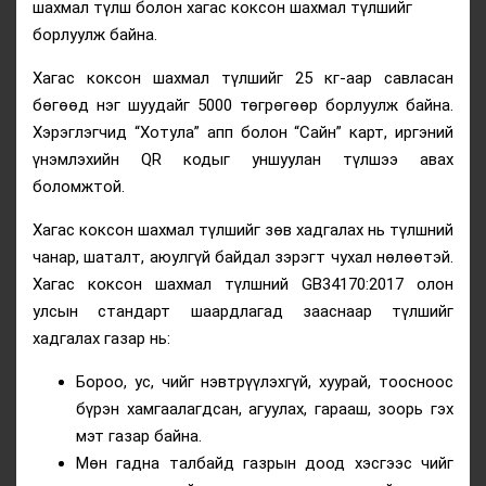
шахмал түлш болон хагас коксон шахмал түлшийг
борлуулж байна.
Хагас коксон шахмал түлшийг 25 кг-аар савласан
бөгөөд нэг шуудайг 5000 төгрөгөөр борлуулж байна.
Хэрэглэгчид “Хотула” апп болон “Сайн” карт, иргэний
үнэмлэхийн QR кодыг уншуулан түлшээ авах
боломжтой.
Хагас коксон шахмал түлшийг зөв хадгалах нь түлшний
чанар, шаталт, аюулгүй байдал зэрэгт чухал нөлөөтэй.
Хагас коксон шахмал түлшний GB34170:2017 олон
улсын стандарт шаардлагад зааснаар түлшийг
хадгалах газар нь:
Бороо, ус, чийг нэвтрүүлэхгүй, хуурай, тоосноос
бүрэн хамгаалагдсан, агуулах, гарааш, зоорь гэх
мэт газар байна.
Мөн гадна талбайд газрын доод хэсгээс чийг