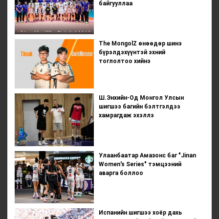
байгууллаа
The MongolZ өнөөдөр шинэ
бүрэлдэхүүнтэй эхний
тоглолтоо хийнэ
Ш.Энхийн-Од Монгол Улсын
шигшээ багийн бэлтгэлдээ
хамрагдаж эхэллэ
Улаанбаатар Амазонс баг "Jinan
Women's Series" тэмцээний
аварга боллоо
Испанийн шигшээ хоёр дахь