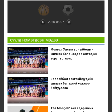
2026-08-07
СҮҮЛД НЭМЭГДСЭН МЭДЭЭ
Монгол Улсын волейболын
шигшээ баг өнөөдөр Хятадын
эсрэг тоглоно
Воллейбол эрэгтэйчүүдийн
шигшээ баг эхний хожлоо
байгууллаа
The MongolZ өнөөдөр шинэ