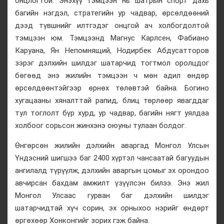
онцлогтой. Энэхүү тэмцээн нь шатрын спорт дахь
багийн нэгдэл, стратегийн ур чадвар, өрсөлдөөний
дээд түвшнийг илтгэдэг онцгой ач холбогдолтой
тэмцээн юм. Тэмцээнд Магнус Карлсен, Фабиано
Каруана, Ян Непомнящий, Нодирбек Абдусатторов
зэрэг дэлхийн шилдэг шатарчид тогтмол оролцдог
бөгөөд энэ жилийн тэмцээн ч мөн адил өндөр
өрсөлдөөнтэйгээр өрнөх төлөвтэй байна. Богино
хугацааны хяналттай рапид, блиц төрлөөр явагддаг
тул тоглолт бүр хурд, ур чадвар, багийн нягт уялдаа
холбоог сорьсон жинхэнэ оюуны тулаан болдог.
Өнгөрсөн жилийн дэлхийн аваргад Монгол Улсын
Үндэсний шигшээ баг 2400 хүртэл чансаатай багуудын
ангилалд түрүүлж, дэлхийн аваргын цомыг эх орондоо
авчирсан бахдам амжилт үзүүлсэн билээ. Энэ жил
Монгол Улсаас гурван баг дэлхийн шилдэг
шатарчидтай хүч сорин, эх орныхоо нэрийг өндөрт
өргөхөөр Хонконгийг зорих гэж байна.