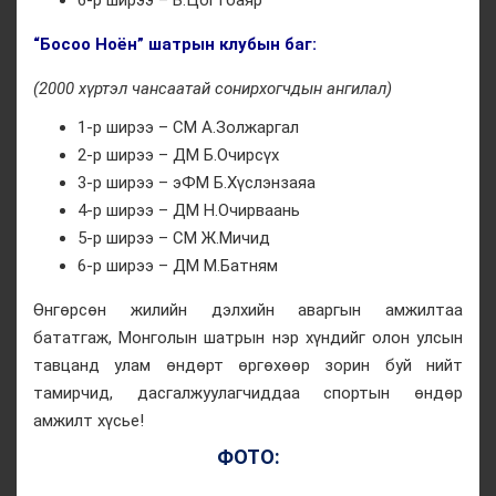
6-р ширээ – Б.Цогтбаяр
“Босоо Ноён” шатрын клубын баг:
(2000 хүртэл чансаатай сонирхогчдын ангилал)
1-р ширээ – СМ А.Золжаргал
2-р ширээ – ДМ Б.Очирсүх
3-р ширээ – эФМ Б.Хүслэнзаяа
4-р ширээ – ДМ Н.Очирваань
5-р ширээ – СМ Ж.Мичид
6-р ширээ – ДМ М.Батням
Өнгөрсөн жилийн дэлхийн аваргын амжилтаа
бататгаж, Монголын шатрын нэр хүндийг олон улсын
тавцанд улам өндөрт өргөхөөр зорин буй нийт
тамирчид, дасгалжуулагчиддаа спортын өндөр
амжилт хүсье!
ФОТО: