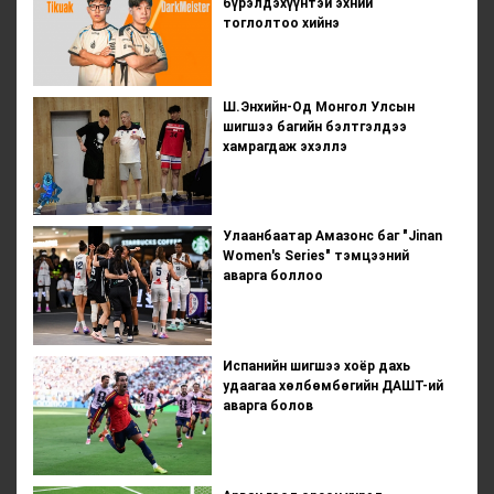
бүрэлдэхүүнтэй эхний
тоглолтоо хийнэ
Ш.Энхийн-Од Монгол Улсын
шигшээ багийн бэлтгэлдээ
хамрагдаж эхэллэ
Улаанбаатар Амазонс баг "Jinan
Women's Series" тэмцээний
аварга боллоо
Испанийн шигшээ хоёр дахь
удаагаа хөлбөмбөгийн ДАШТ-ий
аварга болов