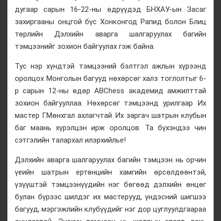
дугаар сарын 16-22-ны өдрүүдэд БНХАУ-ын Засаг
захиргааны онцгой бүс Хонконгод Рапид болон Блиц
төрлийн Дэлхийн аварга шалгаруулах багийн
тэмцээнийг зохион байгуулах гэж байна.
Тус нэр хүндтэй тэмцээний бэлтгэл ажлын хүрээнд
оролцох Монголын багууд нөхөрсөг халз тоглолтыг 6-
р сарын 12-ны өдөр ABChess академид амжилттай
зохион байгууллаа. Нөхөрсөг тэмцээнд урилгаар Их
мастер Г.Мөнхгал ахлагчтай Их заргач шатрын клубын
баг маань хүрэлцэн ирж оролцов. Та бүхэндээ чин
сэтгэлийн талархал илэрхийлье!
Дэлхийн аварга шалгаруулах багийн тэмцээн нь орчин
үеийн шатрын ертөнцийн хамгийн өрсөлдөөнтэй,
үзүүштэй тэмцээнүүдийн нэг бөгөөд дэлхийн өнцөг
булан бүрээс шилдэг их мастерууд, үндэсний шигшээ
багууд, мэргэжлийн клубүүдийг нэг дор цуглуулдгаараа