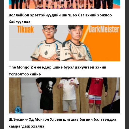
Воллейбол эрэгтэйчүүдийн шигшээ баг эхний хожлоо
байгууллаа
The MongolZ өнөөдөр шинэ бүрэлдэхүүнтэй эхний
тоглолтоо хийнэ
Ш.Энхийн-Од Монгол Улсын шигшээ багийн бэлтгэлдээ
хамрагдаж эхэллэ