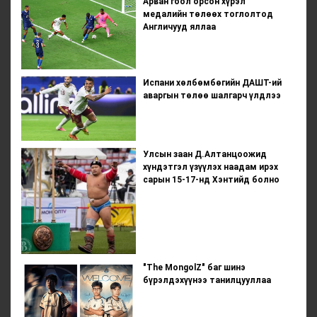
Арван гоол орсон хүрэл
медалийн төлөөх тоглолтод
Англичууд яллаа
Испани хөлбөмбөгийн ДАШТ-ий
аваргын төлөө шалгарч үлдлээ
Улсын заан Д.Алтанцоожид
хүндэтгэл үзүүлэх наадам ирэх
сарын 15-17-нд Хэнтийд болно
"The MongolZ" баг шинэ
бүрэлдэхүүнээ танилцууллаа