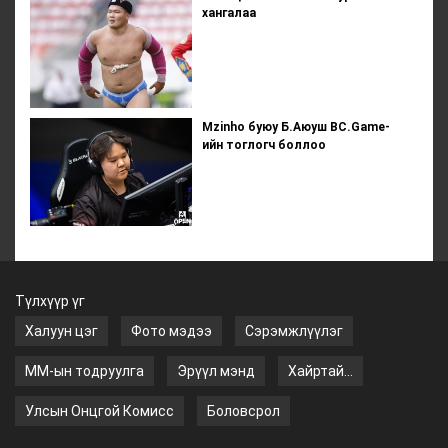
хангалаа
Mzinho буюу Б.Аюуш BC.Game-
ийн тоглогч боллоо
Түлхүүр үг
Халуун цэг
Фото мэдээ
Сэрэмжлүүлэг
ММ-ын тодруулга
Эрүүл мэнд
Хайртай...
Улсын Онцгой Комисс
Боловсрол