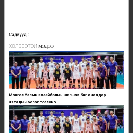
Сэдвүүд :
ХОЛБООТОЙ
МЭДЭЭ
Монгол Улсын волейболын шигшээ баг өнөөдөр
Хятадын эсрэг тоглоно