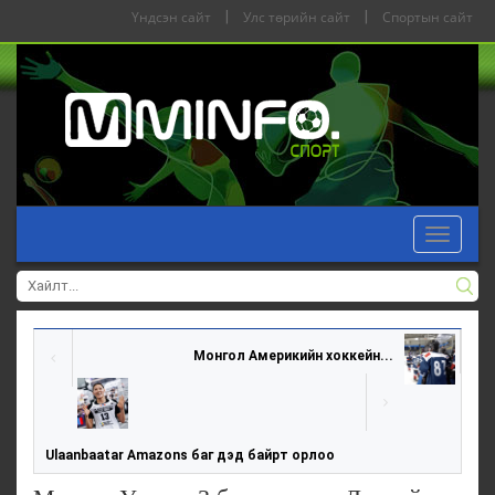
Үндсэн сайт
|
Улс төрийн сайт
|
Спортын сайт
Toggle
navigat
Монгол Америкийн хоккейн...
Ulaanbaatar Amazons баг дэд байрт орлоо