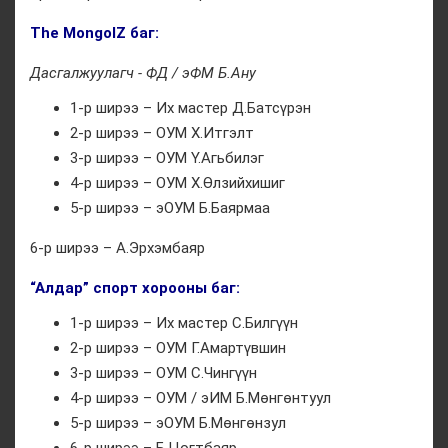
The MongolZ баг:
Дасгалжуулагч - ФД / эФМ Б.Ану
1-р ширээ – Их мастер Д.Батсүрэн
2-р ширээ – ОУМ Х.Итгэлт
3-р ширээ – ОУМ Ү.Агьбилэг
4-р ширээ – ОУМ Х.Өлзийхишиг
5-р ширээ – эОУМ Б.Баярмаа
6-р ширээ – А.Эрхэмбаяр
“Алдар” спорт хорооны баг:
1-р ширээ – Их мастер С.Билгүүн
2-р ширээ – ОУМ Г.Амартүвшин
3-р ширээ – ОУМ С.Чингүүн
4-р ширээ – ОУМ / эИМ Б.Мөнгөнтуул
5-р ширээ – эОУМ Б.Мөнгөнзул