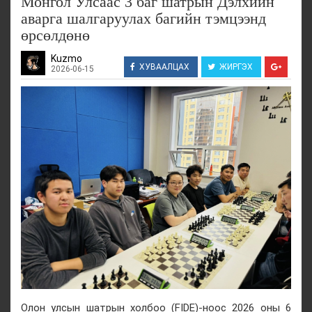
Монгол Улсаас 3 баг шатрын Дэлхийн
аварга шалгаруулах багийн тэмцээнд
өрсөлдөнө
Kuzmo
ХУВААЛЦАХ
ЖИРГЭХ
2026-06-15
Олон улсын шатрын холбоо (FIDE)-ноос 2026 оны 6