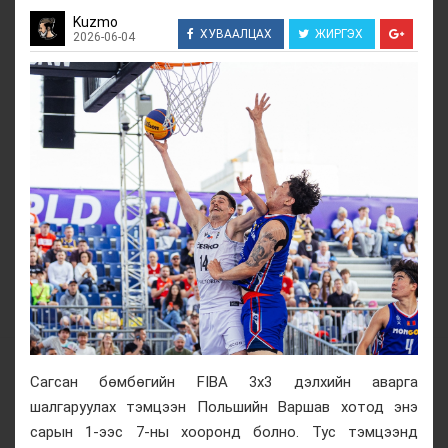
Kuzmo
ХУВААЛЦАХ
ЖИРГЭХ
2026-06-04
Сагсан бөмбөгийн FIBA 3x3 дэлхийн аварга
шалгаруулах тэмцээн Польшийн Варшав хотод энэ
сарын 1-ээс 7-ны хооронд болно. Тус тэмцээнд