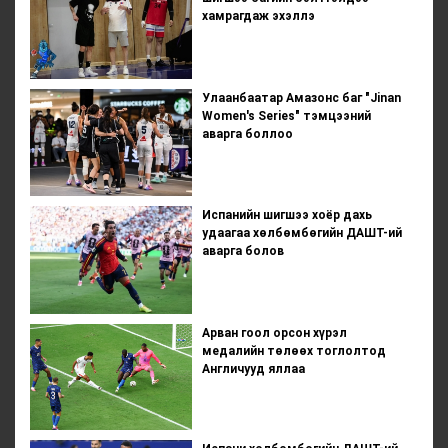
хамрагдаж эхэллэ
Улаанбаатар Амазонс баг "Jinan
Women's Series" тэмцээний
аварга боллоо
Испанийн шигшээ хоёр дахь
удаагаа хөлбөмбөгийн ДАШТ-ий
аварга болов
Арван гоол орсон хүрэл
медалийн төлөөх тоглолтод
Англичууд яллаа