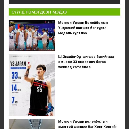
СҮҮЛД НЭМЭГДСЭН МЭДЭЭ
Монгол Улсын Волейболын
Үндэсний шигшээ баг хүрэл
медаль хүртлээ
Ш.Энхийн-Од шигшээ багийнхаа
өмнөөс 33 оноог авч багаа
хожилд хөтөллөө
Монгол Улсын волейболын
эмэгтэй шигшээ баг Хонг Конгийг