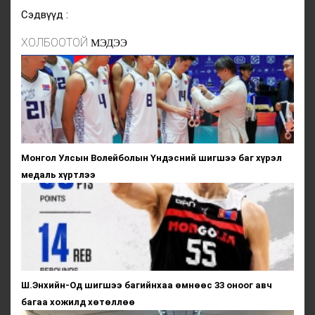
Сэдвүүд :
ХОЛБООТОЙ
МЭДЭЭ
Монгол Улсын Волейболын Үндэсний шигшээ баг хүрэл
медаль хүртлээ
Ш.Энхийн-Од шигшээ багийнхаа өмнөөс 33 оноог авч
багаа хожилд хөтөллөө