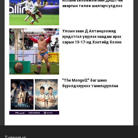
Испани хөлбөмбөгийн ДАШТ-ий
аваргын төлөө шалгарч үлдлээ
Улсын заан Д.Алтанцоожид
хүндэтгэл үзүүлэх наадам ирэх
сарын 15-17-нд Хэнтийд болно
"The MongolZ" баг шинэ
бүрэлдэхүүнээ танилцууллаа
Түлхүүр үг