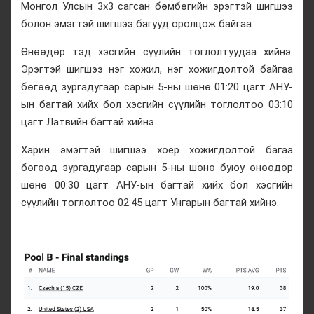
Монгол Улсын 3х3 сагсан бөмбөгийн эрэгтэй шигшээ
болон эмэгтэй шигшээ багууд оролцож байгаа.
Өнөөдөр тэд хэсгийн сүүлийн тоглолтуудаа хийнэ.
Эрэгтэй шигшээ нэг хожил, нэг хожигдолтой байгаа
бөгөөд зургадугаар сарын 5-ны шөнө 01:20 цагт АНУ-
ын багтай хийх бол хэсгийн сүүлийн тоглолтоо 03:10
цагт Латвийн багтай хийнэ.
Харин эмэгтэй шигшээ хоёр хожигдолтой багаа
бөгөөд зургадугаар сарын 5-ны шөнө буюу өнөөдөр
шөнө 00:30 цагт АНУ-ын багтай хийх бол хэсгийн
сүүлийн тоглолтоо 02:45 цагт Унгарын багтай хийнэ.