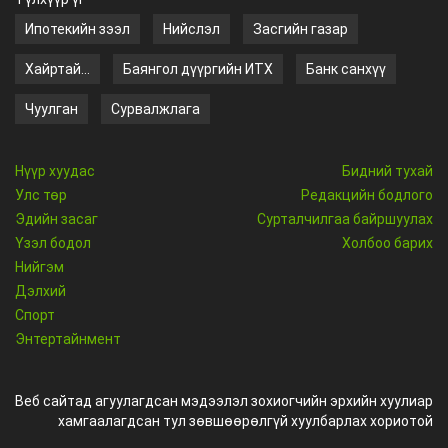
Ипотекийн зээл
Нийслэл
Засгийн газар
Хайртай...
Баянгол дүүргийн ИТХ
Банк санхүү
Чуулган
Сурвалжлага
Нүүр хуудас
Бидний тухай
Улс төр
Редакцийн бодлого
Эдийн засаг
Сурталчилгаа байршуулах
Үзэл бодол
Холбоо барих
Нийгэм
Дэлхий
Спорт
Энтертайнмент
Веб сайтад агуулагдсан мэдээлэл зохиогчийн эрхийн хуулиар
хамгаалагдсан тул зөвшөөрөлгүй хуулбарлах хориотой