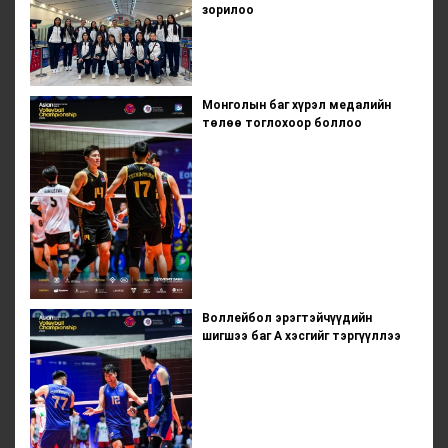
зорилоо
Монголын баг хүрэл медалийн
төлөө тоглохоор боллоо
Воллейбол эрэгтэйчүүдийн
шигшээ баг А хэсгийг тэргүүллээ