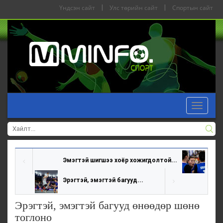
Үндсэн сайт
|
Улс төрийн сайт
|
Спортын сайт
Toggle
navigat
Эмэгтэй шигшээ хоёр хожигдолтой...
Эрэгтэй, эмэгтэй багууд...
Эрэгтэй, эмэгтэй багууд өнөөдөр шөнө
тоглоно