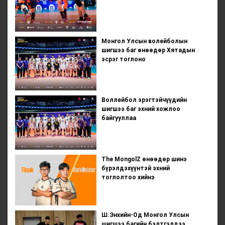
Монгол Улсын волейболын
шигшээ баг өнөөдөр Хятадын
эсрэг тоглоно
Воллейбол эрэгтэйчүүдийн
шигшээ баг эхний хожлоо
байгууллаа
The MongolZ өнөөдөр шинэ
бүрэлдэхүүнтэй эхний
тоглолтоо хийнэ
Ш.Энхийн-Од Монгол Улсын
шигшээ багийн бэлтгэлдээ