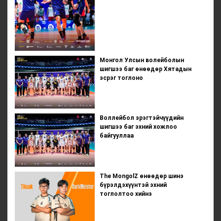
Монгол Улсын волейболын
шигшээ баг өнөөдөр Хятадын
эсрэг тоглоно
Воллейбол эрэгтэйчүүдийн
шигшээ баг эхний хожлоо
байгууллаа
The MongolZ өнөөдөр шинэ
бүрэлдэхүүнтэй эхний
тоглолтоо хийнэ