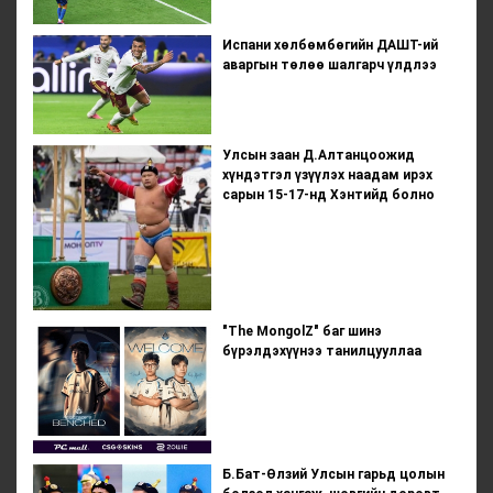
Испани хөлбөмбөгийн ДАШТ-ий
аваргын төлөө шалгарч үлдлээ
Улсын заан Д.Алтанцоожид
хүндэтгэл үзүүлэх наадам ирэх
сарын 15-17-нд Хэнтийд болно
"The MongolZ" баг шинэ
бүрэлдэхүүнээ танилцууллаа
Б.Бат-Өлзий Улсын гарьд цолын