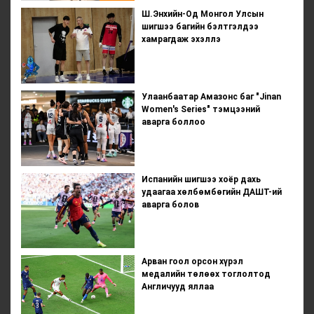
Ш.Энхийн-Од Монгол Улсын
шигшээ багийн бэлтгэлдээ
хамрагдаж эхэллэ
Улаанбаатар Амазонс баг "Jinan
Women's Series" тэмцээний
аварга боллоо
Испанийн шигшээ хоёр дахь
удаагаа хөлбөмбөгийн ДАШТ-ий
аварга болов
Арван гоол орсон хүрэл
медалийн төлөөх тоглолтод
Англичууд яллаа