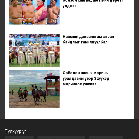
болзол хангаж, шөвгийн дөрөвт
үлдлээ
Наймын давааны ам авсан
байдлыг танилцуулбал
Соёолон насны морины
уралдааны үеэр 3 хүүхэд
мориноос унажээ
Түлхүүр үг