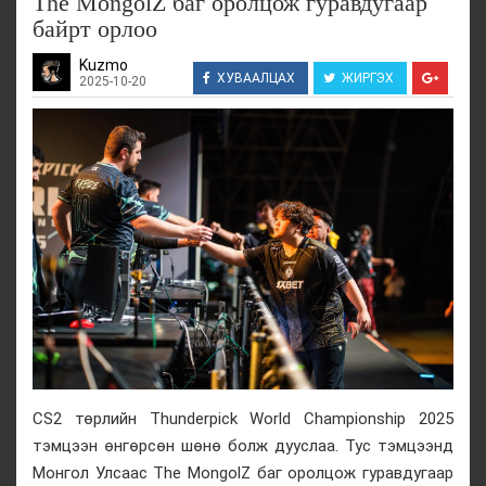
The MongolZ баг оролцож гуравдугаар
байрт орлоо
Kuzmo
ХУВААЛЦАХ
ЖИРГЭХ
2025-10-20
CS2 төрлийн Thunderpick World Championship 2025
тэмцээн өнгөрсөн шөнө болж дууслаа. Тус тэмцээнд
Монгол Улсаас The MongolZ баг оролцож гуравдугаар