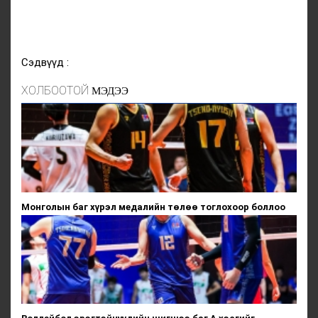
Сэдвүүд :
ХОЛБООТОЙ
МЭДЭЭ
Монголын баг хүрэл медалийн төлөө тоглохоор боллоо