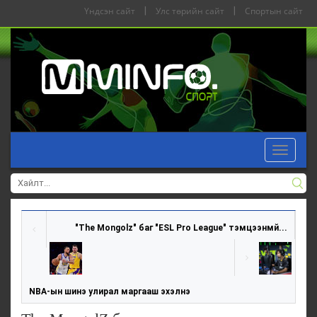
Үндсэн сайт
|
Улс төрийн сайт
|
Спортын сайт
Toggle
navigat
"The Mongolz" баг "ESL Pro League" тэмцээнмй...
NBA-ын шинэ улирал маргааш эхэлнэ