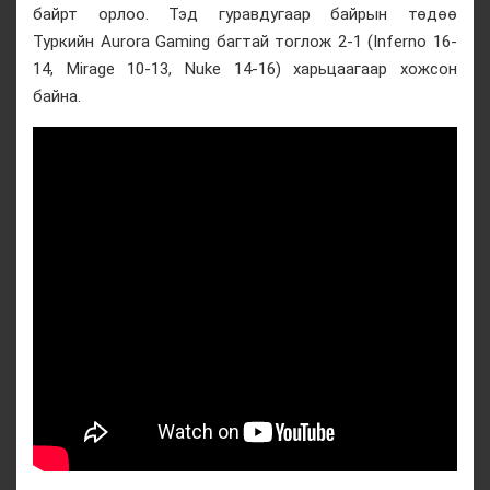
байрт орлоо. Тэд гуравдугаар байрын төдөө
Туркийн Aurora Gaming багтай тоглож 2-1 (Inferno 16-
14, Mirage 10-13, Nuke 14-16) харьцаагаар хожсон
байна.