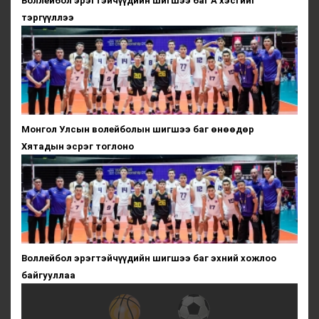
Воллейбол эрэгтэйчүүдийн шигшээ баг А хэсгийг
тэргүүллээ
Монгол Улсын волейболын шигшээ баг өнөөдөр
Хятадын эсрэг тоглоно
Воллейбол эрэгтэйчүүдийн шигшээ баг эхний хожлоо
байгууллаа