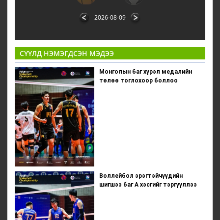
2026-08-09
СҮҮЛД НЭМЭГДСЭН МЭДЭЭ
Монголын баг хүрэл медалийн
төлөө тоглохоор боллоо
Воллейбол эрэгтэйчүүдийн
шигшээ баг А хэсгийг тэргүүллээ