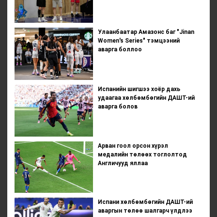
Улаанбаатар Амазонс баг "Jinan
Women's Series" тэмцээний
аварга боллоо
Испанийн шигшээ хоёр дахь
удаагаа хөлбөмбөгийн ДАШТ-ий
аварга болов
Арван гоол орсон хүрэл
медалийн төлөөх тоглолтод
Англичууд яллаа
Испани хөлбөмбөгийн ДАШТ-ий
аваргын төлөө шалгарч үлдлээ