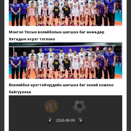
Монгол Улсын волейболын шигшээ баг өнөөдөр
Хятадын эсрэг тоглоно
Воллейбол эрэгтэйчүүдийн шигшээ баг эхний хожлоо
байгууллаа
2026-08-09