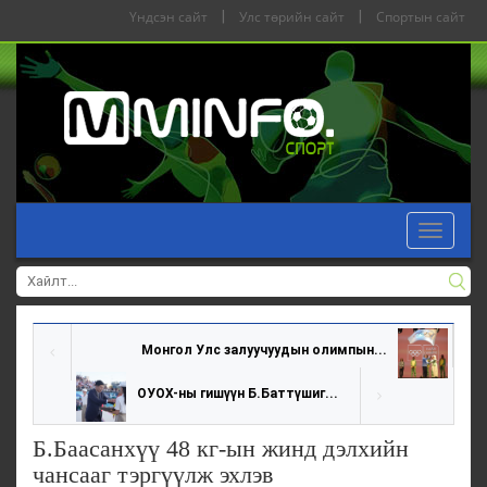
Үндсэн сайт
|
Улс төрийн сайт
|
Спортын сайт
Toggle
navigat
Монгол Улс залуучуудын олимпын...
ОУОХ-ны гишүүн Б.Баттүшиг...
Б.Баасанхүү 48 кг-ын жинд дэлхийн
чансааг тэргүүлж эхлэв