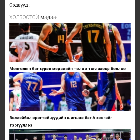
Сэдвүүд :
ХОЛБООТОЙ
МЭДЭЭ
Монголын баг хүрэл медалийн төлөө тоглохоор боллоо
Воллейбол эрэгтэйчүүдийн шигшээ баг А хэсгийг
тэргүүллээ