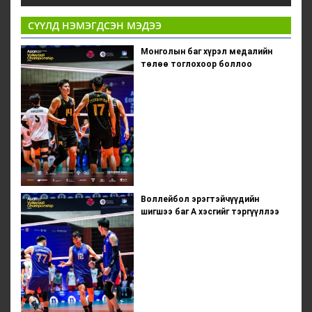
СҮҮЛД НЭМЭГДСЭН МЭДЭЭ
Монголын баг хүрэл медалийн
төлөө тоглохоор боллоо
Воллейбол эрэгтэйчүүдийн
шигшээ баг А хэсгийг тэргүүллээ