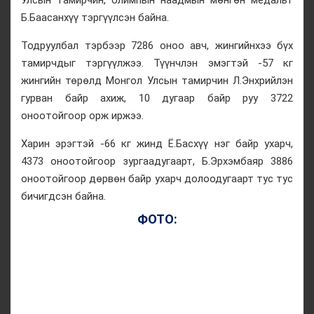
Б.Баасанхүү тэргүүлсэн байна.
Тодруулбал тэрбээр 7286 оноо авч, жингийнхээ бүх
тамирчдыг тэргүүлжээ. Түүнчлэн эмэгтэй -57 кг
жингийн төрөлд Монгол Улсын тамирчин Л.Энхрийлэн
гурван байр ахиж, 10 дугаар байр руу 3722
оноотойгоор орж иржээ.
Харин эрэгтэй -66 кг жинд Ё.Басхүү нэг байр ухарч,
4373 оноотойгоор зургаадугаарт, Б.Эрхэмбаяр 3886
оноотойгоор дөрвөн байр ухарч долоодугаарт тус тус
бичигдсэн байна.
ФОТО: