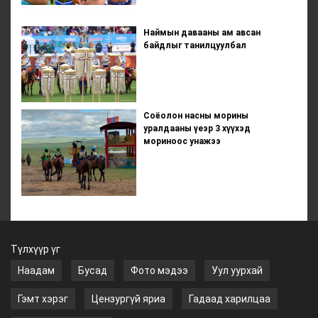
Наймын давааны ам авсан
байдлыг танилцуулбал
Соёолон насны морины
уралдааны үеэр 3 хүүхэд
мориноос унажээ
Түлхүүр үг
Наадам
Бусад
Фото мэдээ
Уул уурхай
Гэмт хэрэг
Цензургүй яриа
Гадаад харилцаа