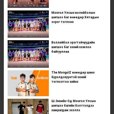
Монгол Улсын волейболын
шигшээ баг өнөөдөр Хятадын
эсрэг тоглоно
Воллейбол эрэгтэйчүүдийн
шигшээ баг эхний хожлоо
байгууллаа
The MongolZ өнөөдөр шинэ
бүрэлдэхүүнтэй эхний
тоглолтоо хийнэ
Ш.Энхийн-Од Монгол Улсын
шигшээ багийн бэлтгэлдээ
хамрагдаж эхэллэ