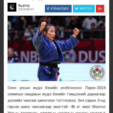
Kuzmo
ХУВААЛЦАХ
ЖИРГЭХ
2024-08-07
Олон улсын жүдо бөхийн холбооноос Парис-2024
олимпын наадмын жүдо бөхийн тэмцээний дараагаар
дэлхийн чансааг шинэчлэн тогтоожээ. Энэ сарын 5-нд
гарсан шинэ чансаагаар эмэгтэй -48 кг жинг Монгол
Улсын тамирчин, олимпын наадмын мөнгөн медальт