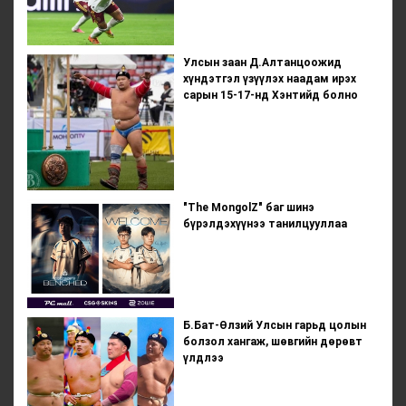
Улсын заан Д.Алтанцоожид
хүндэтгэл үзүүлэх наадам ирэх
сарын 15-17-нд Хэнтийд болно
"The MongolZ" баг шинэ
бүрэлдэхүүнээ танилцууллаа
Б.Бат-Өлзий Улсын гарьд цолын
болзол хангаж, шөвгийн дөрөвт
үлдлээ