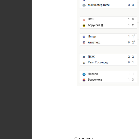
Сэдвүүд :