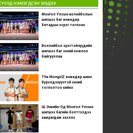
СҮҮЛД НЭМЭГДСЭН МЭДЭЭ
Монгол Улсын волейболын
шигшээ баг өнөөдөр
Хятадын эсрэг тоглоно
Воллейбол эрэгтэйчүүдийн
шигшээ баг эхний хожлоо
байгууллаа
The MongolZ өнөөдөр шинэ
бүрэлдэхүүнтэй эхний
тоглолтоо хийнэ
Ш.Энхийн-Од Монгол Улсын
шигшээ багийн бэлтгэлдээ
хамрагдаж эхэллэ