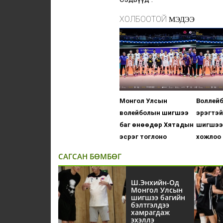
ХОЛБООТОЙ
МЭДЭЭ
Монгол Улсын
Воллей
волейболын шигшээ
эрэгтэй
баг өнөөдөр Хятадын
шигшээ 
эсрэг тоглоно
хожлоо 
САГСАН БӨМБӨГ
Ш.Энхийн-Од
Монгол Улсын
шигшээ багийн
бэлтгэлдээ
хамрагдаж
эхэллэ