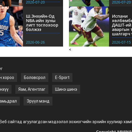
2026-07-20
2026-07-20
Ш.Энхийн-Од
Испани
NBА-ийн зуны
хөлбөмб
лигт тоглохоор
ДАШТ-ий
болжээ
аваргын 
шалгарч 
2026-06-26
2026-07-15
<
үг
н хороо
Боловсрол
E-Sport
нхүү
Яам, Агентлаг
Шинэ шинэ
амьдрал
Эрүүл мэнд
Веб сайтад агуулагдсан мэдээлэл зохиогчийн эрхийн хуулиар хам
Copyright MMINFO