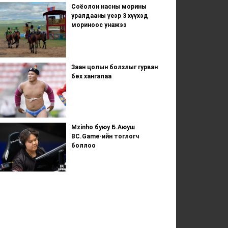
Соёолон насны морины
уралдааны үеэр 3 хүүхэд
мориноос унажээ
Заан цолын болзлыг гурван
бөх хангалаа
Mzinho буюу Б.Аюуш
BC.Game-ийн тоглогч
боллоо