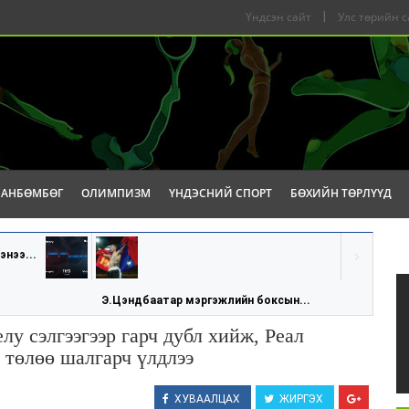
Үндсэн сайт
|
Улс төрийн с
САНБӨМБӨГ
ОЛИМПИЗМ
ҮНДЭСНИЙ СПОРТ
БӨХИЙН ТӨРЛҮҮД
энээ...
Э.Цэндбаатар мэргэжлийн боксын...
лу сэлгээгээр гарч дубл хийж, Реал
 төлөө шалгарч үлдлээ
ХУВААЛЦАХ
ЖИРГЭХ