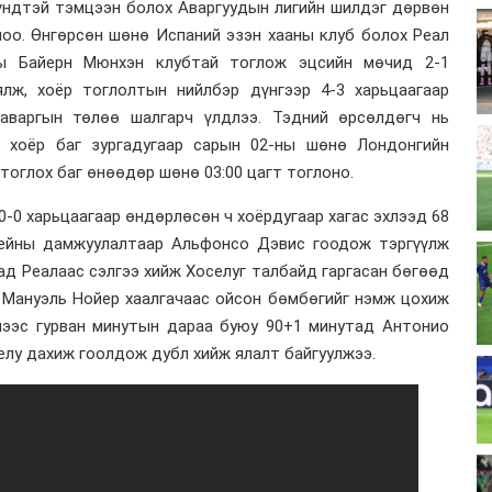
үндтэй тэмцээн болох Аваргуудын лигийн шилдэг дөрвөн
лоо. Өнгөрсөн шөнө Испаний эзэн хааны клуб болох Реал
ы Байерн Мюнхэн клубтай тоглож эцсийн мөчид 2-1
лж, хоёр тоглолтын нийлбэр дүнгээр 4-3 харьцаагаар
 аваргын төлөө шалгарч үлдлээ. Тэдний өрсөлдөгч нь
 хоёр баг зургадугаар сарын 02-ны шөнө Лондонгийн
тоглох баг өнөөдөр шөнө 03:00 цагт тоглоно.
0-0 харьцаагаар өндөрлөсөн ч хоёрдугаар хагас эхлээд 68
Кейны дамжуулалтаар Альфонсо Дэвис гоодож тэргүүлж
тад Реалаас сэлгээ хийж Хоселуг талбайд гаргасан бөгөөд
 Мануэль Нойер хаалгачаас ойсон бөмбөгийг нэмж цохиж
нээс гурван минутын дараа буюу 90+1 минутад Антонио
лу дахиж гоолдож дубл хийж ялалт байгуулжээ.