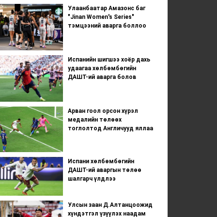
Улаанбаатар Амазонс баг
"Jinan Women's Series"
тэмцээний аварга боллоо
Испанийн шигшээ хоёр дахь
удаагаа хөлбөмбөгийн
ДАШТ-ий аварга болов
Арван гоол орсон хүрэл
медалийн төлөөх
тоглолтод Англичууд яллаа
Испани хөлбөмбөгийн
ДАШТ-ий аваргын төлөө
шалгарч үлдлээ
Улсын заан Д.Алтанцоожид
хүндэтгэл үзүүлэх наадам