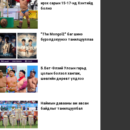
ирэх сарын 15-17-нд Хэнтийд
болно
"The MongolZ" баг шинэ
бүрэлдэхүүнээ танилцууллаа
Б.Бат-Өлзий Улсын гарьд
цолын болзол хангаж,
шөвгийн дөрөвт үлдлээ
Наймын давааны ам авсан
байдлыг танилцуулбал