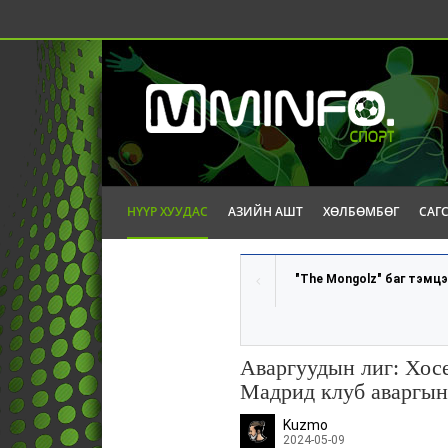
НҮҮР ХУУДАС
АЗИЙН АШТ
ХӨЛБӨМБӨГ
САГ
"The Mongolz" баг тэмцэ
Аваргуудын лиг: Хосе
Мадрид клуб аваргын
Kuzmo
2024-05-09