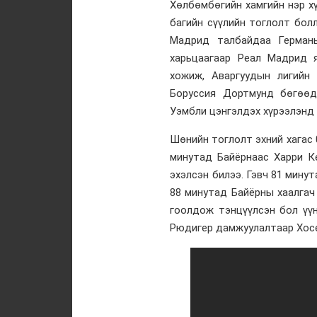
Хөлбөмбөгийн хамгийн нэр х
багийн сүүлийн тоглолт бол
Мадрид талбайдаа Герман
харьцаагаар Реал Мадрид я
хожиж, Аваргуудын лигийн
Боруссия Дортмунд бөгөөд
Уэмбли цэнгэлдэх хүрээлэнд 
Шөнийн тоглолт эхний хагас 
минутад Байёрнаас Харри 
эхэлсэн билээ. Гэвч 81 мину
88 минутад Байёрны хаалгач
гоолдож тэнцүүлсэн бол үү
Рюдигер дамжуулалтаар Хосе