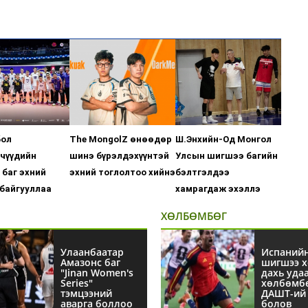
бол
The MongolZ өнөөдөр
Ш.Энхийн-Од Монгол
чүүдийн
шинэ бүрэлдэхүүнтэй
Улсын шигшээ багийн
баг эхний
эхний тоглолтоо хийнэ
бэлтгэлдээ
байгууллаа
хамрагдаж эхэллэ
ХӨЛБӨМБӨГ
Улаанбаатар
Испаний
Амазонс баг
шигшээ х
"Jinan Women's
дахь уда
Series"
хөлбөмб
тэмцээний
ДАШТ-ий 
аварга боллоо
болов