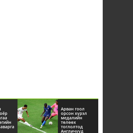
н
Арван гоол
оёр
орсон хүрэл
агаа
медалийн
өгийн
төлөөх
аварга
тоглолтод
Англичууд