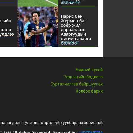
яллаа
2026-07-19
Парис Сен-
өгийн
Жермен баг
хоёр жил
төлөө
дарааллаж
үлдлээ
Аваргуудын
лигийн аварга
боллоо
2026-05-31
Бидний тухай
Редакцийн бодлого
Сурталчилгаа байршуулах
Холбоо барих
гаалагдсан тул зөвшөөрөлгүй хуулбарлах хориотой
.MN All rights Reserved. Powered by