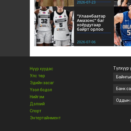
2026-07-23
"Улаанбаатар
Амазонс" баг
хоёрдугаар
байрт орлоо
2026-07-06
Түлхүүр 
Нүүр хуудас
Улс төр
Байнгы
Эдийн засаг
Банк са
Үзэл бодол
Нийгэм
Оддын 
Дэлхий
Спорт
Энтертайнмент