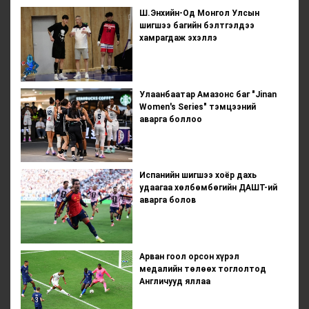
Ш.Энхийн-Од Монгол Улсын
шигшээ багийн бэлтгэлдээ
хамрагдаж эхэллэ
Улаанбаатар Амазонс баг "Jinan
Women's Series" тэмцээний
аварга боллоо
Испанийн шигшээ хоёр дахь
удаагаа хөлбөмбөгийн ДАШТ-ий
аварга болов
Арван гоол орсон хүрэл
медалийн төлөөх тоглолтод
Англичууд яллаа