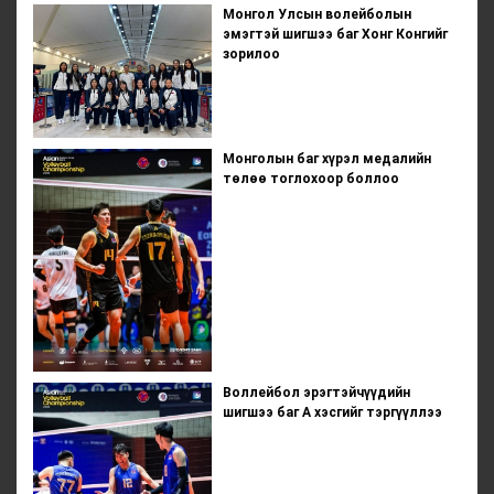
Монгол Улсын волейболын
эмэгтэй шигшээ баг Хонг Конгийг
зорилоо
Монголын баг хүрэл медалийн
төлөө тоглохоор боллоо
Воллейбол эрэгтэйчүүдийн
шигшээ баг А хэсгийг тэргүүллээ