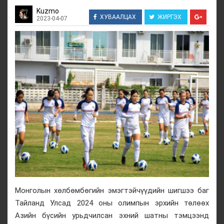
Kuzmo
ХУВААЛЦАХ
ЖИРГЭХ
2023-04-07
Монголын хөлбөмбөгийн эмэгтэйчүүдийн шигшээ баг
Тайланд Улсад 2024 оны олимпын эрхийн төлөөх
Азийн бүсийн урьдчилсан эхний шатны тэмцээнд