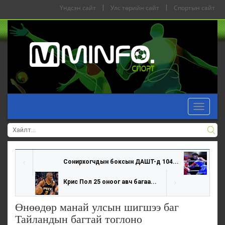
Үндсэн сайт
|
Улс төрийн сайт
|
Спортын сайт
Toggle
navigat
Сонирхогчдын боксын ДАШТ-д 104...
Крис Пол 25 оноог авч багаа...
Өнөөдөр манай улсын шигшээ баг
Тайландын багтай тоглоно