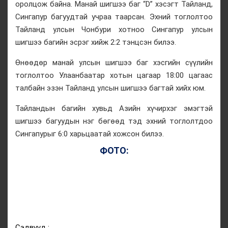
оролцож байна. Манай шигшээ баг “D” хэсэгт Тайланд,
Сингапур багуудтай учраа таарсан. Эхний тоглолтоо
Тайланд улсын Чонбури хотноо Сингапур улсын
шигшээ багийн эсрэг хийж 2:2 тэнцсэн билээ.
Өнөөдөр манай улсын шигшээ баг хэсгийн сүүлийн
тоглолтоо Улаанбаатар хотын цагаар 18:00 цагаас
талбайн эзэн Тайланд улсын шигшээ багтай хийх юм.
Тайландын багийн хувьд Азийн хүчирхэг эмэгтэй
шигшээ багуудын нэг бөгөөд тэд эхний тоглолтдоо
Сингапурыг 6:0 харьцаатай хожсон билээ.
ФОТО:
Сэдвүүд :