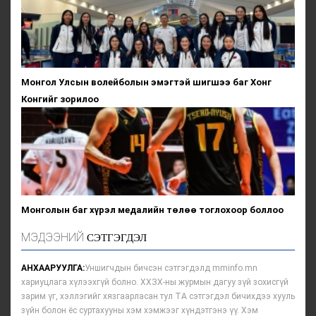
Монгол Улсын волейболын эмэгтэй шигшээ баг Хонг
Конгийг зорилоо
Монголын баг хүрэл медалийн төлөө тоглохоор боллоо
МЭДЭЭНИЙ
СЭТГЭГДЭЛ
АНХААРУУЛГА:
Уншигчдын бичсэн сэтгэгдэлд mminfo.mn
хариуцлага хүлээхгүй болно. ХХЗХ-ны журмын дагуу зүй зохисгүй
зарим үг, хэллэгийг хязгаарласан тул ТА сэтгэгдэл бичихдээ хууль
зүйн болон ёс суртахууны хэм хэмжээг хүндэтгэнэ үү. Хэм