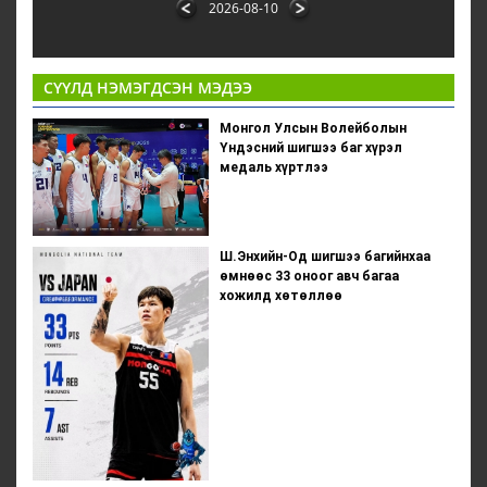
2026-08-10
СҮҮЛД НЭМЭГДСЭН МЭДЭЭ
Монгол Улсын Волейболын
Үндэсний шигшээ баг хүрэл
медаль хүртлээ
Ш.Энхийн-Од шигшээ багийнхаа
өмнөөс 33 оноог авч багаа
хожилд хөтөллөө