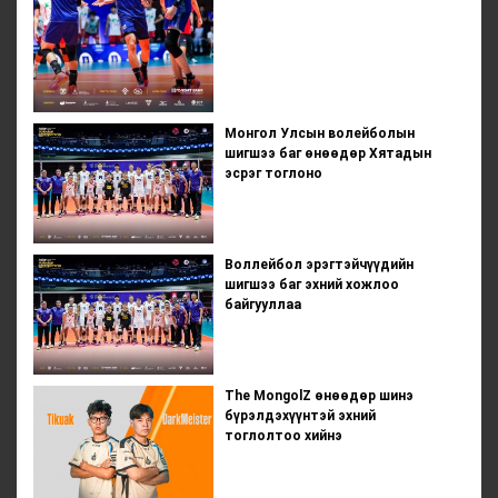
Монгол Улсын волейболын
шигшээ баг өнөөдөр Хятадын
эсрэг тоглоно
Воллейбол эрэгтэйчүүдийн
шигшээ баг эхний хожлоо
байгууллаа
The MongolZ өнөөдөр шинэ
бүрэлдэхүүнтэй эхний
тоглолтоо хийнэ