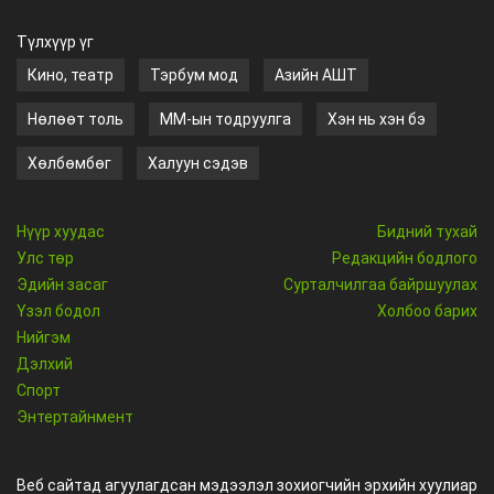
Түлхүүр үг
Кино, театр
Тэрбум мод
Азийн АШТ
Нөлөөт толь
ММ-ын тодруулга
Хэн нь хэн бэ
Хөлбөмбөг
Халуун сэдэв
Нүүр хуудас
Бидний тухай
Улс төр
Редакцийн бодлого
Эдийн засаг
Сурталчилгаа байршуулах
Үзэл бодол
Холбоо барих
Нийгэм
Дэлхий
Спорт
Энтертайнмент
Веб сайтад агуулагдсан мэдээлэл зохиогчийн эрхийн хуулиар