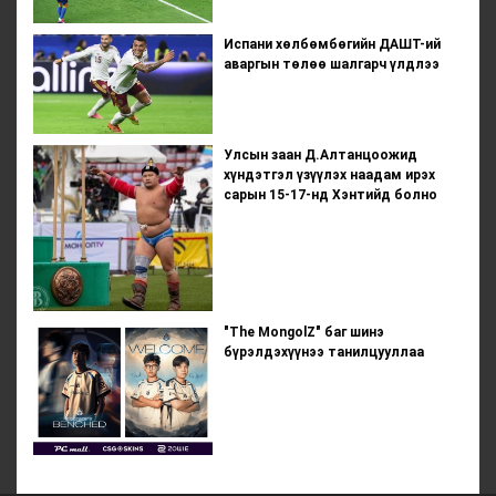
Испани хөлбөмбөгийн ДАШТ-ий
аваргын төлөө шалгарч үлдлээ
Улсын заан Д.Алтанцоожид
хүндэтгэл үзүүлэх наадам ирэх
сарын 15-17-нд Хэнтийд болно
"The MongolZ" баг шинэ
бүрэлдэхүүнээ танилцууллаа