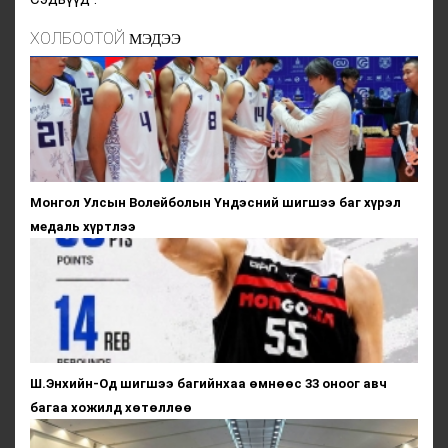
ХОЛБООТОЙ
МЭДЭЭ
Монгол Улсын Волейболын Үндэсний шигшээ баг хүрэл
медаль хүртлээ
Ш.Энхийн-Од шигшээ багийнхаа өмнөөс 33 оноог авч
багаа хожилд хөтөллөө