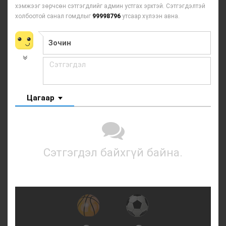
хэмжээг зөрчсөн сэтгэгдлийг админ устгах эрхтэй. Сэтгэгдэлтэй
холбоотой санал гомдлыг
99998796
утсаар хүлээн авна.
Цагаар
Сэтгэгдэл байхгүй байна.