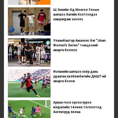
Ш.Энхийн-Од Монгол Улсын
шигшээ багийн бэлтгэлдээ
хамрагдаж эхэллэ
Улаанбаатар Амазонс баг "Jinan
Women's Series" тэмцээний
аварга боллоо
Испанийн шигшээ хоёр дахь
удаагаа хөлбөмбөгийн ДАШТ-ий
аварга болов
Арван гоол орсон хүрэл
медалийн төлөөх тоглолтод
Англичууд яллаа