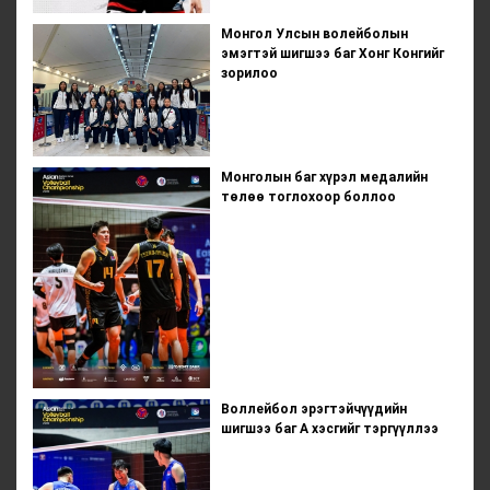
Монгол Улсын волейболын
эмэгтэй шигшээ баг Хонг Конгийг
зорилоо
Монголын баг хүрэл медалийн
төлөө тоглохоор боллоо
Воллейбол эрэгтэйчүүдийн
шигшээ баг А хэсгийг тэргүүллээ