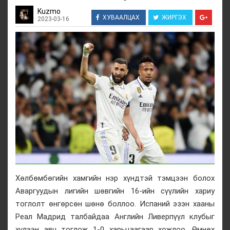
Kuzmo
ХУВААЛЦАХ
ЖИРГЭХ
2023-03-16
Хөлбөмбөгийн хамгийн нэр хүндтэй тэмцээн болох
Аваргуудын лигийн шөвгийн 16-ийн сүүлийн хариу
тоглолт өнгөрсөн шөнө боллоо. Испаний эзэн хааны
Реал Мадрид талбайдаа Английн Ливерпүүл клубыг
хүлээн авч тоглож 1-0 харьцаагаар хожлоо. Өмнөх