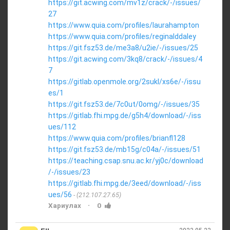
https://git.acwing.com/mv1z/crack/-/issues/
27
https://www.quia.com/profiles/laurahampton
https://www.quia.com/profiles/reginalddaley
https://git.fsz53.de/me3a8/u2ie/-/issues/25
https://git.acwing.com/3kq8/crack/-/issues/4
7
https://gitlab.openmole.org/2sukl/xs6e/-/issu
es/1
https://git.fsz53.de/7c0ut/0omg/-/issues/35
https://gitlab.fhi.mpg.de/g5h4/download/-/iss
ues/112
https://www.quia.com/profiles/brianfl128
https://git.fsz53.de/mb15g/c04a/-/issues/51
https://teaching.csap.snu.ac.kr/yj0c/download
/-/issues/23
https://gitlab.fhi.mpg.de/3eed/download/-/iss
ues/56
(212.107.27.65)
·
Хариулах
0