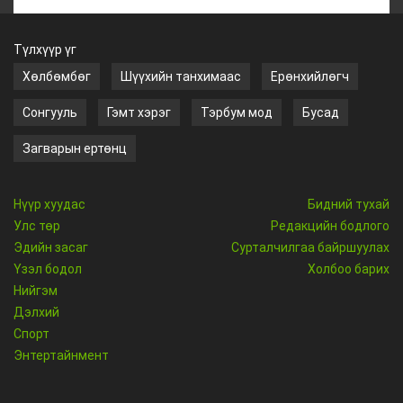
Түлхүүр үг
Хөлбөмбөг
Шүүхийн танхимаас
Ерөнхийлөгч
Сонгууль
Гэмт хэрэг
Тэрбум мод
Бусад
Загварын ертөнц
Нүүр хуудас
Бидний тухай
Улс төр
Редакцийн бодлого
Эдийн засаг
Сурталчилгаа байршуулах
Үзэл бодол
Холбоо барих
Нийгэм
Дэлхий
Спорт
Энтертайнмент