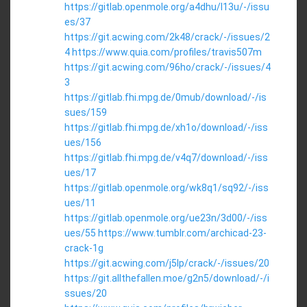
https://gitlab.openmole.org/a4dhu/l13u/-/issu
es/37
https://git.acwing.com/2k48/crack/-/issues/2
4
https://www.quia.com/profiles/travis507m
https://git.acwing.com/96ho/crack/-/issues/4
3
https://gitlab.fhi.mpg.de/0mub/download/-/is
sues/159
https://gitlab.fhi.mpg.de/xh1o/download/-/iss
ues/156
https://gitlab.fhi.mpg.de/v4q7/download/-/iss
ues/17
https://gitlab.openmole.org/wk8q1/sq92/-/iss
ues/11
https://gitlab.openmole.org/ue23n/3d00/-/iss
ues/55
https://www.tumblr.com/archicad-23-
crack-1g
https://git.acwing.com/j5lp/crack/-/issues/20
https://git.allthefallen.moe/g2n5/download/-/i
ssues/20