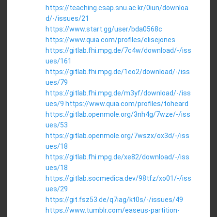
https://teaching.csap.snu.ac.kr/0iun/downloa
d/-/issues/21
https://www.start.gg/user/bda0568c
https://www.quia.com/profiles/elisejones
https://gitlab.fhi.mpg.de/7c4w/download/-/iss
ues/161
https://gitlab.fhi.mpg.de/1eo2/download/-/iss
ues/79
https://gitlab.fhi.mpg.de/m3yf/download/-/iss
ues/9
https://www.quia.com/profiles/toheard
https://gitlab.openmole.org/3nh4g/7wze/-/iss
ues/53
https://gitlab.openmole.org/7wszx/ox3d/-/iss
ues/18
https://gitlab.fhi.mpg.de/xe82/download/-/iss
ues/18
https://gitlab.socmedica.dev/98tfz/xo01/-/iss
ues/29
https://git.fsz53.de/q7iag/kt0s/-/issues/49
https://www.tumblr.com/easeus-partition-