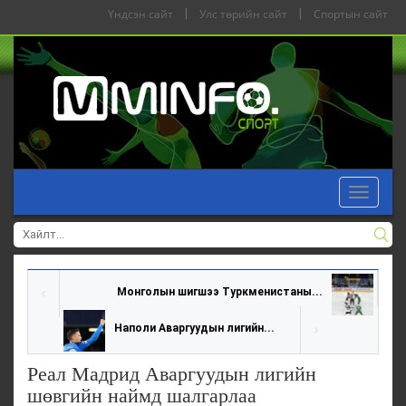
Үндсэн сайт
|
Улс төрийн сайт
|
Спортын сайт
Toggle
navigat
Монголын шигшээ Туркменистаны...
Наполи Аваргуудын лигийн...
Реал Мадрид Аваргуудын лигийн
шөвгийн наймд шалгарлаа