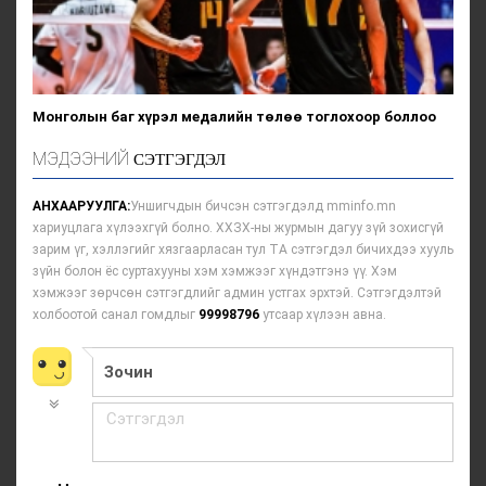
Монголын баг хүрэл медалийн төлөө тоглохоор боллоо
МЭДЭЭНИЙ
СЭТГЭГДЭЛ
АНХААРУУЛГА:
Уншигчдын бичсэн сэтгэгдэлд mminfo.mn
хариуцлага хүлээхгүй болно. ХХЗХ-ны журмын дагуу зүй зохисгүй
зарим үг, хэллэгийг хязгаарласан тул ТА сэтгэгдэл бичихдээ хууль
зүйн болон ёс суртахууны хэм хэмжээг хүндэтгэнэ үү. Хэм
хэмжээг зөрчсөн сэтгэгдлийг админ устгах эрхтэй. Сэтгэгдэлтэй
холбоотой санал гомдлыг
99998796
утсаар хүлээн авна.