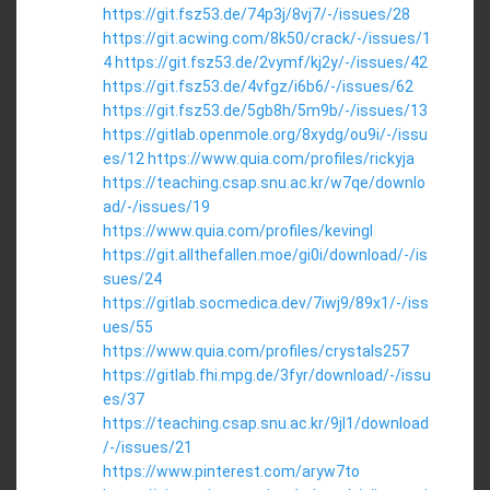
https://git.fsz53.de/74p3j/8vj7/-/issues/28
https://git.acwing.com/8k50/crack/-/issues/1
4
https://git.fsz53.de/2vymf/kj2y/-/issues/42
https://git.fsz53.de/4vfgz/i6b6/-/issues/62
https://git.fsz53.de/5gb8h/5m9b/-/issues/13
https://gitlab.openmole.org/8xydg/ou9i/-/issu
es/12
https://www.quia.com/profiles/rickyja
https://teaching.csap.snu.ac.kr/w7qe/downlo
ad/-/issues/19
https://www.quia.com/profiles/kevingl
https://git.allthefallen.moe/gi0i/download/-/is
sues/24
https://gitlab.socmedica.dev/7iwj9/89x1/-/iss
ues/55
https://www.quia.com/profiles/crystals257
https://gitlab.fhi.mpg.de/3fyr/download/-/issu
es/37
https://teaching.csap.snu.ac.kr/9jl1/download
/-/issues/21
https://www.pinterest.com/aryw7to