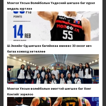
Монгол Улсын Волейболын Үндэсний шигшээ баг хүрэл
медаль хүртлээ
Ш.Энхийн-Од шигшээ багийнхаа өмнөөс 33 оноог авч
багаа хожилд хөтөллөө
Монгол Улсын волейболын эмэгтэй шигшээ баг Хонг
Конгийг зорилоо