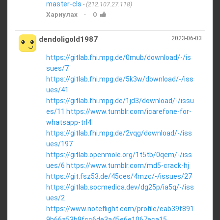
master-cls
(212.107.27.118)
·
Хариулах
0
dendoligold1987
2023-06-03
https://gitlab.fhi.mpg.de/0mub/download/-/is
sues/7
https://gitlab.fhi.mpg.de/5k3w/download/-/iss
ues/41
https://gitlab.fhi.mpg.de/1jd3/download/-/issu
es/11
https://www.tumblr.com/icarefone-for-
whatsapp-trl4
https://gitlab.fhi.mpg.de/2vqg/download/-/iss
ues/197
https://gitlab.openmole.org/1t5tb/0qem/-/iss
ues/6
https://www.tumblr.com/md5-crack-hj
https://git.fsz53.de/45ces/4mzc/-/issues/27
https://gitlab.socmedica.dev/dg25p/ia5q/-/iss
ues/2
https://www.noteflight.com/profile/eab39f891
9b66a53b9fcc6de3a45e6e1067eca15