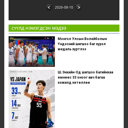
2026-08-10
СҮҮЛД НЭМЭГДСЭН МЭДЭЭ
Монгол Улсын Волейболын
Үндэсний шигшээ баг хүрэл
медаль хүртлээ
Ш.Энхийн-Од шигшээ багийнхаа
өмнөөс 33 оноог авч багаа
хожилд хөтөллөө