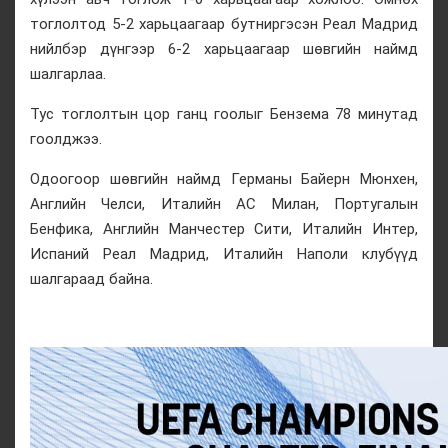
тоглолтод 5-2 харьцаагаар бутниргэсэн Реал Мадрид
нийлбэр дүнгээр 6-2 харьцаагаар шөвгийн наймд
шалгарлаа.
Тус тоглолтын цор ганц гоолыг Бензема 78 минутад
гоолджээ.
Одоогоор шөвгийн наймд Германы Байерн Мюнхен,
Английн Челси, Италийн АС Милан, Португалын
Бенфика, Английн Манчестер Сити, Италийн Интер,
Испаний Реал Мадрид, Италийн Наполи клубүүд
шалгараад байна.