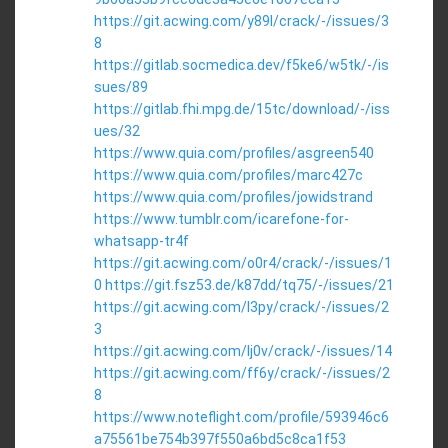
https://git.acwing.com/y89l/crack/-/issues/3
8
https://gitlab.socmedica.dev/f5ke6/w5tk/-/is
sues/89
https://gitlab.fhi.mpg.de/15tc/download/-/iss
ues/32
https://www.quia.com/profiles/asgreen540
https://www.quia.com/profiles/marc427c
https://www.quia.com/profiles/jowidstrand
https://www.tumblr.com/icarefone-for-
whatsapp-tr4f
https://git.acwing.com/o0r4/crack/-/issues/1
0
https://git.fsz53.de/k87dd/tq75/-/issues/21
https://git.acwing.com/l3py/crack/-/issues/2
3
https://git.acwing.com/lj0v/crack/-/issues/14
https://git.acwing.com/ff6y/crack/-/issues/2
8
https://www.noteflight.com/profile/593946c6
a75561be754b397f550a6bd5c8ca1f53