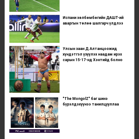
Испани хөлбөмбөгийн ДАШТ-ий
аваргын төлөө шалгарч үлдлээ
Улсын заан Д.Алтанцоожид
хүндэтгэл үзүүлэх наадам ирэх
сарын 15-17-нд Хэнтийд болно
"The MongolZ" баг шинэ
бүрэлдэхүүнээ танилцууллаа