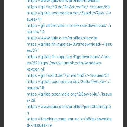
https://www.quia.com/profiles/brwieber
https://git.fsz53.de/4o7zc/wf1q/-/issues/53
https://gitlab.socmedica.dev/2aazh/v7pz/-/is
sues/41
https://git.allthefallen.moe/8xx5/download/-/i
ssues/14
https://www.quia.com/profiles/cacota
https://gitlab.fhi.mpg.de/33tf/download/-/issu
es/27
https://gitlab.fhi.mpg.de/41jj/download/-/issu
es/62
https://www.tumblr.com/windows-
keygen-yi
https://git.fsz53.de/7ymvd/th27/-/issues/51
https://gitlab.socmedica.dev/2s0s4/wc4w/-/i
ssues/18
https://gitlab.openmole.org/2l6py/ci4u/-/issue
s/28
https://www.quia.com/profiles/je610harringto
n
https://teaching.csap.snu.ac.kr/p8dp/downloa
d/-/issues/19