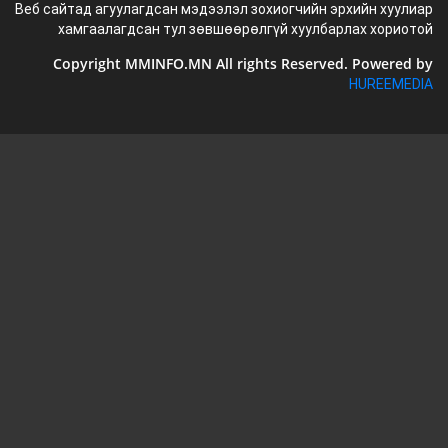
Веб сайтад агуулагдсан мэдээлэл зохиогчийн эрхийн хуулиар
хамгаалагдсан тул зөвшөөрөлгүй хуулбарлах хориотой
Copyright MMINFO.MN All rights Reserved. Powered by
HUREEMEDIA