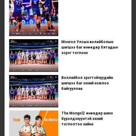
Монгол Улсын волейболын
шигшээ баг өнөөдөр Хятадын
эсрэг тоглоно
Воллейбол эрэгтэйчүүдийн
шигшээ баг эхний хожлоо
байгууллаа
The MongolZ өнөөдөр шинэ
бүрэлдэхүүнтэй эхний
тоглолтоо хийнэ