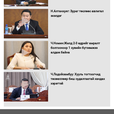
Бага орлоготой иргэдийн орлогод
татвар ногдуулахгүй байх эрх зүйн
орчныг бүрдүүллээ
Н.Алтанхуяг: Зураг төслөөс авлигал
эхэлдэг
Хөшөө бүтсэн түүхийг өгүүлэх 7
баримт
Ч.Номин:Жилд 2-3 өдрийг амралт
болгосноор 1 хувийн бүтээмжээ
алдаж байна
Хөвсгөл нуурын лусыг тахих төрийн
тахилгын ёслол боллоо
Ч.Лодойсамбуу: Хууль тогтоогчид
төсөөллөөр биш судалгаатай хандах
хэрэгтэй
“Хар жагсаалт”-ын асуудлыг цэгцлэх
чиглэлээр Монголбанкны удирдлагад
30 хоногийн хугацаатай үүрэг өглөө