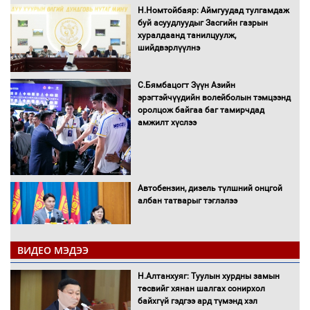
Н.Номтойбаяр: Аймгуудад тулгамдаж
буй асуудлуудыг Засгийн газрын
хуралдаанд танилцуулж,
шийдвэрлүүлнэ
С.Бямбацогт Зүүн Азийн
эрэгтэйчүүдийн волейболын тэмцээнд
оролцож байгаа баг тамирчдад
амжилт хүслээ
Автобензин, дизель түлшний онцгой
албан татварыг тэглэлээ
ВИДЕО МЭДЭЭ
Санхүүгийн хэмнэлтийн горимд эрүүл
Н.Алтанхуяг: Туулын хурдны замын
мэндийн салбар хамаарахгүй
төсвийг хянан шалгах сонирхол
байхгүй гэдгээ ард түмэнд хэл