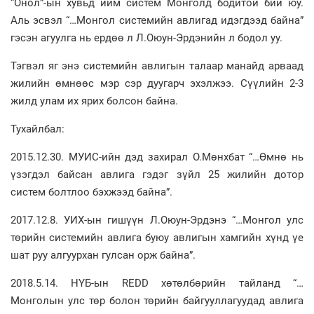
“Онол”-ын хувьд ийм систем Монголд бодитой бий юу.
Аль эсвэл “…Монгол системийн авлигад идэгдээд байна”
гэсэн агуулга нь ердөө л Л.Оюун-Эрдэнийн л бодол уу.
Тэгвэл яг энэ системийн авлигын талаар манайд арваад
жилийн өмнөөс мэр сэр дуугарч эхэлжээ. Сүүлийн 2-3
жилд улам их ярих болсон байна.
Тухайлбал:
2015.12.30. МУИС-ийн дэд захирал О.Мөнхбат “…Өмнө нь
үзэгдэл байсан авлига гэдэг зүйл 25 жилийн дотор
систем болтлоо бэхжээд байна”.
2017.12.8. УИХ-ын гишүүн Л.Оюун-Эрдэнэ “…Монгол улс
төрийн системийн авлига буюу авлигын хамгийн хүнд үе
шат руу алгуурхан гулсан орж байна”.
2018.5.14. НҮБ-ын REDD хөтөлбөрийн тайланд “…
Монголын улс төр болон төрийн байгууллагуудад авлига