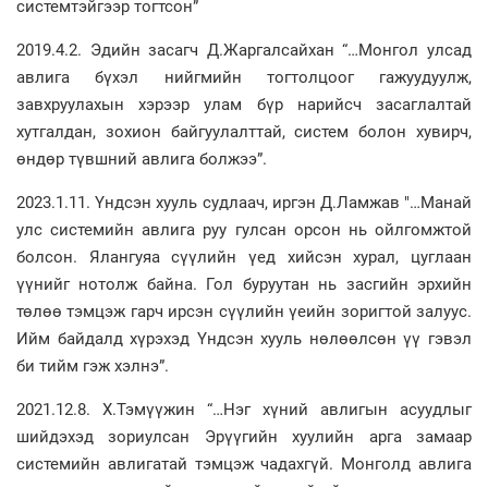
системтэйгээр тогтсон”
2019.4.2. Эдийн засагч Д.Жаргалсайхан “…Монгол улсад
авлига бүхэл нийгмийн тогтолцоог гажуудуулж,
завхруулахын хэрээр улам бүр нарийсч засаглалтай
хутгалдан, зохион байгуулалттай, систем болон хувирч,
өндөр түвшний авлига болжээ”.
2023.1.11. Үндсэн хууль судлаач, иргэн Д.Ламжав "…Манай
улс системийн авлига руу гулсан орсон нь ойлгомжтой
болсон. Ялангуяа сүүлийн үед хийсэн хурал, цуглаан
үүнийг нотолж байна. Гол буруутан нь засгийн эрхийн
төлөө тэмцэж гарч ирсэн сүүлийн үеийн зоригтой залуус.
Ийм байдалд хүрэхэд Үндсэн хууль нөлөөлсөн үү гэвэл
би тийм гэж хэлнэ”.
2021.12.8. Х.Тэмүүжин “…Нэг хүний авлигын асуудлыг
шийдэхэд зориулсан Эрүүгийн хуулийн арга замаар
системийн авлигатай тэмцэж чадахгүй. Монголд авлига