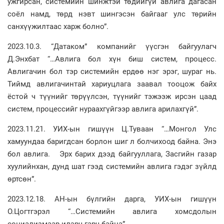
ужгирсан, системийн шинжтэй төдийгүй авлига дагасан
соёл намд, төрд нэвт шингэсэн байгааг улс төрийн
санхүүжилтаас харж болно”.
2023.10.3. “Датаком” компанийг үүсгэн байгуулагч
Д.Энхбат “…Авлига бол хүн биш систем, процесс.
Авлигачин бол тэр системийн ердөө нэг эрэг, шураг нь.
Тиймд авлигачинтай хариуцлага заавал тооцож байх
ёстой ч түүнийг төрүүлсэн, түүнийг тэжээж ирсэн цаад
систем, процессийг нураахгүйгээр авлига арилахгүй”.
2023.11.21. УИХ-ын гишүүн Ц.Туваан “…Монгол Улс
хамуундаа баригдсан борлон шиг л болчихоод байна. Энэ
бол авлига. Эрх барих дээд байгууллага, Засгийн газар
хуулийнхан, дунд шат гээд системийн авлига гэдэг зүйлд
өртсөн”.
2023.12.18. АН-ын бүлгийн дарга, УИХ-ын гишүүн
О.Цогтгэрэл “…Системийн авлига хомсдолын