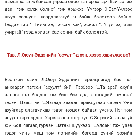
намыг хагалж байсан учраас одоо та нар хагарч байгаа юм
даа" гэж хэлж болно” гэж ярьжээ. Үүгээр Э.Бат-Үүлээс
шууд хариулт шаардлагагүй ч байж болохоор байна.
Гэхдээ тэр “…Тийм ээ, тэгсэн юм”, эсвэл “…Үгүй ээ, ийм
учиртай” гээд яривал бас сонин байх бололтой.
Тав. Л.Оюун-Эрдэнийн “асуулт”-д хэн, хэзээ хариулах вэ?
Ерөнхий сайд Л.Оюун-Эрдэнийн ярилцлагад бас нэг
анхаарал татсан “асуулт” бий. Тэрбээр “…Та арай ахуйн
аллага гэж боддог юм биш биз дээ, өнөөдрийг хүртэл”
гэсэн. Цааш нь “…Яагаад заавал аравдугаар сарын 2-нд
ахуйгаар алагдчихав гэдэг нөхцөл байдал үүснэ. Нэг том
асуулт гарч ирдэг. Хэрвээ энэ хоёр хүн С.Зоригийг алаагүй
юм бол яагаад гурван шатны шүүхээр “…Алсан” гэж үзэв
гэдэг чинь маш том логикийн бөгөөд хүний эрхийн