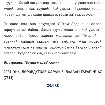
асуудал. Хэний захиалгаар, хэнд ашигтай учраас энэ хоёр
хүнийг алсан гэж хуулийн байгууллага бүхэлдээ үзээд
гурван шатны шүүхийн шийдвэр гарав аа” гэж асуусан.
Яг одоо бол энэ асуултдаа Л.Оюун-Эрдэнэ л өөрөө
хариулчихаад байна. Харин хууль хяналтын байгууллага
хэзээ албан ёсоор зарлан мэдээлэх вэ. Ямартай ч
Ерөнхий сайдын ярьсан энэ зүйлүүд маш ноцтой
мэдээлэл гэдэг нь машид тодорхой байна. Гэхдээ “…Үнэн”,
эсвэл “…Худал” гэж хэн, хэзээ хариулах вэ?!
Эх сурвалж: “Зууны мэдээ” сонин
2024 ОНЫ ДӨРӨВДҮГЭЭР САРЫН 5. БААСАН ГАРАГ. № 67
(7311)
ФОТО: