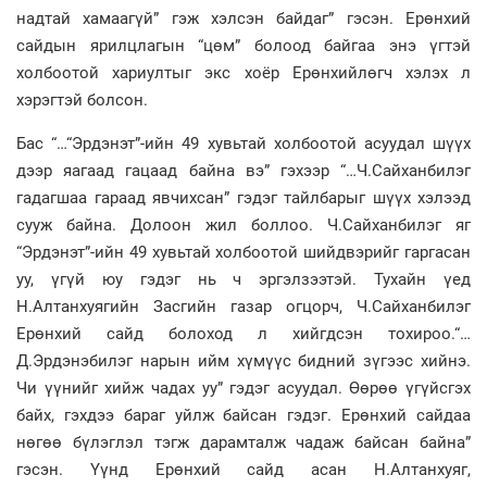
надтай хамаагүй” гэж хэлсэн байдаг” гэсэн. Ерөнхий
сайдын ярилцлагын “цөм” болоод байгаа энэ үгтэй
холбоотой хариултыг экс хоёр Ерөнхийлөгч хэлэх л
хэрэгтэй болсон.
Бас “…“Эрдэнэт”-ийн 49 хувьтай холбоотой асуудал шүүх
дээр яагаад гацаад байна вэ” гэхээр “…Ч.Сайханбилэг
гадагшаа гараад явчихсан” гэдэг тайлбарыг шүүх хэлээд
сууж байна. Долоон жил боллоо. Ч.Сайханбилэг яг
“Эрдэнэт”-ийн 49 хувьтай холбоотой шийдвэрийг гаргасан
уу, үгүй юу гэдэг нь ч эргэлзээтэй. Тухайн үед
Н.Алтанхуягийн Засгийн газар огцорч, Ч.Сайханбилэг
Ерөнхий сайд болоход л хийгдсэн тохироо.“…
Д.Эрдэнэбилэг нарын ийм хүмүүс бидний зүгээс хийнэ.
Чи үүнийг хийж чадах уу” гэдэг асуудал. Өөрөө үгүйсгэх
байх, гэхдээ бараг уйлж байсан гэдэг. Ерөнхий сайдаа
нөгөө бүлэглэл тэгж дарамталж чадаж байсан байна”
гэсэн. Үүнд Ерөнхий сайд асан Н.Алтанхуяг,