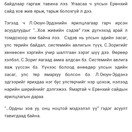
байдлаар гаргаж тавина лээ. Угаасаа ч улсын Ерөнхий
сайд хов жив ярьж, тарьж болохгүй л дээ.
Тэгээд ч Л.Оюун-Эрдэнийн ярилцлагаар гарч ирсэн
асуудлуудыг “…Хов живийн сэдэв” гэж дүгнэхэд арай л
томдохоор юм байна лээ. Сэдэв нь улсын эдийн засаг,
улс төрийн байдал, системийн авлигын түүх, С.Зоригийг
хөнөөсөн хэргийн учир шалтгаан зэрэг шүү дээ. Өөрөөр
хэлбэл, С.Зориг яагаад амиа алдсан бэ. Системийн авлига
яаж үүссэн бэ. Үүнээс болоод өнөөдөр улсын эдийн
засаг, улс төр ямархуу болсон бэ. Л.Оюун-Эрдэнэ
эдгээрийг ярихдаа нэг бус улстөрчийг нэр цохож, нэлээд
нарийн ширийнийг дэлгэжээ. Ямартай ч Ерөнхий сайдын
ярилцлагын дараа
“…Ордны хов уу, онц ноцтой мэдээлэл үү” гэдэг асуулт
тавигдаад байна.