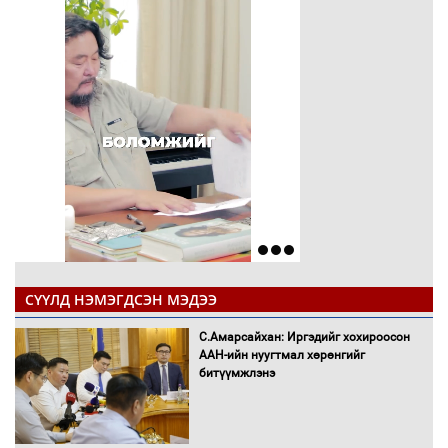
СҮҮЛД НЭМЭГДСЭН МЭДЭЭ
С.Амарсайхан: Иргэдийг хохироосон
ААН-ийн нуугтмал хөрөнгийг
битүүмжлэнэ