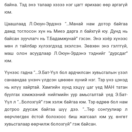
байна. Тэд энэ талаар хэзээ нэг цагт ярихаас өөр аргагүй
юм.
Цаашлаад Л.Оюун-Эрдэнэ “…Манай нам дотор байгаа
дамд тоглосон хүн нь Миеэ дарга л байхгүй юу. Дунд нь
байсан зуучлагч нь Т.Бадамжунай” гэсэн. Энэ хоёр хүнээс
мөн л тайлбар хүлээгдээд эхэлсэн. Зөвхөн энэ гэлтгүй,
маш олон асуудлаар Л.Оюун-Эрдэнэ тэднийг “дурсдаг”
юм.
Үүнээс гадна “…Э.Бат-Үүл бол ардчилсан хувьсгалын үзэл
санаандаа үнэнч үлдсэн цөөхөн хүний нэг. Тэр үнэ цэнэд
нь илүү хайртай. Хамгийн хүнд хэцүү цаг үед МАН татан
буулгах хэмжээний нийгмийн уур амьсгалтай үед Э.Бат-
Үүл л “…Болохгүй” гэж хэлж байгаа юм. Тэр өдрөө бол нам
дотроо дуусаж байгаа шүү дээ. “…Төр сонгуулиар л
өөрчлөгдөх ёстой болохоос биш жагсаал юм уу, өнгөт
хувьсгалаар өөрчилж болохгүй” гэж байсан.