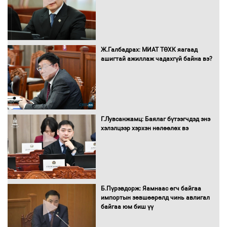
гадаад томилолтыг хориглолоо
Сайд нар төсвөө хэрхэн зарцуулах вэ?
Ж.Галбадрах: МИАТ ТӨХК яагаад
ашигтай ажиллаж чадахгүй байна вэ?
Засгийн газрын ээлжит хуралдаан
болж байна
Г.Лувсанжамц: Баялаг бүтээгчдэд энэ
хэлэлцээр хэрхэн нөлөөлөх вэ
Автомашинд улсын дугаарын тэгш,
сондгойгоор шатахуун олгоно
Б.Пүрэвдорж: Яамнаас өгч байгаа
импортын зөвшөөрөлд чинь авлигал
байгаа юм биш үү