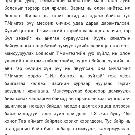
процесс дунд Т.Чимгээтэй холбоотой маш олон зүйл
болсныг тэрээр сая ярилаа. Зарим нь олон нийтэд ил
болсон. Жишээ нь, хорих ангид ял эдэлж байгаа хүн
Т.Чимгээ рүү мессеж бичиж, удаа дараа дарамталсан.
Хүний цогцос Т.Чимгээгийн гэрийн хашаанд аваачиж, гэр
бүл ээжийг нь айлган сүрдүүлсэн. Хууль хяналтын
байгууллагын нэр бүхий хүмүүс хувийн харилцаа тогтоож,
мансууруулах бодисыг Т.Чимгээгийн уух зүйлд нь олон
удаагийн давтамжтайгаар хийж, нүцгэн байсан зургийг нь
авч гэр бүлийн хүн рүү нь явуулсан. Энэ бичлэгийг
Т.Чимгээ өөрөө “…Ил болгох нь зүйтэй” гэж үзэж
байгаагаа хэллээ. Засгийн хурлаар нууцаас гаргах
асуудлыг ярилцана. Мансууруулах бодисоор дамжуулж
биеэ хянах чадваргүй байхад нь гарынх нь хээг хүртэл авч
ашигласан нөхцөл байдал мөрдөн шалгах явцад илэрсэн
байж магадгүй гэдэг зүйл яригдсан. 1.3 жил буюу 455
хоног Төв аймагт байрлах хорихт хоригдсон. Тус байр нь
стандартын байр биш, албаар тохижуулж, камержуулсан.