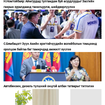
Н.Номтойбаяр: Аймгуудад тулгамдаж буй асуудлуудыг Засгийн
газрын хуралдаанд танилцуулж, шийдвэрлүүлнэ
С.Бямбацогт Зүүн Азийн эрэгтэйчүүдийн волейболын тэмцээнд
оролцож байгаа баг тамирчдад амжилт хүслээ
Автобензин, дизель түлшний онцгой албан татварыг тэглэлээ