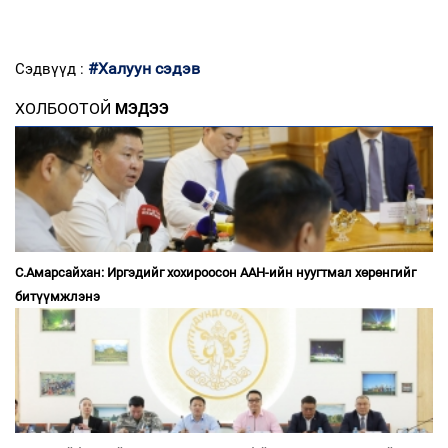
#Халуун сэдэв
Сэдвүүд :
ХОЛБООТОЙ
МЭДЭЭ
С.Амарсайхан: Иргэдийг хохироосон ААН-ийн нуугтмал хөрөнгийг
битүүмжлэнэ