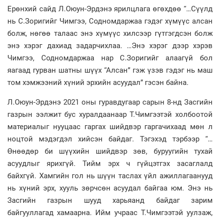
Ерөнхий сайд Л.Оюун-Эрдэнэ ярилцлага өгөхдөө “…Сүүлд
нь С.Зоригийг Чимгээ, Содномдаржаа гэдэг хүмүүс алсан
болж, нөгөө талаас энэ хүмүүс хилсээр гүтгэгдсэн болж
энэ хэрэг дахиад задарчихлаа. …Энэ хэрэг дээр хэрэв
Чимгээ, Содномдаржаа нар С.Зоригийг алаагүй бол
яагаад гурван шатны шүүх “Алсан” гэж үзэв гэдэг нь маш
том хэмжээний хүний эрхийн асуудал” гэсэн байна.
Л.Оюун-Эрдэнэ 2021 оны гуравдугаар сарын 8-нд Засгийн
газрын ээлжит бус хуралдаанаар Т.Чимгээтэй холбоотой
материалыг нууцаас гаргах шийдвэр гаргачихаад мөн л
ноцтой мэдэгдэл хийсэн байдаг. Тэгэхэд тэрбээр “…
Өнөөдөр би шүүхийн шийдвэр зөв, буруугийн тухай
асуудлыг ярихгүй. Тийм эрх ч гүйцэтгэх засаглалд
байхгүй. Хамгийн гол нь шүүн таслах үйл ажиллагаанууд
нь хүний эрх, хууль зөрчсөн асуудал байгаа юм. Энэ нь
Засгийн газрын шууд харьяанд байдаг зарим
байгууллагад хамаарна. Ийм учраас Т.Чимгээтэй уулзаж,