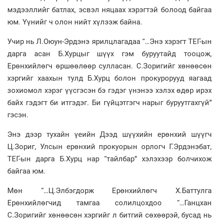
мэдээллийг батлах, эсвэл няцаах хэрэгтэй болоод байгаа
юм. Үүнийг ч олон нийт хүлээж байна.
Учир нь Л.Оюун-Эрдэнэ ярилцлагадаа “…Энэ хэрэгт ТЕГ-ын
дарга асан Б.Хурцыг шүүх гэм буруутайд тооцож,
Ерөнхийлөгч өршөөлөөр сулласан. С.Зоригийг хөнөөсөн
хэргийг хаахын тулд Б.Хурц болон прокурорууд яагаад
зохиомол хэрэг үүсгэсэн бэ гэдэг үнэнээ хэлэх өдөр ирэх
байх гэдэгт би итгэдэг. Би гүйцэтгэгч нарыг буруутгахгүй”
гэсэн.
Энэ дээр тухайн үеийн Дээд шүүхийн ерөнхий шүүгч
Ц.Зориг, Улсын ерөнхий прокуорын орлогч Г.Эрдэнэбат,
ТЕГ-ын дарга Б.Хурц нар “тайлбар” хэлэхээр болчихож
байгаа юм.
Мөн “…Ц.Элбэгдорж Ерөнхийлөгч Х.Баттулга
Ерөнхийлөгчид тамгаа солилцохдоо “…Ганцхан
С.Зоригийг хөнөөсөн хэргийг л битгий сөхөөрэй, бусад нь