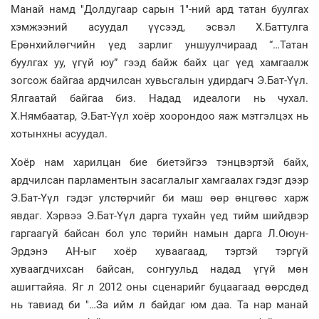
Манай намд "Долдугаар сарын 1"-ний ард татан буулгах
хэмжээний асуудал үүсээд, эсвэл Х.Баттулга
Ерөнхийлөгчийн үед зарлиг уншуулчираад “…Татан
буулгах уу, үгүй юу” гээд байж байх цаг үед хамгаалж
зогсож байгаа ардчилсан хувьсгалын удирдагч Э.Бат-Үүл.
Ялгаатай байгаа биз. Надад идеалоги нь чухал.
Х.Нямбаатар, Э.Бат-Үүл хоёр хоорондоо яаж мэтгэлцэх нь
хотынхны асуудал.
Хоёр нам харилцан бие биетэйгээ тэнцвэртэй байх,
ардчилсан парламентын засаглалыг хамгаалах гэдэг дээр
Э.Бат-Үүл гэдэг улстөрчийг би маш өөр өнцгөөс харж
явдаг. Хэрвээ Э.Бат-Үүл дарга тухайн үед тийм шийдвэр
гаргаагүй байсан бол улс төрийн намын дарга Л.Оюун-
Эрдэнэ АН-ыг хоёр хуваагаад, тэртэй тэргүй
хуваагдчихсан байсан, сонгуульд надад үгүй мөн
ашигтайяа. Яг л 2012 оны сценарийг буцаагаад өөрсдөд
нь тавиад би "…За ийм л байдаг юм даа. Та нар манай