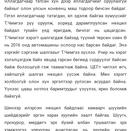
Яллагдагчаар татсан хүн дээр яллагдагчийг оруулахгүй
байхыг олон улсын конвенц маш тодоор бичсэн байдаг.
Гэтэл яллагдагчаар татагдан, ял эдэлж байгаа хүмүүсийг
Т.Чимгээ рүү оруулж, зориуд дарамтлуулсан нөхцөл
байдал тухайн үед яригдаж, бичлэг нь цацагдсан.
Т.Чимгээг хэрэгт шалгагдаж байхад түүний төрсөн охин Ө
нь 2016 онд автомашины ослоор нас барсан байдаг. Энэ
хэргийг сэргээж шалгахыг Т.Чимгээ хүслээ. Учир нь хэрэг
хэлэлцэгдэж байх явцад гарсан бөгөөд сүрдүүлэг байсан
байж болзошгүй гэж таамаглаж байна. ЦЕГ-т чиглэл өгч,
зайлшгүй шалгах нөхцөл үүсэж байна. Мөн хэрэгт
холбоогүй олон хүн эргэлтээр уулзсан асуудал байна.
Үүнээс цааш нотлох баримтуудыг үзүүлэх, ярих боломж
байхгүй.
Шинээр илэрсэн нөхцөл байдлаас хамаарч шүүхийн
шийдвэрийг эргэн харах хуулийн заалт байгаа. Шүүгч,
прокурор, мөрдөгч эрх бүхий албан тушаалтан эрх
хэмжээгээ урвуулан ашигласан нь хуулийн хүчин