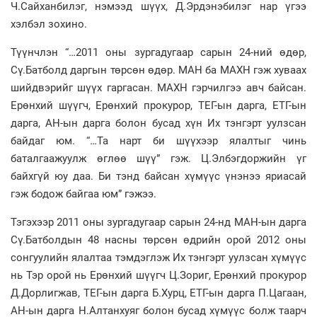
Ч.Сайханбилэг, нэмээд шүүх, Д.Эрдэнэбилэг нар үгээ
хэлбэл зохино.
Түүнчлэн “…2011 оны зургадугаар сарын 24-ний өдөр,
Сү.Батболд даргын төрсөн өдөр. МАН ба МАХН гэж хуваах
шийдвэрийг шүүх гаргасан. МАХН гэрчилгээ авч байсан.
Ерөнхий шүүгч, Ерөнхий прокурор, ТЕГ-ын дарга, ЕТГ-ын
дарга, АН-ын дарга болон бусад хүн Их тэнгэрт уулзсан
байдаг юм. “…Та нарт би шүүхээр ялалтыг чинь
баталгаажуулж өглөө шүү” гэж. Ц.Элбэгдоржийн үг
байхгүй юу даа. Би тэнд байсан хүмүүс үнэнээ яриасай
гэж бодож байгаа юм” гэжээ.
Тэгэхээр 2011 оны зургадугаар сарын 24-нд МАН-ын дарга
Сү.Батболдын 48 насны төрсөн өдрийн орой 2012 оны
сонгуулийн ялалтаа тэмдэглэж Их тэнгэрт уулзсан хүмүүс
нь Тэр орой нь Ерөнхий шүүгч Ц.Зориг, Ерөнхий прокурор
Д.Дорлигжав, ТЕГ-ын дарга Б.Хурц, ЕТГ-ын дарга П.Цагаан,
АН-ын дарга Н.Алтанхуяг болон бусад хүмүүс болж таарч