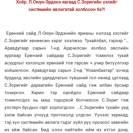
Хоёр. Л.Оюун-Эрдэнэ яагаад С.Зоригийн үхлийг
системийн авлигатай холбосон бэ?!
Ерөнхий сайд Л.Оюун-Эрдэнийн ярианы нэлээд хэсгийг
С.Зоригийг хөнөөсөн хэрэг эзэлжээ. Тухайлбал, тэрээр “…
Аравдугаар сарын 1-нд Ардчилсан холбоо эвслийн
хурлаар Ерөнхий сайдаар С.Зоригийг томилох тухай
асуудлыг хэлэлцэх ерөнхий тов гарсан ч учир битүүлгээр
хойшилсон. Аравдугаар сарын 2-нд “Улаанбаатар” зочид
буудалд эвслийн удирдлагын түвшний гол нөхөд цуглаад
С.Зоригийг дараагийн Ерөнхий сайд гэж албан бусаар
тохирсон. Харин тэр оройдоо Ерөнхий сайдаар
томилогдох нь маш тодорхой болчихсон С.Зориг гэж
улстөрч бусдын гарт хорлогдсон. …С.Зоригийн тухайн үед
хэлж байсан үгнүүд протоколд үлдсэн. Үүнээс харахад,
тэр хүн системийн авлига гэдэг зүйл рүү орохоос хамгийн
их айж байсан. Бид олон нийтийн ийм их итгэл дээр,