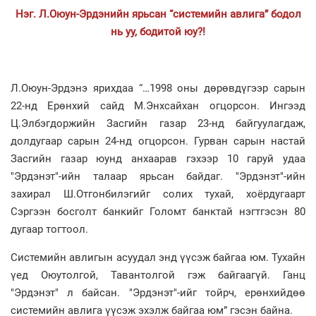
Нэг. Л.Оюун-Эрдэнийн ярьсан “системийн авлига” бодол
нь уу, бодитой юу?!
Л.Оюун-Эрдэнэ ярихдаа “…1998 оны дөрөвдүгээр сарын
22-нд Ерөнхий сайд М.Энхсайхан огцорсон. Ингээд
Ц.Элбэгдоржийн Засгийн газар 23-нд байгуулагдаж,
долдугаар сарын 24-нд огцорсон. Гурван сарын настай
Засгийн газар юунд анхаарав гэхээр 10 гаруй удаа
"Эрдэнэт"-ийн талаар ярьсан байдаг. "Эрдэнэт"-ийн
захирал Ш.Отгонбилэгийг солих тухай, хоёрдугаарт
Сэргээн босголт банкийг Голомт банктай нэгтгэсэн 80
дугаар тогтоол.
Системийн авлигын асуудал энд үүсэж байгаа юм. Тухайн
үед Оюутолгой, Тавантолгой гэж байгаагүй. Ганц
"Эрдэнэт" л байсан. "Эрдэнэт"-ийг тойрч, ерөнхийдөө
системийн авлига үүсэж эхэлж байгаа юм” гэсэн байна.