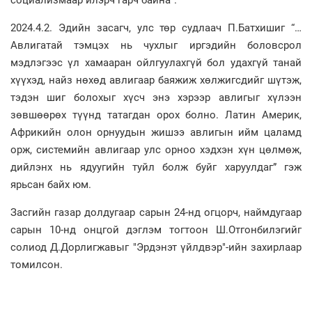
социализмаар илэрч гарч байна”.
2024.4.2. Эдийн засагч, улс төр судлаач П.Батхишиг “…
Авлигатай тэмцэх нь чухлыг иргэдийн боловсрол
мэдлэгээс үл хамааран ойлгуулахгүй бол удахгүй танай
хүүхэд, найз нөхөд авлигаар баяжиж хөлжигсдийг шүтэж,
тэдэн шиг болохыг хүсч энэ хэрээр авлигыг хүлээн
зөвшөөрөх түүнд татагдан орох болно. Латин Америк,
Африкийн олон орнуудын жишээ авлигын ийм цаламд
орж, системийн авлигаар улс орноо хэдхэн хүн цөлмөж,
дийлэнх нь ядуугийн туйл болж буйг харуулдаг” гэж
ярьсан байх юм.
Засгийн газар долдугаар сарын 24-нд огцорч, наймдугаар
сарын 10-нд онцгой дэглэм тогтоон Ш.Отгонбилэгийг
солиод Д.Дорлигжавыг "Эрдэнэт үйлдвэр"-ийн захирлаар
томилсон.