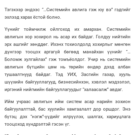
Тэгэхээр эндээс “…Системийн авлига гэж юу вэ” гэдгийг
эхлээд харах ёстой болно.
Үүнийг тоймчилж ойлгоход их амархан. Системийн
авлигын хор хохирол нь асар их байдаг. Голдуу нийтийн
эрх ашгийг хөнддөг. Ихэнх тохиолдолд хохирлыг мөнгөн
дүнгээр тооцох аргагүй бөгөөд манайхан үүнийг “…
Боломж хулгайлах” гэж томъёолдог. Учир нь системийн
авлигын бүтцийн цөм нь төрийн өндөр дээд албан
тушаалтнууд байдаг. Тэд УИХ, Засгийн газар, хууль
шүүхийн байгууллагууд, бизнесийнхэн, хэвлэл мэдээлэл,
иргэний нийгмийн байгууллагуудыг “халаасалж” авдаг.
Ийм учраас авлигын ийм систем асар нарийн зохион
байгуулалттай, бас хуулийн хамгаалалт дор оршдог. Энэ
бүтэц дэх “нэгж”-үүдийг илрүүлэх, шалгах, хариуцлага
тооцоход хүндрэлтэй гэсэн үг.