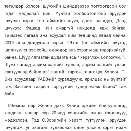
төгөлдөр болсон шүүхийн шийдвэрээр тогтоогдсон бол
гэдэг үндэслэл бий. Үүнтэй холбоотойгоор эрүүдэн
шүүсэн хэрэг Төв аймгийн шүүх, давж заалдах, Дээд
шүүхээс буцаад нэн амаргүй нөхцөлд явж байгаа.
Тиймээс яагаад энэ асуудал ийм төвшинд яваад байна.
2019 оны долдугаар сарын 29-нд Төв аймгийн шүүхэд
шилжүүлснээс хойш өнөөдөр энэ хэрэг маш тодорхойгүй
байна. Шүүх ялгаатай шударга ёсыг хэрэглэж болохгүй. “…
Шүүх яагаад зарим хэргийг хурдан, зарим хэргийг удаан
саатуулаад байна вэ” гэдгийг гаргаж тавих цаг болсон. “…
Энэ асуудлаар ҮАБЗ-ийг хуралдуулж, ярилцах нь зүйтэй”
гэж Засгийн газрын тэргүүний хувьд үзэж байна” гэж
байв.
Т.Чимгээ нар Женев дахь Хүний эрхийн байгууллагад
хандсан талаар сар 20-иод хоногийн өмнө хэвлэлүүд
мэдээлсэн. Тэд С.Зоригийн хэрэгт гүтгүүлэн, эрүүдэн
шүүлгэж, уг хэргийг хүлээснээ олон улсын хэрэг нээж