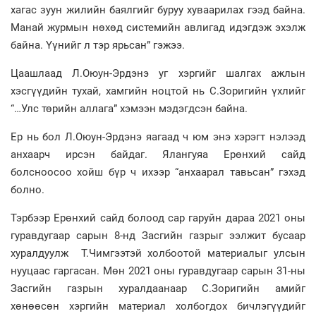
хагас зуун жилийн баялгийг буруу хуваарилах гээд байна.
Манай журмын нөхөд системийн авлигад идэгдэж эхэлж
байна. Үүнийг л тэр ярьсан” гэжээ.
Цаашлаад Л.Оюун-Эрдэнэ уг хэргийг шалгах ажлын
хэсгүүдийн тухай, хамгийн ноцтой нь С.Зоригийн үхлийг
“…Улс төрийн аллага” хэмээн мэдэгдсэн байна.
Ер нь бол Л.Оюун-Эрдэнэ яагаад ч юм энэ хэрэгт нэлээд
анхаарч ирсэн байдаг. Ялангуяа Ерөнхий сайд
болсноосоо хойш бүр ч ихээр “анхаарал тавьсан” гэхэд
болно.
Тэрбээр Ерөнхий сайд болоод сар гаруйн дараа 2021 оны
гуравдугаар сарын 8-нд Засгийн газрыг ээлжит бусаар
хуралдуулж Т.Чимгээтэй холбоотой материалыг улсын
нууцаас гаргасан. Мөн 2021 оны гуравдугаар сарын 31-ны
Засгийн газрын хуралдаанаар С.Зоригийн амийг
хөнөөсөн хэргийн материал холбогдох бичлэгүүдийг