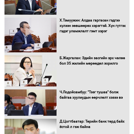
Нөөцийн махны худалдаа,
Х.Тэмүүжин: Алдаа гаргасан гэдгээ
борлуулалтыг нээлттэй ил тод
хүлээн зөвшөөрөх хэрэгтэй. Хүн гүтгэх
болгоно
гэдэг уламжлалт гэмт хэрэг
Монгол Улс “COP17”-д “Тал хээрийн
Б.Жаргалан: Эдийн засгийн эрх чөлөө
төлөвлөгөө”-гөө танилцуулна
бол 35 жилийн мөрөөдөл зорилго
16 төрлийн эмийг нэг эх үүсвэрээс
Ч.Лодойсамбуу: "Тээг тушаа" болж
худалдан авах журмыг баталлаа
байгаа хуулиудын өөрчлөлт хэзээ вэ
Д.Цогтбаатар: Төрийн банк төрд байх
Бүх шатанд хэмнэлтийн горимд
ёстой л гэж байна
шилжиж, найр наадам, зөвлөгөөн,