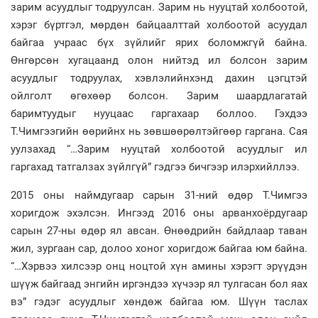
зарим асуудлыг тодруулсан. Зарим нь нууцтай холбоотой,
хэрэг бүртгэл, мөрдөн байцаалттай холбоотой асуудал
байгаа учраас бүх зүйлийг ярих боломжгүй байна.
Өнгөрсөн хугацаанд олон нийтэд ил болсон зарим
асуудлыг тодруулах, хэвлэлийнхэнд дахин цэгцтэй
ойлголт өгөхөөр болсон. Зарим шаардлагатай
баримтуудыг нууцаас гаргахаар боллоо. Гэхдээ
Т.Чимгээгийн өөрийнх нь зөвшөөрөлтэйгөөр гаргана. Сая
уулзахад “…Зарим нууцтай холбоотой асуудлыг ил
гаргахад татгалзах зүйлгүй” гэдгээ бичгээр илэрхийллээ.
2015 оны наймдугаар сарын 31-ний өдөр Т.Чимгээ
хоригдож эхэлсэн. Ингээд 2016 оны арванхоёрдугаар
сарын 27-ны өдөр ял авсан. Өнөөдрийн байдлаар таван
жил, зургаан сар, долоо хоног хоригдож байгаа юм байна.
“…Хэрвээ хилсээр онц ноцтой хүн амины хэрэгт эрүүдэн
шүүж байгаад энгийн иргэндээ хүчээр ял тулгасан бол яах
вэ” гэдэг асуудлыг хөндөж байгаа юм. Шүүн таслах