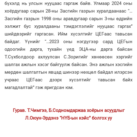
бүхэлд нь улсын нууцаас гаргаж байв. Улмаар 2024 оны
хоёрдугаар сарын 28-ны Засгийн газрын хуралдаанаас “…
Засгийн газрын 1998 оны аравдугаар сарын 3-ны өдрийн
ээлжит бус хуралдааны тэмдэглэлийг нууцаас гаргах”
шийдвэрийг гаргасан. Ийм хүсэлтийг ЦЕГ-аас тавьсан
байдаг. Үүнийг “…2023 оны нэгдүгээр сард ЦЕГ-ын
одоогийн дарга, тухайн үед ЭЦА-ны дарга байсан
Т.Сүхболдоор ахлуулсан С.Зоригийг хөнөөсөн хэргийг
шалгах ажлын хэсэг байгуулж байсан. Энэ ажлын хэсгийн
мөрдөн шалгалтын явцад шинээр нөхцөл байдал илэрсэн
учраас ЦЕГ-аас дээрх хүсэлтийг тавьсан байх
магадлалтай” гэж яригдсан юм.
Гурав. Т.Чимгээ, Б.Содномдаржаа хоёрын асуудлыг
Л.Оюун-Эрдэнэ “НҮБ-ын кэйс” болгох уу