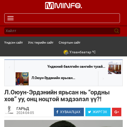
Toggle
navigation
Үндсэн сайт
Улс төрийн сайт
Спортын сайт
o
Улаанбаатар
C
Үндэсний баялгийн сангийн тухай...
Л.Оюун-Эрдэнийн ярьсан...
Л.Оюун-Эрдэнийн ярьсан нь “ордны
хов” уу, онц ноцтой мэдээлэл үү?!
ГАРЬД
ХУВААЛЦАХ
ЖИРГЭХ
2024-04-05