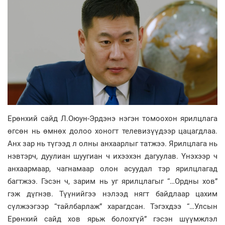
Ерөнхий сайд Л.Оюун-Эрдэнэ нэгэн томоохон ярилцлага
өгсөн нь өмнөх долоо хоногт телевизүүдээр цацагдлаа.
Анх зар нь түгээд л олны анхаарлыг татжээ. Ярилцлага нь
нэвтэрч, дуулиан шуугиан ч ихээхэн дагуулав. Үнэхээр ч
анхаармаар, чагнамаар олон асуудал тэр ярилцлагад
багтжээ. Гэсэн ч, зарим нь уг ярилцлагыг “…Ордны хов”
гэж дүгнэв. Түүнийгээ нэлээд нягт байдлаар цахим
сүлжээгээр “тайлбарлаж” харагдсан. Тэгэхдээ “…Улсын
Ерөнхий сайд хов ярьж болохгүй” гэсэн шүүмжлэл