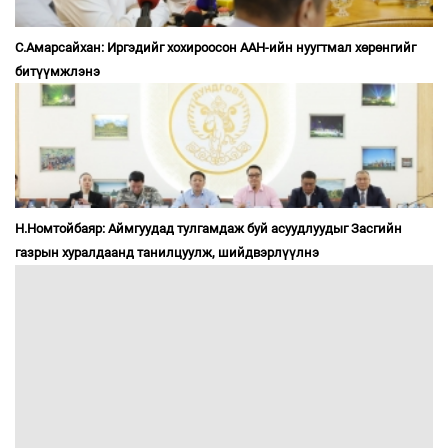
С.Амарсайхан: Иргэдийг хохироосон ААН-ийн нуугтмал хөрөнгийг
битүүмжлэнэ
Н.Номтойбаяр: Аймгуудад тулгамдаж буй асуудлуудыг Засгийн
газрын хуралдаанд танилцуулж, шийдвэрлүүлнэ