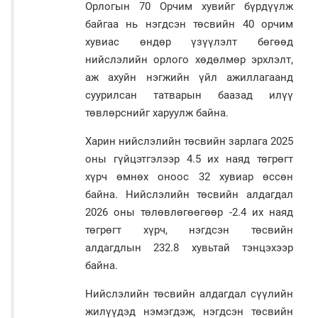
Орлогын 70 Орчим хувийг бүрдүүлж
байгаа нь нэгдсэн төсвийн 40 орчим
хувиас өндөр үзүүлэлт бөгөөд
нийслэлийн орлого хөдөлмөр эрхлэлт,
аж ахуйн нэгжийн үйл ажиллагаанд
суурилсан татварын баазад илүү
төвлөрснийг харуулж байна.
Харин нийслэлийн төсвийн зарлага 2025
оны гүйцэтгэлээр 4.5 их наяд төгрөгт
хүрч өмнөх оноос 32 хувиар өссөн
байна. Нийслэлийн төсвийн алдагдал
2026 оны төлөвлөгөөгөөр -2.4 их наяд
төгрөгт хүрч, нэгдсэн төсвийн
алдагдлын 232.8 хувьтай тэнцэхээр
байна.
Нийслэлийн төсвийн алдагдал сүүлийн
жилүүдэд нэмэгдэж, нэгдсэн төсвийн