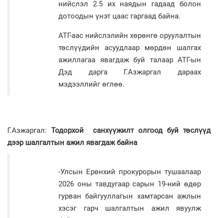
нийслэл 2.5 их наядын гадаад болон
дотоодын үнэт цаас гаргаад байна.
АТГ-аас нийслэлийн хөрөнгө оруулалтын
төслүүдийн асуудлаар мөрдөн шалгах
ажиллагаа явагдаж буй талаар АТГ-ын
Дэд дарга Г.Азжаргал дараах
мэдээллийг өглөө.
Г.Азжаргал:
Тодорхой санхүүжилт олгоод буй төслүүд
дээр шалгалтын ажил явагдаж байна
-Улсын Ерөнхий прокурорын тушаалаар
2026 оны тавдугаар сарын 19-ний өдөр
гурван байгууллагын хамтарсан ажлын
хэсэг гарч шалгалтын ажил явуулж