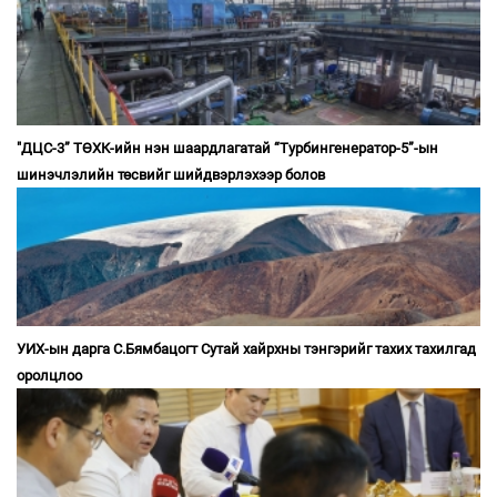
"ДЦС-3” ТӨХК-ийн нэн шаардлагатай “Турбингенератор-5”-ын
шинэчлэлийн төсвийг шийдвэрлэхээр болов
УИХ-ын дарга С.Бямбацогт Сутай хайрхны тэнгэрийг тахих тахилгад
оролцлоо