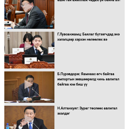
Бүх шатанд хэмнэлтийн горимд
шилжиж, найр наадам, зөвлөгөөн,
Г.Лувсанжамц: Баялаг бүтээгчдэд энэ
гадаад томилолтыг хориглолоо
хэлэлцээр хэрхэн нөлөөлөх вэ
Сайд нар төсвөө хэрхэн зарцуулах вэ?
Б.Пүрэвдорж: Яамнаас өгч байгаа
импортын зөвшөөрөлд чинь авлигал
байгаа юм биш үү
Засгийн газрын ээлжит хуралдаан
болж байна
Н.Алтанхуяг: Зураг төслөөс авлигал
эхэлдэг