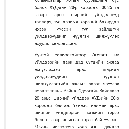
-Улаанбаатар хотын суурьшлын бүс
болох ХУД-ийн 20-р хорооны 30.25 га
газарт арьс ширний үйлдвэрүүд
төвлөрч, тус орчимд хөрсний бохирдол
ихээр үүссэн тул зайлшгүй
үйлдвэрүүдийг нүүлгэн шилжүүлэх
асуудал хөндөгдсөн.
Үүнтэй холбоотойгоор Эмээлт аж
үйлдвэрийн парк дэд бүтцийн ажлаа
эхлүүлэхээр арьс ширний
үйлдвэрүүдийн нүүлгэн
шилжүүлэлтийн ажлыг зэрэг явуулах
зорилт тавьж байна. Одоогийн байдлаар
28 арьс ширний үйлдвэр ХУД-ийн 20-р
хороонд байгаа. Үүнээс найман арьс
ширний үйлдвэртэй нэгжийн гэрээ
болон газар ашиглах гэрээ байгуулсан.
Махны чиглэлээр хоёр ААН, дайвар