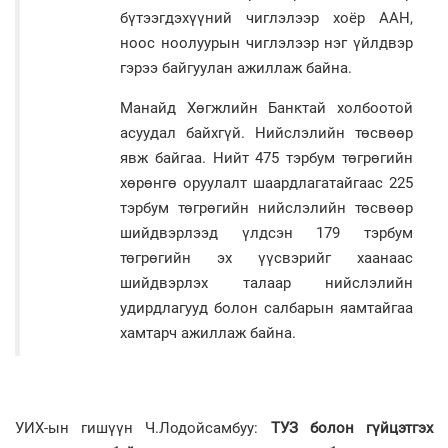
бүтээгдэхүүний чиглэлээр хоёр ААН,
ноос ноолуурын чиглэлээр нэг үйлдвэр
гэрээ байгуулан ажиллаж байна.
Манайд Хөгжлийн Банктай холбоотой
асуудал байхгүй. Нийслэлийн төсвөөр
явж байгаа. Нийт 475 тэрбум төгрөгийн
хөрөнгө оруулалт шаардлагатайгаас 225
тэрбум төгрөгийн нийслэлийн төсвөөр
шийдвэрлээд үлдсэн 179 тэрбум
төгрөгийн эх үүсвэрийг хаанаас
шийдвэрлэх талаар нийслэлийн
удирдлагууд болон салбарын яамтайгаа
хамтарч ажиллаж байна.
УИХ-ын гишүүн Ч.Лодойсамбуу:
ТУЗ болон гүйцэтгэх