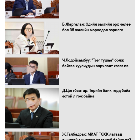
Санхүүгийн хэмнэлтийн горимд эрүүл
Б.Жаргалан: Эдийн засгийн эрх чөлөө
мэндийн салбар хамаарахгүй
бол 35 жилийн мөрөөдөл зорилго
Нөөцийн махны худалдаа,
Ч.Лодойсамбуу: "Тээг тушаа" болж
борлуулалтыг нээлттэй ил тод
байгаа хуулиудын өөрчлөлт хэзээ вэ
болгоно
Д.Цогтбаатар: Төрийн банк төрд байх
ёстой л гэж байна
Монгол Улс “COP17”-д “Тал хээрийн
төлөвлөгөө”-гөө танилцуулна
16 төрлийн эмийг нэг эх үүсвэрээс
Ж.Галбадрах: МИАТ ТӨХК яагаад
худалдан авах журмыг баталлаа
ашигтай ажиллаж чадахгүй байна вэ?