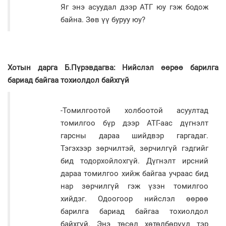
Яг энэ асуудал дээр АТГ юу гэж бодож
байна. Зөв үү буруу юу?
Хотын дарга Б.Пүрэвдагва: Нийслэл өөрөө барилга
бариад байгаа тохиолдол байхгүй
-Томилгоотой холбоотой асуултад
томилгоо бүр дээр АТГ-аас дүгнэлт
гарсны дараа шийдвэр гаргадаг.
Тэгэхээр зөрчилтэй, зөрчилгүй гэдгийг
бид тодорхойлохгүй. Дүгнэлт ирсний
дараа томилгоо хийж байгаа учраас бид
нар зөрчилгүй гэж үзэн томилгоо
хийдэг. Одоогоор нийслэл өөрөө
барилга бариад байгаа тохиолдол
байхгүй. Энэ төсөл хөтөлбөрүүд тэр