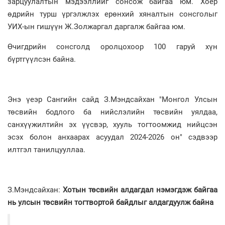
зарцуулалтын мэдээллийг сонсож байгаа юм. Хоёр
өдрийн турш үргэлжлэх ерөнхий хяналтын сонсголыг
УИХ-ын гишүүн Ж.Золжаргал даргалж байгаа юм.
Өчигдрийн сонсголд оролцохоор 100 гаруй хүн
бүртгүүлсэн байна.
Энэ үеэр Сангийн сайд З.Мэндсайхан "Монгол Улсын
төсвийн бодлого ба нийслэлийн төсвийн уялдаа,
санхүүжилтийн эх үүсвэр, хууль тогтоомжид нийцсэн
эсэх болон анхаарах асуудал 2024-2026 он" сэдвээр
илтгэл танилцууллаа.
З.Мэндсайхан:
Хотын төсвийн алдагдал нэмэгдэж байгаа
нь улсын төсвийн тогтвортой байдлыг алдагдуулж байна