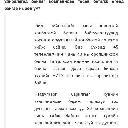
удирдлагад байдаг компанидаа төсөв баталж өгөөд
байгаа нь зөв үү?
-Бид нийслэлийн мега төсөлтэй
холбоотой бүтээн байгуулалтуудад
хөрөнгө оруулалттай холбоотой сонсгол
хийж байна. Энэ бүхэнд 45
төлөөлөгчийн чинь 43 нь оролцчихсон
байна. Татгалзсан найман тохиолдол л
байна. Цагаан дээр хараар бичсэн
хуулийг НИТХ тэр чигт нь зөрччихсөн
байна.
Нэгдүгээрт, барилгыг хувийн
хэвшлийнхэн барьж чадахгүй гэх
дүгнэлт гарсан юм уу. 80 компанийн
чинь хийж байгаа ажлыг хувийн
хэвшлийнхэн хийж чадахгүй гэх дүгнэлт