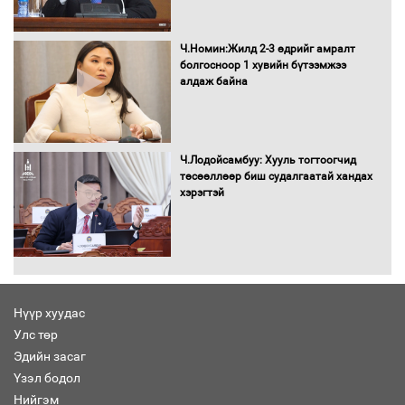
Автомашинд улсын дугаарын тэгш,
сондгойгоор шатахуун олгоно
Ч.Номин:Жилд 2-3 өдрийг амралт
болгосноор 1 хувийн бүтээмжээ
алдаж байна
Бага орлоготой иргэдийн орлогод
татвар ногдуулахгүй байх эрх зүйн
орчныг бүрдүүллээ
Ч.Лодойсамбуу: Хууль тогтоогчид
төсөөллөөр биш судалгаатай хандах
хэрэгтэй
Хөшөө бүтсэн түүхийг өгүүлэх 7
баримт
Нүүр хуудас
Улс төр
Хөвсгөл нуурын лусыг тахих төрийн
тахилгын ёслол боллоо
Эдийн засаг
Үзэл бодол
Нийгэм