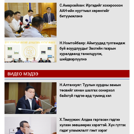
С.Амарсайхан: Иргэдийг хохироосон
ААН-ийн нуугтмал хөрөнгийг
битүүмжлэнэ
Н.Номтойбаяр: Аймгуудад тулгамдаж
буй асуудлуудыг Засгийн газрын
хуралдаанд танилцуулж,
шийдвэрлүүлнэ
ВИДЕО МЭДЭЭ
С.Бямбацогт Зүүн Азийн
эрэгтэйчүүдийн волейболын тэмцээнд
Н.Алтанхуяг: Туулын хурдны замын
оролцож байгаа баг тамирчдад
төсвийг хянан шалгах сонирхол
амжилт хүслээ
байхгүй гэдгээ ард түмэнд хэл
Х.Тэмүүжин: Алдаа гаргасан гэдгээ
Автобензин, дизель түлшний онцгой
хүлээн зөвшөөрөх хэрэгтэй. Хүн гүтгэх
албан татварыг тэглэлээ
гэдэг уламжлалт гэмт хэрэг