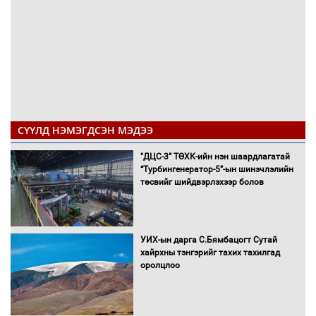
СҮҮЛД НЭМЭГДСЭН МЭДЭЭ
"ДЦС-3” ТӨХК-ийн нэн шаардлагатай
“Турбингенератор-5”-ын шинэчлэлийн
төсвийг шийдвэрлэхээр болов
УИХ-ын дарга С.Бямбацогт Сутай
хайрхны тэнгэрийг тахих тахилгад
оролцлоо