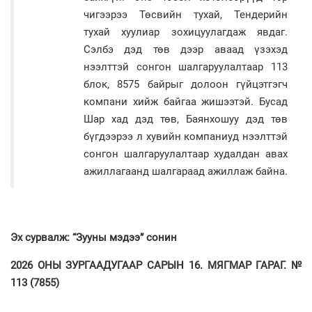
чигээрээ Төсвийн тухай, Тендерийн
тухай хуулиар зохицуулагдаж явдаг.
Сэлбэ дэд төв дээр аваад үзэхэд
нээлттэй сонгон шалгаруулалтаар 113
блок, 8575 байрыг долоон гүйцэтгэгч
компани хийж байгаа жишээтэй. Бусад
Шар хад дэд төв, Баянхошуу дэд төв
бүгдээрээ л хувийн компаниуд нээлттэй
сонгон шалгаруулалтаар худалдан авах
ажиллагаанд шалгараад ажиллаж байна.
Эх сурвалж: “Зууны мэдээ” сонин
2026 ОНЫ ЗУРГААДУГААР САРЫН 16. МЯГМАР ГАРАГ. №
113 (7855)