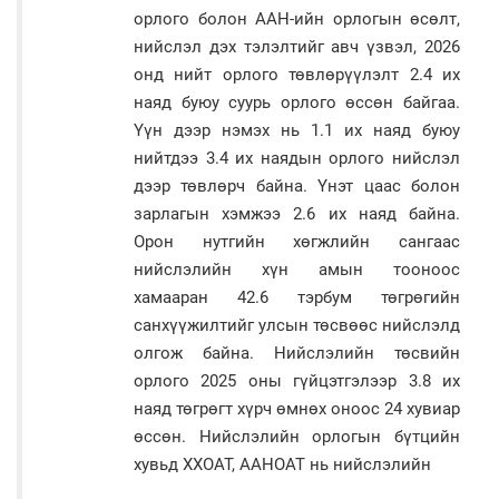
орлого болон ААН-ийн орлогын өсөлт,
нийслэл дэх тэлэлтийг авч үзвэл, 2026
онд нийт орлого төвлөрүүлэлт 2.4 их
наяд буюу суурь орлого өссөн байгаа.
Үүн дээр нэмэх нь 1.1 их наяд буюу
нийтдээ 3.4 их наядын орлого нийслэл
дээр төвлөрч байна. Үнэт цаас болон
зарлагын хэмжээ 2.6 их наяд байна.
Орон нутгийн хөгжлийн сангаас
нийслэлийн хүн амын тооноос
хамааран 42.6 тэрбум төгрөгийн
санхүүжилтийг улсын төсвөөс нийслэлд
олгож байна. Нийслэлийн төсвийн
орлого 2025 оны гүйцэтгэлээр 3.8 их
наяд төгрөгт хүрч өмнөх оноос 24 хувиар
өссөн. Нийслэлийн орлогын бүтцийн
хувьд ХХОАТ, ААНОАТ нь нийслэлийн