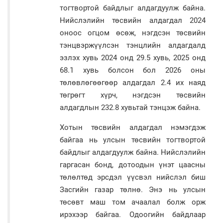
тогтвортой байдлыг алдагдуулж байна.
Нийслэлийн төсвийн алдагдал 2024
оноос огцом өсөж, нэгдсэн төсвийн
тэнцвэржүүлсэн тэнцлийн алдагдалд
эзлэх хувь 2024 онд 29.5 хувь, 2025 онд
68.1 хувь болсон бол 2026 оны
төлөвлөгөөгөөр алдагдал 2.4 их наяд
төгрөгт хүрч, нэгдсэн төсвийн
алдагдлын 232.8 хувьтай тэнцэж байна.
Хотын төсвийн алдагдал нэмэгдэж
байгаа нь улсын төсвийн тогтвортой
байдлыг алдагдуулж байна. Нийслэлийн
гаргасан бонд, дотоодын үнэт цаасны
төлөлтөд эрсдэл үүсвэл нийслэл биш
Засгийн газар төлнө. Энэ нь улсын
төсөвт маш том ачаалал болж орж
ирэхээр байгаа. Одоогийн байдлаар