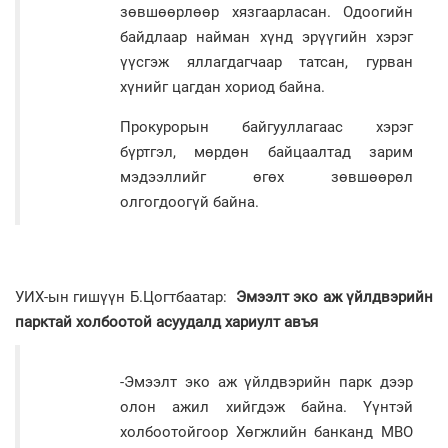
зөвшөөрлөөр хязгаарласан. Одоогийн
байдлаар найман хүнд эрүүгийн хэрэг
үүсгэж яллагдагчаар татсан, гурван
хүнийг цагдан хориод байна.
Прокурорын байгууллагаас хэрэг
бүртгэл, мөрдөн байцаалтад зарим
мэдээллийг өгөх зөвшөөрөл
олгогдоогүй байна.
УИХ-ын гишүүн Б.Цогтбаатар:
Эмээлт эко аж үйлдвэрийн
парктай холбоотой асуудалд хариулт авъя
-Эмээлт эко аж үйлдвэрийн парк дээр
олон ажил хийгдэж байна. Үүнтэй
холбоотойгоор Хөгжлийн банканд MBO