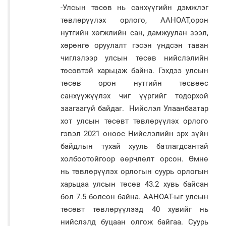
-Улсын төсөв нь санхүүгийн дэмжлэг
төвлөрүүлэх орлого, ААНОАТ,орон
нутгийн хөгжлийн сан, дамжуулан зээл,
хөрөнгө оруулалт гэсэн үндсэн таван
чиглэлээр улсын төсөв нийслэлийн
төсөвтэй харьцаж байна. Гэхдээ улсын
төсөв орон нутгийн төсвөөс
санхүүжүүлэх чиг үүргийг тодорхой
заагаагүй байдаг. Нийслэл Улаанбаатар
хот улсын төсөвт төвлөрүүлэх орлого
гэвэл 2021 оноос Нийслэлийн эрх зүйн
байдлын тухай хууль батлагдсантай
холбоотойгоор өөрчлөлт орсон. Өмнө
нь төвлөрүүлэх орлогын суурь орлогын
харьцаа улсын төсөв 43.2 хувь байсан
бол 7.5 болсон байна. ААНОАТ-ыг улсын
төсөвт төвлөрүүлээд 40 хувийг нь
нийслэлд буцаан олгож байгаа. Суурь