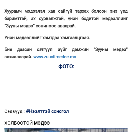
Хуурамч мэдээлэл хаа сайгүй тархах болсон энэ үед
баримттай, эх сурвалжтай, үнэн бодитой мэдээллийг
“Зууны мэдээ” сониноос аваарай.
Үнэн мэдээллийг хамтдаа хамгаалцгаая.
Бие даасан сэтгүүл зүйг дэмжин "Зууны мэдээ"
захиалаарай.
www.zuuniimedee.mn
ФОТО:
#Нээлттэй сонсгол
Сэдвүүд :
ХОЛБООТОЙ
МЭДЭЭ