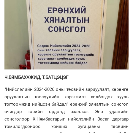
Ч.БЯМБАХАЖИД, Т.БАТЦЭЦЭГ
"Нийслэлийн 2024-2026 оны төсвийн зарцуулалт, хөрөнгө
оруулалтын төслүүдийн хэрэгжилт холбогдох хууль
тогтоомжид нийцсэн байдал" ерөнхий хяналтын сонсгол
өчигдөр төрийн ордонд эхэллээ. Энэ удаагийн
сонсголоор Х.Нямбаатарыг нийслэлийн Засаг даргаар
томилогдсоноос хойших хугацааны төсвийн