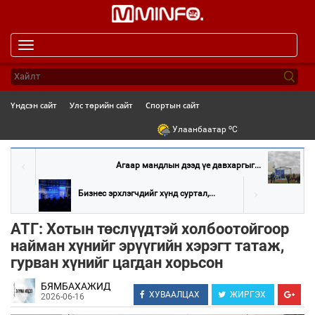
Toggle
navigation
Үндсэн сайт
Улс төрийн сайт
Спортын сайт
o
Улаанбаатар
C
Агаар мандлын дээд үе давхаргыг...
Бизнес эрхлэгчдийг хүнд суртал,...
АТГ: Хотын төслүүдтэй холбоотойгоор
найман хүнийг эрүүгийн хэрэгт татаж,
гурван хүнийг цагдан хорьсон
БЯМБАХАЖИД
ХУВААЛЦАХ
ЖИРГЭХ
2026-06-16