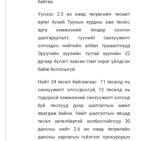
байгаа.
Үүнээс 2.3 их наяд төгрөгийн төсөвт
өртөг бүхий Туулын хурдны зам төсөл,
арга хэмжээний тендер сонгон
шалгаруулалт, түүнийг санхүүжилт
олгохдоо нийтийн албан тушаалтнууд
Эрүүгийн хуулийн тусгай хуулийн 22
дугаар бүлэгт заасан гэмт хэрэг үйлдсэн
байж болзошгүй.
Нийт 24 төсөл байгаагаас 11 төсөлд нь
санхүүжилт олгогдоогүй, 13 төсөлд нь
тодорхой хэмжээний санхүүжилт олгоод
буй төслүүд дээр шалгалтын ажил
явагдаж байна. Нийт шалгалтын явцад
төсөл хөтөлбөртэй холбоотойгоор 30
дансны нийт 2.6 их наяд төгрөгийн
дансны зарлагын гүйлгээг прокурорын