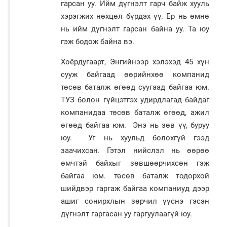
гарсан уу. Ийм дүгнэлт гарч байж хууль
хэрэгжих нөхцөл бүрдэх үү. Ер нь өмнө
нь ийм дүгнэлт гарсан байна уу. Та юу
гэж бодож байна вэ.
Хоёрдугаарт, Энгийнээр хэлэхэд 45 хүн
сууж байгаад өөрийнхөө компанид
төсөв баталж өгөөд суугаад байгаа юм.
ТУЗ болон гүйцэтгэх удирдлагад байдаг
компанидаа төсөв баталж өгөөд, ажил
өгөөд байгаа юм. Энэ нь зөв үү, буруу
юу. Уг нь хуульд болохгүй гээд
заачихсан. Гэтэл нийслэл нь өөрөө
өмчтэй байхыг зөвшөөрчихсөн гэж
байгаа юм. төсөв баталж тодорхой
шийдвэр гаргаж байгаа компаниуд дээр
ашиг сонирхлын зөрчил үүснэ гэсэн
дүгнэлт гаргасан уу гаргуулаагүй юу.