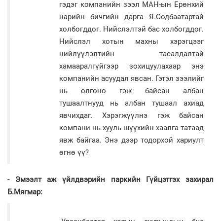
гэдэг компанийн зээл МАН-ын Ерөнхий
нарийн бичгийн дарга Я.Содбаатартай
холбогддог. Нийслэлтэй бас холбогддог.
Нийслэл хотын махны хэрэгцээг
нийлүүлэлтийн тасалдалтай
хамааралгүйгээр зохицуулахаар энэ
компанийн асуудал явсан. Гэтэл зээлийг
нь олгоно гэж байсан албан
тушаалтнууд нь албан тушаал ахиад
явчихдаг. Хэрэгжүүлнэ гэж байсан
компани нь хууль шүүхийн хаалга татаад
явж байгаа. Энэ дээр тодорхой хариулт
өгнө үү?
- Эмээлт аж үйлдвэрийн паркийн Гүйцэтгэх захирал
Б.Мягмар: