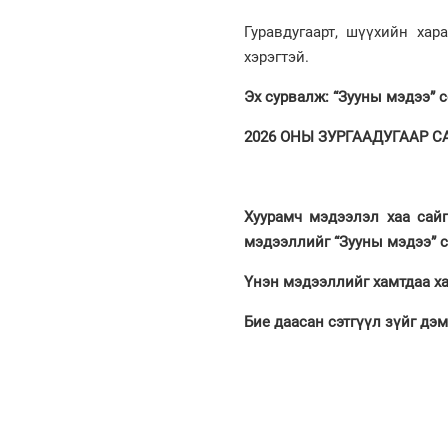
Гуравдугаарт, шүүхийн хар
хэрэгтэй.
Эх сурвалж: “Зууны мэдээ” 
2026 ОНЫ ЗУРГААДУГААР САР
Хуурамч мэдээлэл хаа сайг
мэдээллийг “Зууны мэдээ” 
Үнэн мэдээллийг хамтдаа ха
Бие даасан сэтгүүл зүйг дэ