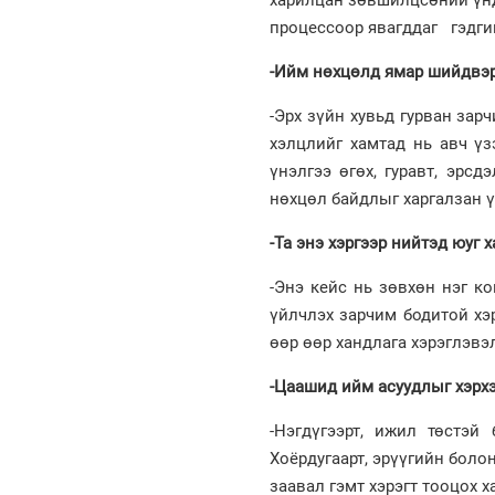
процессоор явагддаг гэдгий
-Ийм нөхцөлд ямар шийдвэр,
-Эрх зүйн хувьд гурван зарч
хэлцлийг хамтад нь авч үз
үнэлгээ өгөх, гуравт, эрс
нөхцөл байдлыг харгалзан ү
-Та энэ хэргээр нийтэд юуг 
-Энэ кейс нь зөвхөн нэг к
үйлчлэх зарчим бодитой хэ
өөр өөр хандлага хэрэглэвэл
-Цаашид ийм асуудлыг хэрх
-Нэгдүгээрт, ижил төстэй
Хоёрдугаарт, эрүүгийн боло
заавал гэмт хэрэгт тооцох х