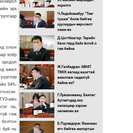
35 жилийн мөрөөдөл
хохирол
шинэчлэлийн төсвийг
зорилго
гийн эрх
шийдвэрлэхээр болов
Ч.Лодойсамбуу: "Тээг
уулгаар
УИХ-ын дарга
тушаа" болж байгаа
С.Бямбацогт Сутай
хуулиудын өөрчлөлт
хайрхны тэнгэрийг тахих
хэзээ вэ
тахилгад оролцлоо
Д.Цогтбаатар: Төрийн
банк төрд байх ёстой л
С.Амарсайхан: Иргэдийг
нд олон
гэж байна
хохироосон ААН-ийн
аар хоёр
нуугтмал хөрөнгийг
битүүмжлэнэ
 эрсдэл
Ж.Галбадрах: МИАТ
энд ажил
Н.Номтойбаяр:
ТӨХК яагаад ашигтай
Аймгуудад тулгамдаж
 үүргээр
ажиллаж чадахгүй
буй асуудлуудыг
байна вэ?
ийн 34%-
Засгийн газрын
үгнэсэн.
хуралдаанд танилцуулж,
Г.Лувсанжамц: Баялаг
шийдвэрлүүлнэ
ТУЗ-ийн
бүтээгчдэд энэ
С.Бямбацогт Зүүн Азийн
хэлэлцээр хэрхэн
сэг нь,
эрэгтэйчүүдийн
нөлөөлөх вэ
тэй гэж
волейболын тэмцээнд
 болгон
оролцож байгаа баг
Б.Пүрэвдорж: Яамнаас
тамирчдад амжилт
ж буй нь
өгч байгаа импортын
хүслээ