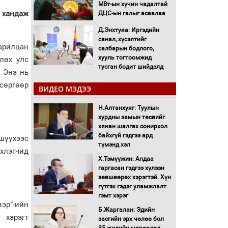
МВт-ын хүчин чадалтай
й хандаж
ДЦС-ын галыг асаалаа
Д.Энхтуяа: Иргэдийн
санал, хүсэлтийг
арилцан
салбарын бодлого,
хууль тогтоомжид
лөх улс
тусган бодит шийдэлд
 Энэ нь
хүргэхийн төлөө
 сөргөөр
ажиллана
ВИДЕО МЭДЭЭ
Засгийн газраас
Н.Алтанхуяг: Туулын
хөнгөлөлттэй зээлээр
хурдны замын төсвийг
дэмжсэний үр дүнд
хянан шалгах сонирхол
шатахуун хадгалах
байхгүй гэдгээ ард
савнууд эхнээсээ
шүүхээс
түмэнд хэл
ашиглалтад орж байна
рхлэгчид
Х.Тэмүүжин: Алдаа
“Цааснаас чөлөөлье”
гаргасан гэдгээ хүлээн
зөвлөлдөх хэлэлцүүлэг
зөвшөөрөх хэрэгтэй. Хүн
боллоо
гүтгэх гэдэг уламжлалт
гэмт хэрэг
эр”-ийн
"ДЦС-3” ТӨХК-ийн нэн
Б.Жаргалан: Эдийн
 хэрэгт
шаардлагатай
засгийн эрх чөлөө бол
“Турбингенератор-5”-ын