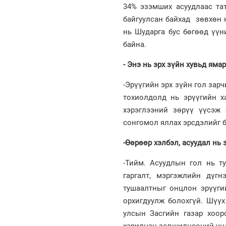
34% эзэмших асуудлаас тат
байгуулсан байхад зөвхөн н
нь Шударга бус бөгөөд үүн
байна.
- Энэ нь эрх зүйн хувьд яма
-Эрүүгийн эрх зүйн гол зар
тохиолдолд нь эрүүгийн ха
хэрэглээний зөрүү үүсэж 
сонгомол яллах эрсдэлийг б
-Өөрөөр хэлбэл, асуудал нь 
-Тийм. Асуудлын гол нь т
гаргалт, мэргэжлийн дүг
тушаалтныг онцлон эрүүги
орхигдуулж болохгүй. Шүү
улсын Засгийн газар хоор
харилцан зөвшилцсөний үнд