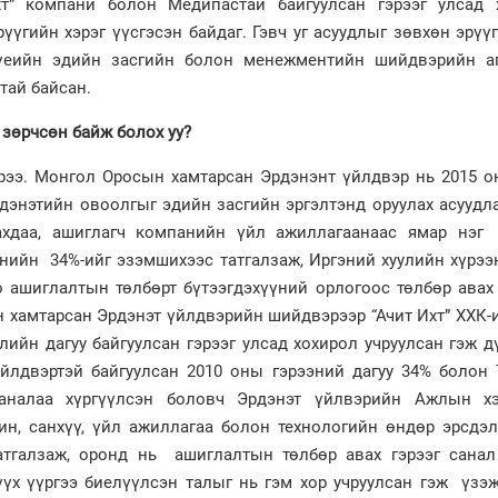
хт” компани болон Медипастай байгуулсан гэрээг улсад 
рүүгийн хэрэг үүсгэсэн байдаг. Гэвч уг асуудлыг зөвхөн эрүү
 үеийн эдийн засгийн болон менежментийн шийдвэрийн аг
тай байсан.
ь зөрчсөн байж болох уу?
эрээ. Монгол Оросын хамтарсан Эрдэнэнт үйлдвэр нь 2015 о
дэнэтийн овоолгыг эдийн засгийн эргэлтэнд оруулах асуудл
лахдаа, ашиглагч компанийн үйл ажиллагаанаас ямар нэг
панийн 34%-ийг эзэмшихээс татгалзаж, Иргэний хуулийн хүрэ
го ашиглалтын төлбөрт бүтээгдэхүүний орлогоос төлбөр авах
н хамтарсан Эрдэнэт үйлдвэрийн шийдвэрээр “Ачит Ихт” ХХК-
лийн дагуу байгуулсан гэрээг улсад хохирол учруулсан гэж д
йлдвэртэй байгуулсан 2010 оны гэрээний дагуу 34% болон 
аналаа хүргүүлсэн боловч Эрдэнэт үйлвэрийн Ажлын хэ
ин, санхүү, үйл ажиллагаа болон технологийн өндөр эрсдэл
атгалзаж, оронд нь ашиглалтын төлбөр авах гэрээг санал
шүүх үүргээ биелүүлсэн талыг нь гэм хор учруулсан гэж үзэ