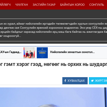
ИЙЛӨГЧ
ЧУУЛГАН
ЗАСГИЙН ГАЗАР
БАЙНГЫН ХОРОО
СОНГУУЛЬ
н их хурал, аймаг нийслэлийн иргэдийн төлөөлөгчдийн хурлын сонгуулийн я
ар дөнгөж сая Сонгуулийн ерөнхий хорооноос мэдээллээ. Энэ үеэр СЕХ-ны да
 ирцийн байдлыг харахад нийслэлийн ирц маш бага байгаа нь ажиглагдаж б
г хоцроохгүй...
АУ-ын Гадаад...
Нийслэлийн хяналтын сонсгол...
г гэмт хэрэг гээд, нөгөөг нь орхих нь шудар
ХУВААЛЦАХ
ЖИРГЭ