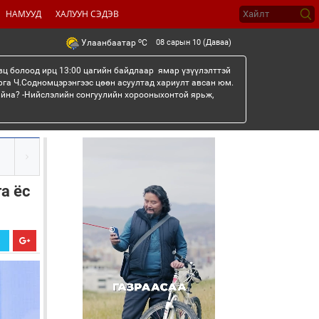
НАМУУД
ХАЛУУН СЭДЭВ
o
08 сарын 10 (Даваа)
Улаанбаатар
C
вц болоод ирц 13:00 цагийн байдлаар ямар үзүүлэлттэй
рга Ч.Содномцэрэнгээс цөөн асуултад хариулт авсан юм.
айна? -Нийслэлийн сонгуулийн хорооныхонтой ярьж,
га ёс
Х