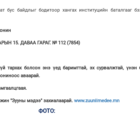
аат бус байдлыг бодитоор хангах институцийн баталгааг бэ
сонин
ЫН 15. ДАВАА ГАРАГ. № 112 (7854)
үй тархах болсон энэ үед баримттай, эх сурвалжтай, үнэн 
сониноос аваарай.
мгаалцгаая.
мжин "Зууны мэдээ" захиалаарай.
www.zuuniimedee.mn
ФОТО: