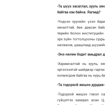
-Та шүүх засаглал, хууль 
байгаа юм байна. Яагаад?
-Үндсэн хуулийн үзэл бари
хяналттай, бие даасан бай
төрийн болон институцийн
эрх зүйн тогтолцооны суурь
нөлөөлж, цаашлаад шүүхийн
-Энэ нөлөө бодит амьдрал д
-Харамсалтай нь хууль, х
эргэлзээтэй шийдвэр гаргах
хэлмэгдэж байгаа нь нууц б
-Та тодорхой жишээ дурдаж 
-Тодорхой жишээ гэвэл с
гүйцэтгэх захирал асан Ц