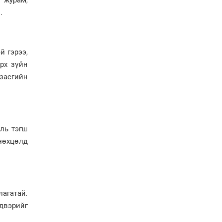
өгүүлэх 7 баримт
.
Хөвсгөл нуурын лусыг
тахих төрийн тахилгын
ёслол боллоо
й гэрээ,
эрх зүйн
засгийн
“Хар жагсаалт”-ын
асуудлыг цэгцлэх
чиглэлээр
Монголбанкны
удирдлагад 30 хоногийн
хугацаатай үүрэг өглөө
уль тэгш
Ерөнхий сайд Н.Учрал
 нөхцөлд
олимпиадын хүрээнд
гарсан зардлыг
шийдвэрлэж өгөхөөр
болов
Энэ намар 1-6 дугаар
агатай.
ангийн хүүхдүүдэд
сургуулийн автобус
йдвэрийг
үйлчилнэ