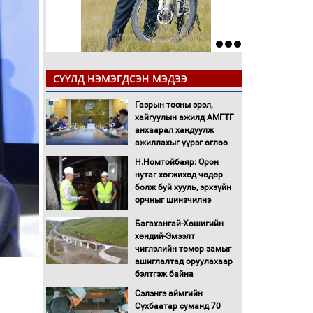
СҮҮЛД НЭМЭГДСЭН МЭДЭЭ
Газрын тосны эрэл,
хайгуулын ажилд АМГТГ
анхаарал хандуулж
ажиллахыг үүрэг өглөө
Н.Номтойбаяр: Орон
нутаг хөгжихөд чөдөр
болж буй хууль, эрхзүйн
орчныг шинэчилнэ
Багахангай-Хөшигийн
хөндий-Эмээлт
чиглэлийн төмөр замыг
ашиглалтад оруулахаар
бэлтгэж байна
Сэлэнгэ аймгийн
Сүхбаатар суманд 70