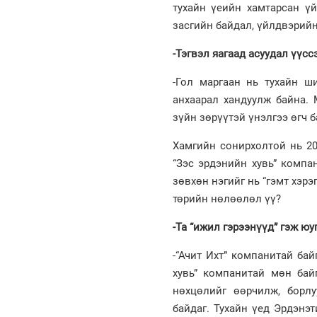
тухайн үеийн хамтарсан ү
засгийн байдал, үйлдвэрийн
-Тэгвэл яагаад асуудал үүсс
-Гол маргаан нь тухайн ш
анхаарал хандуулж байна. 
зүйн зөрүүтэй үнэлгээ өгч б
Хамгийн сонирхолтой нь 201
“Зэс эрдэнийн хувь” компа
зөвхөн нэгийг нь “гэмт хэрэ
төрийн нөлөөлөл үү?
-Та “ижил гэрээнүүд” гэж юу
-“Ачит Ихт” компанитай ба
хувь” компанитай мөн бай
нөхцөлийг өөрчилж, борл
байдаг. Тухайн үед Эрдэнэ