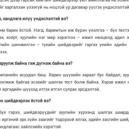
г харгалзан үзээгүй нь ноцтой үр дагавар үүсгэх үндэслэлтэй
 хандлага илүү үндэслэлтэй вэ?
им барих ёстой. Нэгд, баримтын иж бүрэн үнэлгээ – бүх төстэ
эх, хоёрт, хуулийн нэг мөр хэрэглээ – ижил нөхцөлд адил 
дэлийн шинжилгээ – тухайн шийдвэрийг гаргах үеийн эдийн 
зэх.
харуулж байна гэж дүгнэж байна вэ?
омпанийн асуудал биш. Харин шүүхийн хараат бус байдал, ху
рэгжиж байгаа эсэхийг шалгах тест болж байна. Хэрэв ижил
 иргэдийн шүүхэд итгэх итгэл сулрах эрсдэлтэй.
эн шийдвэрлэх ёстой вэ?
 бүх гэрээ, шийдвэрүүдийг хуулийн хүрээнд шалгах шаардл
н иргэний эрх зүйн заагийг тодорхой ялгах, эдийн засгийн ши
андлагаас зайлсхийх хэрэгтэй.