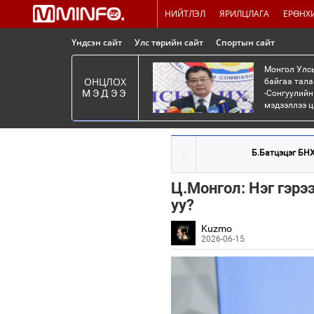
НИЙТЛЭЛ
ЯРИЛЦЛАГА
ЕРӨНХ
Үндсэн сайт
Улс төрийн сайт
Спортын сайт
Монгол Улсы
ОНЦЛОХ
байгаа тала
МЭДЭЭ
-Сонгуулийн
мэдээллээ ца
Б.Батцэцэг БНХ
Ц.Монгол: Нэг гэрээ
уу?
Kuzmo
2026-06-15