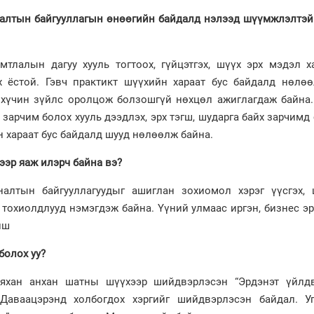
хяналтын байгууллагын өнөөгийн байдалд нэлээд шүүмжлэлтэ
мтлалын дагуу хууль тогтоох, гүйцэтгэх, шүүх эрх мэдэл х
х ёстой. Гэвч практикт шүүхийн хараат бус байдалд нөлөө
 хүчин зүйлс оролцож болзошгүй нөхцөл ажиглагдаж байна.
 зарчим болох хууль дээдлэх, эрх тэгш, шударга байх зарчимд
 хараат бус байдалд шууд нөлөөлж байна.
ээр яаж илэрч байна вэ?
яналтын байгууллагуудыг ашиглан зохиомол хэрэг үүсгэх, 
 тохиолдлууд нэмэгдэж байна. Үүний улмаас иргэн, бизнес э
иш
болох уу?
аяхан анхан шатны шүүхээр шийдвэрлэсэн “Эрдэнэт үйлдв
.Даваацэрэнд холбогдох хэргийг шийдвэрлэсэн байдал. Уг