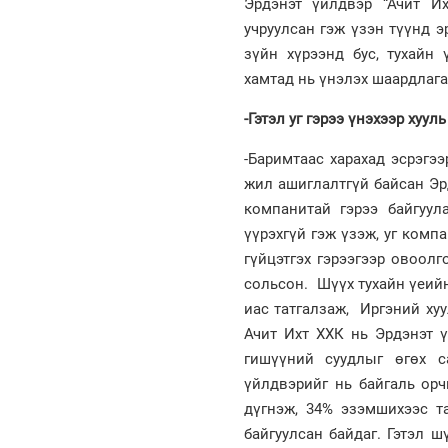
Эрдэнэт үйлдвэр “Ачит И
учруулсан гэж үзэн түүнд э
зүйн хүрээнд бус, тухайн
хамтад нь үнэлэх шаардлага
-Гэтэл уг гэрээ үнэхээр хуул
-Баримтаас харахад эсрэгэ
жил ашиглалтгүй байсан Эр
компанитай гэрээ байгуу
үүрэхгүй гэж үзэж, уг ком
гүйцэтгэх гэрээгээр овоол
сольсон. Шүүх тухайн үеий
иас татгалзаж, Иргэний хуу
Ачит Ихт ХХК нь Эрдэнэт ү
гишүүний суудлыг өгөх с
үйлдвэрийг нь байгаль орч
дүгнэж, 34% эзэмшихээс т
байгуулсан байдаг. Гэтэл 