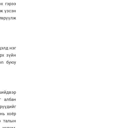
горимд шилжиж, найр
х гэрээ
наадам, зөвлөгөөн,
эж үзсэн
гадаад томилолтыг
төрүүлж
хориглолоо
Сайд нар төсвөө хэрхэн
зарцуулах вэ?
дэлд нэг
Засгийн газрын ээлжит
рх зүйн
хуралдаан болж байна
on буюу
Автомашинд улсын
дугаарын тэгш,
сондгойгоор шатахуун
олгоно
шийдвэр
Бага орлоготой
г албан
иргэдийн орлогод
рүүдийг
татвар ногдуулахгүй
нь хоёр
байх эрх зүйн орчныг
бүрдүүллээ
р талын
Хөшөө бүтсэн түүхийг
 журам,