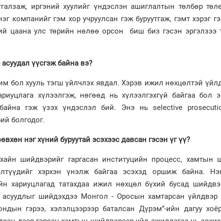
галзаж, иргэний хуулийг үндэслэн ашиглалтын төлбөр төлө
эг компанийг гэм хор учруулсан гэж буруутгаж, гэмт хэрэг г
ий цаана улс төрийн нөлөө орсон биш биз гэсэн эргэлзээ 
р асуудал үүсгэж байна вэ?
чим бол хууль тэгш үйлчлэх явдал. Хэрэв ижил нөхцөлтэй үйл
риуцлага хүлээлгэж, нөгөөд нь хүлээлгэхгүй байгаа бол э
байна гэж үзэх үндэслэл бий. Энэ нь selective prosecuti
ий болгодог.
зөвхөн нэг хүний буруутай эсэхээс давсан гэсэн үг үү?
ухайн шийдвэрийг гаргасан институцийн процесс, хамтын 
нэлтүүдийг хэрхэн үнэлж байгаа эсэхэд оршиж байна. Нэ
йн хариуцлагад татахдаа ижил нөхцөл бүхий бусад шийдвэ
х асуудлыг шийдэхдээ Монгол - Оросын хамтарсан үйлдвэр 
ондын гэрээ, хэлэлцээрээр баталсан Дүрэм”-ийн дагуу хоё
сэн дээр гарсан хамтын шийдвэрээр үйл ажиллагаа нь зохих