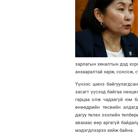
зарлагын хяналтын дэд хор
анхааралтай харж, сонсож, 
Үүнээс шинэ байгуулагдса
засагт үүсээд байгаа нөхцө
гарцаа олж чадаагүй юм б
өнөөдрийн төсвийн алдагд
дагуу төлөх зээлийн төлбөр
авахаас өөр аргагүй байдал
мэдэгдлээрээ хийж байна.