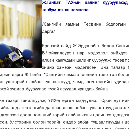
Ж.Ганбат: ТАХ-ын цалинг бууруулахад
тэрбум төгрөг хэмнэнэ
/Сангийн яамны Төсвийн бодлогын 
дарга/
Ерөнхий сайд Ж.Эрдэнэбат болон Санги
Б.Чойжилсүрэн нар мэдээлэл хийхдээ
албан хаагчдын цалинг бууруулж, төсөвт
хийнэ хэмээн мэдэгдсэн. Энэ талаар 
зрын дарга Ж.Ганбат “Сангийн яамаас төсвийн тодотгол бол
н улстөрийн албан тушаалтнууд, яамд, агентлагийн удирда
хой хувиар бууруулах тухай асуудал яригдаж байна.
йн газарт танилцуулж, УИХ-д өргөн мэдүүлнэ. Орон нутгий
нийслэлд агентлагийн даргаас дээш албан тушаалтнууд энэ х
н эдгээрээс доош төвшний төрийн албаныхны цалин хөндөгдөх
гсөн. Улстөрийн болон төрийн өндөр албан тушаалтнуудын ц