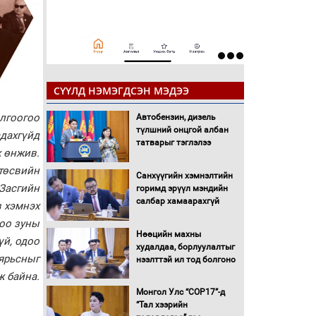
СҮҮЛД НЭМЭГДСЭН МЭДЭЭ
лгоогоо
Автобензин, дизель
түлшний онцгой албан
адахгүйд
татварыг тэглэлээ
ж өнжив.
 төсвийн
Санхүүгийн хэмнэлтийн
 Засгийн
горимд эрүүл мэндийн
салбар хамаарахгүй
в хэмнэх
ноо зуны
Нөөцийн махны
үй, одоо
худалдаа, борлуулалтыг
 ярьсныг
нээлттэй ил тод болгоно
ж байна.
Монгол Улс “COP17”-д
“Тал хээрийн