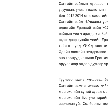
Сангийн сайдын дурьдсан г
уруудсан, улсын валютын н
бол 2012-2014 онд одооги
Сангийн сайд Ч.Улааны үед
одоогийн Ерөнхий сайд Ж.Э
сайдын үед ч яригдаж л бай
гэдэг дээр тухайн үеийн Ер
хайхын тулд УИХ-д олонхи
Эдийн засгийн хүндрэлээс 
энэ тоонуудыг шинэ Ерөнхи
оруулахаар өндөр дуугаар я
Түүнээс гадна хүндрээд б
Сангийн яамны зүгээс хийж
мэргэжлийн хүний хувьд ма
мэргэжлийн бус улс төрийн
зарладаггүй. Холбооны нө