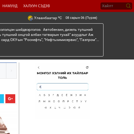
НАМУУД
ХАЛУУН СЭДЭВ
o
08 сарын 06 (Пүрэв)
Улаанбаатар
C
 хэлэлцэн шийдвэрлэлээ. Автобензин, дизель түлшний
ь түлшний онцгой албан татварын тухай” асуудлыг Аж
сард ОХУ-ын “Роснефть”, “Нефтьхимисервис”, “Газпром”...
Х