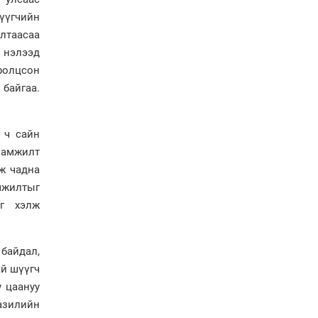
вэ?
үүгчийн
Ерөнхийлөгчийн
илтаасаа
санаачилгаар Олон улс
нэлээд
судлалын хүрээлэн
оролцсон
байгуулна
байгаа.
Ерөнхий сайд Н.Учрал
Элчин сайд Шэнь
Миньжюанийг хүлээн
авч уулзав
 ч сайн
р амжилт
ож чадна
мжилтыг
йг хэлж
 байдал,
ай шүүгч
у цаануу
азилийн