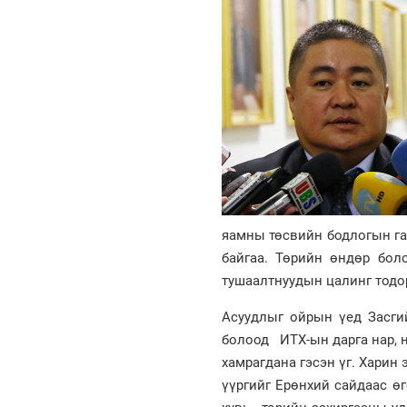
яамны төсвийн бодлогын га
байгаа. Төрийн өндөр боло
тушаалтнуудын цалинг тодор
Асуудлыг ойрын үед Засги
болоод ИТХ-ын дарга нар, 
хамрагдана гэсэн үг. Хари
үүргийг Ерөнхий сайдаас ө