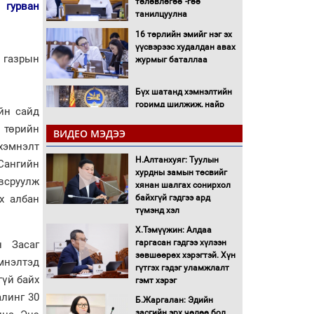
төлөвлөгөө”-гөө
 гурван
танилцуулна
16 төрлийн эмийг нэг эх
үүсвэрээс худалдан авах
газрын
журмыг баталлаа
Бүх шатанд хэмнэлтийн
горимд шилжиж, найр
йн сайд
наадам, зөвлөгөөн,
 төрийн
гадаад томилолтыг
ВИДЕО МЭДЭЭ
хориглолоо
 хэмнэлт
Н.Алтанхуяг: Туулын
Сайд нар төсвөө хэрхэн
Сангийн
хурдны замын төсвийг
зарцуулах вэ?
овсруулж
хянан шалгах сонирхол
х албан
байхгүй гэдгээ ард
түмэнд хэл
Засгийн газрын ээлжит
Х.Тэмүүжин: Алдаа
хуралдаан болж байна
гаргасан гэдгээ хүлээн
н Засаг
зөвшөөрөх хэрэгтэй. Хүн
эмнэлтэд
гүтгэх гэдэг уламжлалт
Автомашинд улсын
гүй байх
гэмт хэрэг
дугаарын тэгш,
алинг 30
Б.Жаргалан: Эдийн
сондгойгоор шатахуун
засгийн эрх чөлөө бол