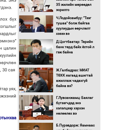
лна. Энэ
олгоно
35 жилийн мөрөөдөл
гдэнэ.
зорилго
Бага орлоготой
иргэдийн орлогод
Ч.Лодойсамбуу: "Тээг
лох бүх
татвар ногдуулахгүй
тушаа" болж байгаа
 хогшлыг
байх эрх зүйн орчныг
хуулиудын өөрчлөлт
бүрдүүллээ
зардлыг
хэзээ вэ
Хөшөө бүтсэн түүхийг
хэмнэнэ”
Д.Цогтбаатар: Төрийн
өгүүлэх 7 баримт
банк төрд байх ёстой л
н цалин
гэж байна
хуулийн
Хөвсгөл нуурын лусыг
 өөрчлөн
тахих төрийн тахилгын
, 30 сая
Ж.Галбадрах: МИАТ
ёслол боллоо
ТӨХК яагаад ашигтай
ажиллаж чадахгүй
“Хар жагсаалт”-ын
байна вэ?
тар уях,
асуудлыг цэгцлэх
эмжээний
чиглэлээр
Г.Лувсанжамц: Баялаг
Монголбанкны
бүтээгчдэд энэ
удирдлагад 30 хоногийн
хэлэлцээр хэрхэн
хугацаатай үүрэг өглөө
нөлөөлөх вэ
ютынхаа
Ерөнхий сайд Н.Учрал
олимпиадын хүрээнд
Б.Пүрэвдорж: Яамнаас
гарсан зардлыг