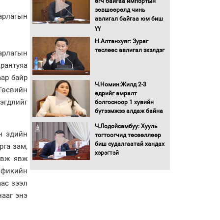
өгч байгаа импортын
шийдвэрлэж өгөхөөр
зөвшөөрөлд чинь
арлагын
болов
авлигал байгаа юм биш
үү
Энэ намар 1-6 дугаар
ангийн хүүхдүүдэд
Н.Алтанхуяг: Зураг
сургуулийн автобус
төслөөс авлигал эхэлдэг
рлагын
үйлчилнэ
антуяа
Аймгуудад баригдаж
ар байр
буй ДЦС-ын төслийг
Ч.Номин:Жилд 2-3
Төсвийн
үргэлжүүлэх чиглэл
өдрийг амралт
өглөө
дэгдлийг
болгосноор 1 хувийн
бүтээмжээ алдаж байна
Улсын хэмжээнд АИ-92
автобензиний 17
Ч.Лодойсамбуу: Хууль
хоногийн нөөцтэй байна
н эдийн
тогтоогчид төсөөллөөр
биш судалгаатай хандах
рга зам,
хэрэгтэй
явж явж
Н.Номтойбаяр: Эрт
афикийн
сэрэмжлүүлэх
тогтолцоо, шинэ
аас зээл
технологи гамшгийн
нааг энэ
эрсдэлийг бууруулах гол
хөшүүрэг