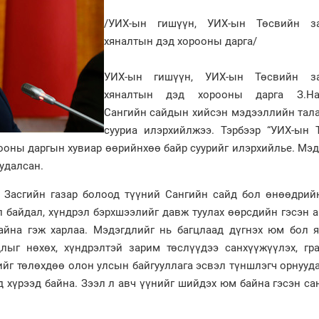
/УИХ-ын гишүүн, УИХ-ын Төсвийн з
хяналтын дэд хорооны дарга/
УИХ-ын гишүүн, УИХ-ын Төсвийн за
хяналтын дэд хорооны дарга З.Нар
Сангийн сайдын хийсэн мэдээллийн тала
сууриа илэрхийлжээ. Тэрбээр “УИХ-ын 
ооны даргын хувиар өөрийнхөө байр суурийг илэрхийлье. Мэ
судалсан.
н Засгийн газар болоод түүний Сангийн сайд бол өнөөдрий
л байдал, хүндрэл бэрхшээлийг давж туулах өөрсдийн гэсэн а
айна гэж харлаа. Мэдэгдлийг нь багцлаад дүгнэх юм бол 
лыг нөхөх, хүндрэлтэй зарим төслүүдээ санхүүжүүлэх, гр
ийг төлөхдөө олон улсын байгууллага эсвэл түншлэгч орнууд
д хүрээд байна. Зээл л авч үүнийг шийдэх юм байна гэсэн са