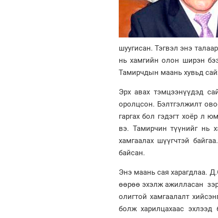
шуугисан. Тэгвэл энэ талаа
нь хамгийн олон ширэн бээ
Тамирчдын маань хувьд сай
Эрх авах тэмцээнүүдэд са
оролцсон. Бэлтгэлжилт ово
гаргах бол гэдэгт хоёр л ю
вэ. Тамирчин түүнийг нь х
хамгаалах шүүгчтэй байга
байсан.
Энэ маань сая харагдлаа. Д
өөрөө эхэлж ажилласан зэрэ
олигтой хамгаалалт хийсэн
болж харилцахаас эхлээд 