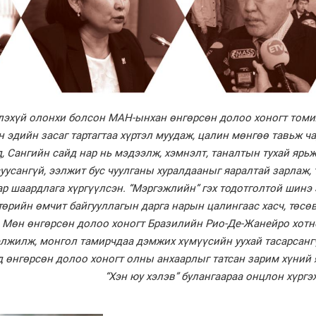
лэхүй олонхи болсон МАН-ынхан өнгөрсөн долоо хоногт томи
 эдийн засаг тартагтаа хүртэл муудаж, цалин мөнгөө тавьж ч
д, Сангийн сайд нар нь мэдээлж, хэмнэлт, таналтын тухай ярь
суусангүй, ээлжит бус чуулганы хуралдааныг яаралтай зарлаж,
ар шаардлага хүргүүлсэн. “Мэргэжлийн” гэх тодотголтой шинэ
 төрийн өмчит байгууллагын дарга нарын цалингаас хасч, төсө
. Мөн өнгөрсөн долоо хоногт Бразилийн Рио-Де-Жанейро хот
лжилж, монгол тамирчдаа дэмжих хүмүүсийн уухай тасарсанг
д өнгөрсөн долоо хоногт олны анхаарлыг татсан зарим хүний
“Хэн юу хэлэв” булангаараа онцлон хүргэ