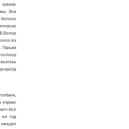
“280 мянган тонн хагас
 хувиас
кокс, 180 мянган тонн
биш. Энэ
сайжруулсан түлшээр
өвлийг давна”
 болсон
илласан
Г.Дамдинням: Газрын
тос боловсруулах
Б.Болор
үйлдвэрийн бүтээн
 олох вэ
байгуулалтын ажил
эрчимтэй үргэлжилж
. Гарцаа
байна
тоолоор
"Сэлбэ” дэд төвийг
гэнэтхэн
"Smart selbe city" болгон
 цочролд
хөгжүүлэх чиглэл өглөө
Иргэдийн
төлөөлөгчдийн хурал
хяналт тавьдаг байх эрх
олбанк,
зүйн орчныг бүрдүүлнэ
 учраас
лөгч бол
Ерөнхий сайд Н.Учрал
 ил тод
Япон Улсаас Элчин сайд
 нөхцөл
Игавахара Масарүг
хүлээн авч уулзлаа