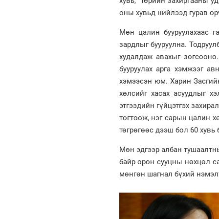
хувь, төрийн захиргааны уд
оны хувьд нийлээд гурав ор
Мөн цалин бууруулахаас г
зардлыг бууруулна. Тодруулб
худалдаж авахыг зогсооно.
бууруулах арга хэмжээг ав
хэмээсэн юм. Харин Засгий
хөлсийг хасах асуудлыг х
этгээдийн гүйцэтгэх захир
тогтоож, нэг сарын цалин хөл
төгрөгөөс дээш бол 60 хувь
Мөн эдгээр албан тушаалтн
байр орон сууцны нөхцөл са
мөнгөн шагнал бүхий нэмэл