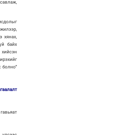
 савлаж,
Н.Учралын Засгийн
газарт “үлдсэн” зургаан
дэд сайдын хөрөнгийн
мсдолыг
мэдүүлэг
жилээр,
Ерөнхий сайд
 хянах,
Н.Учралын мэдэгдлүүд
үй байх
 хийсэн
Төв аймагт өвлийн
 ирэхийг
бэлтгэл ажил 80 хувьтай
х болно”
үргэлжилж байна
“Хөдөө аж ахуй,
гаалалт
хөдөөгийн хөгжил
төслийн 2 дахь шат”
төслийн хүрээнд 4
банктай дамжуулан
авьяат
зээлдүүлэх гэрээ
байгууллаа
Төрийн гурван өндөрлөг
ямар компани эзэмшдэг
улсаас