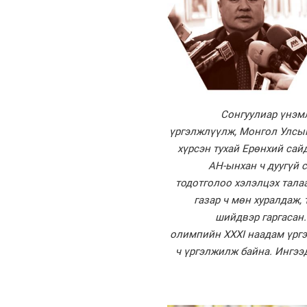
Сонгуулиар үнэм
үргэлжлүүлж, Монгол Улсын
хүрсэн тухай Ерөнхий сай
АН-ынхан ч дуугүй 
тодотголоо хэлэлцэх тала
газар ч мөн хуралдаж,
шийдвэр гаргасан
олимпийн XXXI наадам үргэ
ч үргэлжилж байна. Ингээ