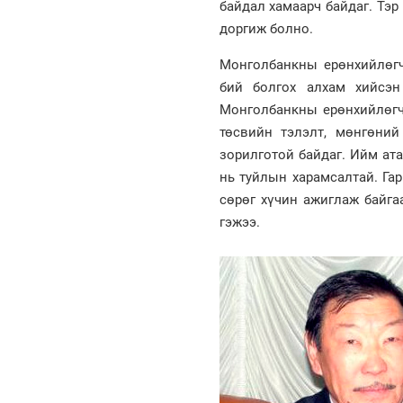
байдал хамаарч байдаг. Тэр 
доргиж болно.
Монголбанкны ерөнхийлөг
бий болгох алхам хийсэн
Монголбанкны ерөнхийлөгчи
төсвийн тэлэлт, мөнгөний
зорилготой байдаг. Ийм ат
нь туйлын харамсалтай. Гар
сөрөг хүчин ажиглаж байга
гэжээ.