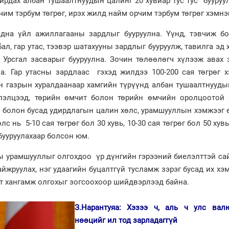
ирдах албан тушаалтнуудын цалинг 20 хувиар тус тус бууруу
чим тэрбум төгрөг, ирэх жилд найм орчим тэрбум төгрөг хэмнэ
адна үйл ажиллагааны зардлыг бууруулна. Үүнд, тэвчиж бо
ал, гар утас, тээвэр шатахууны зардлыг бууруулж, тавилга эд
 Урсгал засварыг бууруулна. Зочин төлөөлөгч хүлээж авах 
на. Гар утасны зардлаас гэхэд жилдээ 100-200 сая төгрөг 
н газрын хуралдаанаар хамгийн түрүүнд албан тушаалтнууды
элэлцээд, төрийн өмчит болон төрийн өмчийн оролцоотой 
ал болон бусад удирдлагын цалин хөлс, урамшууллын хэмжээг
с нь 5-10 сая төгрөг бол 30 хувь, 10-30 сая төгрөг бол 50 хувь
 бууруулахаар болсон юм.
ы урамшууллыг олгохдоо үр дүнгийн гэрээний биелэлттэй сай
йжруулах, нэг удаагийн буцалтгүй тусламж зэрэг бусад их х
т хангамж олгохыг зогсоохоор шийдвэрлээд байна.
З.Нарантуяа: Хэзээ ч, аль ч улс вал
нөөцийг ил тод зарладаггүй