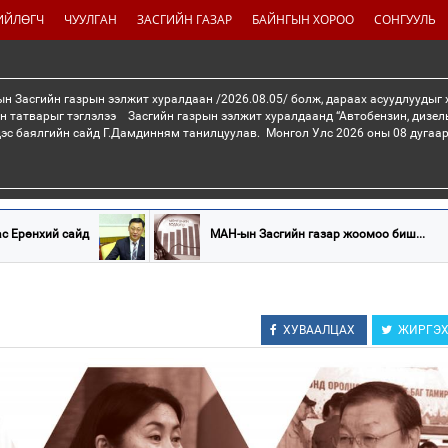
ИЙЛӨГЧ
ЧУУЛГАН
ЗАСГИЙН ГАЗАР
БАЙНГЫН ХОРОО
СОНГУУЛЬ
н Засгийн газрын ээлжит хуралдаан /2026.08.05/ болж, дараах асуудлуудыг
н татварыг тэглэлээ Засгийн газрын ээлжит хуралдаанд “Автобензин, дизел
дэс баялгийн сайд Г.Дамдинням танилцуулав. Монгол Улс 2026 оны 08 дугаар 
ас Ерөнхий сайд
МАН-ын Засгийн газар жоомоо биш...
ХУВААЛЦАХ
ЖИРГЭ