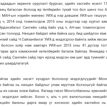
адаадын хөрөнгө оруулалт буурсан, эдийн засгийн өсөлт 17
өөц багассан болоод өр төлбөрийн тухай тоо бол шинэ тоо 
йн МАН-ын нэрийн өмнөөс УИХ-д нэр дэвшиж УИХ-ын гишүүн
 ч, 2014 онд томилогдож 2015 оны есдүгээр сар хүртэл аж
рдэнэбатыг Сангийн сайд байх үед ч, АН-аас томилогдсон 
сан тоонууд. Нөхцөл байдал ийм байна шүү, бид шийдлээ яаж
өнхий сайд Ч.Сайханбилэг УИХ-д мэдэгдлээ байнга хийж явсан
 болсон хоёр нам хамтарч УИХ-ын 2015 оны 41 дүгээр тог
гарах арга хэмжээний хөтөлбөрийг баталж байлаа. Өнөөдөр 
й сайд, Сангийн сайд гарч ирээд мэдсэн юм шиг ард түмнийг
рих шаардлагагүй.
айгаа эдийн засагт хүндрэл болохоор мэдэгдлүүдийг Монг
 байгаа нь нөхцөл байдлыг улам муутгаж болзошгүй байгаа
ш их санаа зовж байна. Яагаад гэвэл Монголбанкны ерөнхий
 мэдэгдэл хийсэн. Хэзээ ч, аль ч улс валютынхаа нөөцийг
өцийн банкны дарга ямар үг хэлэхээс эдийн засгийнх нь