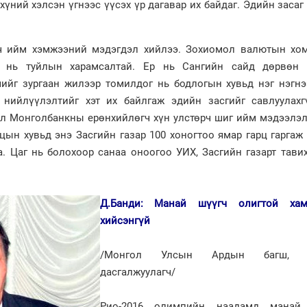
хүний хэлсэн үгнээс үүсэх үр дагавар их байдаг. Эдийн засаг
ч ийм хэмжээний мэдэгдэл хийлээ. Зохиомол валютын хо
 нь туйлын харамсалтай. Ер нь Сангийн сайд дөрвөн 
йг зургаан жилээр томилдог нь бодлогын хувьд нэг нэгнээ
 нийлүүлэлтийг хэт их байлгаж эдийн засгийг савлуулахг
ал Монголбанкны ерөнхийлөгч хүн улстөрч шиг ийм мэдээлэл
цын хувьд энэ Засгийн газар 100 хоногтоо ямар гарц гаргаж
а. Цаг нь болохоор санаа оноогоо УИХ, Засгийн газарт тави
Д.Банди: Манай шүүгч олигтой хам
хийсэнгүй
/Монгол Улсын Ардын багш, г
дасгалжуулагч/
Рио-2016 олимпийн наадамд манай 