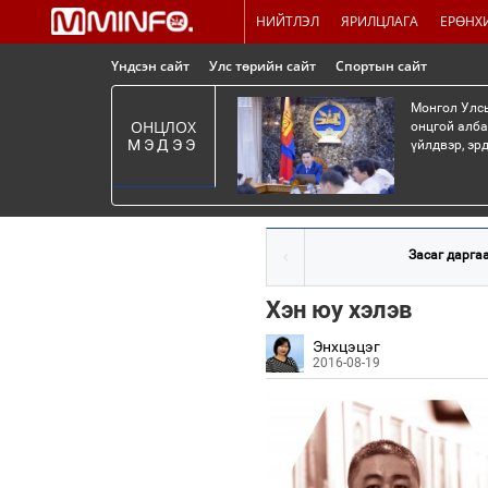
НИЙТЛЭЛ
ЯРИЛЦЛАГА
ЕРӨНХ
Үндсэн сайт
Улс төрийн сайт
Спортын сайт
Монгол Улсы
ОНЦЛОХ
онцгой алба
МЭДЭЭ
үйлдвэр, эр
Засаг дарга
Хэн юу хэлэв
Энхцэцэг
2016-08-19