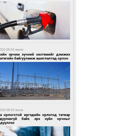
0 цагийн өмнө өмнө
гтуугаар тээврийн хэрэгсэл жолоодсон
зөрчил бүртгэгдлээ
026-08-03 өмнө
вийн эрчим хүчний системийг дэмжих
ратегийн байгууламж ашиглалтад орлоо
0 цагийн өмнө өмнө
тобензин, дизель түлшний онцгой албан
варыг тэглэлээ
026-08-03 өмнө
га орлоготой иргэдийн орлогод татвар
гдуулахгүй байх эрх зүйн орчныг
рдүүллээ