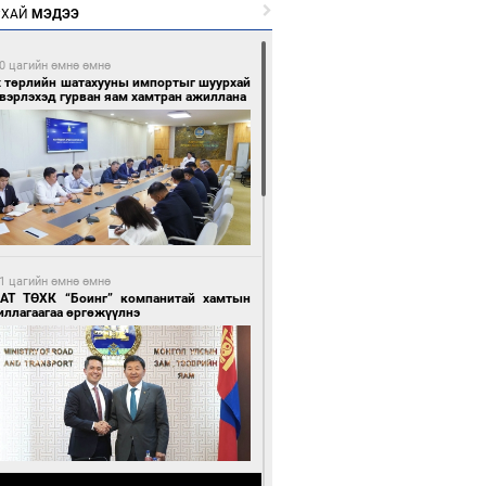
РХАЙ
МЭДЭЭ
0 цагийн өмнө өмнө
х төрлийн шатахууны импортыг шуурхай
вэрлэхэд гурван яам хамтран ажиллана
1 цагийн өмнө өмнө
АТ ТӨХК “Боинг” компанитай хамтын
иллагаагаа өргөжүүлнэ