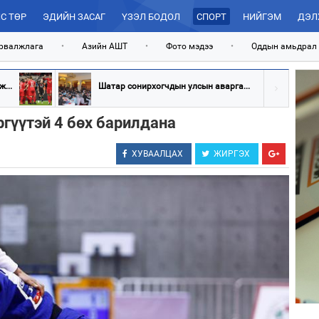
С ТӨР
ЭДИЙН ЗАСАГ
ҮЗЭЛ БОДОЛ
СПОРТ
НИЙГЭМ
ДЭЛ
рвалжлага
•
Азийн АШТ
•
Фото мэдээ
•
Оддын амьдрал
...
Шатар сонирхогчдын улсын аварга...
гүүтэй 4 бөх барилдана
ХУВААЛЦАХ
ЖИРГЭХ