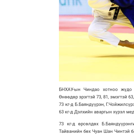
БНХАУ-ын Чиндао хотноо жүдо 
Өнөөдөр эрэгтэй 73, 81, эмэгтэй 6
73 кг-д Б.Баяндүүрэн, Г.Чойжилсү
63 кг-д Дэлхийн аваргын хүрэл ме
73 кг-д өрсөлдөх Б.Баяндүүрэнг
Тайванийн бөх Чуан Шан Чинтэй б