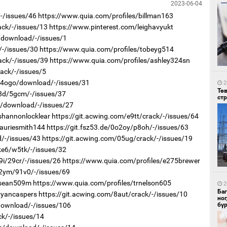
2023-06-04
/-/issues/46
https://www.quia.com/profiles/billman163
ack/-/issues/13
https://www.pinterest.com/leighavyukt
u/download/-/issues/1
/-/issues/30
https://www.quia.com/profiles/tobeyg514
2
ack/-/issues/39
https://www.quia.com/profiles/ashley324sn
Со
95 
ack/-/issues/5
r/4ogo/download/-/issues/31
2
Тө
t8d/5gcm/-/issues/37
ст
i0/download/-/issues/27
shannonlocklear
https://git.acwing.com/e9tt/crack/-/issues/64
lauriesmith144
https://git.fsz53.de/0o2oy/p8oh/-/issues/63
d/-/issues/43
https://git.acwing.com/05ug/crack/-/issues/19
ke6/w5tk/-/issues/32
2
9i/29cr/-/issues/26
https://www.quia.com/profiles/e275brewer
Ав
тат
s2ym/91v0/-/issues/69
/sean509m
https://www.quia.com/profiles/trnelson605
2
Ба
ryancaspers
https://git.acwing.com/8aut/crack/-/issues/10
но
/download/-/issues/106
бү
ck/-/issues/14