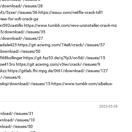
2
2a/download/-/issues/28
"Х
afz/5zxe/-/issues/36
https://issuu.com/netflix-crack-tdl1
ЕБС
ew-for-wifi-crack-ga
i592castillo
https://www.tumblr.com/revo-uninstaller-crack-mz
4m5/download/-/issues/35
qa/download/-/issues/27
ladale423
https://git.acwing.com/74e8/crack/-/issues/57
2
/download/-/issues/50
Ою
568bollinger
https://git.fsz53.de/q7fp3/on5d/-/issues/15
эхэ
2
joe413ro
https://git.acwing.com/v3iw/crack/-/issues/9
Ст
gkzz
https://gitlab.fhi.mpg.de/0t61/download/-/issues/127
72
хү
/-/issues/6
r/s6qi/download/-/issues/15
https://www.tumblr.com/sibelius-
2023-05-28
2
МА
wnload/-/issues/31
нас
wnload/-/issues/10
2
nload/-/issues/50
Со