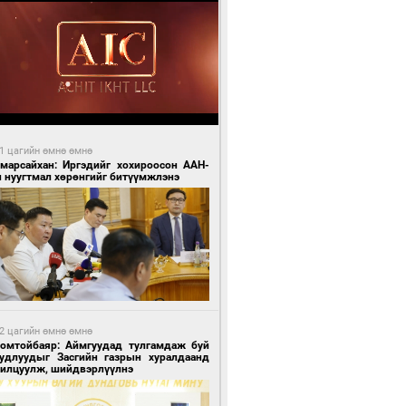
1 цагийн өмнө өмнө
Амарсайхан: Иргэдийг хохироосон ААН-
н нуугтмал хөрөнгийг битүүмжлэнэ
2 цагийн өмнө өмнө
Номтойбаяр: Аймгуудад тулгамдаж буй
уудлуудыг Засгийн газрын хуралдаанд
нилцуулж, шийдвэрлүүлнэ