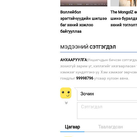
Воллейбол
The MongolZ 
эрэгтэйчүүдийн шигшээ
шинэ бүрэлдэ
баг эхний хожлоо
эхний тоглол
байгууллаа
МЭДЭЭНИЙ
СЭТГЭГДЭЛ
АНХААРУУЛГА:
Уншигчдын бичсэн сэтгэгдэ
зохисгүй зарим үг, хэллэгийг хязгаарласан 
хэмжээг хүндэтгэнэ үү. Хэм хэмжээг зөрчсө
гомдлыг
99998796
утсаар хүлээн авна.
Цагаар
Таалагдсан