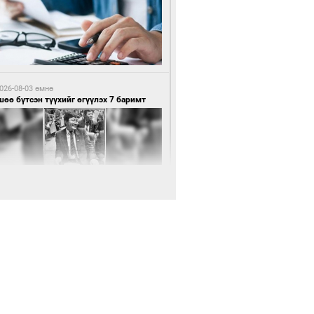
0 цагийн өмнө өмнө
нхүүгийн хэмнэлтийн горимд эрүүл
ндийн салбар хамаарахгүй
026-08-03 өмнө
өө бүтсэн түүхийг өгүүлэх 7 баримт
0 цагийн өмнө өмнө
өцийн махны худалдаа, борлуулалтыг
лттэй ил тод болгоно
026-08-03 өмнө
Нямбаатар: Ял авсан мань луйварчин
дэнэтээс төрсөн алдартан гээд сууж
агдсан