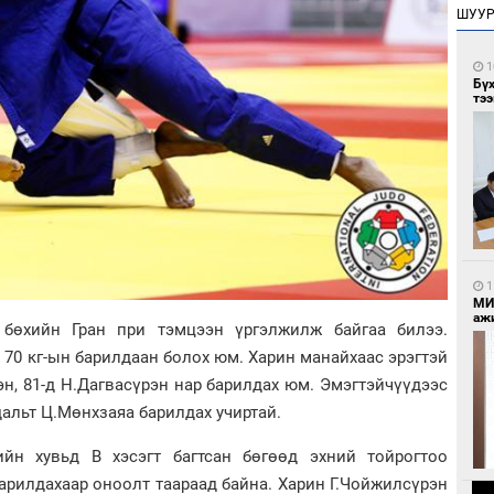
ШУУ
1
Бү
тээ
1
МИ
аж
бөхийн Гран при тэмцээн үргэлжилж байгаа билээ.
3, 70 кг-ын барилдаан болох юм. Харин манайхаас эрэгтэй
рэн, 81-д Н.Дагвасүрэн нар барилдах юм. Эмэгтэйчүүдээс
дальт Ц.Мөнхзаяа барилдах учиртай.
ийн хувьд В хэсэгт багтсан бөгөөд эхний тойрогтоо
арилдахаар оноолт таараад байна. Харин Г.Чойжилсүрэн