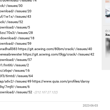
5m/download/-/issues/14
ack/-/issues/30
download/-/issues/20
2
6uf/1w1x/-/issues/43
Са
мэ
ack/-/issues/52
download/-/issues/5
2
96zx/70s3/-/issues/28
Хөш
rb/download/-/issues/18
download/-/issues/59
bradhall383
https://git.acwing.com/80bm/crack/-/issues/40
teresabrewster
https://git.acwing.com/0kjg/crack/-/issues/42
download/-/issues/57
2
31/hn66/-/issues/2
Нө
нээ
rc/z6qe/-/issues/16
z6f3/6mtd/-/issues/64
2
Х.
map/a6v2/-/issues/49
https://www.quia.com/profiles/daroy
Эр
19q/7mj9/-/issues/6
хар
download/-/issues/52
(212.107.27.122)
2023-06-03