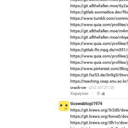
https://git.allthefallen.moe/6y
https://gitlab.socmedica.dev/f6
https://www.tumblr.com/commvi
https://www.quia.com/profiles/w
https://git.allthefallen.moe/m
https://git.allthefallen.moe/n6
https://www.quia.com/profiles/
https://gitlab.fhi.mpg.de/m351
https://www.quia.com/profiles/j
https://www.quia.com/profiles/
https://www.pinterest.com/8kc
https://git.fsz53.de/0n9g3/6twv
https://teaching.csap.snu.ac.k
crack-cw
(212.107.27.72)
·
Хариулах
0
tioswabtopi1974
https://git.krews.org/5r2d0/do
https://git.krews.org/6wxs0/do
https://git.krews.org/3lh1c/dow