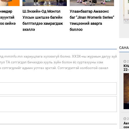
өнөөдөр
Ш.Энхийн-Од Монгол
Улаанбаатар Амазонс
хүүнтэй
Улсын шигшээ багийн
баг "Jinan Women's Series"
тоо хийнэ
бэлтгэлдээ хамрагдаж
тэмцээний аварга
эхэллэ
боллоо
1
Өн
ду
САНА
ол
лд mminfo.mn хариуцлага хүлээхгүй болно. ХХЗХ-ны журмын дагуу зүй
2
тул ТА сэтгэгдэл бичихдээ хууль зүйн болон ёс суртахууны хэм
KH
н сэтгэгдлийг админ устгах эрхтэй. Сэтгэгдэлтэй холбоотой санал
22-
1
С.
во
та
2
Ав
со