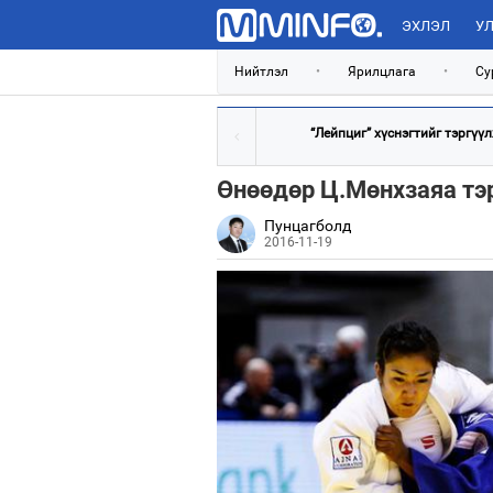
ЭХЛЭЛ
УЛ
Нийтлэл
•
Ярилцлага
•
Су
“Лейпциг” хүснэгтийг тэргүүлж
Өнөөдөр Ц.Мөнхзаяа тэр
Пунцагболд
2016-11-19