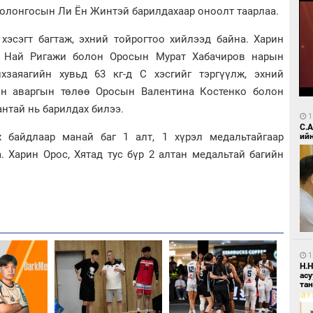
 Солонгосын Ли Ён Жинтэй барилдахаар оноолт таарлаа.
 хэсэгт багтаж, эхний тойрогтоо хийлээд байна. Харин
н Най Ригажи болон Оросын Мурат Хабачиров нарын
заяагийн хувьд 63 кг-д С хэсгийг тэргүүлж, эхний
ийн аваргын төлөө Оросын Валентина Костенко болон
нтай нь барилдах билээ.
1
С.
 байдлаар манай баг 1 алт, 1 хүрэл медальтайгаар
ий
. Харин Орос, Хятад тус бүр 2 алтан медальтай багийн
1
Н.
ас
та