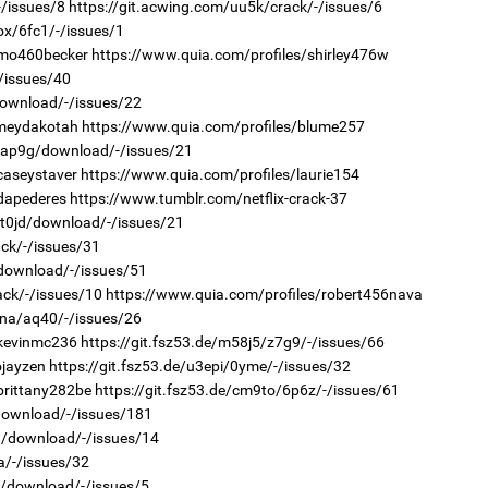
-/issues/8
https://git.acwing.com/uu5k/crack/-/issues/6
2
Мо
ox/6fc1/-/issues/1
төл
/mo460becker
https://www.quia.com/profiles/shirley476w
-/issues/40
2
Хө
download/-/issues/22
та
emeydakotah
https://www.quia.com/profiles/blume257
r/ap9g/download/-/issues/21
caseystaver
https://www.quia.com/profiles/laurie154
dapederes
https://www.tumblr.com/netflix-crack-37
/t0jd/download/-/issues/21
2
16
ack/-/issues/31
ху
/download/-/issues/51
ack/-/issues/10
https://www.quia.com/profiles/robert456nava
2
7na/aq40/-/issues/26
“Ну
/kevinmc236
https://git.fsz53.de/m58j5/z7g9/-/issues/66
ojayzen
https://git.fsz53.de/u3epi/0yme/-/issues/32
brittany282be
https://git.fsz53.de/cm9to/6p6z/-/issues/61
/download/-/issues/181
4g/download/-/issues/14
2
Бү
a/-/issues/32
на
8o/download/-/issues/5
то