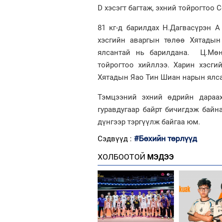
D хэсэгт багтаж, эхний тойрогтоо
81 кг-д барилдах Н.Дагвасүрэн А
хэсгийн аваргын төлөө Хятады
ялсантай нь барилдана. Ц.Мөнх
тойрогтоо хийллээ. Харин хэсг
Хятадын Яао Тин Шиан нарын ялса
Тэмцээний эхний өдрийн дараах
гуравдугаар байрт бичигдэж байна
дүнгээр тэргүүлж байгаа юм.
#Бөхийн төрлүүд
Сэдвүүд :
ХОЛБООТОЙ
МЭДЭЭ