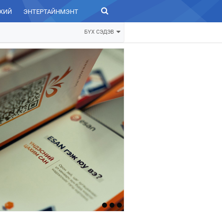
ХИЙ
ЭНТЕРТАЙНМЭНТ
ЗУРХАЙ
БҮХ СЭДЭВ