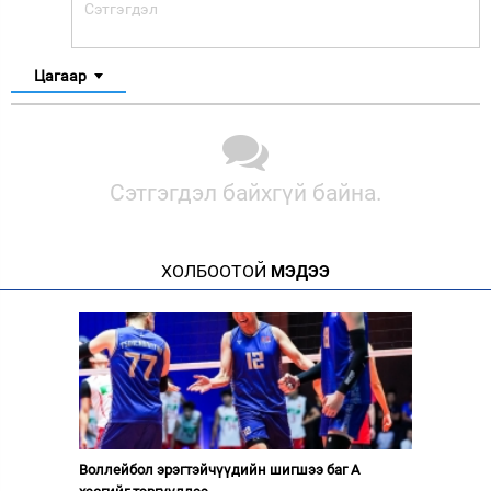
Цагаар
Сэтгэгдэл байхгүй байна.
ХОЛБООТОЙ
МЭДЭЭ
Воллейбол эрэгтэйчүүдийн шигшээ баг А