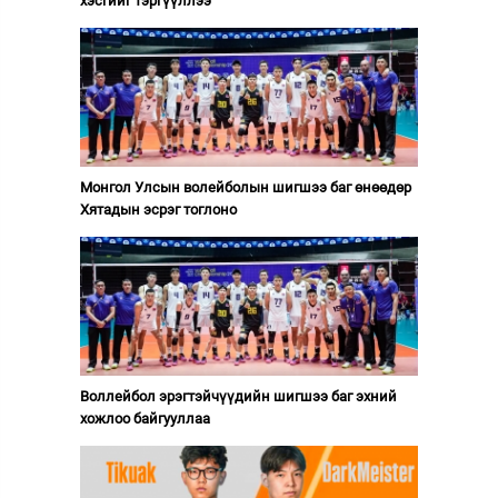
хэсгийг тэргүүллээ
Монгол Улсын волейболын шигшээ баг өнөөдөр
Хятадын эсрэг тоглоно
Воллейбол эрэгтэйчүүдийн шигшээ баг эхний
хожлоо байгууллаа