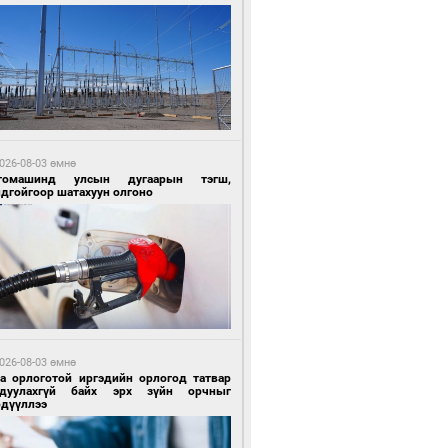
4 цагийн өмнө өмнө
Х-ын дарга С.Бямбацогт Сутай хайрхны
гэрийг тахих тахилгад оролцлоо
026-08-03 өмнө
томашинд улсын дугаарын тэгш,
ндгойгоор шатахуун олгоно
4 цагийн өмнө өмнө
ргаан цагаан мэнгэтэй харагчин үхэр
өр
026-08-03 өмнө
га орлоготой иргэдийн орлогод татвар
гдуулахгүй байх эрх зүйн орчныг
рдүүллээ