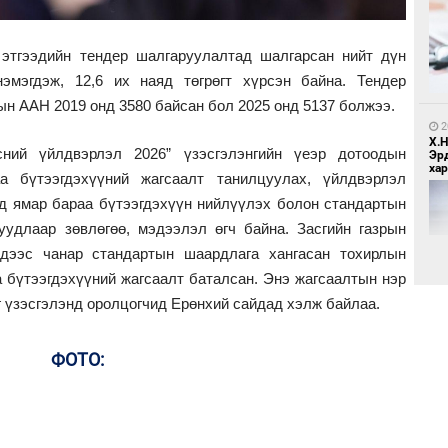
1
Бо
 этгээдийн тендер шалгаруулалтад шалгарсан нийт дүн
ба
эмэгдэж, 12,6 их наяд төгрөгт хүрсэн байна. Тендер
н ААН 2019 онд 3580 байсан бол 2025 онд 5137 болжээ.
2
Х.
сний үйлдвэрлэл 2026” үзэсгэлэнгийн үеэр дотоодын
Эр
хар
а бүтээгдэхүүний жагсаалт танилцуулах, үйлдвэрлэл
д ямар бараа бүтээгдэхүүн нийлүүлэх болон стандартын
уудлаар зөвлөгөө, мэдээлэл өгч байна. Засгийн газрын
1
Бү
чдээс чанар стандартын шаардлага хангасан тохирлын
тээ
а бүтээгдэхүүний жагсаалт баталсан. Энэ жагсаалтын нэр
г үзэсгэлэнд оролцогчид Ерөнхий сайдад хэлж байлаа.
2
Б.
ФОТО:
би
1
МИ