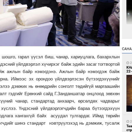
1
Мо
өн
САНА
н шошго, гарал үүсэл биш, чанар, хариуцлага, бахархлын
2
ндэсний үйлдвэрлэл хүчирхэг байж эдийн засаг тогтвортой
KH
байж ажлын байр нэмэгдэнэ. Ажлын байр нэмэгдэж байж
22-
рна. Иймээс эх орондоо үйлдвэрлэсэн бүтээгдэхүүнийг
элээ дэмжих нь өнөөдрийн сонголт төдийгүй маргаашийн
1
алт гэдгийг Ерөнхий сайд Г.Занданшатар онцлоод зөвхөн
Өн
хүүний чанар, стандартад анхаарч, өрсөлдөх чадварыг
ду
ол
 хүслээ. Үндэсний үйлдвэрлэгчдийн бараа бүтээгдэхүүн
длага хангахгүй байх асуудал тулгардаг. Иймд төрийн
2
эгчдийг шинэ стандарт нэвтрүүлэхэд нь дэмжиж, тусалж
Тө
ст