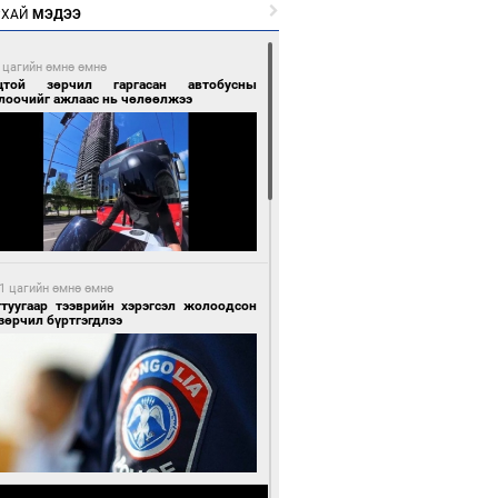
РХАЙ
МЭДЭЭ
 цагийн өмнө өмнө
цтой зөрчил гаргасан автобусны
лоочийг ажлаас нь чөлөөлжээ
1 цагийн өмнө өмнө
гтуугаар тээврийн хэрэгсэл жолоодсон
зөрчил бүртгэгдлээ