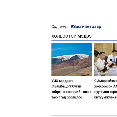
#Засгийн газар
Сэдвүүд :
ХОЛБООТОЙ
МЭДЭЭ
УИХ-ын дарга
С.Амарсайхан
С.Бямбацогт Сутай
хохироосон А
хайрхны тэнгэрийг тахих
нуугтмал хөрө
тахилгад оролцлоо
битүүмжлэнэ