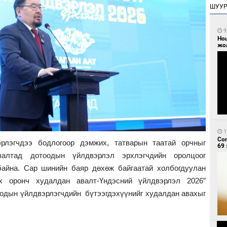
ШУУ
9
Но
жо
1
Со
эрлэгчдээ бодлогоор дэмжих, татварын таатай орчныг
69 
валтад дотоодын үйлдвэрлэл эрхлэгчдийн оролцоог
байна. Сар шинийн баяр дөхөж байгаатай холбогдуулан
х оронч худалдан авалт-Үндэсний үйлдвэрлэл 2026”
оодын үйлдвэрлэгчдийн бүтээгдэхүүнийг худалдан авахыг