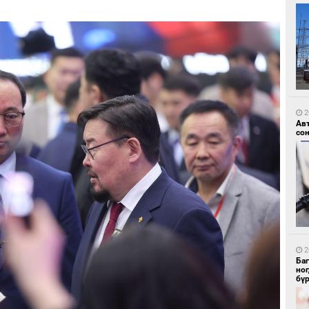
1
УИ
тэн
2
Ав
со
1
Зу
өд
2
Ба
но
бү