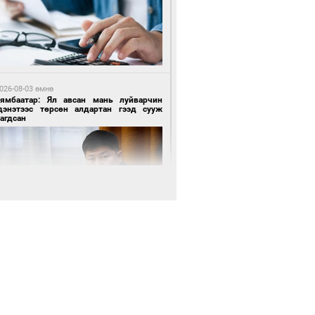
4 цагийн өмнө өмнө
роо орохгүй, өдөртөө 28-30 хэм дулаан
йна
026-08-03 өмнө
Нямбаатар: Ял авсан мань луйварчин
дэнэтээс төрсөн алдартан гээд сууж
агдсан
 өдрийн өмнө өмнө
х төрлийн шатахууны импортыг шуурхай
вэрлэхэд гурван яам хамтран ажиллана
 өдрийн өмнө өмнө
Энх-Амгалан: Би Монгол Улсын иргэн
ш
 өдрийн өмнө өмнө
АТ ТӨХК “Боинг” компанитай хамтын