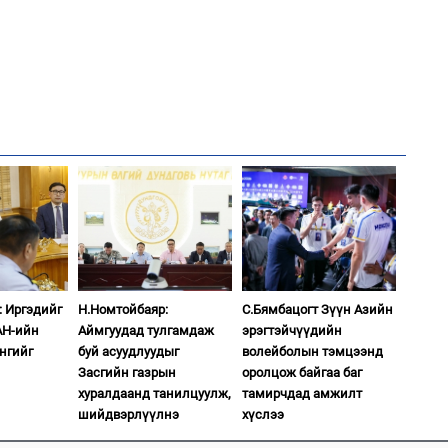
аж
2
Хөш
1
С.
ий
2
Хө
та
: Иргэдийг
Н.Номтойбаяр:
С.Бямбацогт Зүүн Азийн
АН-ийн
Аймгуудад тулгамдаж
эрэгтэйчүүдийн
нгийг
буй асуудлуудыг
волейболын тэмцээнд
Засгийн газрын
оролцож байгаа баг
1
хуралдаанд танилцуулж,
тамирчдад амжилт
Н.
ас
шийдвэрлүүлнэ
хүслээ
та