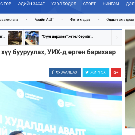
С ТӨР
ЭДИЙН ЗАСАГ
ҮЗЭЛ БОДОЛ
СПОРТ
НИЙГЭМ
ДЭЛ
рвалжлага
•
Азийн АШТ
•
Фото мэдээ
•
Оддын амьдрал
...
“Сүүн дархлаа” хөтөлбөрийг...
 хүү бууруулах, УИХ-д өргөн барихаар
ХУВААЛЦАХ
ЖИРГЭХ