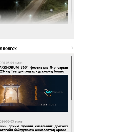
3 цагийн өмнө өмнө
нгол Улсын волейболын шигшээ баг
өөдөр Хятадын эсрэг тоглоно
Л
БОЛГОХ
026-08-04 өмнө
ARKHORUM 360° фестиваль 8-р сарын
23-нд Төв цэнгэлдэх хүрээлэнд болно
3 цагийн өмнө өмнө
өөдөр сондгой тоогоор төгссөн улсын
гаартай автомашинтай иргэдэд шатахуун
гоно
026-08-03 өмнө
вийн эрчим хүчний системийг дэмжих
ратегийн байгууламж ашиглалтад орлоо