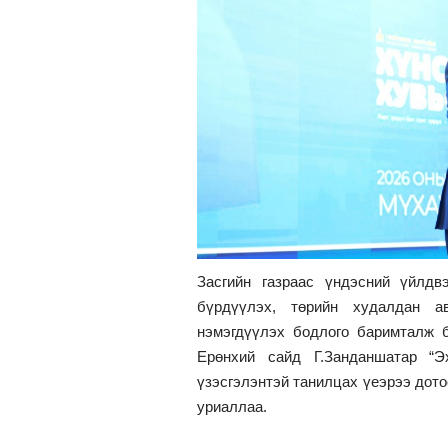
Засгийн газраас үндэсний үйлдв
бүрдүүлэх, төрийн худалдан а
нэмэгдүүлэх бодлого баримталж 
Ерөнхий сайд Г.Занданшатар “Э
үзэсгэлэнтэй танилцах үеэрээ дот
уриаллаа.