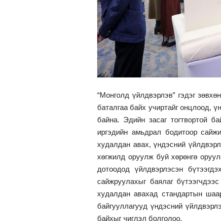
“Монголд үйлдвэрлэв” гэдэг зөвхө
баталгаа байх учиртайг онцлоод, ү
байна. Эдийн засаг тогтвортой 
иргэдийн амьдрал бодитоор сайжи
худалдан авах, үндэсний үйлдвэрл
хөгжилд оруулж буй хөрөнгө оруул
дотоодод үйлдвэрлэсэн бүтээгдэ
сайжруулахыг баялаг бүтээгчдээс
худалдан авахад стандартын шаар
байгууллагууд үндэсний үйлдвэрл
байхыг чиглэл болголоо.