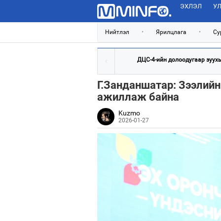
ЭХЛЭЛ
УЛ
Нийтлэл
•
Ярилцлага
•
Су
ДЦС-4-ийн долоодугаар зуухыг
Г.Занданшатар: Зээлийн
ажиллаж байна
Kuzmo
2026-01-27