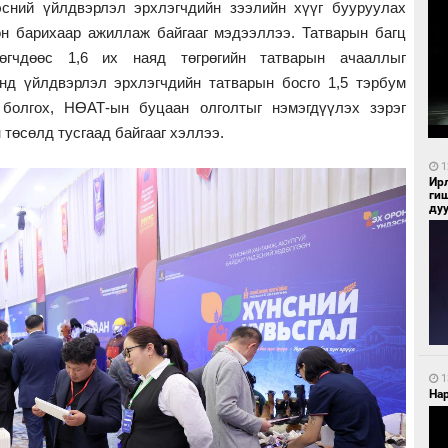
эсний үйлдвэрлэл эрхлэгчдийн зээлийн хүүг бууруулах
өн барихаар ажиллаж байгааг мэдээллээ. Татварын багц
өгчдөөс 1,6 их наяд төгрөгийн татварын ачааллыг
унд үйлдвэрлэл эрхлэгчдийн татварын босго 1,5 тэрбум
г болгох, НӨАТ-ын буцаан олголтыг нэмэгдүүлэх зэрэг
 төсөлд тусгаад байгааг хэллээ.
1
Ир
ги
ду
1
Нар