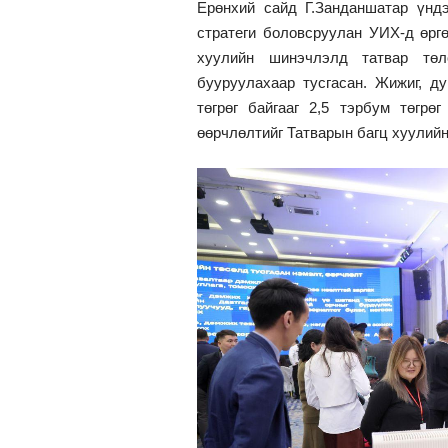
Ерөнхий сайд Г.Занданшатар үнд
стратеги боловсруулан УИХ-д өрг
хуулийн шинэчлэлд татвар төл
бууруулахаар тусгасан. Жижиг, д
төгрөг байгааг 2,5 тэрбум төгрө
өөрчлөлтийг Татварын багц хуулийн