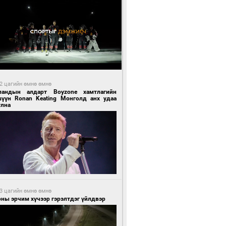
2 цагийн өмнө өмнө
ландын алдарт Boyzone хамтлагийн
шүүн Ronan Keating Монголд анх удаа
улна
3 цагийн өмнө өмнө
ны эрчим хүчээр гэрэлтдэг үйлдвэр