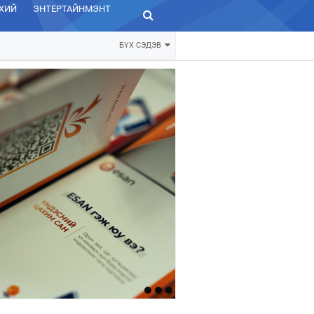
ХИЙ
ЭНТЕРТАЙНМЭНТ
ЗУРХАЙ
БҮХ СЭДЭВ