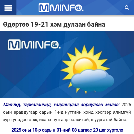
Эхлэл
Өдөртөө 19-21 хэм дулаан байна
Цаг агаар
Валют ханш
Улс төр
Эдийн засаг
Үзэл бодол
Спорт
Малчид, тариаланчид, хадланчдад зориулсан мэдээ:
2025
Нийгэм
оын аравдугаар сарын 1-нд нутгийн хойд хэсгээр ялимгүй
Дэлхий
хур тунадас орж, ихэнх нутгаар салхитай, шуургатай байна.
2025 оны 10-р сарын 01-ний 08 цагаас 20 цаг хүртэлх
Энтертайнмэнт