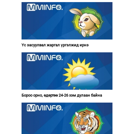
Үс засуулвал жаргал үргэлжид ирнэ
Бороо орно, өдөртөө 24-26 хэм дулаан байна