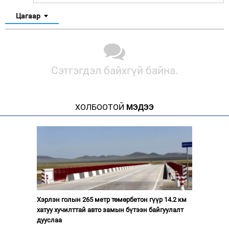
Цагаар
Сэтгэгдэл байхгүй байна.
ХОЛБООТОЙ
МЭДЭЭ
Хэрлэн голын 265 метр төмөрбетон гүүр 14.2 км
хатуу хучилттай авто замын бүтээн байгуулалт
дууслаа