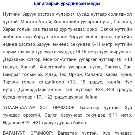
цаг агаарын урьдчилсан мэдээ:
Зурхай
Нутгийн баруун хэсгээр үүлэрхэг, бусад нутгаар солигдмол
үүлтэй. Монгол-Алтай, Хөвсгөлийн уулархаг нутаг, Сэлэнгэ,
Хараа голын сав газраар хур тунадас орно. Салхи нутгийн
хойд хэсгээр баруун өмнөөс баруун хойш эргэж, нутгийн
өмнөд хэсгээр баруун өмнөөс секундэд 6-11 метр, нутгийн
зарим газраар түр зуур секундэд 14-16 метр хүрч ширүүснэ.
Дархадын хотгор, Монгол-Алтайн уулархаг нутгаар +8…+13
градус, Хангай, Хөвсгөлийн уулархаг нутаг, Завхан, Заг-
Байдраг голын эх, Идэр, Тэс, Орхон, Сэлэнгэ, Хараа, Ерөө,
Тэрэлж голын хөндийгөөр +13…+18 градус, говийн бүс
нутаг, Дорнод-Дарьгангын тал нутгаар +23...+28 градус,
бусад нутгаар +17...+22 градус дулаан байна.
УЛААНБААТАР ХОТ ОРЧМООР: Багавтар үүлтэй. Хур
тунадас орохгүй. Салхи баруунаас секундэд 6-11 метр.
Өдөртөө +19...+21 градус дулаан байна.
БАГАНУУР ОРЧМООР: Багавтар үүлтэй. Хур тунадас