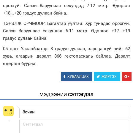
орохгүй. Салхи баруунаас секундэд 7-12 метр. Өдөртөө
+18...+20 градус дулаан байна.
ТЭРЭЛЖ ОРЧМООР: Багавтар үүлтэй. Хур тунадас орохгүй.
Салхи баруунаас секундэд 6-11 метр. Өдөртөө +17...+19
градус дулаан байна.
05 цагт Улаанбаатар: 8 градус дулаан, харьцангуй чийг 62
хувь, агаарын даралт 866 гектопаскаль байлаа. Даралт
өдөртөө буурна.
ХУВААЛЦАХ
ЖИРГЭХ
МЭДЭЭНИЙ
СЭТГЭГДЭЛ