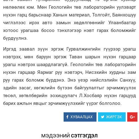
нөлөөлөх юм. Мөн Геологийн төв лабораторийн уулзварт
нүхэн гарц барьснаар Ханын материал, Толгойт, Баянхошуу
чиглэлээс ирэх авто замын хөдөлгөөнийг Улаанбаатар
хотоос урагшаа босоо тэнхлэгээр нэвт гарах боломжийг
бүрдүүлнэ.
Иргэд заавал зүүн эргэж Гурвалжингийн гүүрээр урагш
нэвтрэх, мөн баруун эргэж Таван шарын нүхэн гарцаар
урагш нэвтрэх шаардлагагүй. Геологийн төв лабораторийн
нүхэн гарцаар Яармаг руу нэвтэрч, Нисэхийн хурдны зам
руу гарах боломж бүрдэнэ. Энэ үеэр нийслэлийн Санхүү,
эдийн засаг, хөгжлийн бүтээн байгуулалтыг эрчимжүүлэх
төсөл, хөтөлбөрийн зохицуулагч Л.Хосбаяр нүхэн гарцууд
барих ажлын явцыг эрчимжүүлэхийг үүрэг болголоо.
ХУВААЛЦАХ
ЖИРГЭХ
МЭДЭЭНИЙ
СЭТГЭГДЭЛ