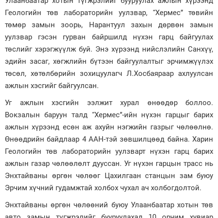
Улаанбаатар хотын түгжрэлийг бууруулах ажлын хүрээнд
Геологийн төв лабораторийн уулзвар, “Хермес” төвийн
Зурхай
төмөр замын зоорь, Нарантуул захын дөрвөн замын
уулзвар гэсэн гурван байршилд нүхэн гарц байгуулах
төслийг хэрэгжүүлж буй. Энэ хүрээнд нийслэлийн Санхүү,
эдийн засаг, хөгжлийн бүтээн байгуулалтыг эрчимжүүлэх
төсөл, хөтөлбөрийн зохицуулагч Л.Хосбаяраар ахлуулсан
ажлын хэсгийг байгуулсан.
Уг ажлын хэсгийн ээлжит хурал өнөөдөр боллоо.
Вокзалын баруун талд “Хермес”-ийн нүхэн гарцыг барих
ажлын хүрээнд есөн аж ахуйн нэгжийн газрыг чөлөөлнө.
Өнөөдрийн байдлаар 4 ААН-тэй зөвшилцөөд байна. Харин
Геологийн төв лабораторийн уулзварт нүхэн гарц барих
ажлын газар чөлөөлөлт дууссан. Уг нүхэн гарцын трасс нь
Энхтайваны өргөн чөлөөг Цахилгаан станцын зам буюу
Эрчим хүчний гудамжтай холбох чухал ач холбогдолтой.
Энхтайваны өргөн чөлөөний буюу Улаанбаатар хотын төв
авто замын түгжрэлийг бууруулахад 10 орчим хувиар