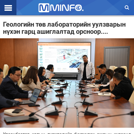
Эхлэл
Геологийн төв лабораторийн уулзварын
нүхэн гарц ашиглалтад орсноор....
Цаг агаар
Валют ханш
Улс төр
Эдийн засаг
Үзэл бодол
Спорт
Нийгэм
Дэлхий
Энтертайнмэнт