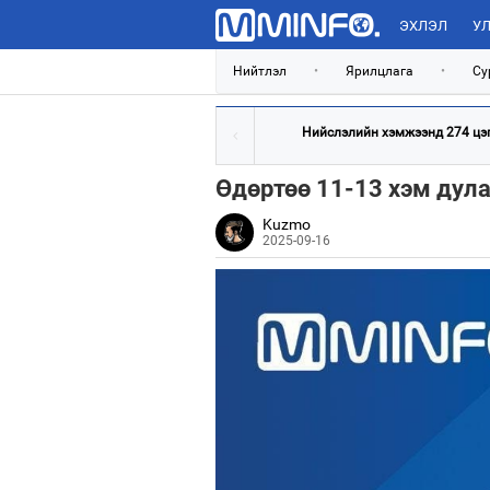
ЭХЛЭЛ
УЛ
Нийтлэл
•
Ярилцлага
•
Су
Нийслэлийн хэмжээнд 274 цэгт
Өдөртөө 11-13 хэм дула
Kuzmo
2025-09-16