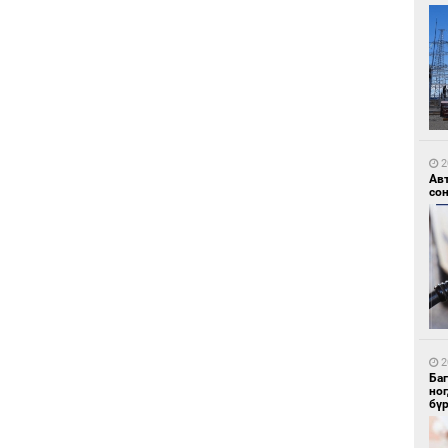
1
УИ
тэн
2
Ав
со
1
Зу
өд
2
Ба
но
бү