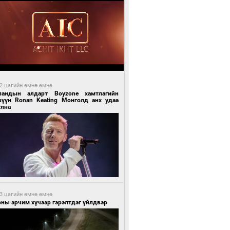
2 цагийн өмнө өмнө
ландын алдарт Boyzone хамтлагийн
шүүн Ronan Keating Монголд анх удаа
улна
3 цагийн өмнө өмнө
ны эрчим хүчээр гэрэлтдэг үйлдвэр