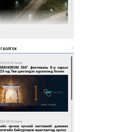
3 цагийн өмнө өмнө
нгол Улсын волейболын шигшээ баг
өөдөр Хятадын эсрэг тоглоно
Л
БОЛГОХ
026-08-04 өмнө
ARKHORUM 360° фестиваль 8-р сарын
23-нд Төв цэнгэлдэх хүрээлэнд болно
3 цагийн өмнө өмнө
өөдөр сондгой тоогоор төгссөн улсын
гаартай автомашинтай иргэдэд шатахуун
гоно
026-08-03 өмнө
вийн эрчим хүчний системийг дэмжих
ратегийн байгууламж ашиглалтад орлоо