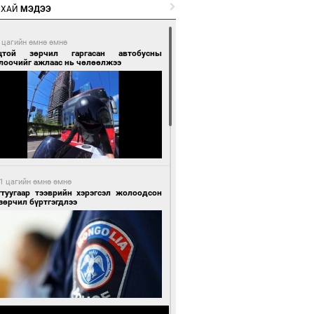
РХАЙ
МЭДЭЭ
 цагийн өмнө өмнө
цтой зөрчил гаргасан автобусны
лоочийг ажлаас нь чөлөөлжээ
1 цагийн өмнө өмнө
гтуугаар тээврийн хэрэгсэл жолоодсон
зөрчил бүртгэгдлээ