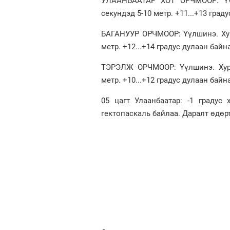
УЛААНБААТАР ХОТ ОРЧМООР: Үүл
секундэд 5-10 метр. +11...+13 град
БАГАНУУР ОРЧМООР: Үүлшинэ. Хур 
метр. +12...+14 градус дулаан байна
ТЭРЭЛЖ ОРЧМООР: Үүлшинэ. Хур т
метр. +10...+12 градус дулаан байна
05 цагт Улаанбаатар: -1 градус 
гектопаскаль байлаа. Даралт өдөр