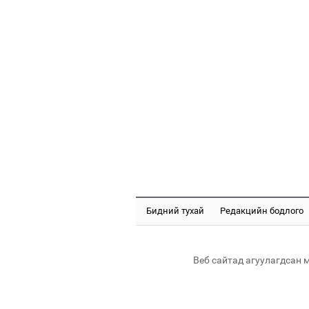
Бидний тухай
Редакцийн бодлого
Веб сайтад агуулагдсан 