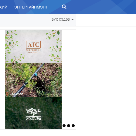
ХИЙ
ЭНТЕРТАЙНМЭНТ
ЗУРХАЙ
БҮХ СЭДЭВ