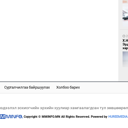
1
Бо
ба
2
Х.
Эр
хар
1
Бү
тээ
Сурталчилгаа байршуулах
Холбоо барих
2
Б.
би
мэдээлэл зохиогчийн эрхийн хуулиар хамгаалагдсан тул зөвшөөрөл
Copyright © MMINFO.MN All Rights Reserved. Powered by
HUREEMEDIA
1
МИ