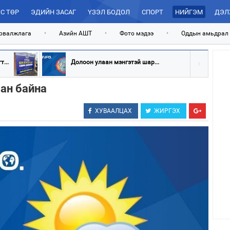
С ТӨР
ЭДИЙН ЗАСАГ
ҮЗЭЛ БОДОЛ
СПОРТ
НИЙГЭМ
ДЭЛ
рвалжлага
•
Азийн АШТ
•
Фото мэдээ
•
Оддын амьдрал
...
Долоон улаан мэнгэтэй шар...
ан байна
ХУВААЛЦАХ
ЖИРГЭХ