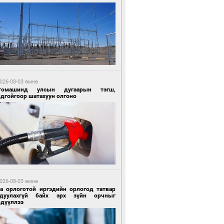
3 цагийн өмнө өмнө
Х-ын дарга С.Бямбацогт Сутай хайрхны
гэрийг тахих тахилгад оролцлоо
026-08-03 өмнө
томашинд улсын дугаарын тэгш,
ндгойгоор шатахуун олгоно
3 цагийн өмнө өмнө
ргаан цагаан мэнгэтэй харагчин үхэр
өр
026-08-03 өмнө
га орлоготой иргэдийн орлогод татвар
гдуулахгүй байх эрх зүйн орчныг
рдүүллээ