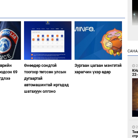
1
Мо
өн
САНА
эврийн
Өнөөдөр сондгой
Зургаан цагаан мэнгэтэй
2
KH
оодсон 69
тоогоор төгссөн улсын
харагчин үхэр өдөр
22-
гдлээ
дугаартай
автомашинтай иргэдэд
шатахуун олгоно
1
Өн
ду
ол
2
Тө
ст