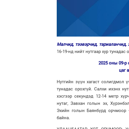
Малчид, тээвэрчид, тариаланчид,
16-19-нд нийт нутгаар хур тунадас 
2025 оны 09-р 
цаг 
Нутгийн зүүн хагаст солигдмол үү
тунадас орохгүй. Салхи ихэнх нут
хэсгээр секундэд 12-14 метр хүр
нутаг, Завхан голын эх, Хүрэнб
Эхийн голын Баянбүрд орчмоор +16
байна.