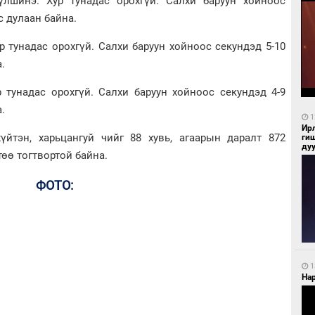
шинэ. Хур тунадас орохгүй. Салхи баруун хойноос
ус дулаан байна.
тунадас орохгүй. Салхи баруун хойноос секундэд 5-10
.
унадас орохгүй. Салхи баруун хойноос секундэд 4-9
.
1
Ир
хүйтэн, харьцангуй чийг 88 хувь, агаарын даралт 872
ги
ду
төө тогтвортой байна.
ФОТО:
1
Нар