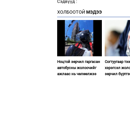
Сэдвүүд :
ХОЛБООТОЙ
МЭДЭЭ
Ноцтой зөрчил гаргасан
Согтуугаар тэ
автобусны жолоочийг
хэрэгсэл жол
ажлаас нь чөлөөлжээ
зөрчил бүртгэ