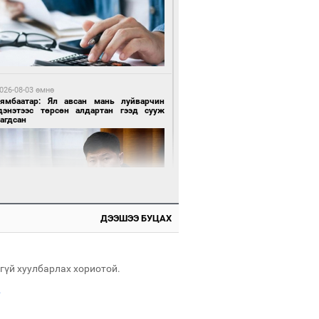
3 цагийн өмнө өмнө
роо орохгүй, өдөртөө 28-30 хэм дулаан
йна
026-08-03 өмнө
Нямбаатар: Ял авсан мань луйварчин
дэнэтээс төрсөн алдартан гээд сууж
агдсан
 өдрийн өмнө өмнө
х төрлийн шатахууны импортыг шуурхай
вэрлэхэд гурван яам хамтран ажиллана
ДЭЭШЭЭ БУЦАХ
 өдрийн өмнө өмнө
Энх-Амгалан: Би Монгол Улсын иргэн
ш
гүй хуулбарлах хориотой.
.
 өдрийн өмнө өмнө
АТ ТӨХК “Боинг” компанитай хамтын