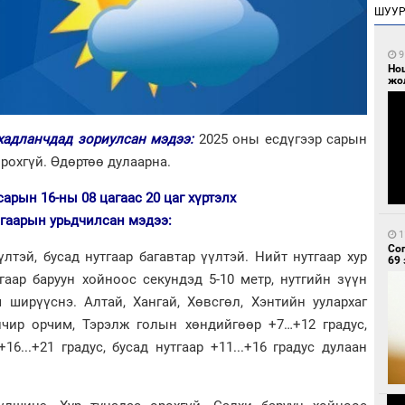
ШУУ
9
Но
жо
 хадланчдад зориулсан мэдээ:
2025 оны есдүгээр сарын
орохгүй. Өдөртөө дулаарна.
сарын 16-ны 08 цагаас 20 цаг хүртэлх
агаарын урьдчилсан мэдээ:
1
Со
лтэй, бусад нутгаар багавтар үүлтэй. Нийт нутгаар хур
69 
гаар баруун хойноос секундэд 5-10 метр, нутгийн зүүн
ч ширүүснэ. Алтай, Хангай, Хөвсгөл, Хэнтийн уулархаг
элчир орчим, Тэрэлж голын хөндийгөөр +7…+12 градус,
...+21 градус, бусад нутгаар +11...+16 градус дулаан