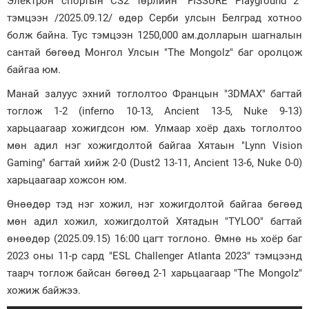
Электрон спортын CS2 төрлийн "FISSURE Playground 2"
тэмцээн /2025.09.12/ өдөр Серби улсын Белград хотноо
Зурхай
болж байна. Тус тэмцээн 1250,000 ам.долларын шагналын
сантай бөгөөд Монгол Улсын "The Mongolz" баг оролцож
байгаа юм.
Манай залуус эхний тоглолтоо Францын "3DMAX" багтай
тоглож 1-2 (inferno 10-13, Ancient 13-5, Nuke 9-13)
харьцаагаар хожигдсон юм. Улмаар хоёр дахь тоглолтоо
мөн адил нэг хожигдолтой байгаа Хятаын "Lynn Vision
Gaming
" багтай хийж 2-0 
(Dust2 13-11, Ancient 13-6, Nuke 0-0)
харьцаагаар хожсон юм.
Өнөөдөр тэд нэг хожил, нэг хожигдолтой байгаа бөгөөд
мөн адил хожил, хожигдолтой Хятадын "TYLOO" багтай
өнөөдөр (2025.09.15) 16:00 цагт тоглоно. Өмнө нь хоёр баг
2023 оны 11-р сард "ESL Challenger Atlanta 2023" тэмцээнд
таарч тоглож байсан бөгөөд 2-1 харьцаагаар "The Mongolz"
хожиж байжээ.