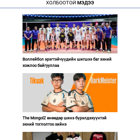
ХОЛБООТОЙ
МЭДЭЭ
Воллейбол эрэгтэйчүүдийн шигшээ баг эхний
хожлоо байгууллаа
The MongolZ өнөөдөр шинэ бүрэлдэхүүнтэй
эхний тоглолтоо хийнэ