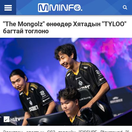
Эхлэл
"The Mongolz" өнөөдөр Хятадын "TYLOO"
багтай тоглоно
Цаг агаар
Валют ханш
Улс төр
Эдийн засаг
Үзэл бодол
Спорт
Нийгэм
Дэлхий
Энтертайнмэнт