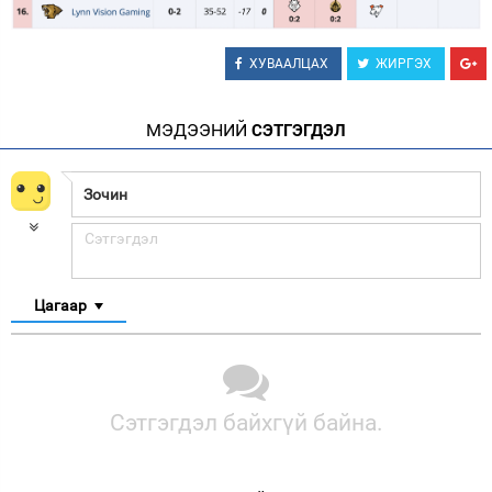
ХУВААЛЦАХ
ЖИРГЭХ
МЭДЭЭНИЙ
СЭТГЭГДЭЛ
Цагаар
Сэтгэгдэл байхгүй байна.