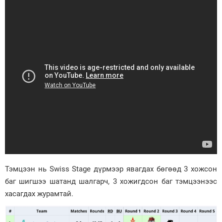
Тэмцээн нь Swiss Stage дүрмээр явагдах бөгөөд 3 хожсон
баг шигшээ шатанд шалгарч, 3 хожигдсон баг тэмцээнээс
хасагдах журамтай.