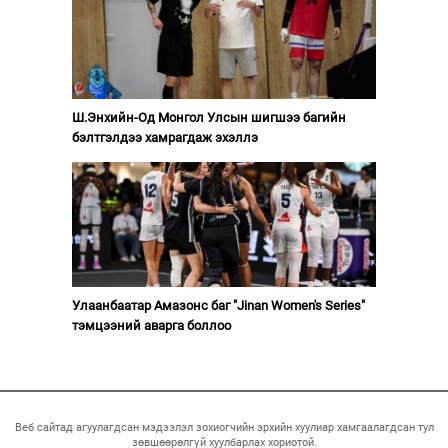
Ш.Энхийн-Од Монгол Улсын шигшээ багийн
бэлтгэлдээ хамрагдаж эхэллэ
Улаанбаатар Амазонс баг "Jinan Women's Series"
тэмцээний аварга боллоо
Веб сайтад агуулагдсан мэдээлэл зохиогчийн эрхийн хуулиар хамгаалагдсан тул
зөвшөөрөлгүй хуулбарлах хориотой.