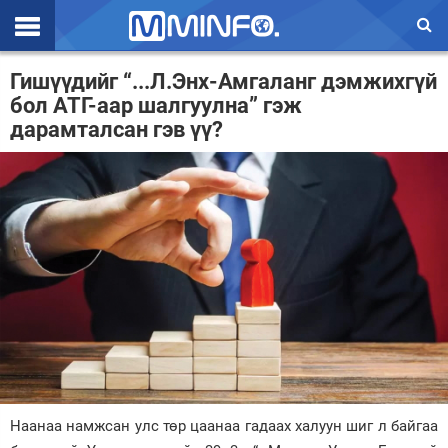
Эхлэл
Гишүүдийг “...Л.Энх-Амгаланг дэмжихгүй
бол АТГ-аар шалгуулна” гэж
Цаг агаар
дарамталсан гэв үү?
Валют ханш
Улс төр
Эдийн засаг
Үзэл бодол
Спорт
Нийгэм
Дэлхий
Наанаа намжсан улс төр цаанаа гадаах халуун шиг л байгаа
Энтертайнмэнт