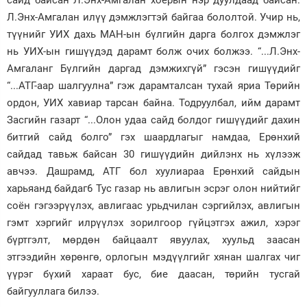
сайд байсан Л.Энх-Амгалан хоёрын нэр дуулдаад байсан.
Л.Энх-Амгалан илүү дэмжлэгтэй байгаа бололтой. Учир нь,
түүнийг УИХ дахь МАН-ын бүлгийн дарга болгох дэмжлэг
нь УИХ-ын гишүүдэд дарамт болж очих болжээ. “...Л.Энх-
Амгаланг Бүлгийн даргад дэмжихгүй” гэсэн гишүүдийг
“...АТГ-аар шалгуулна” гэж дарамталсан тухай яриа Төрийн
ордон, УИХ хавиар тарсан байна. Тодруулбал, ийм дарамт
Засгийн газарт “...Олон удаа сайд болдог гишүүдийг дахин
битгий сайд болго” гэх шаардлагыг намдаа, Ерөнхий
сайдад тавьж байсан 30 гишүүдийн дийлэнх нь хүлээж
авчээ. Дашрамд, АТГ бол хуулиараа Ерөнхий сайдын
харьяанд байдаг6 Тус газар нь авлигын эсрэг олон нийтийг
соён гэгээрүүлэх, авлигаас урьдчилан сэргийлэх, авлигын
гэмт хэргийг илрүүлэх зорилгоор гүйцэтгэх ажил, хэрэг
бүртгэлт, мөрдөн байцаалт явуулах, хуульд заасан
этгээдийн хөрөнгө, орлогын мэдүүлгийг хянан шалгах чиг
үүрэг бүхий хараат бус, бие даасан, төрийн тусгай
байгууллага билээ.