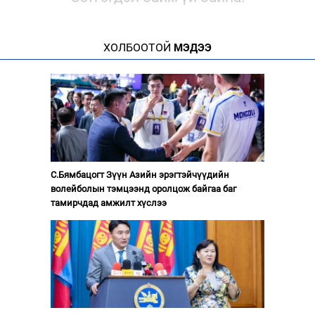
ХОЛБООТОЙ
МЭДЭЭ
С.Бямбацогт Зүүн Азийн эрэгтэйчүүдийн
волейболын тэмцээнд оролцож байгаа баг
тамирчдад амжилт хүслээ