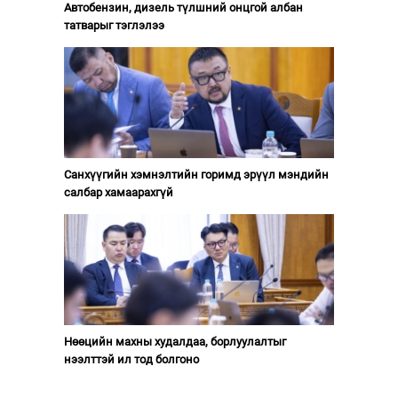
Автобензин, дизель түлшний онцгой албан
татварыг тэглэлээ
Санхүүгийн хэмнэлтийн горимд эрүүл мэндийн
салбар хамаарахгүй
Нөөцийн махны худалдаа, борлуулалтыг
нээлттэй ил тод болгоно