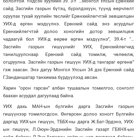
бололтой. Үндсэн хуулийн 39. 3-т “…Монгол Улсын Ерөнхий
сайд Засгийн газрын бүтэц, бүрэлдэхүүн, түүнд өөрчлөлт
Зурхай
оруулах тухай хуулийн төслийг Ерөнхийлөгчтэй зөвшилцөн
УИХ-д өргөн мэдүүлнэ. Ерөнхий сайд энэ асуудлыг
Ерөнхийлөгчтэй долоо хоногийн дотор зөвшилцөж
чадаагүй бол УИХ-д өөрөө өргөн мэдүүлнэ”, 39.4-т “…
Засгийн газрын гишүүнийг УИХ, Ерөнхийлөгчид
танилцуулснаар Ерөнхий сайд томилж, чөлөөлж,
огцруулна. Засгийн газрын гишүүн УИХ-д тангараг өргөнө”
гэж заасан. Энэ дагуу Монгол Улсын 34 дэх Ерөнхий сайд
Г.Занданшатар танхимаа бүрдүүлээд авсан.
Харин “орон гарсан” албан тушаалын томилгоо, сонголт
баахан асуудал дагуулаад байна.
УИХ дахь МАН-ын бүлгийн дарга Засгийн газрын
гишүүнээр томилогдсон. Өнгөрсөн долоо хоногт Бүлгийн
даргад УИХ-ын гишүүн, ТББХ-ны дарга Ж.Бат-Эрдэнэ, УИХ-
ын гишүүн, Л.Оюун-Эрдэнийн Засгийн газарт ГБХНХ-ын