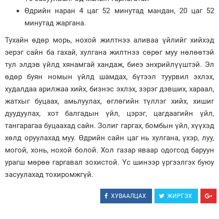
Өдрийн наран 4 цаг 52 минутад мандан, 20 цаг 52
Зурхай
минутад жаргана.
Тухайн өдөр морь, нохой жилтнээ аливаа үйлийг хийхэд
эерэг сайн ба гахай, хулгана жилтнээ сөрөг муу нөлөөтэй
тул элдэв үйлд хянамгай хандаж, биеэ энхрийлүүштэй. Эл
өдөр буян номын үйлд шамдах, бүтээл туурвил эхлэх,
худалдаа арилжаа хийх, бизнэс эхлэх, зэрэг дэвших, хараал,
жатхыг буцаах, амьлуулах, өглөгийн түллэг хийх, хишиг
дуудуулах, хот балгадын үйл, цэрэг, цагдаагийн үйл,
тангарагаа буцаахад сайн. Золиг гаргах, бомбын үйл, хүүхэд
хөлд оруулахад муу. Өдрийн сайн цаг нь хулгана, үхэр, луу,
могой, хонь, нохой болой. Хол газар яваар одогсод баруун
урагш мөрөө гаргавал зохистой. Үс шинээр үргээлгэх буюу
засуулахад тохиромжгүй.
ХУВААЛЦАХ
ЖИРГЭХ