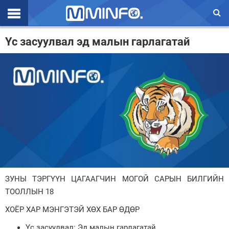
Эхлэл
Үс засуулвал эд малын гарлагатай
Цаг агаар
Валют ханш
Улс төр
Эдийн засаг
Үзэл бодол
Спорт
ЗУНЫ ТЭРГҮҮН ЦАГААГЧИН МОГОЙ САРЫН БИЛГИЙН
Нийгэм
ТООЛЛЫН 18
Дэлхий
ХОЁР ХАР МЭНГЭТЭЙ ХӨХ БАР ӨДӨР
Энтертайнмэнт
Үс засуулвал: Эд малын гарлагатай