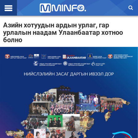
Эхлэл
Азийн хотуудын ардын урлаг, гар
урлалын наадам Улаанбаатар хотноо
Цаг агаар
болно
Валют ханш
Улс төр
Эдийн засаг
Үзэл бодол
Спорт
Нийгэм
Дэлхий
Энтертайнмэнт