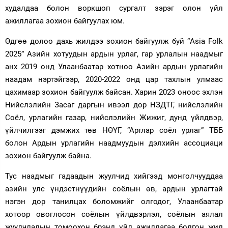
худалдаа болон воркшоп сургалт зэрэг олон үйл
ажиллагаа зохион байгуулах юм.
Өдгөө долоо дахь жилдээ зохион байгуулж буй “Asia Folk
2025” Азийн хотуудын ардын урлаг, гар урлалын наадмыг
анх 2019 онд Улаанбаатар хотноо Азийн ардын урлагийн
наадам нэртэйгээр, 2020-2022 онд цар тахлын улмаас
цахимаар зохион байгуулж байсан. Харин 2023 оноос эхлэн
Нийслэлийн Засаг даргын ивээл дор НЗДТГ, нийслэлийн
Соёл, урлагийн газар, нийслэлийн Жижиг, дунд үйлдвэр,
үйлчилгээг дэмжих төв НӨҮГ, “Артлар соёл урлаг” ТББ
болон Ардын урлагийн наадмуудын дэлхийн ассоциаци
зохион байгуулж байна.
Тус наадмыг гадаадын жуулчид хийгээд монголчууддаа
азийн улс үндэстнүүдийн соёлын өв, ардын урлагтай
нэгэн дор танилцах боломжийг олгодог, Улаанбаатар
хотоор овоглосон соёлын үйлдвэрлэл, соёлын аялал
жуулчлалын томоохон брэнд үйл ажиллагаа болгон жил