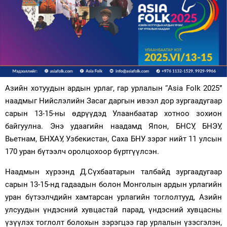
Зурхай
Азийн хотуудын ардын урлаг, гар урлалын “Asia Folk 2025”
наадмыг Нийслэлийн Засаг даргын ивээл дор зургаадугаар
сарын 13-15-ны өдрүүдэд Улаанбаатар хотноо зохион
байгуулна. Энэ удаагийн наадамд Япон, БНСУ, БНЭУ,
Вьетнам, БНХАУ, Узбекистан, Саха БНУ зэрэг нийт 11 улсын
170 уран бүтээлч оролцохоор бүртгүүлсэн.
Наадмын хүрээнд Д.Сүхбаатарын талбайд зургаадугаар
сарын 13-15-нд гадаадын болон Монголын ардын урлагийн
уран бүтээлчдийн хамтарсан урлагийн тоглолтууд, Азийн
улсуудын үндэсний хувцастай парад, үндэсний хувцасны
үзүүлэх тоглолт болохын зэрэгцээ гар урлалын үзэсгэлэн,