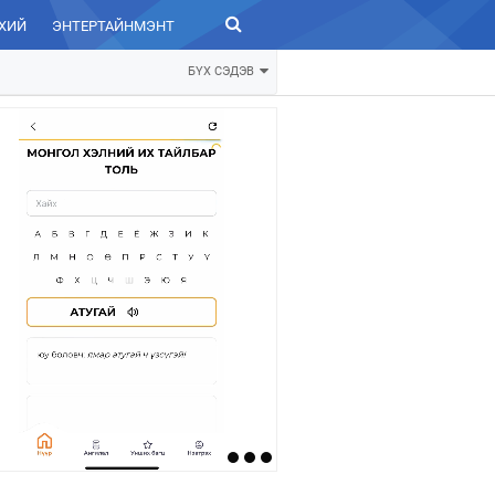
ХИЙ
ЭНТЕРТАЙНМЭНТ
ЗУРХАЙ
БҮХ СЭДЭВ