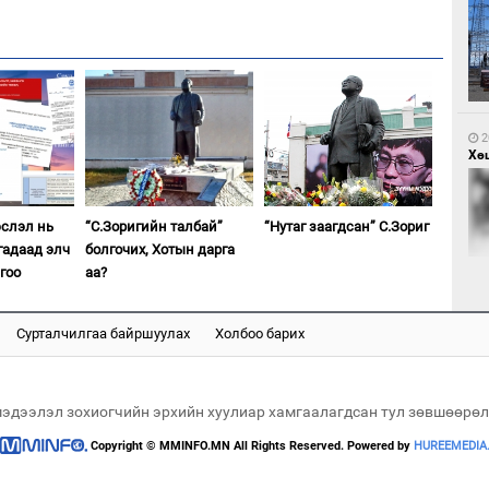
2
Са
мэ
2
Хөш
эслэл нь
“С.Зоригийн талбай”
“Нутаг заагдсан” С.Зориг
гадаад элч
болгочих, Хотын дарга
гоо
аа?
2
Нө
нээ
Сурталчилгаа байршуулах
Холбоо барих
2
Х.
Эр
хар
мэдээлэл зохиогчийн эрхийн хуулиар хамгаалагдсан тул зөвшөөрөл
Copyright © MMINFO.MN All Rights Reserved. Powered by
HUREEMEDIA