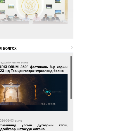
9 цагийн өмнө өмнө
өөдөр тэгш тоогоор төгссөн улсын
гаартай автомашинтай иргэдэд шатахуун
Л
БОЛГОХ
гоно
 өдрийн өмнө өмнө
ARKHORUM 360° фестиваль 8-р сарын
23-нд Төв цэнгэлдэх хүрээлэнд болно
9 цагийн өмнө өмнө
Бямбацогт Зүүн Азийн эрэгтэйчүүдийн
лейболын тэмцээнд оролцож байгаа баг
мирчдад амжилт хүслээ
026-08-03 өмнө
томашинд улсын дугаарын тэгш,
ндгойгоор шатахуун олгоно