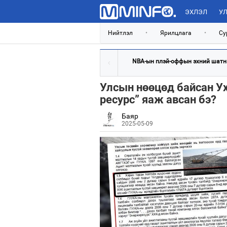
ЭХЛЭЛ
УЛ
Нийтлэл
•
Ярилцлага
•
Су
NBA-ын плэй-оффын эхний шатны
Улсын нөөцөд байсан У
ресурс” яаж авсан бэ?
Баяр
2025-05-09