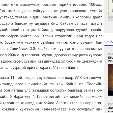
н мөнгөнд шилжүүлж тооцвол төрийн төсвөөс 100-аад
Тэр талбай дээр хайгуулын лиценз авчихсан. Үүнийг
уу” гэхэд УИХ-ын Эдийн засгийн байнгын хорооны дарга
ударга байсан уу, шударга биш байсан уу гэдэг асуулт
ухайн үеийн нөхцөл байдалд тааруулсан хуулийг тухайн
1
гэж бодож байгаа юм. Харин стратегийн орд гэдэг нэр
Өн
ду
ж буцаж уул уурхайн салбарт хүчтэй байр суурийг бий
САНА
ол
явсан. Талийгаач О.Энхсайхан гишүүн анхны санаачилгыг
2
бол 2006 онд гаргасан хуулин дээрээ хариуцлага хүлээж,
KH
Мэдээж хэрэг, хувийн хэвшлүүдэд олгосон лицензүүдийг
22-
н ул суурьтай ярих л хэрэгтэй” гэсэн байна.
арын 11-ний нэгдсэн хуралдаанаар дээр УИХ-ын гишүүн
омпанид өгсөн лицензийг та яаж байна вэ. Төсвийн
1
м бол яагаад улс эзэмшиж болохгүй байгаад байгаа юм
С.
во
 сайд Х.Наранхүү “…Тавантолгойн лицензийг эзэмшиж
та
й хэлэлцээ хийгээд явж байна. Засгийн газар ямар нэгэн
2
Ав
г компани хүмүүсийн нөлөөтэйгээр энэ асуудлыг авч
со