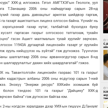
есурс” ХХК-д илгээжээ. Гэтэл АМГТХЭГ-ын Геологи, уул
рга Т.Занашир 2006 оны наймдугаар сарын 28-нд
үхий газар дахь давхацлыг арилгах шийдвэр гаргаж,
5 га газарт ашиглалтын лиценз олгосон байна. Үүнийг нь
ай хэрэгцээний газар нутаг, талбайтай бүхэлдээ буюу
хүсэлт гаргасан газрыг олгосхоос татгалзаж, тухайн
ооцно” гэсэн Ашигт малтмалын тухай хуулийг зөрчсөн.
1
С.
лгосон 11943А дугаартай лицензийн газарт уг хуулийн
ий
улж хууль нийцүүлэх нь зүйтэй” гэж дүгнэжээ. Түүнчлэн
лбаны шалгалтаар 2006 оны арваннэгдүгээр сарын 8-нд
он шалгаруулалтыг дахин хийх шаардлагатай” гэжээ.
ХХК нь Тавантолгойн лицензийн газраас 101 га газрыг
рхайн кадастрын албаны 2006 оны есдүгээр сарын 1-ний
жээ. Энэхүү “Энержи ресурс” ХХКийн эзэмшиж буй
1
р болон тэндээс 101 га газрыг “Дайцику” ХХК-д
Н.
ас
өрчсөн байна” гэж дүгнэсэн байгаа юм.
та
 2-ны нэгдсэн хуралдаан дээр УИХ-ын гишүүн Д.Ганхуяг