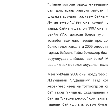
“…Тавантолгойн ордод өнөөдрий
сая доллараар хайгуул хийсэн. 
шударга асуудал гэж үзэж байна 
Лу.Гантөмөр “…1997 оны хуулийг ш
тавьж байна л даа. Би 1997 оны т
үеийн УИХ гаргасан болов уу л 
томъёог ашиглаж, төрийн оролцо
болго гэдэг хандлага 2005 оноос 
гаргаж байсан. Тийм болохоор бид 
асуудлуудаа шийдэж явах ёстой. 
цаашид яах вэ гэдэг асуудлыг нэлээ
Мөн УИХ-ын 2008 оны нэгдүгээр с
Л.Гүндалай “…“Дайцику” гээд к
хөрөнгөөр нөөц нь тогтоогдсон ю
бэ” гэхэд Үйлдвэр, худалдааны
байгаа “Энержи ресурс” компанита
гаднын байгууллага, эсвэл бүлэ