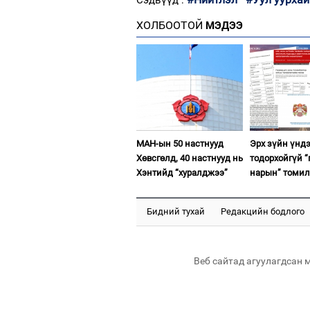
ХОЛБООТОЙ
МЭДЭЭ
МАН-ын 50 настнууд
Эрх зүйн үнд
Хөвсгөлд, 40 настнууд нь
тодорхойгүй “
Хэнтийд “хуралджээ”
нарын” томил
Бидний тухай
Редакцийн бодлого
Веб сайтад агуулагдсан 