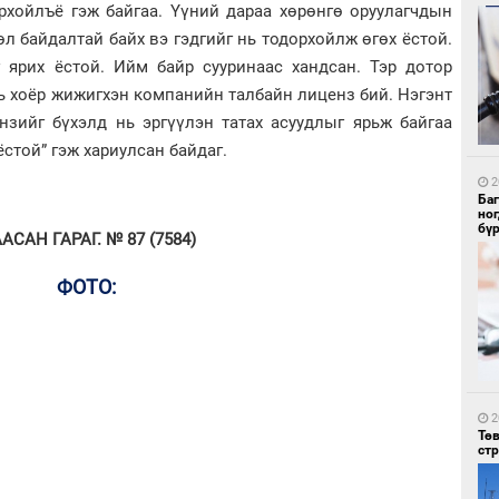
орхойлъё гэж байгаа. Үүний дараа хөрөнгө оруулагчдын
өл байдалтай байх вэ гэдгийг нь тодорхойлж өгөх ёстой.
 ярих ёстой. Ийм байр сууринаас хандсан. Тэр дотор
нь хоёр жижигхэн компанийн талбайн лиценз бий. Нэгэнт
1
нзийг бүхэлд нь эргүүлэн татах асуудлыг ярьж байгаа
Со
ёстой” гэж хариулсан байдаг.
95 
2
Ба
но
бү
САН ГАРАГ. № 87 (7584)
ФОТО:
1
Ав
тат
2
Тө
ст