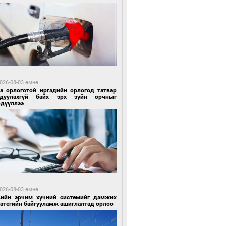
9 цагийн өмнө өмнө
гтуугаар тээврийн хэрэгсэл жолоодсон
зөрчил бүртгэгдлээ
026-08-03 өмнө
га орлоготой иргэдийн орлогод татвар
гдуулахгүй байх эрх зүйн орчныг
рдүүллээ
9 цагийн өмнө өмнө
тобензин, дизель түлшний онцгой албан
варыг тэглэлээ
026-08-03 өмнө
вийн эрчим хүчний системийг дэмжих
ратегийн байгууламж ашиглалтад орлоо