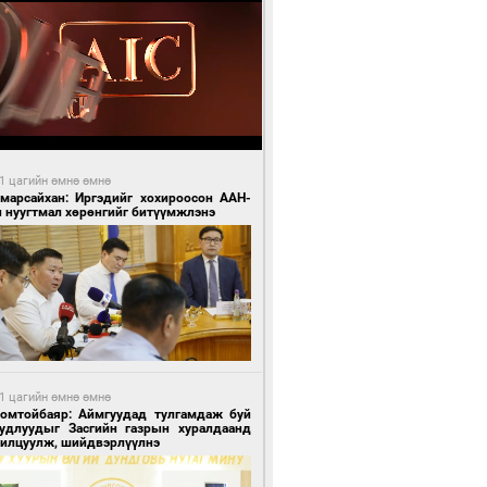
1 цагийн өмнө өмнө
Амарсайхан: Иргэдийг хохироосон ААН-
н нуугтмал хөрөнгийг битүүмжлэнэ
1 цагийн өмнө өмнө
Номтойбаяр: Аймгуудад тулгамдаж буй
уудлуудыг Засгийн газрын хуралдаанд
нилцуулж, шийдвэрлүүлнэ