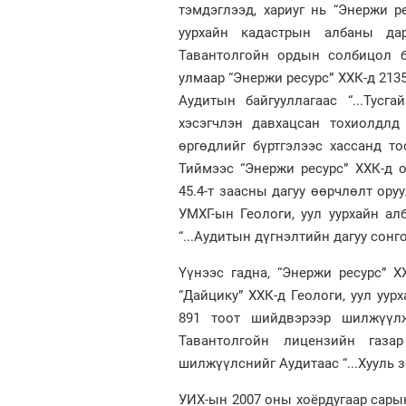
тэмдэглээд, хариуг нь “Энержи р
уурхайн кадастрын албаны да
Тавантолгойн ордын солбицол б
улмаар “Энержи ресурс” ХХК-д 213
Аудитын байгууллагаас “...Тусг
хэсэгчлэн давхацсан тохиолдлд 
өргөдлийг бүртгэлээс хассанд т
Тиймээс “Энержи ресурс” ХХК-д о
45.4-т заасны дагуу өөрчлөлт ору
УМХГ-ын Геологи, уул уурхайн а
“...Аудитын дүгнэлтийн дагуу сонг
Үүнээс гадна, “Энержи ресурс” 
“Дайцику” ХХК-д Геологи, уул уу
891 тоот шийдвэрээр шилжүүл
Тавантолгойн лицензийн газа
шилжүүлснийг Аудитаас “...Хууль з
УИХ-ын 2007 оны хоёрдугаар сарын