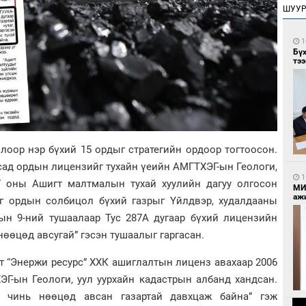
ШУУ
1
Бү
тээ
лоор нэр бүхий 15 ордыг стратегийн ордоор тогтоосон.
сад ордын лицензийг тухайн үеийн АМГТХЭГ-ын Геологи,
1
7 оны Ашигт малтмалын тухай хуулийн дагуу олгосон
МИ
аж
эг ордын солбицол бүхий газрыг Үйлдвэр, худалдааны
ын 9-ний тушаалаар Тус 287А дугаар бүхий лицензийн
нөөцөд авсугай” гэсэн тушаалыг гаргасан.
рт “Энержи ресурс” ХХК ашиглалтын лиценз авахаар 2006
Г-ын Геологи, уул уурхайн кадастрын албанд хандсан.
э чинь нөөцөд авсан газартай давхцаж байна” гэж