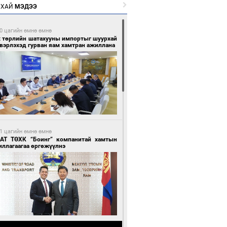
РХАЙ
МЭДЭЭ
0 цагийн өмнө өмнө
х төрлийн шатахууны импортыг шуурхай
вэрлэхэд гурван яам хамтран ажиллана
1 цагийн өмнө өмнө
АТ ТӨХК “Боинг” компанитай хамтын
иллагаагаа өргөжүүлнэ