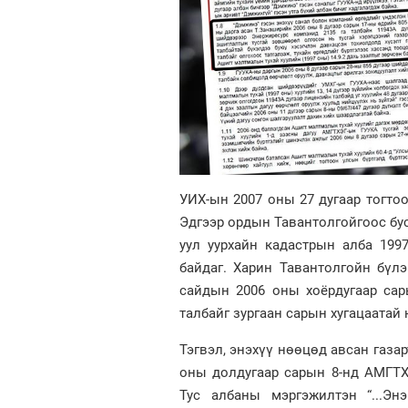
УИХ-ын 2007 оны 27 дугаар тогтоо
Эдгээр ордын Тавантолгойгоос бу
уул уурхайн кадастрын алба 199
байдаг. Харин Тавантолгойн бүл
сайдын 2006 оны хоёрдугаар сар
талбайг зургаан сарын хугацаатай 
Тэгвэл, энэхүү нөөцөд авсан газа
оны долдугаар сарын 8-нд АМГТХЭ
Тус албаны мэргэжилтэн “...Эн