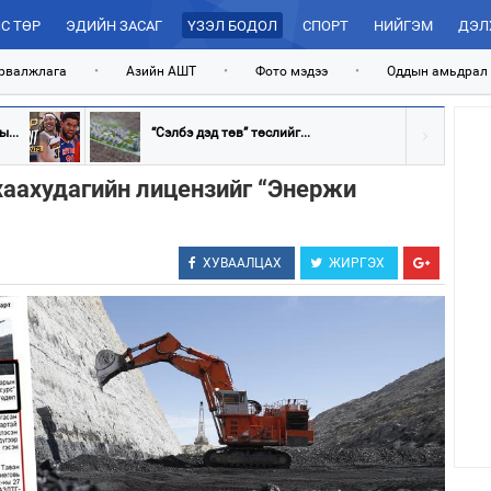
С ТӨР
ЭДИЙН ЗАСАГ
ҮЗЭЛ БОДОЛ
СПОРТ
НИЙГЭМ
ДЭЛ
рвалжлага
•
Азийн АШТ
•
Фото мэдээ
•
Оддын амьдрал
...
“Сэлбэ дэд төв” төслийг...
хаахудагийн лицензийг “Энержи
ХУВААЛЦАХ
ЖИРГЭХ