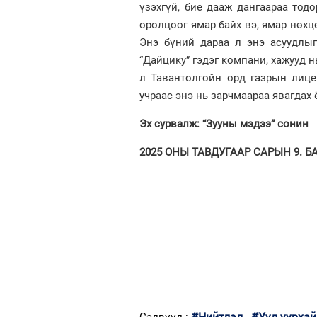
үзэхгүй, бие дааж дангаараа тод
оролцоог ямар байх вэ, ямар нөхц
Энэ бүний дараа л энэ асуудлыг
“Дайцику” гэдэг компани, хажууд 
л Тавантолгойн орд газрын лице
учраас энэ нь зарчмаараа явагдах 
Эх сурвалж: “Зууны мэдээ” сонин
2025 ОНЫ ТАВДУГААР САРЫН 9. БАА
#Нийтлэл
#Уул уурхай
Сэдвүүд :