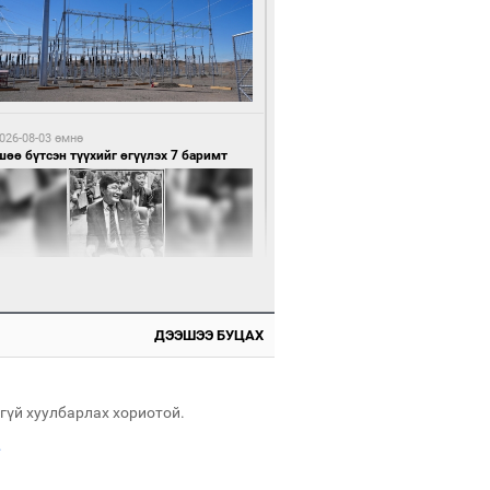
0 цагийн өмнө өмнө
нхүүгийн хэмнэлтийн горимд эрүүл
ндийн салбар хамаарахгүй
026-08-03 өмнө
өө бүтсэн түүхийг өгүүлэх 7 баримт
0 цагийн өмнө өмнө
өцийн махны худалдаа, борлуулалтыг
лттэй ил тод болгоно
ДЭЭШЭЭ БУЦАХ
026-08-03 өмнө
Нямбаатар: Ял авсан мань луйварчин
дэнэтээс төрсөн алдартан гээд сууж
агдсан
гүй хуулбарлах хориотой.
.