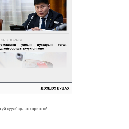
 өдрийн өмнө өмнө
нгол Улсын волейболын шигшээ баг
өөдөр Хятадын эсрэг тоглоно
026-08-03 өмнө
томашинд улсын дугаарын тэгш,
ндгойгоор шатахуун олгоно
 өдрийн өмнө өмнө
өөдөр сондгой тоогоор төгссөн улсын
гаартай автомашинтай иргэдэд шатахуун
гоно
ДЭЭШЭЭ БУЦАХ
026-08-03 өмнө
всгөл нуурын лусыг тахих төрийн
хилгын ёслол боллоо
гүй хуулбарлах хориотой.
.