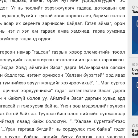
үүд гацахад аймаг, орон нутгийн удирдлагуудын “эс
дог. Уг нь төслийг хэрэгжүүлэгч гадаад, дотоодын аж
5
Тав
хүрээнд бүхий л тусгай зөвшөөрлөө авч, баримт сэлтээ
 асар их хөрөнгө зарчихсан байдаг. Гэтэл аймаг, орон
 нь нэг л хэл ам гарвал амаа хамхиад, гараа хумхиад
агүйгээр гацаанд ордог.
гөрсөн намар “гацсан” газрын ховор элементийн төсөл
төслүүдийг гацааж ирсэн технологи ил цагаан хэрэгжсэн.
5
Гэхдээ Ховд аймгийн Засаг дарга М.Амарсанаа саяхан
Бо
ба
н бодлогод нэгэнт орчихсон “Халзан бүрэгтэй” орд явах
рд түмнийхээ эрүүл мэндийг хохироочихъё”, “…Мал сүргээ
 орчныг хордуулчихъя” гэдэг сэтгэлгээтэй Засаг дарга
н ч байхгүй болов уу. Аймгийн Засаг даргын хувьд ард
гаасай л гэж хүсэж байна. Үнэн зөв мэдээллийг хүлээн
лэх ёстой байх аа. Түүнээс биш олон нийтийн сүлжээгээр
йгээд яваад байж болохгүй. “…“Халзан бүрэгтэй”-гээс
5
“…Уран гаргаад бүгдийг нь хордуулах гэж байна” гэдэг
Бо
ба
г явуулж байгаа, зөвийг буруу болгож, энэ ядарсан