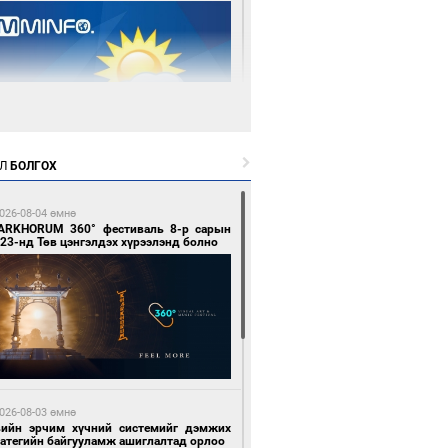
 өдрийн өмнө өмнө
Л
БОЛГОХ
цтой зөрчил гаргасан автобусны
лоочийг ажлаас нь чөлөөлжээ
026-08-04 өмнө
ARKHORUM 360° фестиваль 8-р сарын
23-нд Төв цэнгэлдэх хүрээлэнд болно
 өдрийн өмнө өмнө
гтуугаар тээврийн хэрэгсэл жолоодсон
зөрчил бүртгэгдлээ
026-08-03 өмнө
вийн эрчим хүчний системийг дэмжих
ратегийн байгууламж ашиглалтад орлоо