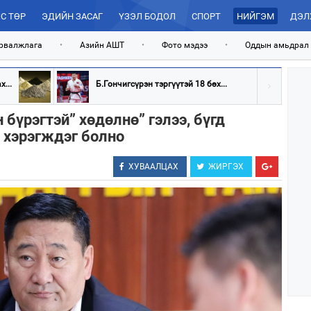
С ТӨР
ЭДИЙН ЗАСАГ
ҮЗЭЛ БОДОЛ
СПОРТ
НИЙГЭМ
ДЭЛ
рвалжлага
•
Азийн АШТ
•
Фото мэдээ
•
Оддын амьдрал
...
Б.Гончигсүрэн тэргүүтэй 18 бөх...
бүрэгтэй” хөдөлнө” гэлээ, бүгд
 хэрэгждэг болно
ХУВААЛЦАХ
ЖИРГЭХ