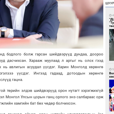
ШУУ
4
"Д
“Т
тө
нд бодлого болж гарсан шийдвэрүүд дундаа, доороо
ууд дасчихсан. Харааж муулаад л аргыг нь олох гээд
ах нь авлигын асуудал үүсдэг. Харин Монголд хөрөнгө
5
ргэлзээ үүсдэг. Ингээд гадаад, дотоодын хөрөнгө
Во
хэс
өслүүд гацна.
той төрийн элдэв шийдвэрүүд орон нутагт хэрэгжихгүй
Гэтэл Монгол Улсын цорын ганц орлого энэ салбараас орж
гжлийн хамгийн бат бөх чөдөр болчихсон.