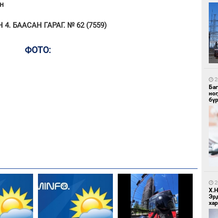
ин
. БААСАН ГАРАГ. № 62 (7559)
ФОТО:
1
Ир
ги
ду
2
Ба
но
бү
1
Нар
2
Х.
Эр
хар