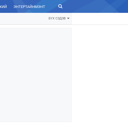
ХИЙ
ЭНТЕРТАЙНМЭНТ
ЗУРХАЙ
БҮХ СЭДЭВ