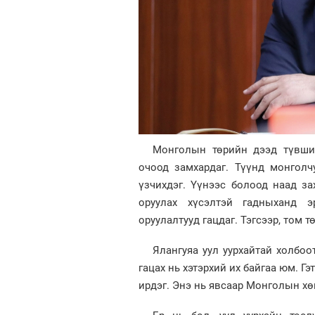
Монголын төрийн дээд түвши
очоод замхардаг. Түүнд монголч
үзчихдэг. Үүнээс болоод наад з
оруулах хүсэлтэй гадныханд э
оруулалтууд гацдаг. Тэгсээр, том т
Ялангуяа уул уурхайтай холбоо
гацах нь хэтэрхий их байгаа юм. 
ирдэг. Энэ нь явсаар Монголын хө