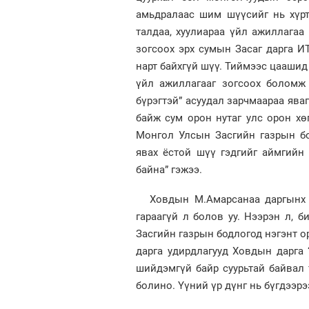
амьдралаас шим шүүсийг нь хүрт
талдаа, хуулиараа үйл ажиллагаа
зогсоох эрх сумын Засаг дарга И
нарт байхгүй шүү. Тиймээс цаашид
үйл ажиллагааг зогсоох боломж 
бүрэгтэй” асуудал зарчмаараа ява
байж сум орон нутаг улс орон хөг
Монгол Улсын Засгийн газрын бо
явах ёстой шүү гэдгийг аймгийн
байна” гэжээ.
Ховдын М.Амарсанаа даргынх 
гараагүй л болов уу. Нээрэн л, б
Засгийн газрын бодлогод нэгэнт о
дарга удирдлагууд Ховдын дарга “
шийдэмгүй байр суурьтай байвал 
болино. Үүний үр дүнг нь бүгдээрээ