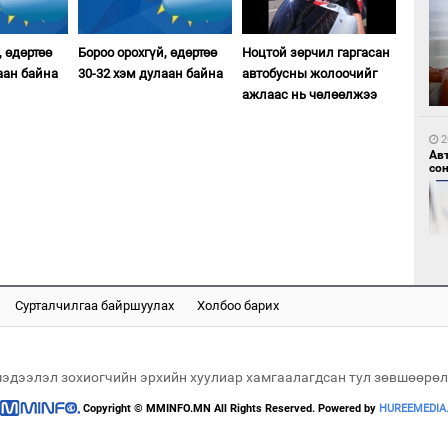
, өдөртөө
Бороо орохгүй, өдөртөө
Ноцтой зөрчил гаргасан
1
аан байна
30-32 хэм дулаан байна
автобусны жолоочийг
Мо
өн
ажлаас нь чөлөөлжээ
2
Ав
со
1
Өн
ду
ол
Сурталчилгаа байршуулах
Холбоо барих
2
Хө
та
мэдээлэл зохиогчийн эрхийн хуулиар хамгаалагдсан тул зөвшөөрөл
Copyright © MMINFO.MN All Rights Reserved. Powered by
HUREEMEDIA