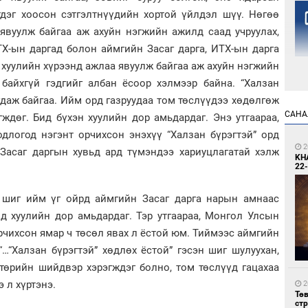
дэг хоосон сэтгэлтнүүдийн хортой үйлдэл шүү. Нөгөө
 явуулж байгаа аж ахуйн нэгжийн ажилд саад учруулах,
ТХ-ын даргад болон аймгийн Засаг дарга, ИТХ-ын дарга
 хуулийн хүрээнд ажлаа явуулж байгаа аж ахуйн нэгжийн
байхгүй гэдгийг албан ёсоор хэлмээр байна. “Халзан
гдаж байгаа. Ийм орд газруудаа том төслүүдээ хөдөлгөж
1
САНА
ждөг. Бид бүхэн хуулийн дор амьдардаг. Энэ утгаараа,
Но
жо
длогод нэгэнт орчихсон энэхүү “Халзан бүрэгтэй” орд
2
 Засаг даргын хувьд ард түмэндээ хариуцлагатай хэлж
KH
22-
шиг ийм үг ойрд аймгийн Засаг дарга нарын амнаас
ид хуулийн дор амьдардаг. Тэр утгаараа, Монгол Улсын
рчихсон ямар ч төсөл явах л ёстой юм. Тиймээс аймгийн
1
…“Халзан бүрэгтэй” хөдлөх ёстой” гэсэн шиг шулуухан,
Со
төрийн шийдвэр хэрэгждэг болно, том төслүүд гацахаа
69 
 л хүртэнэ.
2
Тө
ст