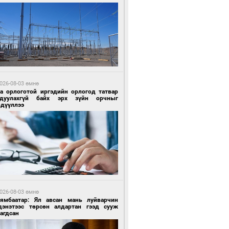
 өдрийн өмнө өмнө
ландын алдарт Boyzone хамтлагийн
шүүн Ronan Keating Монголд анх удаа
улна
026-08-03 өмнө
га орлоготой иргэдийн орлогод татвар
гдуулахгүй байх эрх зүйн орчныг
рдүүллээ
 өдрийн өмнө өмнө
ны эрчим хүчээр гэрэлтдэг үйлдвэр
026-08-03 өмнө
Нямбаатар: Ял авсан мань луйварчин
дэнэтээс төрсөн алдартан гээд сууж
агдсан