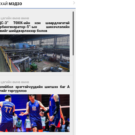
РХАЙ
МЭДЭЭ
 цагийн өмнө өмнө
ЦС-3” ТӨХК-ийн нэн шаардлагатай
урбингенератор-5”-ын шинэчлэлийн
свийг шийдвэрлэхээр болов
 цагийн өмнө өмнө
ллейбол эрэгтэйчүүдийн шигшээ баг А
гийг тэргүүллээ