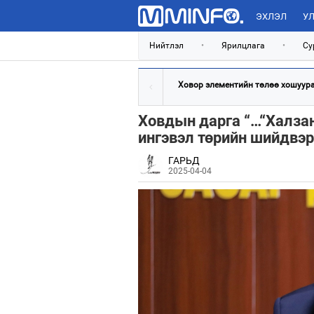
ЭХЛЭЛ
УЛ
Нийтлэл
•
Ярилцлага
•
Су
Ховор элементийн төлөө хошуурах
Ховдын дарга “…“Халзан 
ингэвэл төрийн шийдвэр
ГАРЬД
2025-04-04