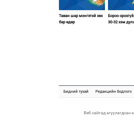
Таван шар мэнгэтэй хөх
Бороо орохгүй
бар өдөр
30-32 хэм дул
Бидний тухай
Редакцийн бодлого
Веб сайтад агуулагдсан 