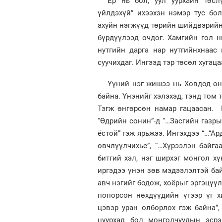
Ер нь бол, уул уурхайн төсл
үйлдэхүй” ихээхэн нэмэр тус бол
ахуйн нэгжүүд төрийн шийдвэрийн 
бүрдүүлээд очдог. Хамгийн гол нь
нутгийн дарга нар нутгийнхнаас
суучихдаг. Ингээд тэр төсөл хугаца
Үүний нэг жишээ нь Ховдод өн
байна. Үнэнийг хэлэхэд, тэнд том 
Тэгж өнгөрсөн намар гацаасан. 
“Өдрийн сонин”-д “…Засгийн газры
ёстой” гэж ярьжээ. Ингэхдээ “…“А
өвчлүүлчихье”, “…Хүрээлэн байгаа
битгий хэл, нэг ширхэг монгол хү
иргэдээ үнэн зөв мэдээлэлтэй бай
авч нэгийг бодож, хоёрыг эргэцүү
попорсон нөхдүүдийн үгээр үг хи
цэвэр уран олборлох гэж байна”, 
цуурхал бол монголчуудын эсрэ