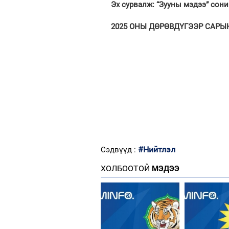
Эх сурвалж: “Зууны мэдээ” сон
2025 ОНЫ ДӨРӨВДҮГЭЭР САРЫН 4
#Нийтлэл
Сэдвүүд :
ХОЛБООТОЙ
МЭДЭЭ