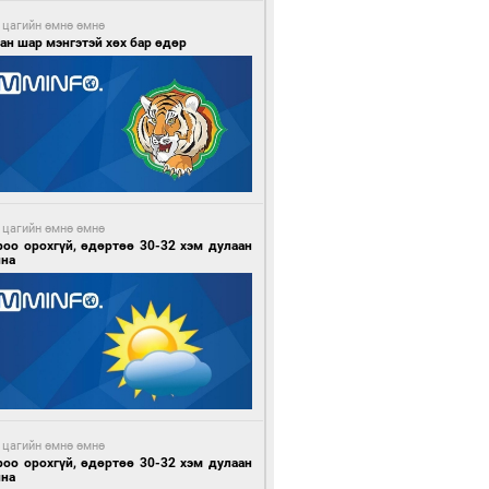
 цагийн өмнө өмнө
ан шар мэнгэтэй хөх бар өдөр
 цагийн өмнө өмнө
роо орохгүй, өдөртөө 30-32 хэм дулаан
йна
 цагийн өмнө өмнө
роо орохгүй, өдөртөө 30-32 хэм дулаан
йна