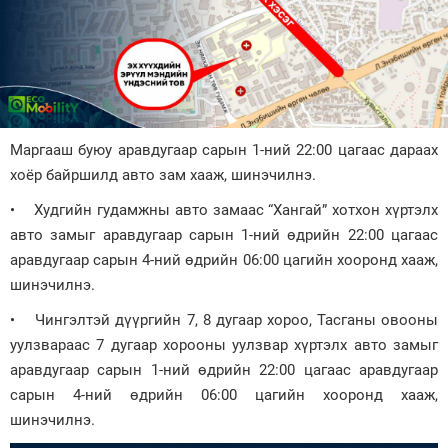
Зурхай
Маргааш буюу аравдугаар сарын 1-ний 22:00 цагаас дараах
хоёр байршилд авто зам хааж, шинэчилнэ.
• Худгийн гудамжны авто замаас “Хангай” хотхон хүртэлх
авто замыг аравдугаар сарын 1-ний өдрийн 22:00 цагаас
аравдугаар сарын 4-ний өдрийн 06:00 цагийн хооронд хааж,
шинэчилнэ.
• Чингэлтэй дүүргийн 7, 8 дугаар хороо, Тасганы овооны
уулзвараас 7 дугаар хорооны уулзвар хүртэлх авто замыг
аравдугаар сарын 1-ний өдрийн 22:00 цагаас аравдугаар
сарын 4-ний өдрийн 06:00 цагийн хооронд хааж,
шинэчилнэ.