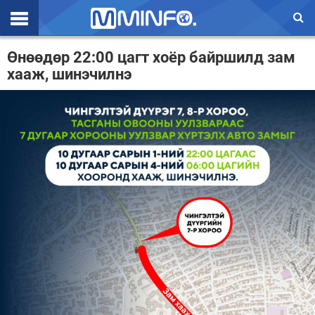
Эхлэл
Өнөөдөр 22:00 цагт хоёр байршилд зам
хааж, шинэчилнэ
Цаг агаар
Валют ханш
Улс төр
Эдийн засаг
Үзэл бодол
Спорт
Нийгэм
Дэлхий
Энтертайнмэнт