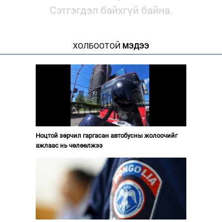
Сэтгэгдэл байхгүй байна.
ХОЛБООТОЙ
МЭДЭЭ
Ноцтой зөрчил гаргасан автобусны жолоочийг
ажлаас нь чөлөөлжээ