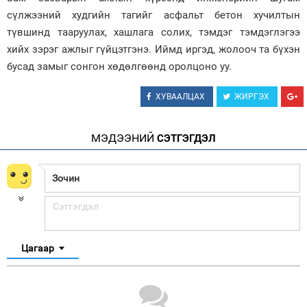
сүлжээний худгийн тагийг асфальт бетон хучилтын
түвшинд тааруулах, хашлага солих, тэмдэг тэмдэглэгээ
хийх зэрэг ажлыг гүйцэтгэнэ. Иймд иргэд, жолооч та бүхэн
бусад замыг сонгон хөдөлгөөнд оролцоно уу.
ХУВААЛЦАХ
ЖИРГЭХ
МЭДЭЭНИЙ
СЭТГЭГДЭЛ
Цагаар