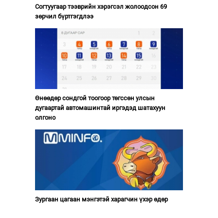
Согтуугаар тээврийн хэрэгсэл жолоодсон 69
зөрчил бүртгэгдлээ
Өнөөдөр сондгой тоогоор төгссөн улсын
дугаартай автомашинтай иргэдэд шатахуун
олгоно
Зургаан цагаан мэнгэтэй харагчин үхэр өдөр