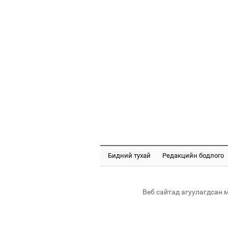
Бидний тухай
Редакцийн бодлого
Веб сайтад агуулагдсан 