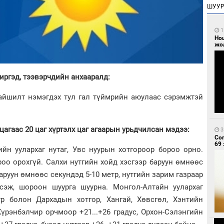
ШУУ
1
Но
жо
иргэд, тээвэрчдийн анхааралд:
райшилт нэмэгдэх тул гал түймрийн аюулаас сэрэмжтэй
цагаас 20 цаг хүртэлх
цаг агаарын урьдчилсан мэдээ:
3
Со
69 
йн уулархаг нутаг, Увс нуурын хотгороор бороо орно.
ороо орохгүй. Салхи нутгийн хойд хэсгээр баруун өмнөөс
баруун өмнөөс секундэд 5-10 метр, нутгийн зарим газраар
сэж, шороон шуурга шуурна. Монгол-Алтайн уулархаг
уур болон Дархадын хотгор, Хангай, Хөвсгөл, Хэнтийн
 Хүрэнбэлчир орчмоор +21...+26 градус, Орхон-Сэлэнгийн