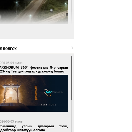
 цагийн өмнө өмнө
нгол Улсын волейболын шигшээ баг
өөдөр Хятадын эсрэг тоглоно
Л
БОЛГОХ
026-08-04 өмнө
ARKHORUM 360° фестиваль 8-р сарын
23-нд Төв цэнгэлдэх хүрээлэнд болно
 цагийн өмнө өмнө
өөдөр сондгой тоогоор төгссөн улсын
гаартай автомашинтай иргэдэд шатахуун
гоно
026-08-03 өмнө
томашинд улсын дугаарын тэгш,
ндгойгоор шатахуун олгоно