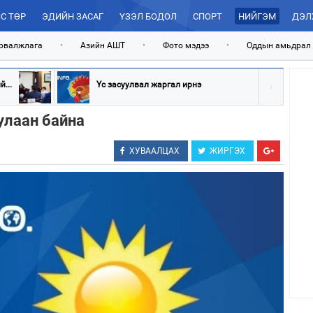
С ТӨР
ЭДИЙН ЗАСАГ
ҮЗЭЛ БОДОЛ
СПОРТ
НИЙГЭМ
ДЭЛ
рвалжлага
•
Азийн АШТ
•
Фото мэдээ
•
Оддын амьдрал
...
Үс засуулвал жаргал ирнэ
улаан байна
ХУВААЛЦАХ
ЖИРГЭХ