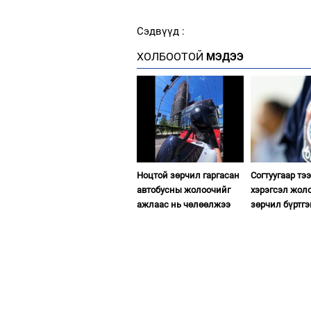
Сэдвүүд :
ХОЛБООТОЙ
МЭДЭЭ
Ноцтой зөрчил гаргасан
Согтуугаар тэ
автобусны жолоочийг
хэрэгсэл жол
ажлаас нь чөлөөлжээ
зөрчил бүртгэ