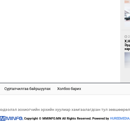
5
Бо
ба
2
Х.
Эр
хар
1
Бү
тээ
Сурталчилгаа байршуулах
Холбоо барих
2
Хөш
мэдээлэл зохиогчийн эрхийн хуулиар хамгаалагдсан тул зөвшөөрөл
Copyright © MMINFO.MN All Rights Reserved. Powered by
HUREEMEDIA
2
МИ