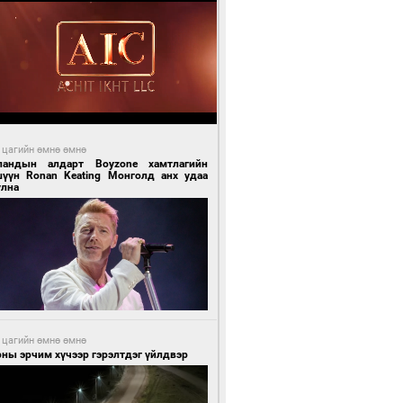
 цагийн өмнө өмнө
ландын алдарт Boyzone хамтлагийн
шүүн Ronan Keating Монголд анх удаа
улна
 цагийн өмнө өмнө
ны эрчим хүчээр гэрэлтдэг үйлдвэр