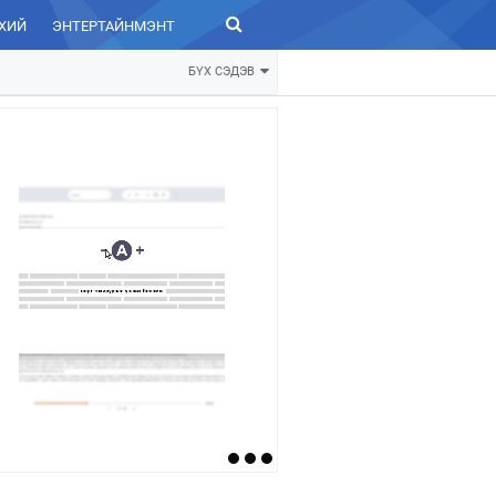
ХИЙ
ЭНТЕРТАЙНМЭНТ
ЗУРХАЙ
БҮХ СЭДЭВ