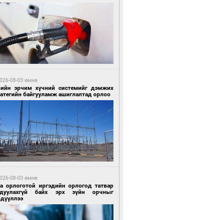
 цагийн өмнө өмнө
Х-ын дарга С.Бямбацогт Сутай хайрхны
гэрийг тахих тахилгад оролцлоо
026-08-03 өмнө
вийн эрчим хүчний системийг дэмжих
ратегийн байгууламж ашиглалтад орлоо
 цагийн өмнө өмнө
ргаан цагаан мэнгэтэй харагчин үхэр
өр
026-08-03 өмнө
га орлоготой иргэдийн орлогод татвар
гдуулахгүй байх эрх зүйн орчныг
рдүүллээ