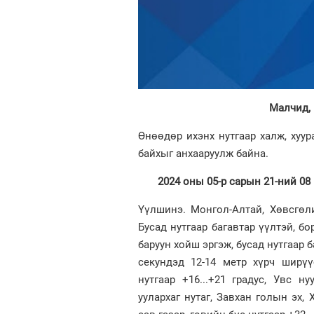
Малчид, 
Өнөөдөр ихэнх нутгаар халж, хуу
байхыг анхааруулж байна.
2024 оны 05-р сарын 21-ний 08 
Үүлшинэ. Монгол-Алтай, Хөвсгөли
Бусад нутгаар багавтар үүлтэй, б
баруун хойш эргэж, бусад нутгаар 
секундэд 12-14 метр хүрч ширүү
нутгаар +16...+21 градус, Увс н
уулархаг нутаг, Завхан голын эх,