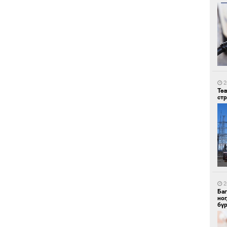
5
УИ
тэн
2
Тө
ст
5
Зу
өд
2
Ба
но
бү