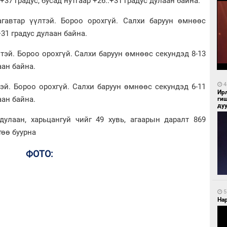
.+37 градус, бусад нутгаар +26..+31 градус дулаан байна.
агавтар үүлтэй. Бороо орохгүй. Салхи баруун өмнөөс
+31 градус дулаан байна.
тэй. Бороо орохгүй. Салхи баруун өмнөөс секундэд 8-13
аан байна.
4
эй. Бороо орохгүй. Салхи баруун өмнөөс секундэд 6-11
Ир
аан байна.
ги
ду
дулаан, харьцангуй чийг 49 хувь, агаарын даралт 869
төө буурна
ФОТО:
5
Нар