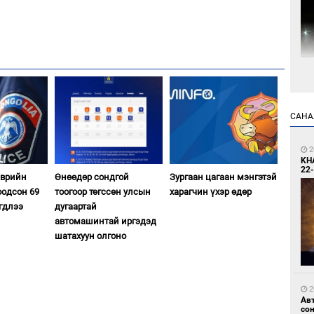
5
Мо
өн
САНА
2
KH
22-
эврийн
Өнөөдөр сондгой
Зургаан цагаан мэнгэтэй
оодсон 69
тоогоор төгссөн улсын
харагчин үхэр өдөр
гдлээ
дугаартай
автомашинтай иргэдэд
5
Өн
шатахуун олгоно
ду
ол
2
Ав
со