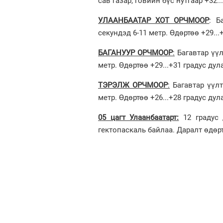
сав газар, говийн бүс нутгаар +32..
УЛААНБААТАР ХОТ ОРЧМООР
: Б
секундэд 6-11 метр. Өдөртөө +29...
БАГАНУУР ОРЧМООР
:
Багавтар үүл
метр. Өдөртөө +29...+31 градус дул
ТЭРЭЛЖ ОРЧМООР
:
Багавтар үүлт
метр. Өдөртөө +26...+28 градус дул
05 цагт Улаанбаатарт:
12 градус 
гектопаскаль байлаа. Даралт өдөр