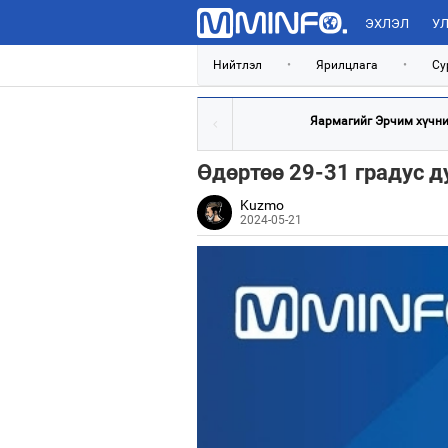
ЭХЛЭЛ
УЛ
Нийтлэл
•
Ярилцлага
•
Су
Яармагийг Эрчим хүчний
Өдөртөө 29-31 градус д
Kuzmo
2024-05-21