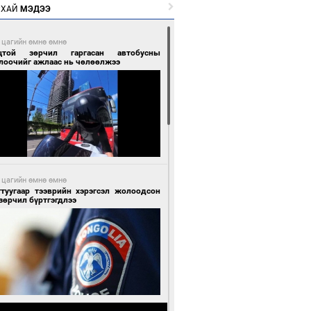
РХАЙ
МЭДЭЭ
 цагийн өмнө өмнө
цтой зөрчил гаргасан автобусны
лоочийг ажлаас нь чөлөөлжээ
 цагийн өмнө өмнө
гтуугаар тээврийн хэрэгсэл жолоодсон
зөрчил бүртгэгдлээ