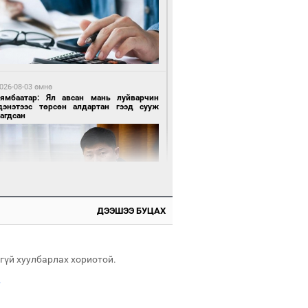
 цагийн өмнө өмнө
роо орохгүй, өдөртөө 28-30 хэм дулаан
йна
026-08-03 өмнө
Нямбаатар: Ял авсан мань луйварчин
дэнэтээс төрсөн алдартан гээд сууж
агдсан
9 цагийн өмнө өмнө
х төрлийн шатахууны импортыг шуурхай
вэрлэхэд гурван яам хамтран ажиллана
ДЭЭШЭЭ БУЦАХ
026-08-03 өмнө
өө бүтсэн түүхийг өгүүлэх 7 баримт
гүй хуулбарлах хориотой.
.
0 цагийн өмнө өмнө
АТ ТӨХК “Боинг” компанитай хамтын