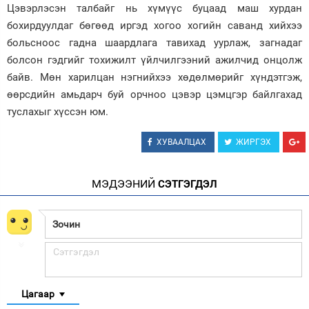
Цэвэрлэсэн талбайг нь хүмүүс буцаад маш хурдан
бохирдуулдаг бөгөөд иргэд хогоо хогийн саванд хийхээ
больсноос гадна шаардлага тавихад уурлаж, загнадаг
болсон гэдгийг тохижилт үйлчилгээний ажилчид онцолж
байв. Мөн харилцан нэгнийхээ хөдөлмөрийг хүндэтгэж,
өөрсдийн амьдарч буй орчноо цэвэр цэмцгэр байлгахад
туслахыг хүссэн юм.
ХУВААЛЦАХ
ЖИРГЭХ
МЭДЭЭНИЙ
СЭТГЭГДЭЛ
Цагаар