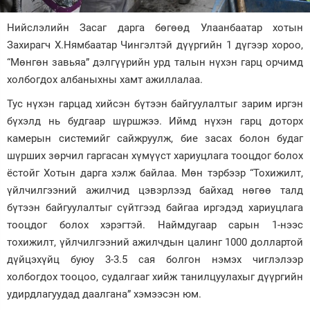
Зурхай
Нийслэлийн Засаг дарга бөгөөд Улаанбаатар хотын
Захирагч Х.Нямбаатар Чингэлтэй дүүргийн 1 дүгээр хороо,
“Мөнгөн завьяа” дэлгүүрийн урд талын нүхэн гарц орчимд
холбогдох албаныхны хамт ажиллалаа.
Тус нүхэн гарцад хийсэн бүтээн байгуулалтыг зарим иргэн
бүхэлд нь будгаар шүршжээ. Иймд нүхэн гарц доторх
камерын системийг сайжруулж, бие засах болон будаг
шүрших зөрчил гаргасан хүмүүст хариуцлага тооцдог болох
ёстойг Хотын дарга хэлж байлаа. Мөн тэрбээр “Тохижилт,
үйлчилгээний ажилчид цэвэрлээд байхад нөгөө талд
бүтээн байгуулалтыг сүйтгээд байгаа иргэдэд хариуцлага
тооцдог болох хэрэгтэй. Наймдугаар сарын 1-нээс
тохижилт, үйлчилгээний ажилчдын цалинг 1000 доллартой
дүйцэхүйц буюу 3-3.5 сая болгон нэмэх чиглэлээр
холбогдох тооцоо, судалгааг хийж танилцуулахыг дүүргийн
удирдлагуудад даалгана” хэмээсэн юм.