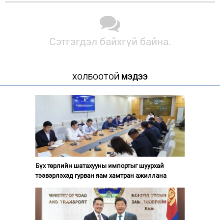
Сэтгэгдэл байхгүй байна.
ХОЛБООТОЙ
МЭДЭЭ
Бүх төрлийн шатахууны импортыг шуурхай
тээвэрлэхэд гурван яам хамтран ажиллана