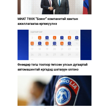
МИАТ ТӨХК “Боинг” компанитай хамтын
ажиллагаагаа өргөжүүлнэ
Өнөөдөр тэгш тоогоор төгссөн улсын дугаартай
автомашинтай иргэдэд шатахуун олгоно