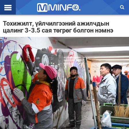
Эхлэл
Тохижилт, үйлчилгээний ажилчдын
цалинг 3-3.5 сая төгрөг болгон нэмнэ
Цаг агаар
Валют ханш
Улс төр
Эдийн засаг
Үзэл бодол
Спорт
Нийгэм
Дэлхий
Энтертайнмэнт