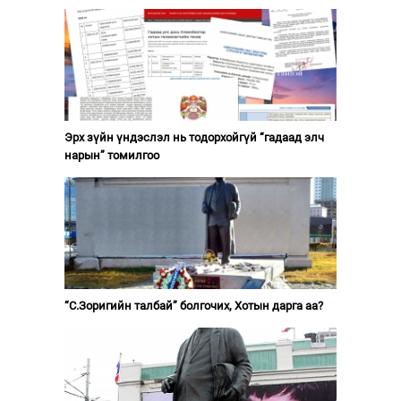
Эрх зүйн үндэслэл нь тодорхойгүй “гадаад элч
нарын” томилгоо
“С.Зоригийн талбай” болгочих, Хотын дарга аа?