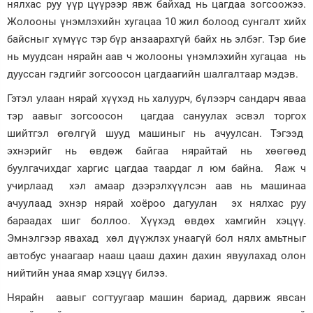
нялхас руу үүр цүүрээр явж байхад нь цагдаа зогсоожээ.
Жолооны үнэмлэхийн хугацаа 10 жил болоод сунгалт хийх
байсныг хүмүүс тэр бүр анзаарахгүй байх нь элбэг. Тэр бие
нь муудсан нярайн аав ч жолооны үнэмлэхийн хугацаа нь
дууссан гэдгийг зогсоосон цагдаагийн шалгалтаар мэдэв.
Гэтэл улаан нярай хүүхэд нь халуурч, бүлээрч сандарч яваа
тэр аавыг зогсоосон цагдаа сануулах эсвэл торгох
шийтгэл өгөлгүй шууд машиныг нь ачуулсан. Тэгээд
эхнэрийг нь өвдөж байгаа нярайтай нь хөөгөөд
буулгачихдаг харгис цагдаа таардаг л юм байна. Яаж ч
учирлаад хэл амаар дээрэлхүүлсэн аав нь машинаа
ачуулаад эхнэр нярай хоёроо дагуулан эх нялхас руу
бараадах шиг боллоо. Хүүхэд өвдөх хамгийн хэцүү.
Эмнэлгээр явахад хөл дүүжлэх унаагүй бол нялх амьтныг
автобус унаагаар нааш цааш дахин дахин явуулахад олон
нийтийн унаа ямар хэцүү билээ.
Нярайн аавыг согтуугаар машин бариад, дарвиж явсан