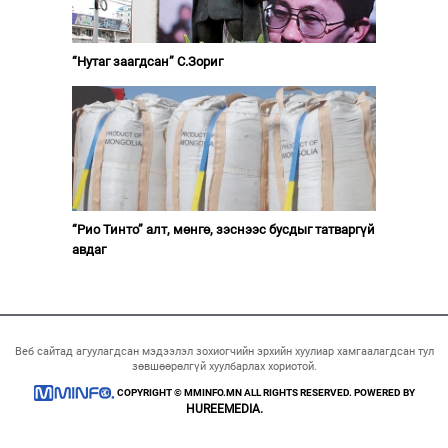
“Нутаг заагдсан” С.Зориг
“Рио Тинто” алт, мөнгө, зэснээс бусдыг татваргүй
авдаг
Веб сайтад агуулагдсан мэдээлэл зохиогчийн эрхийн хуулиар хамгаалагдсан тул
зөвшөөрөлгүй хуулбарлах хориотой.
COPYRIGHT © MMINFO.MN ALL RIGHTS RESERVED. POWERED BY
HUREEMEDIA.