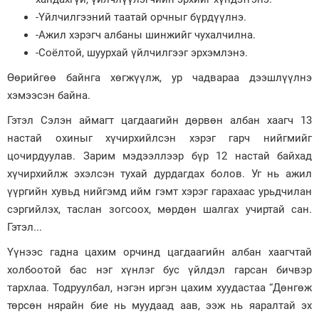
-Үйлчилгээний таатай орчныг бүрдүүлнэ.
-Ажил хэрэгч албаны шинжийг чухалчилна.
-Соёлтой, шуурхай үйлчилгээг эрхэмлэнэ.
Өөрийгөө байнга хөгжүүлж, ур чадвараа дээшлүүлнэ
хэмээсэн байна.
Гэтэл Сэлэн аймагт цагдаагийн дөрвөн албан хаагч 13
настай охиныг хүчирхийлсэн хэрэг гарч нийгмийг
цочирдуулав. Зарим мэдээллээр бүр 12 настай байхад
хүчирхийлж эхэлсэн тухай дурдагдах болов. Уг нь ажил
үүргийн хувьд нийгэмд ийм гэмт хэрэг гарахаас урьдчилан
сэргийлэх, таслан зогсоох, мөрдөн шалгах учиртай сан.
Гэтэл...
Үүнээс гадна цахим орчинд цагдаагийн албан хаагчтай
холбоотой бас нэг хүнлэг бус үйлдэл гарсан бичвэр
тархлаа. Тодруулбал, нэгэн иргэн цахим хуудастаа “Дөнгөж
төрсөн нярайн бие нь муудаад аав, ээж нь яаралтай эх