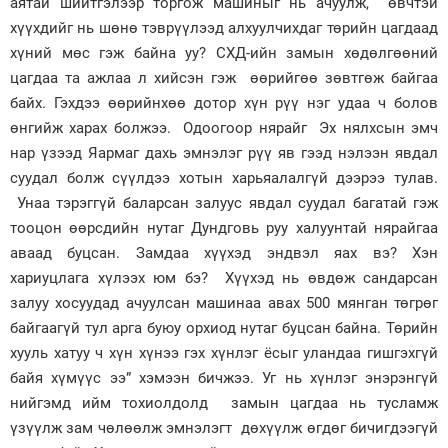
аятай шийтгэлээр торгож машиныг нь ачуулж, өвчтэй
хүүхдийг нь шөнө тэврүүлээд алхуулчихдаг төрийн цагдаад
хүний мөс гэж байна уу? СХД-ийн замын хөдөлгөөний
цагдаа та ажлаа л хийсэн гэж өөрийгөө зөвтгөж байгаа
байх. Гэхдээ өөрийнхөө дотор хүн рүү нэг удаа ч болов
өнгийж харах болжээ. Одоогоор нярайг Эх нялхсын эмч
нар үзээд Яармаг дахь эмнэлэг рүү яв гээд нэлээн явдал
суудал болж сүүлдээ хотын харьяалалгүй дээрээ тулав.
Унаа тэрэггүй баларсан залуус явдал суудал багатай гэж
тооцон өөрсдийн нутаг Дундговь руу халуунтай нярайгаа
аваад буцсан. Замдаа хүүхэд эндвэл яах вэ? Хэн
хариуцлага хүлээх юм бэ? Хүүхэд нь өвдөж сандарсан
залуу хосуудад ачуулсан машинаа авах 500 мянган төгрөг
байгаагүй тул арга буюу орхиод нутаг буцсан байна. Төрийн
хууль хатуу ч хүн хүнээ гэх хүнлэг ёсыг уландаа гишгэхгүй
байя хүмүүс ээ” хэмээн бичжээ. Уг нь хүнлэг энэрэнгүй
нийгэмд ийм тохиолдолд замын цагдаа нь тусламж
үзүүлж зам чөлөөлж эмнэлэгт дөхүүлж өгдөг бичигдээгүй