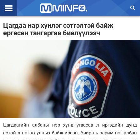
Эхлэл
Цагдаа нар хүнлэг сэтгэлтэй байж
өргөсөн тангаргаа биелүүлээч
Цаг агаар
Валют ханш
Улс төр
Эдийн засаг
Үзэл бодол
Спорт
Нийгэм
Дэлхий
Цагдаагийн албаны нэр хүнд угаасаа л иргэдийн дунд
ёстой л нөгөө улных байж ирсэн. Учир нь зарим нэг албан
Энтертайнмэнт