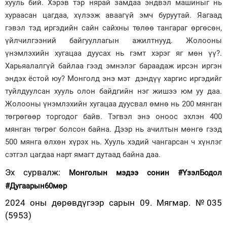
хууль бий. Хэрэв тэр нярай замдаа эндвэл машиныг нь
хураасан цагдаа, хүлээж аваагүй эмч буруутай. Яагаад
гэвэл тэд иргэдийн сайн сайхны төлөө тангараг өргөсөн,
үйлчилгээний байгууллагын ажилтнууд. Жолооны
үнэмлэхийн хугацаа дуусах нь гэмт хэрэг яг мөн үү?.
Харьяалалгүй байлаа гээд эмнэлэг бараадаж ирсэн иргэн
эндэх ёстой юу? Монголд энэ мэт дэндүү харгис иргэдийг
туйлдуулсан хууль олон байдгийн нэг жишээ юм уу даа.
Жолооны үнэмлэхийн хугацаа дуусвал өмнө нь 200 мянган
төгрөгөөр торгодог байв. Тэгвэл энэ оноос эхлэн 400
мянган төгрөг болсон байна. Дээр нь ачилтын мөнгө гээд
500 мянга өлхөн хүрэх нь. Хууль хэдий чангарсан ч хүнлэг
сэтгэл цагдаа нарт ямагт дутаад байна даа.
Эх сурвалж:
Монголын мэдээ сонин #ҮзэлБодол
#Дугаарын60мөр
2024 оны дөрөвдүгээр сарын 09. Мягмар. №035
(5953)