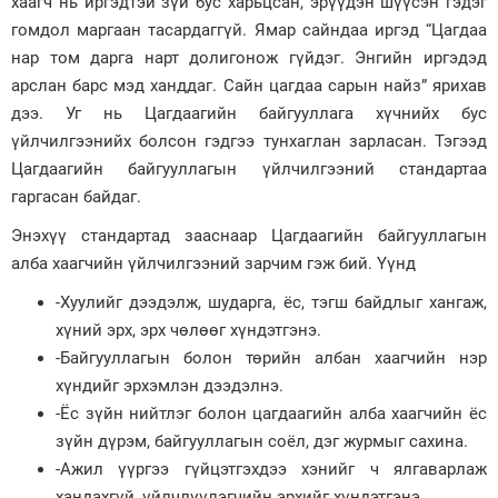
хаагч нь иргэдтэй зүй бус харьцсан, эрүүдэн шүүсэн гэдэг
гомдол маргаан тасардаггүй. Ямар сайндаа иргэд “Цагдаа
Зурхай
нар том дарга нарт долигонож гүйдэг. Энгийн иргэдэд
арслан барс мэд ханддаг. Сайн цагдаа сарын найз” ярихав
дээ. Уг нь Цагдаагийн байгууллага хүчнийх бус
үйлчилгээнийх болсон гэдгээ тунхаглан зарласан. Тэгээд
Цагдаагийн байгууллагын үйлчилгээний стандартаа
гаргасан байдаг.
Энэхүү стандартад зааснаар Цагдаагийн байгууллагын
алба хаагчийн үйлчилгээний зарчим гэж бий. Үүнд
-Хуулийг дээдэлж, шударга, ёс, тэгш байдлыг хангаж,
хүний эрх, эрх чөлөөг хүндэтгэнэ.
-Байгууллагын болон төрийн албан хаагчийн нэр
хүндийг эрхэмлэн дээдэлнэ.
-Ёс зүйн нийтлэг болон цагдаагийн алба хаагчийн ёс
зүйн дүрэм, байгууллагын соёл, дэг журмыг сахина.
-Ажил үүргээ гүйцэтгэхдээ хэнийг ч ялгаварлаж
хандахгүй, үйлчлүүлэгчийн эрхийг хүндэтгэнэ.