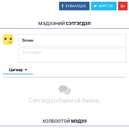
ХУВААЛЦАХ
ЖИРГЭХ
МЭДЭЭНИЙ
СЭТГЭГДЭЛ
Цагаар
Сэтгэгдэл байхгүй байна.
ХОЛБООТОЙ
МЭДЭЭ