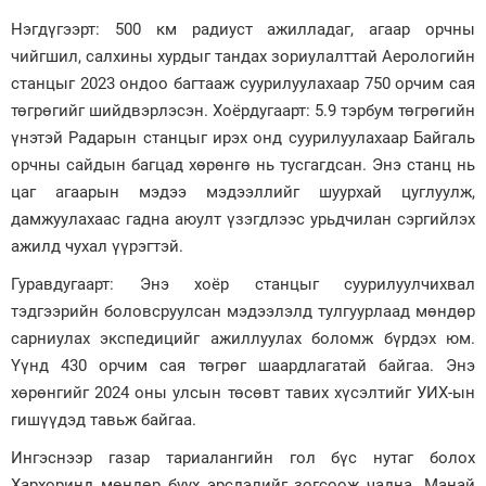
Нэгдүгээрт: 500 км радиуст ажилладаг, агаар орчны
чийгшил, салхины хурдыг тандах зориулалттай Аерологийн
станцыг 2023 ондоо багтааж суурилуулахаар 750 орчим сая
төгрөгийг шийдвэрлэсэн. Хоёрдугаарт: 5.9 тэрбум төгрөгийн
үнэтэй Радарын станцыг ирэх онд суурилуулахаар Байгаль
орчны сайдын багцад хөрөнгө нь тусгагдсан. Энэ станц нь
цаг агаарын мэдээ мэдээллийг шуурхай цуглуулж,
дамжуулахаас гадна аюулт үзэгдлээс урьдчилан сэргийлэх
ажилд чухал үүрэгтэй.
Гуравдугаарт: Энэ хоёр станцыг суурилуулчихвал
тэдгээрийн боловсруулсан мэдээлэлд тулгуурлаад мөндөр
сарниулах экспедицийг ажиллуулах боломж бүрдэх юм.
Үүнд 430 орчим сая төгрөг шаардлагатай байгаа. Энэ
хөрөнгийг 2024 оны улсын төсөвт тавих хүсэлтийг УИХ-ын
гишүүдэд тавьж байгаа.
Ингэснээр газар тариалангийн гол бүс нутаг болох
Хархоринд мөндөр буух эрсдэлийг зогсоож чадна. Манай