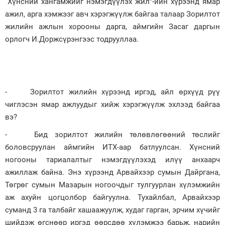
“Хүнсний хангамжийг нэмэгдүүлэх жил”-ийн хүрээнд ямар
ажил, арга хэмжээг авч хэрэгжүүлж байгаа талаар Зорилтот
Зурхай
жилийн ажлын хорооны дарга, аймгийн Засаг даргын
орлогч И.Доржсүрэнгээс тодрууллаа.
- Зорилтот жилийн хүрээнд иргэд, айл өрхүүд рүү
чиглэсэн ямар ажлуудыг хийж хэрэгжүүлж эхлээд байгаа
вэ?
- Бид зорилтот жилийн төлөвлөгөөний төслийг
боловсруулан аймгийн ИТХ-аар батлуулсан. Хүнсний
ногооны тариалалтыг нэмэгдүүлэхэд илүү анхаарч
ажиллаж байна. Энэ хүрээнд Арвайхээр сумын Дайргана,
Төгрөг сумын Мазарын ногоочдыг тулгуурлан хүлэмжийн
аж ахуйн цогцолбор байгуулна. Тухайлбал, Арвайхээр
суманд 3 га талбайг хашаажуулж, худаг гарган, эрчим хүчийг
шийдэж өгснөөр иргэд өөрсдөө хүлэмжээ барьж, нарийн