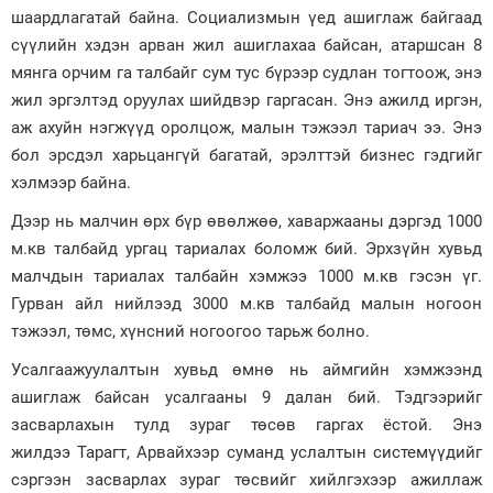
шаардлагатай байна. Социализмын үед ашиглаж байгаад
сүүлийн хэдэн арван жил ашиглахаа байсан, атаршсан 8
мянга орчим га талбайг сум тус бүрээр судлан тогтоож, энэ
жил эргэлтэд оруулах шийдвэр гаргасан. Энэ ажилд иргэн,
аж ахуйн нэгжүүд оролцож, малын тэжээл тариач ээ. Энэ
бол эрсдэл харьцангүй багатай, эрэлттэй бизнес гэдгийг
хэлмээр байна.
Дээр нь малчин өрх бүр өвөлжөө, хаваржааны дэргэд 1000
м.кв талбайд ургац тариалах боломж бий. Эрхзүйн хувьд
малчдын тариалах талбайн хэмжээ 1000 м.кв гэсэн үг.
Гурван айл нийлээд 3000 м.кв талбайд малын ногоон
тэжээл, төмс, хүнсний ногоогоо тарьж болно.
Усалгаажуулалтын хувьд өмнө нь аймгийн хэмжээнд
ашиглаж байсан усалгааны 9 далан бий. Тэдгээрийг
засварлахын тулд зураг төсөв гаргах ёстой. Энэ
жилдээ Тарагт, Арвайхээр суманд услалтын системүүдийг
сэргээн засварлах зураг төсвийг хийлгэхээр ажиллаж