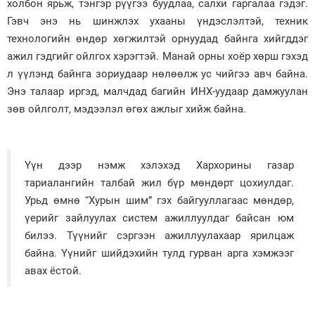
холбон ярьж, тэнгэр рүүгээ буудлаа, салхи гаргалаа гэдэг.
Гэвч энэ нь шинжлэх ухааны үндэслэлтэй, техник
технологийн өндөр хөгжилтэй орнуудад байнга хийгддэг
ажил гэдгийг ойлгох хэрэгтэй. Манай орны хоёр хөрш гэхэд
л үүлэнд байнга зориудаар нөлөөлж ус чийгээ авч байна.
Энэ талаар иргэд, малчдад багийн ИНХ-уудаар дамжуулан
зөв ойлголт, мэдээлэл өгөх ажлыг хийж байна.
Үүн дээр нэмж хэлэхэд Хархорины газар
тариалангийн талбай жил бүр мөндөрт цохиулдаг.
Урьд өмнө “Хурын шим” гэх байгууллагаас мөндөр,
үерийг зайлуулах систем ажиллуулдаг байсан юм
билээ. Түүнийг сэргээн ажиллуулахаар ярилцаж
байна. Үүнийг шийдэхийн тулд гурван арга хэмжээг
авах ёстой.