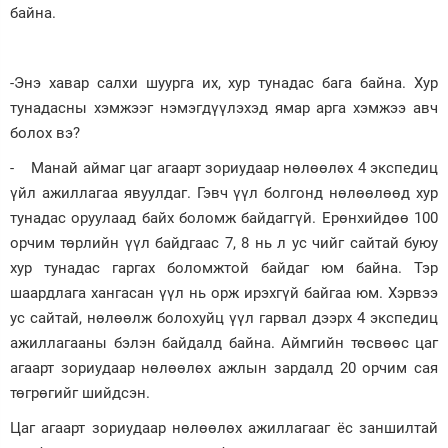
байна.
-Энэ хавар салхи шуурга их, хур тунадас бага байна. Хур
тунадасны хэмжээг нэмэгдүүлэхэд ямар арга хэмжээ авч
болох вэ?
- Манай аймаг цаг агаарт зориудаар нөлөөлөх 4 экспедиц
үйл ажиллагаа явуулдаг. Гэвч үүл болгонд нөлөөлөөд хур
тунадас оруулаад байх боломж байдаггүй. Ерөнхийдөө 100
орчим төрлийн үүл байдгаас 7, 8 нь л ус чийг сайтай буюу
хур тунадас гаргах боломжтой байдаг юм байна. Тэр
шаардлага хангасан үүл нь орж ирэхгүй байгаа юм. Хэрвээ
ус сайтай, нөлөөлж болохуйц үүл гарвал дээрх 4 экспедиц
ажиллагааны бэлэн байдалд байна. Аймгийн төсвөөс цаг
агаарт зориудаар нөлөөлөх ажлын зардалд 20 орчим сая
төгрөгийг шийдсэн.
Цаг агаарт зориудаар нөлөөлөх ажиллагааг ёс заншилтай