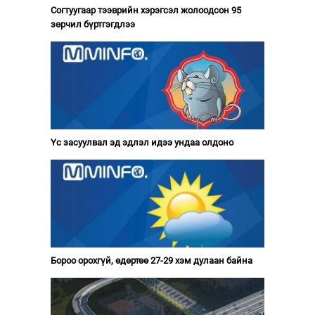
Согтуугаар тээврийн хэрэгсэл жолоодсон 95
зөрчил бүртгэгдлээ
Үс засуулвал эд эдлэл идээ ундаа олдоно
Бороо орохгүй, өдөртөө 27-29 хэм дулаан байна