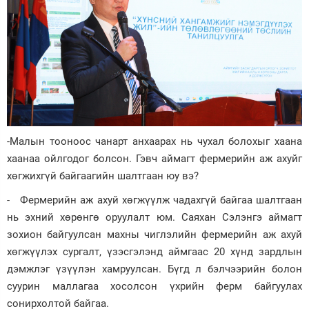
-Малын тооноос чанарт анхаарах нь чухал болохыг хаана
хаанаа ойлгодог болсон. Гэвч аймагт фермерийн аж ахуйг
хөгжихгүй байгаагийн шалтгаан юу вэ?
- Фермерийн аж ахуй хөгжүүлж чадахгүй байгаа шалтгаан
нь эхний хөрөнгө оруулалт юм. Саяхан Сэлэнгэ аймагт
зохион байгуулсан махны чиглэлийн фермерийн аж ахуй
хөгжүүлэх сургалт, үзэсгэлэнд аймгаас 20 хүнд зардлын
дэмжлэг үзүүлэн хамруулсан. Бүгд л бэлчээрийн болон
суурин маллагаа хосолсон үхрийн ферм байгуулах
сонирхолтой байгаа.