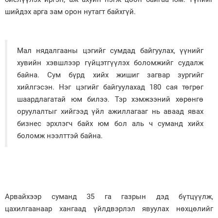
шийдэх арга зам орон нутагт байхгүй.
Мал нядалгааны цэгийг сумдад байгуулах, үүнийг
хувийн хэвшлээр гүйцэтгүүлэх боломжийг судалж
байна. Сум бүрд хийх жишиг загвар зургийг
хийлгэсэн. Нэг цэгийг байгуулахад 180 сая төгрөг
шаардлагатай юм билээ. Тэр хэмжээний хөрөнгө
оруулалтыг хийгээд үйл ажиллагааг нь аваад явах
бизнес эрхлэгч байх юм бол аль ч суманд хийх
боломж нээлттэй байна.
Арвайхээр суманд 35 га газрын дэд бүтцүүлж,
цахилгаанаар хангаад үйлдвэрлэл явуулах нөхцөлийг