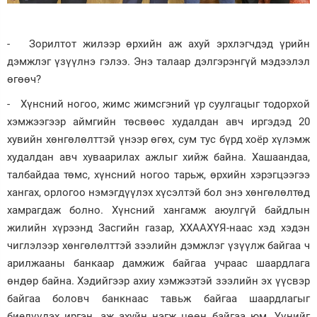
- Зорилтот жилээр өрхийн аж ахуй эрхлэгчдэд үрийн
дэмжлэг үзүүлнэ гэлээ. Энэ талаар дэлгэрэнгүй мэдээлэл
өгөөч?
- Хүнсний ногоо, жимс жимсгэний үр суулгацыг тодорхой
хэмжээгээр аймгийн төсвөөс худалдан авч иргэдэд 20
хувийн хөнгөлөлттэй үнээр өгөх, сум тус бүрд хоёр хүлэмж
худалдан авч хуваарилах ажлыг хийж байна. Хашаандаа,
талбайдаа төмс, хүнсний ногоо тарьж, өрхийн хэрэгцээгээ
хангах, орлогоо нэмэгдүүлэх хүсэлтэй бол энэ хөнгөлөлтөд
хамрагдаж болно. Хүнсний хангамж аюулгүй байдлын
жилийн хүрээнд Засгийн газар, ХХААХҮЯ-наас хэд хэдэн
чиглэлээр хөнгөлөлттэй зээлийн дэмжлэг үзүүлж байгаа ч
арилжааны банкаар дамжиж байгаа учраас шаардлага
өндөр байна. Хэдийгээр ахиу хэмжээтэй зээлийн эх үүсвэр
байгаа боловч банкнаас тавьж байгаа шаардлагыг
биелүүлэх иргэн, аж ахуйн нэгж цөөн байгаа юм. Үүнийг