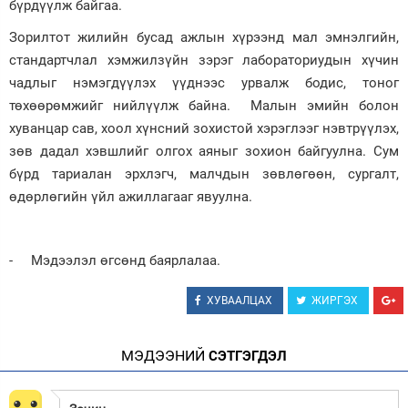
бүрдүүлж байгаа.
Зорилтот жилийн бусад ажлын хүрээнд мал эмнэлгийн,
стандартчлал хэмжилзүйн зэрэг лабораториудын хүчин
чадлыг нэмэгдүүлэх үүднээс урвалж бодис, тоног
төхөөрөмжийг нийлүүлж байна. Малын эмийн болон
хуванцар сав, хоол хүнсний зохистой хэрэглээг нэвтрүүлэх,
зөв дадал хэвшлийг олгох аяныг зохион байгуулна. Сум
бүрд тариалан эрхлэгч, малчдын зөвлөгөөн, сургалт,
өдөрлөгийн үйл ажиллагааг явуулна.
- Мэдээлэл өгсөнд баярлалаа.
ХУВААЛЦАХ
ЖИРГЭХ
МЭДЭЭНИЙ
СЭТГЭГДЭЛ