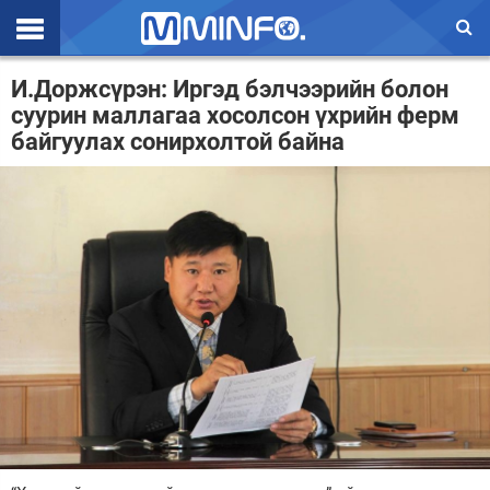
Эхлэл
И.Доржсүрэн: Иргэд бэлчээрийн болон
суурин маллагаа хосолсон үхрийн ферм
Цаг агаар
байгуулах сонирхолтой байна
Валют ханш
Улс төр
Эдийн засаг
Үзэл бодол
Спорт
Нийгэм
Дэлхий
Энтертайнмэнт