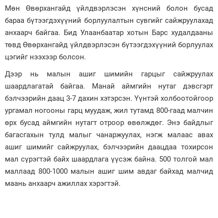
Мөн Өвөрхангайд үйлдвэрлэсэн хүнсний болон бусад
бараа бүтээгдэхүүний борлуулалтын сувгийг сайжруулахад
анхаарч байгаа. Бид Улаанбаатар хотын Барс худалдааны
төвд Өвөрхангайд үйлдвэрлэсэн бүтээгдэхүүний борлуулах
цэгийг нээхээр болсон.
Дээр нь малын ашиг шимийн гарцыг сайжруулах
шаардлагатай байгаа. Манай аймгийн нутаг дэвсгэрт
бэлчээрийн даац 3-7 дахин хэтэрсэн. Үүнтэй холбоотойгоор
ургамал ногооны гарц муудаж, жил тутамд 800-гаад малчин
өрх бусад аймгийн нутагт отроор өвөлждөг. Энэ байдлыг
багасгахын тулд малыг чанаржуулах, нэгж малаас авах
ашиг шимийг сайжруулах, бэлчээрийн даацдаа тохирсон
мал сүрэгтэй байх шаардлага үүсэж байна. 500 толгой мал
маллаад 800-1000 малын ашиг шим авдаг байхад малчид
маань анхаарч ажиллах хэрэгтэй.