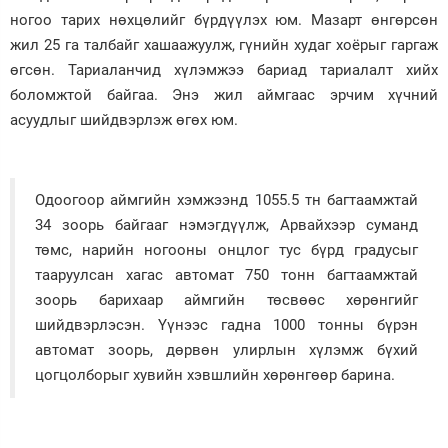
ногоо тарих нөхцөлийг бүрдүүлэх юм. Мазарт өнгөрсөн
жил 25 га талбайг хашаажуулж, гүнийн худаг хоёрыг гаргаж
өгсөн. Тариаланчид хүлэмжээ бариад тариалалт хийх
боломжтой байгаа. Энэ жил аймгаас эрчим хүчний
асуудлыг шийдвэрлэж өгөх юм.
Одоогоор аймгийн хэмжээнд 1055.5 тн багтаамжтай
34 зоорь байгааг нэмэгдүүлж, Арвайхээр суманд
төмс, нарийн ногооны онцлог тус бүрд градусыг
тааруулсан хагас автомат 750 тонн багтаамжтай
зоорь барихаар аймгийн төсвөөс хөрөнгийг
шийдвэрлэсэн. Үүнээс гадна 1000 тонны бүрэн
автомат зоорь, дөрвөн улирлын хүлэмж бүхий
цогцолборыг хувийн хэвшлийн хөрөнгөөр барина.