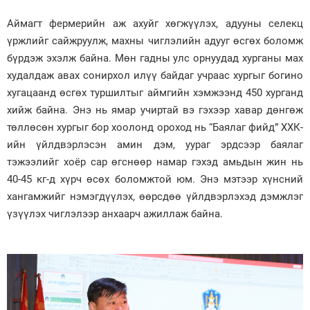
Аймагт фермерийн аж ахуйг хөгжүүлэх, адууны селекц
үржлийг сайжруулж, махны чиглэлийн адууг өсгөх боломж
бүрдэж эхэлж байна. Мөн гадны улс орнуудад хурганы мах
худалдаж авах сонирхол илүү байдаг учраас хургыг богино
хугацаанд өсгөх туршилтыг аймгийн хэмжээнд 450 хурганд
хийж байна. Энэ нь ямар учиртай вэ гэхээр хавар дөнгөж
төллөсөн хургыг бор хоолонд ороход нь “Баялаг фийд” ХХК-
ийн үйлдвэрлэсэн амин дэм, уураг эрдсээр баялаг
тэжээлийг хоёр сар өгснөөр намар гэхэд амьдын жин нь
40-45 кг-д хүрч өсөх боломжтой юм. Энэ мэтээр хүнсний
хангамжийг нэмэгдүүлэх, өөрсдөө үйлдвэрлэхэд дэмжлэг
үзүүлэх чиглэлээр анхаарч ажиллаж байна.