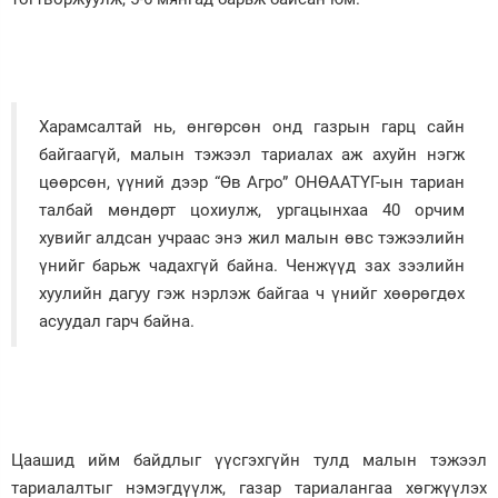
Харамсалтай нь, өнгөрсөн онд газрын гарц сайн
байгаагүй, малын тэжээл тариалах аж ахуйн нэгж
цөөрсөн, үүний дээр “Өв Агро” ОНӨААТҮГ-ын тариан
талбай мөндөрт цохиулж, ургацынхаа 40 орчим
хувийг алдсан учраас энэ жил малын өвс тэжээлийн
үнийг барьж чадахгүй байна. Ченжүүд зах зээлийн
хуулийн дагуу гэж нэрлэж байгаа ч үнийг хөөрөгдөх
асуудал гарч байна.
Цаашид ийм байдлыг үүсгэхгүйн тулд малын тэжээл
тариалалтыг нэмэгдүүлж, газар тариалангаа хөгжүүлэх