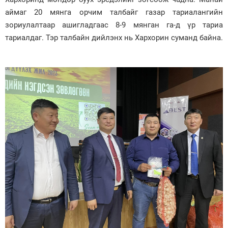
аймаг 20 мянга орчим талбайг газар тариалангийн
зориулалтаар ашигладгаас 8-9 мянган га-д үр тариа
тариалдаг. Тэр талбайн дийлэнх нь Хархорин суманд байна.