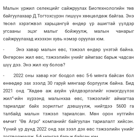
Малын үржил селекцийг сайжруулах Биотехнологийн төв
байгуулахаар Д.Тогтохсүрэн гишүүн хөөцөлдөж байгаа. Энэ
төсөл хэрэгжвэл харьцангүй өндөр үр ашигтай үүлдэр
угсааны эцэг малыг бойжуулж, малын чанарыг
сайжруулахад ихээхэн хувь нэмэр оруулах юм.
- Энэ хавар малын өвс, тэжээл өндөр үнэтэй байна.
Өнгөрсөн жил өвс, тэжээлийн үнийг аймгаас барьж чадсан
шүү дээ. Энэ жил юу болов?
- 2022 оны хавар нэг боодол өвс 5-6 мянга байсан бол
өнөөдөр зах зээлд 30 гаруй мянгаар борлуулж байна. Бид
2021 онд “Хөдөө аж ахуйн үйлдвэрлэлийг нэмэгдүүлэх
жил”-ийн хүрээнд малынхаа өвс, тэжээлийг аймагтаа
тариалдаг байх зорилтыг дэвшүүлж, нийтдээ 5600 га
талбайд малын тэжээл тариалсан. Мөн орон нутгийн
өмчит “Өв Агро” компанийг байгуулан тариалалт хийсэн.
Үүний үр дүнд 2022 онд зах зээл дэх өвс тэжээлийн үнийг
тогтворжуулж, 5-6 мянгад барьж байсан юм.