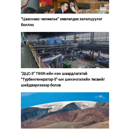
“Цааснаас чөлөөлье” зөвлөлдөх хэлэлцүүлэг
боллоо
"ДЦС-3” ТӨХК-ийн нэн шаардлагатай
“Турбингенератор-5”-ын шинэчлэлийн төсвийг
шийдвэрлэхээр болов