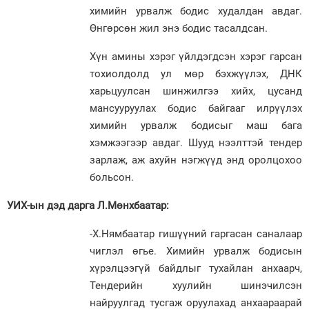
химийн урвалж бодис худалдан авдаг.
Өнгөрсөн жил энэ бодис тасалдсан.
Хүн амины хэрэг үйлдэгдсэн хэрэг гарсан
тохиолдолд ул мөр бэхжүүлэх, ДНК
харьцуулсан шинжилгээ хийх, цусанд
мансууруулах бодис байгааг илрүүлэх
химийн урвалж бодисыг маш бага
хэмжээгээр авдаг. Шууд нээлттэй тендер
зарлаж, аж ахуйн нэгжүүд энд оролцохоо
больсон.
УИХ-ын дэд дарга Л.Мөнхбаатар:
-Х.Нямбаатар гиш
үү
ний гаргасан саналаар
чиглэл
ө
гье. Химийн урвалж бодисын
х
ү
рэлцээг
ү
й байдлыг тухайлан анхаарч,
Тендерийн хуулийн шинэчилсэн
найруулгад тусгаж оруулахад анхаараарай