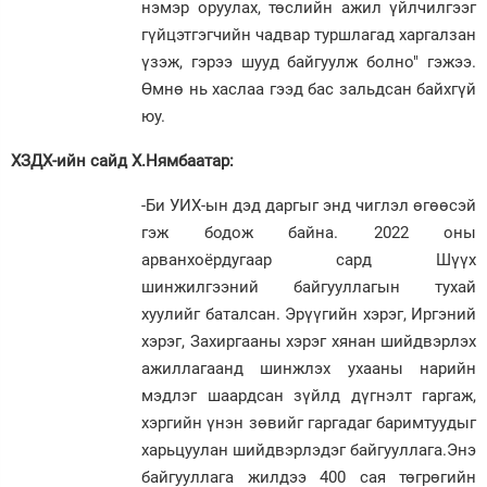
нэмэр оруулах, төслийн ажил үйлчилгээг
гүйцэтгэгчийн чадвар туршлагад харгалзан
үзэж, гэрээ шууд байгуулж болно" гэжээ.
Өмнө нь хаслаа гээд бас зальдсан байхгүй
юу.
ХЗДХ-ийн сайд Х.Нямбаатар:
-Би УИХ-ын дэд даргыг энд чиглэл өгөөсэй
гэж бодож байна. 2022 оны
арванхоёрдугаар сард Шүүх
шинжилгээний байгууллагын тухай
хуулийг баталсан. Эрүүгийн хэрэг, Иргэний
хэрэг, Захиргааны хэрэг хянан шийдвэрлэх
ажиллагаанд шинжлэх ухааны нарийн
мэдлэг шаардсан зүйлд дүгнэлт гаргаж,
хэргийн үнэн зөвийг гаргадаг баримтуудыг
харьцуулан шийдвэрлэдэг байгууллага.Энэ
байгууллага жилдээ 400 сая төгрөгийн