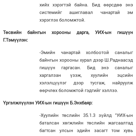
хийх хэрэгтэй байна. Бид өөрсдөө энэ
системийг ашиглавал чанартай эм
хэрэглэх боломжтой.
Төсвийн байнгын хорооны дарга, УИХ-ын гишүүн
Г.Тэмүүлэн:
-Эмийн чанартай холбоотой саналыг
байнгын хорооны хурал дээр Ш.Раднаасэд
гишүүн гаргасан. Бид энэ саналыг
харгалзан үзэж, хуулийн эцсийн
хэлэлцүүлэг дээр тусгаж, найруулж
өөрчлөх боломжтой гэдгийг хэллээ.
Үргэлжлүүлэн УИХ-ын гишүүн Б.Энхбаяр:
-Хуулийн төслийн 35.1.3 зүйлд "УИХ-ын
баталсан хөгжлийн төслийн жагсаалтад
багтсан улсын эдийн засагт том хувь