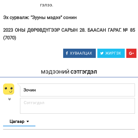
гэлээ.
Эх сурвалж: “Зууны мэдээ” сонин
2023 ОНЫ ДӨРӨВДҮГЭЭР САРЫН 28. БААСАН ГАРАГ. № 85
(7070)
ХУВААЛЦАХ
ЖИРГЭХ
МЭДЭЭНИЙ
СЭТГЭГДЭЛ
Цагаар