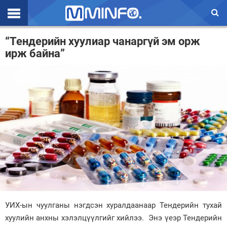
Эхлэл
“Тендерийн хуулиар чанаргүй эм орж
ирж байна”
Цаг агаар
Валют ханш
Улс төр
Эдийн засаг
Үзэл бодол
Спорт
Нийгэм
Дэлхий
УИХ-ын чуулганы нэгдсэн хуралдаанаар Тендерийн тухай
хуулийн анхны хэлэлцүүлгийг хийлээ. Энэ үеэр Тендерийн
Энтертайнмэнт