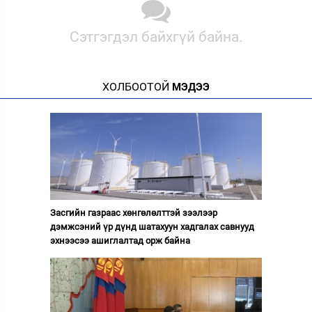
Сэтгэгдэл байхгүй байна.
ХОЛБООТОЙ
МЭДЭЭ
Засгийн газраас хөнгөлөлттэй зээлээр
дэмжсэний үр дүнд шатахуун хадгалах савнууд
эхнээсээ ашиглалтад орж байна