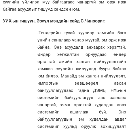
хуулийн үйлчлэл муу байгаагаас чанаргүй эм орж ирж
байгаа асуудлыг гишүүд хөндсөн юм.
Зурхай
УИХ-ын гишүүн, Эрүүл мэндийн сайд С.Чинзориг:
-Тендерийн тухай хуулиар хамгийн бага
үнийн саналаар чанар муутай, эм орж ирж
байна. Энэ асуудалд анхаарах хэрэгтэй.
Өндөр хөгжилтэй орнуудаас өндөр
өртөгтэй эмийн ханган нийлүүлэлтийн
хэмжээ сүүлийн жилүүдэд буурч байгаа
юм билээ. Манайд эм ханган нийлүүлэлт,
импортын зөвшөөрөл авсан
байгууллагуудаас гадна ДЭМБ, НҮБ-ын
системийн байгууллагууд зах зээлээс
чанартай, хямд өртөгтэй худалдан авах
системийг ашиглаж буй. Энэ
байгууллагуудын эм худалдан авдаг
системийг хуульд оруулж зохицуулалт